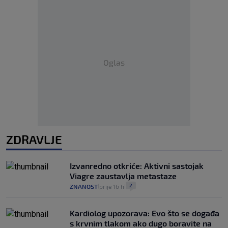
Oglas
ZDRAVLJE
Izvanredno otkriće: Aktivni sastojak
Viagre zaustavlja metastaze
2
ZNANOST
prije 16 h
|
|
Kardiolog upozorava: Evo što se događa
s krvnim tlakom ako dugo boravite na