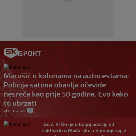
SPORT
Marušić o kolonama na autocestama:
Policija satima obavlja očevide
nesreća kao prije 50 godina. Evo kako
to ubrzati
6
VIJESTI
4. kol.
|
|
Tadić: Krško je u boljoj poziciji od
nuklearki u Mađarskoj i Rumunjskoj jer