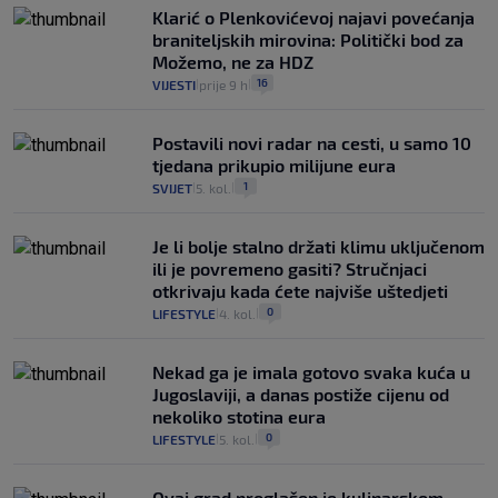
Klarić o Plenkovićevoj najavi povećanja
braniteljskih mirovina: Politički bod za
Možemo, ne za HDZ
16
VIJESTI
prije 9 h
|
|
Postavili novi radar na cesti, u samo 10
tjedana prikupio milijune eura
1
SVIJET
5. kol.
|
|
Je li bolje stalno držati klimu uključenom
ili je povremeno gasiti? Stručnjaci
otkrivaju kada ćete najviše uštedjeti
0
LIFESTYLE
4. kol.
|
|
Nekad ga je imala gotovo svaka kuća u
Jugoslaviji, a danas postiže cijenu od
nekoliko stotina eura
0
LIFESTYLE
5. kol.
|
|
Ovaj grad proglašen je kulinarskom