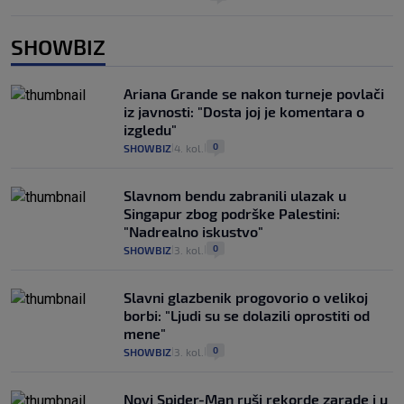
SHOWBIZ
Ariana Grande se nakon turneje povlači
iz javnosti: "Dosta joj je komentara o
izgledu"
0
SHOWBIZ
4. kol.
|
|
Slavnom bendu zabranili ulazak u
Singapur zbog podrške Palestini:
"Nadrealno iskustvo"
0
SHOWBIZ
3. kol.
|
|
Slavni glazbenik progovorio o velikoj
borbi: "Ljudi su se dolazili oprostiti od
mene"
0
SHOWBIZ
3. kol.
|
|
Novi Spider-Man ruši rekorde zarade i u