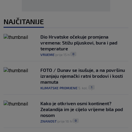
NAJČITANIJE
Dio Hrvatske očekuje promjena
vremena: Stižu pljuskovi, bura i pad
temperature
0
VRIJEME
prije 15 h
|
|
FOTO / Dunav se isušuje, a na površinu
izranjaju njemački ratni brodovi i kosti
mamuta
1
KLIMATSKE PROMJENE
5. kol.
|
|
Kako je otkriven osmi kontinent?
Zealandija im je cijelo vrijeme bila pod
nosom
0
ZNANOST
prije 16 h
|
|