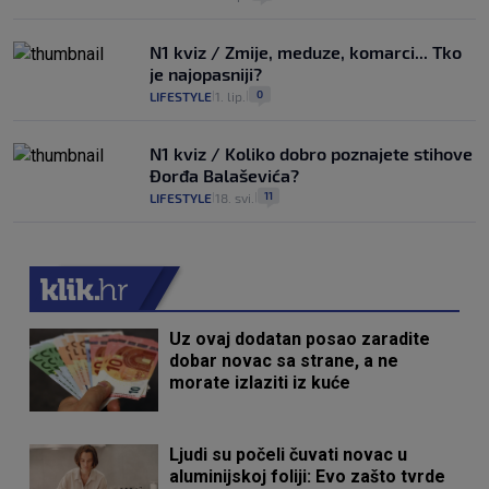
N1 kviz / Zmije, meduze, komarci... Tko
je najopasniji?
0
LIFESTYLE
1. lip.
|
|
N1 kviz / Koliko dobro poznajete stihove
Đorđa Balaševića?
11
LIFESTYLE
18. svi.
|
|
Uz ovaj dodatan posao zaradite
dobar novac sa strane, a ne
morate izlaziti iz kuće
Ljudi su počeli čuvati novac u
aluminijskoj foliji: Evo zašto tvrde