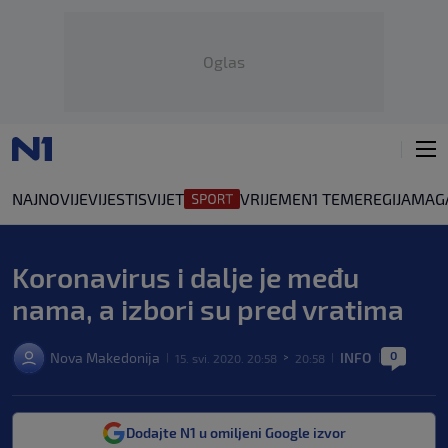
Oglas
NAJNOVIJE
VIJESTI
SVIJET
VRIJEME
N1 TEME
REGIJA
MAG
Koronavirus i dalje je među
nama, a izbori su pred vratima
0
Nova Makedonija
INFO
15. svi. 2020. 20:58
20:58
|
>
|
|
Dodajte N1 u omiljeni Google izvor