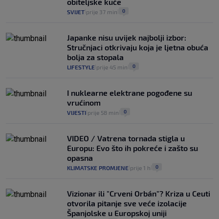
obiteljske kuće
0
SVIJET
prije 37 min
|
|
Japanke nisu uvijek najbolji izbor:
Stručnjaci otkrivaju koja je ljetna obuća
bolja za stopala
0
LIFESTYLE
prije 45 min
|
|
I nuklearne elektrane pogođene su
vrućinom
0
VIJESTI
prije 58 min
|
|
VIDEO / Vatrena tornada stigla u
Europu: Evo što ih pokreće i zašto su
opasna
0
KLIMATSKE PROMJENE
prije 1 h
|
|
Vizionar ili "Crveni Orbán"? Kriza u Ceuti
otvorila pitanje sve veće izolacije
Španjolske u Europskoj uniji