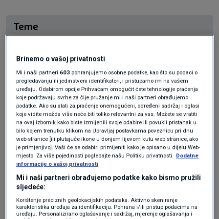
Teme
KORONAVIRUS
PARLAMENTARNI IZBORI 2020
Brinemo o vašoj privatnosti
Mi i naši partneri
603
pohranjujemo osobne podatke, kao što su podaci o
pregledavanju ili jedinstveni identifikatori, i pristupamo im na vašem
uređaju. Odabirom opcije Prihvaćam omogućit ćete tehnologije praćenja
koje podržavaju svrhe za čije pružanje mi i naši partneri obrađujemo
podatke. Ako su alati za praćenje onemogućeni, određeni sadržaj i oglasi
koje vidite možda više neće biti toliko relevantni za vas. Možete se vratiti
na ovaj izbornik kako biste izmijenili svoje odabire ili povukli pristanak u
Oglas
bilo kojem trenutku klikom na Upravljaj postavkama poveznicu pri dnu
web-stranice [ili plutajuće ikone u donjem lijevom kutu web stranice, ako
je primjenjivo]. Vaši će se odabiri primijeniti kako je opisano u dijelu Web-
mjesto. Za više pojedinosti pogledajte našu Politiku privatnosti.
Dodatne
informacije o vašoj privatnosti
Mi i naši partneri obrađujemo podatke kako bismo pružili
sljedeće:
Korištenje preciznih geolokacijskih podataka. Aktivno skeniranje
KAKVO JE TVOJE MIŠLJENJE O OVOME?
karakteristika uređaja za identifikaciju. Pohrana i/ili pristup podacima na
uređaju. Personalizirano oglašavanje i sadržaj, mjerenje oglašavanja i