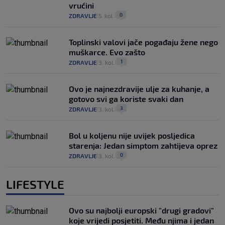
vrućini
0
ZDRAVLJE
5. kol.
|
|
Toplinski valovi jače pogađaju žene nego
muškarce. Evo zašto
1
ZDRAVLJE
3. kol.
|
|
Ovo je najnezdravije ulje za kuhanje, a
gotovo svi ga koriste svaki dan
3
ZDRAVLJE
3. kol.
|
|
Bol u koljenu nije uvijek posljedica
starenja: Jedan simptom zahtijeva oprez
0
ZDRAVLJE
3. kol.
|
|
LIFESTYLE
Ovo su najbolji europski "drugi gradovi"
koje vrijedi posjetiti. Među njima i jedan