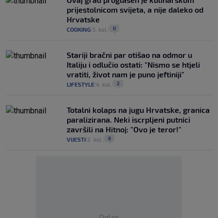
prijestolnicom svijeta, a nije daleko od
Hrvatske
0
COOKING
5. kol.
|
|
Stariji bračni par otišao na odmor u
Italiju i odlučio ostati: "Nismo se htjeli
vratiti, život nam je puno jeftiniji"
2
LIFESTYLE
4. kol.
|
|
Totalni kolaps na jugu Hrvatske, granica
paralizirana. Neki iscrpljeni putnici
završili na Hitnoj: "Ovo je teror!"
8
VIJESTI
2. kol.
|
|
Oglas