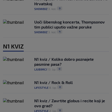
Hrvatskoj
0
SHOWBIZ
3. kol.
|
|
Uoči šibenskog koncerta, Thompsonov
tim publici uputio važne poruke
4
SHOWBIZ
3. kol.
|
|
N1 KVIZ
N1 kviz / Koliko dobro poznajete
pasmine pasa?
0
LJUBIMCI
13. lip.
|
|
N1 kviz / Rock & Roll
0
LIFESTYLE
8. lip.
|
|
N1 kviz / Zavrtite globus i recite koji je
ovo grad?
0
LIFESTYLE
2. lip.
|
|