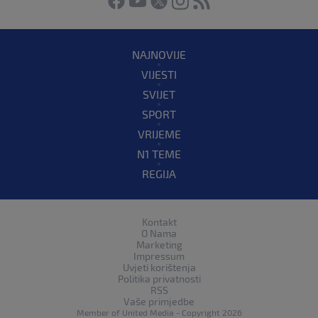
NAJNOVIJE
VIJESTI
SVIJET
SPORT
VRIJEME
N1 TEME
REGIJA
Kontakt
O Nama
Marketing
Impressum
Uvjeti korištenja
Politika privatnosti
RSS
Vaše primjedbe
Member of
United Media
- Copyright 2026