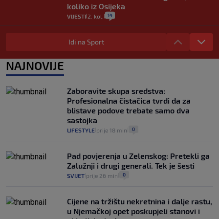
koliko iz Osijeka
14
VIJESTI
2. kol.
|
|
"Kći je otišla na more, a zaboravila
zdravstvenu iskaznicu". Kakva su prava
Idi na Sport
pacijenata izvan mjesta prebivališta?
1
VIJESTI
1. kol.
NAJNOVIJE
|
|
Provjerili smo "što ćemo onda" ako
Plenković na 15 dana ukine mjere: "Ne bi
Zaboravite skupa sredstva:
se dogodilo ništa. Vlada se zaljubila u te
Profesionalna čistačica tvrdi da za
intervencije"
blistave podove trebate samo dva
25
VIJESTI
30. srp.
|
|
sastojka
0
LIFESTYLE
prije 18 min
|
|
Pad povjerenja u Zelenskog: Pretekli ga
Zalužnji i drugi generali. Tek je šesti
0
SVIJET
prije 26 min
|
|
Cijene na tržištu nekretnina i dalje rastu,
u Njemačkoj opet poskupjeli stanovi i