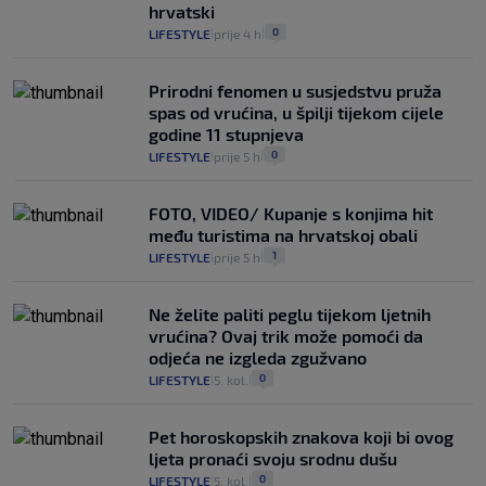
hrvatski
0
LIFESTYLE
prije 4 h
|
|
Prirodni fenomen u susjedstvu pruža
spas od vrućina, u špilji tijekom cijele
godine 11 stupnjeva
0
LIFESTYLE
prije 5 h
|
|
FOTO, VIDEO/ Kupanje s konjima hit
među turistima na hrvatskoj obali
1
LIFESTYLE
prije 5 h
|
|
Ne želite paliti peglu tijekom ljetnih
vrućina? Ovaj trik može pomoći da
odjeća ne izgleda zgužvano
0
LIFESTYLE
5. kol.
|
|
Pet horoskopskih znakova koji bi ovog
ljeta pronaći svoju srodnu dušu
0
LIFESTYLE
5. kol.
|
|