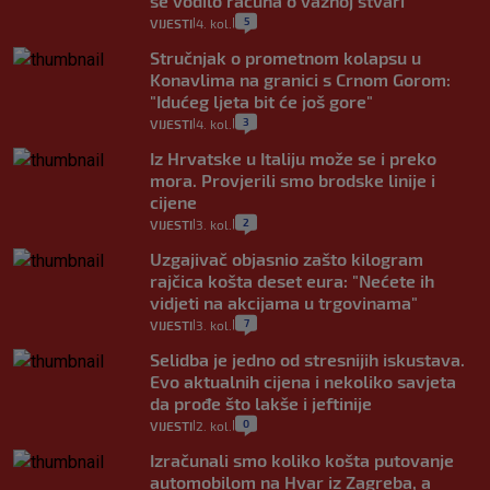
se vodilo računa o važnoj stvari
5
VIJESTI
4. kol.
|
|
Stručnjak o prometnom kolapsu u
Konavlima na granici s Crnom Gorom:
"Idućeg ljeta bit će još gore"
3
VIJESTI
4. kol.
|
|
Iz Hrvatske u Italiju može se i preko
mora. Provjerili smo brodske linije i
cijene
2
VIJESTI
3. kol.
|
|
Uzgajivač objasnio zašto kilogram
rajčica košta deset eura: "Nećete ih
vidjeti na akcijama u trgovinama"
7
VIJESTI
3. kol.
|
|
Selidba je jedno od stresnijih iskustava.
Evo aktualnih cijena i nekoliko savjeta
da prođe što lakše i jeftinije
0
VIJESTI
2. kol.
|
|
Izračunali smo koliko košta putovanje
automobilom na Hvar iz Zagreba, a