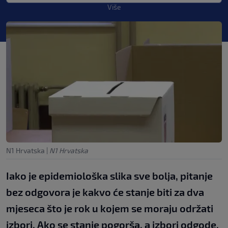
Više
N1 Hrvatska
|
N1 Hrvatska
Iako je epidemiološka slika sve bolja, pitanje
bez odgovora je kakvo će stanje biti za dva
mjeseca što je rok u kojem se moraju održati
izbori. Ako se stanje pogorša, a izbori odgode,