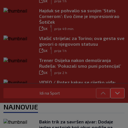
SK
prije 1 h
Hajduk se pohvalio sa svojim ‘Stats
Cornerom’: Evo čime je impresionirao
Šotiček
|
SK
prije 49 min.
Vlašić strijelac za Torino; ova gesta sve
govori o njegovom statusu
|
SK
prije 1 h
Trener Osijeka nakon demoliranja
Rudeša: ‘Pokazali smo puni potencijal’
|
SK
prije 2 h
VIDEO / Potez kakav se rijetko viđa:
Kada pomoć nije stigla, na rukama je
Idi na Sport
iznio suigrača u bolovima
|
SK
prije 5 h
NAJNOVIJE
Vušković debitirao za Brighton:
Pogledajte brojke iz prvog nastupa
|
Bakin trik za savršen ajvar: Dodaje
SK
prije 3 h
jedan sastojak koji okus podiže na