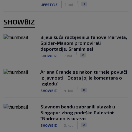
|
|
1
LIFESTYLE
6. kol.
SHOWBIZ
Bijela kuća razbjesnila fanove Marvela,
Spider-Manom promovirali
deportacije: Sramim se!
|
|
0
SHOWBIZ
7. kol.
Ariana Grande se nakon turneje povlači
iz javnosti: "Dosta joj je komentara o
izgledu"
|
|
0
SHOWBIZ
4. kol.
Slavnom bendu zabranili ulazak u
Singapur zbog podrške Palestini:
"Nadrealno iskustvo"
|
|
0
SHOWBIZ
3. kol.