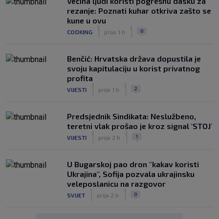
Većina ljudi koristi pogrešnu dasku za
rezanje: Poznati kuhar otkriva zašto se
kune u ovu
|
|
0
COOKING
prije 1 h
Benčić: Hrvatska država dopustila je
svoju kapitulaciju u korist privatnog
profita
|
|
2
VIJESTI
prije 1 h
Predsjednik Sindikata: Neslužbeno,
teretni vlak prošao je kroz signal 'STOJ'
|
|
1
VIJESTI
prije 2 h
U Bugarskoj pao dron "kakav koristi
Ukrajina", Sofija pozvala ukrajinsku
veleposlanicu na razgovor
|
|
0
SVIJET
prije 2 h