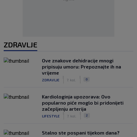
ZDRAVLJE
Ove znakove dehidracije mnogi
pripisuju umoru: Prepoznajte ih na
vrijeme
|
|
0
ZDRAVLJE
7. kol.
Kardiologinja upozorava: Ovo
popularno piće moglo bi pridonijeti
začepljenju arterija
|
|
2
LIFESTYLE
7. kol.
Stalno ste pospani tijekom dana?