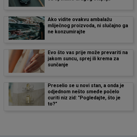
Ako vidite ovakvu ambalažu
mliječnog proizvoda, ni slučajno ga
ne konzumirajte
Evo što vas prije može prevariti na
jakom suncu, sprej ili krema za
sunčanje
Preselio se u novi stan, a onda je
odjednom nešto smeđe počelo
curiti niz zid: "Pogledajte, što je
to?"