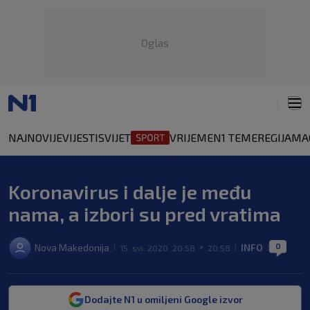
Oglas
NAJNOVIJE
VIJESTI
SVIJET
VRIJEME
N1 TEME
REGIJA
MA
Koronavirus i dalje je među
nama, a izbori su pred vratima
0
Nova Makedonija
INFO
15. svi. 2020. 20:58
20:58
|
>
|
|
Dodajte N1 u omiljeni Google izvor