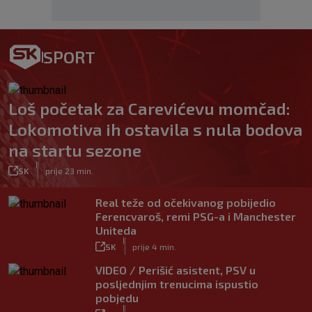
SPORT
Loš početak za Carevićevu momčad:
Lokomotiva ih ostavila s nula bodova
na startu sezone
|
SK
prije 23 min.
Real teže od očekivanog pobijedio
Ferencvaroš, remi PSG-a i Manchester
Uniteda
|
SK
prije 4 min.
VIDEO / Perišić asistent, PSV u
posljednjim trenucima ispustio
pobjedu
|