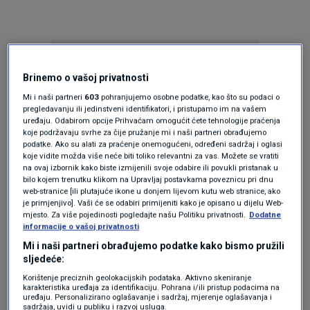
Brinemo o vašoj privatnosti
Mi i naši partneri
603
pohranjujemo osobne podatke, kao što su podaci o
pregledavanju ili jedinstveni identifikatori, i pristupamo im na vašem
uređaju. Odabirom opcije Prihvaćam omogućit ćete tehnologije praćenja
Oglas
koje podržavaju svrhe za čije pružanje mi i naši partneri obrađujemo
podatke. Ako su alati za praćenje onemogućeni, određeni sadržaj i oglasi
koje vidite možda više neće biti toliko relevantni za vas. Možete se vratiti
na ovaj izbornik kako biste izmijenili svoje odabire ili povukli pristanak u
bilo kojem trenutku klikom na Upravljaj postavkama poveznicu pri dnu
web-stranice [ili plutajuće ikone u donjem lijevom kutu web stranice, ako
je primjenjivo]. Vaši će se odabiri primijeniti kako je opisano u dijelu Web-
mjesto. Za više pojedinosti pogledajte našu Politiku privatnosti.
Dodatne
informacije o vašoj privatnosti
Mi i naši partneri obrađujemo podatke kako bismo pružili
sljedeće:
Korištenje preciznih geolokacijskih podataka. Aktivno skeniranje
karakteristika uređaja za identifikaciju. Pohrana i/ili pristup podacima na
uređaju. Personalizirano oglašavanje i sadržaj, mjerenje oglašavanja i
Oglas
sadržaja, uvidi u publiku i razvoj usluga.