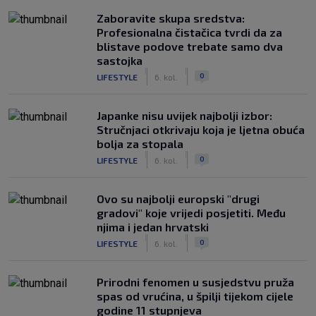
Zaboravite skupa sredstva:
Profesionalna čistačica tvrdi da za
blistave podove trebate samo dva
sastojka
|
|
0
LIFESTYLE
6. kol.
Japanke nisu uvijek najbolji izbor:
Stručnjaci otkrivaju koja je ljetna obuća
bolja za stopala
|
|
0
LIFESTYLE
6. kol.
Ovo su najbolji europski "drugi
gradovi" koje vrijedi posjetiti. Među
njima i jedan hrvatski
|
|
0
LIFESTYLE
6. kol.
Prirodni fenomen u susjedstvu pruža
spas od vrućina, u špilji tijekom cijele
godine 11 stupnjeva