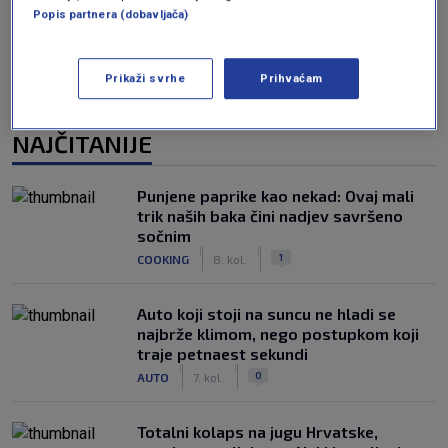
Popis partnera (dobavljača)
Prikaži svrhe
Prihvaćam
NAJČITANIJE
Punjene paprike kao nekad: Ovaj mali
trik naših baka čini nadjev savršeno
sočnim
|
|
1
COOKING
8. kol.
Auto koji stoji na suncu ne hladi se
najbrže klimom, nego postupkom koji
traje petnaest sekundi
|
|
0
AUTO
7. kol.
Totalni kolaps na jugu Hrvatske,