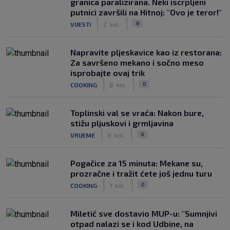
granica paralizirana. Neki iscrpljeni
putnici završili na Hitnoj: "Ovo je teror!"
|
|
8
VIJESTI
2. kol.
Napravite pljeskavice kao iz restorana:
Za savršeno mekano i sočno meso
isprobajte ovaj trik
|
|
0
COOKING
8. kol.
Toplinski val se vraća: Nakon bure,
stižu pljuskovi i grmljavina
|
|
0
VRIJEME
8. kol.
Pogačice za 15 minuta: Mekane su,
prozračne i tražit ćete još jednu turu
|
|
0
COOKING
7. kol.
Miletić sve dostavio MUP-u: "Sumnjivi
otpad nalazi se i kod Udbine, na