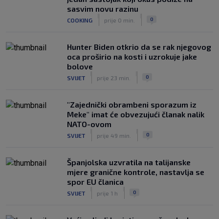
Dinamo u finalu Ramljaka! Sutra protiv
sasvim novu razinu
Ajaxa na glavnom terenu Maksimira
|
|
0
COOKING
prije 0 min.
|
SK
prije 3 h
Hunter Biden otkrio da se rak njegovog
oca proširio na kosti i uzrokuje jake
bolove
|
|
0
SVIJET
prije 23 min.
"Zajednički obrambeni sporazum iz
Meke" imat će obvezujući članak nalik
NATO-ovom
|
|
0
SVIJET
prije 49 min.
Španjolska uzvratila na talijanske
mjere granične kontrole, nastavlja se
spor EU članica
|
|
0
SVIJET
prije 1 h