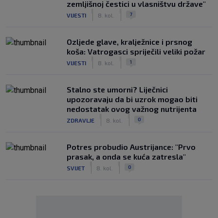
zemljišnoj čestici u vlasništvu države"
|
|
7
VIJESTI
8. kol.
Ozljede glave, kralježnice i prsnog
koša: Vatrogasci spriječili veliki požar
|
|
1
VIJESTI
8. kol.
Stalno ste umorni? Liječnici
upozoravaju da bi uzrok mogao biti
nedostatak ovog važnog nutrijenta
|
|
0
ZDRAVLJE
8. kol.
Potres probudio Austrijance: "Prvo
prasak, a onda se kuća zatresla"
|
|
0
SVIJET
8. kol.