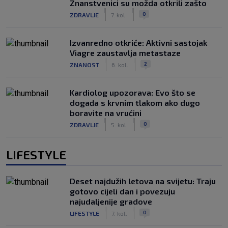
Znanstvenici su možda otkrili zašto
|
|
0
ZDRAVLJE
7. kol.
Izvanredno otkriće: Aktivni sastojak
Viagre zaustavlja metastaze
|
|
2
ZNANOST
6. kol.
Kardiolog upozorava: Evo što se
događa s krvnim tlakom ako dugo
boravite na vrućini
|
|
0
ZDRAVLJE
5. kol.
LIFESTYLE
Deset najdužih letova na svijetu: Traju
gotovo cijeli dan i povezuju
najudaljenije gradove
|
|
0
LIFESTYLE
7. kol.