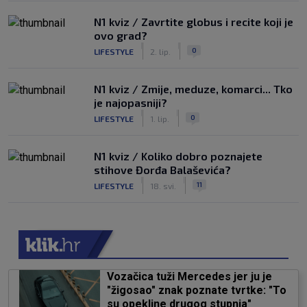
N1 kviz / Zavrtite globus i recite koji je
ovo grad?
|
|
0
LIFESTYLE
2. lip.
N1 kviz / Zmije, meduze, komarci... Tko
je najopasniji?
|
|
0
LIFESTYLE
1. lip.
N1 kviz / Koliko dobro poznajete
stihove Đorđa Balaševića?
|
|
11
LIFESTYLE
18. svi.
Vozačica tuži Mercedes jer ju je
"žigosao" znak poznate tvrtke: "To
su opekline drugog stupnja"