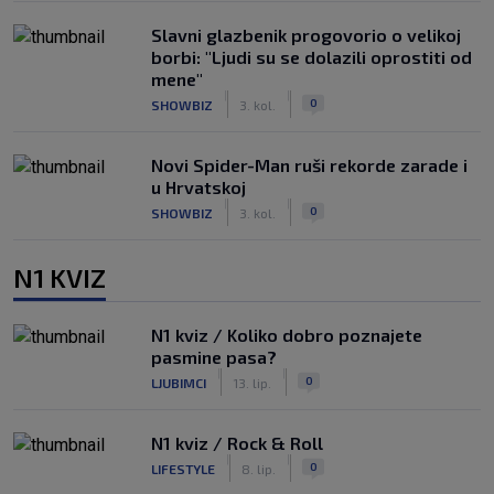
Slavni glazbenik progovorio o velikoj
borbi: "Ljudi su se dolazili oprostiti od
mene"
|
|
0
SHOWBIZ
3. kol.
Novi Spider-Man ruši rekorde zarade i
u Hrvatskoj
|
|
0
SHOWBIZ
3. kol.
N1 KVIZ
N1 kviz / Koliko dobro poznajete
pasmine pasa?
|
|
0
LJUBIMCI
13. lip.
N1 kviz / Rock & Roll
|
|
0
LIFESTYLE
8. lip.