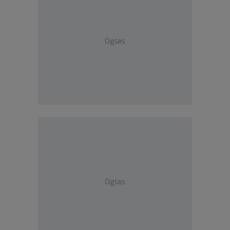
Oglas
Oglas