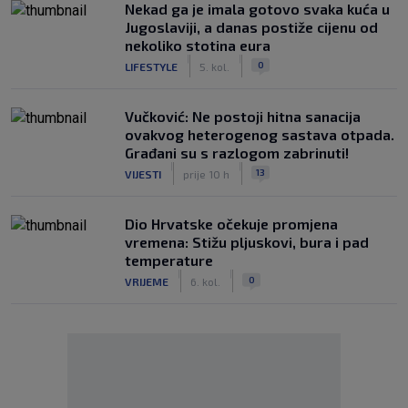
Nekad ga je imala gotovo svaka kuća u
Jugoslaviji, a danas postiže cijenu od
nekoliko stotina eura
|
|
0
LIFESTYLE
5. kol.
Vučković: Ne postoji hitna sanacija
ovakvog heterogenog sastava otpada.
Građani su s razlogom zabrinuti!
|
|
13
VIJESTI
prije 10 h
Dio Hrvatske očekuje promjena
vremena: Stižu pljuskovi, bura i pad
temperature
|
|
0
VRIJEME
6. kol.