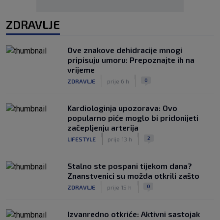
ZDRAVLJE
Ove znakove dehidracije mnogi
pripisuju umoru: Prepoznajte ih na
vrijeme
|
|
0
ZDRAVLJE
prije 6 h
Kardiologinja upozorava: Ovo
popularno piće moglo bi pridonijeti
začepljenju arterija
|
|
2
LIFESTYLE
prije 13 h
Stalno ste pospani tijekom dana?
Znanstvenici su možda otkrili zašto
|
|
0
ZDRAVLJE
prije 15 h
Izvanredno otkriće: Aktivni sastojak