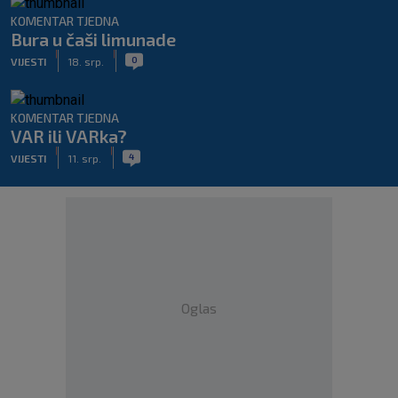
KOMENTAR TJEDNA
Bura u čaši limunade
|
|
0
VIJESTI
18. srp.
KOMENTAR TJEDNA
VAR ili VARka?
|
|
4
VIJESTI
11. srp.
Oglas