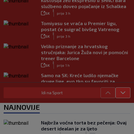
Kustošija želi ekspresno u SHNL! Bara
službeno doveo pojačanje iz Schalkea
|
SK
prije 3 h
Tomiyasu se vraća u Premier ligu,
postat će suigrač bivšeg Vatrenog
|
SK
prije 3 h
Veliko priznanje za hrvatskog
stručnjaka: Jurica Žuža novi je pomoćni
trener Barcelone
|
SK
prije 1 h
Samo na SK: Kreće ludilo njemačke
druge lige, evo tko su favoriti za
povratak u Bundesligu
Idi na Sport
|
SK
prije 4 h
Trener Istre uoči Poljuda: Prvenstvo je
NAJNOVIJE
dugo, želimo pobijediti u svakoj
utakmici
|
Najbrža voćna torta bez pečenja: Ovaj
SK
prije 5 h
desert idealan je za ljeto
Fruk je zbog ozljede napustio igru na
|
|