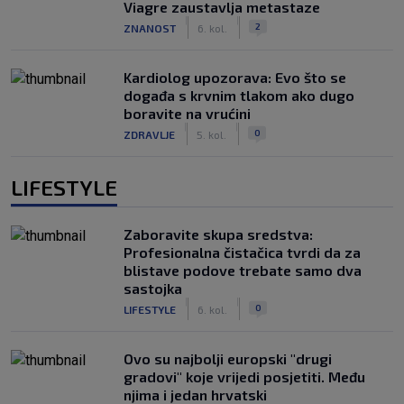
Viagre zaustavlja metastaze
|
|
2
ZNANOST
6. kol.
Kardiolog upozorava: Evo što se
događa s krvnim tlakom ako dugo
boravite na vrućini
|
|
0
ZDRAVLJE
5. kol.
LIFESTYLE
Zaboravite skupa sredstva:
Profesionalna čistačica tvrdi da za
blistave podove trebate samo dva
sastojka
|
|
0
LIFESTYLE
6. kol.
Ovo su najbolji europski "drugi
gradovi" koje vrijedi posjetiti. Među
njima i jedan hrvatski