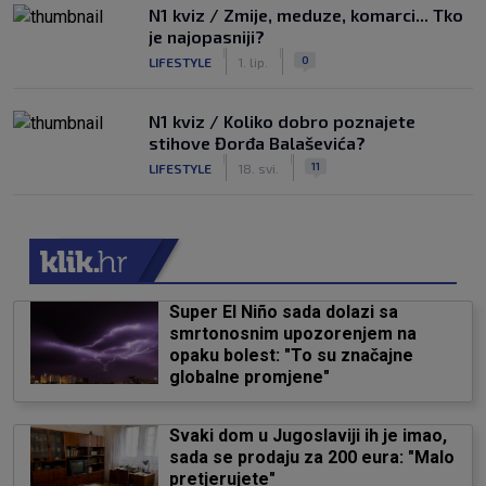
N1 kviz / Zmije, meduze, komarci... Tko
je najopasniji?
|
|
0
LIFESTYLE
1. lip.
N1 kviz / Koliko dobro poznajete
stihove Đorđa Balaševića?
|
|
11
LIFESTYLE
18. svi.
Super El Niño sada dolazi sa
smrtonosnim upozorenjem na
opaku bolest: "To su značajne
globalne promjene"
Svaki dom u Jugoslaviji ih je imao,
sada se prodaju za 200 eura: "Malo
pretjerujete"