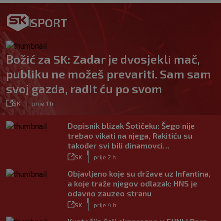
SPORT
Božić za SK: Zadar je dvosjekli mač,
publiku ne možeš prevariti. Sam sam
svoj gazda, radit ću po svom
|
SK
prije 1 h
Dopisnik blizak Šotičeku: Šego nije
trebao vikati na njega, Rakitiću su
također svi bili dinamovci…
|
SK
prije 2 h
Objavljeno koje su države uz Infantina,
a koje traže njegov odlazak: HNS je
odavno zauzeo stranu
|
SK
prije 4 h