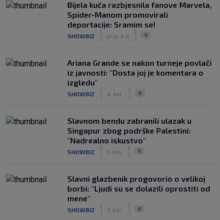
Bijela kuća razbjesnila fanove Marvela,
Spider-Manom promovirali
deportacije: Sramim se!
|
|
0
SHOWBIZ
prije 4 h
Ariana Grande se nakon turneje povlači
iz javnosti: "Dosta joj je komentara o
izgledu"
|
|
0
SHOWBIZ
4. kol.
Slavnom bendu zabranili ulazak u
Singapur zbog podrške Palestini:
"Nadrealno iskustvo"
|
|
0
SHOWBIZ
3. kol.
Slavni glazbenik progovorio o velikoj
borbi: "Ljudi su se dolazili oprostiti od
mene"
|
|
0
SHOWBIZ
3. kol.