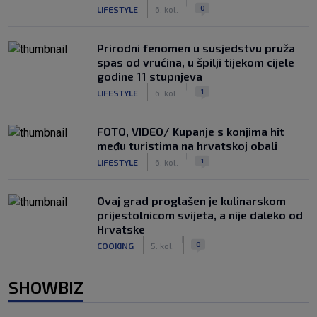
|
|
0
LIFESTYLE
6. kol.
Prirodni fenomen u susjedstvu pruža
spas od vrućina, u špilji tijekom cijele
godine 11 stupnjeva
|
|
1
LIFESTYLE
6. kol.
FOTO, VIDEO/ Kupanje s konjima hit
među turistima na hrvatskoj obali
|
|
1
LIFESTYLE
6. kol.
Ovaj grad proglašen je kulinarskom
prijestolnicom svijeta, a nije daleko od
Hrvatske
|
|
0
COOKING
5. kol.
SHOWBIZ