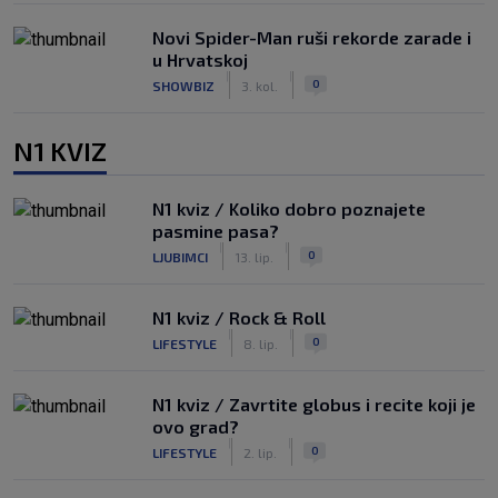
Novi Spider-Man ruši rekorde zarade i
u Hrvatskoj
|
|
0
SHOWBIZ
3. kol.
N1 KVIZ
N1 kviz / Koliko dobro poznajete
pasmine pasa?
|
|
0
LJUBIMCI
13. lip.
N1 kviz / Rock & Roll
|
|
0
LIFESTYLE
8. lip.
N1 kviz / Zavrtite globus i recite koji je
ovo grad?
|
|
0
LIFESTYLE
2. lip.