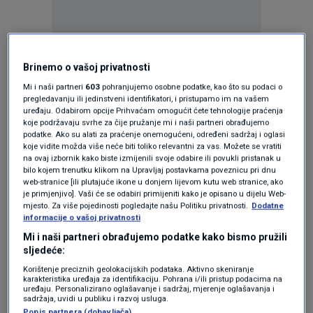
Oglas
Brinemo o vašoj privatnosti
Mi i naši partneri
603
pohranjujemo osobne podatke, kao što su podaci o
pregledavanju ili jedinstveni identifikatori, i pristupamo im na vašem
uređaju. Odabirom opcije Prihvaćam omogućit ćete tehnologije praćenja
koje podržavaju svrhe za čije pružanje mi i naši partneri obrađujemo
podatke. Ako su alati za praćenje onemogućeni, određeni sadržaj i oglasi
koje vidite možda više neće biti toliko relevantni za vas. Možete se vratiti
na ovaj izbornik kako biste izmijenili svoje odabire ili povukli pristanak u
bilo kojem trenutku klikom na Upravljaj postavkama poveznicu pri dnu
web-stranice [ili plutajuće ikone u donjem lijevom kutu web stranice, ako
je primjenjivo]. Vaši će se odabiri primijeniti kako je opisano u dijelu Web-
mjesto. Za više pojedinosti pogledajte našu Politiku privatnosti.
Dodatne
informacije o vašoj privatnosti
Oglas
Mi i naši partneri obrađujemo podatke kako bismo pružili
sljedeće:
Korištenje preciznih geolokacijskih podataka. Aktivno skeniranje
karakteristika uređaja za identifikaciju. Pohrana i/ili pristup podacima na
uređaju. Personalizirano oglašavanje i sadržaj, mjerenje oglašavanja i
sadržaja, uvidi u publiku i razvoj usluga.
Popis partnera (dobavljača)