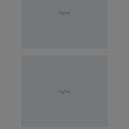
Oglas
Oglas