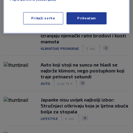
NAJČITANIJE
Prikaži svrhe
Prihvaćam
FOTO / Dunav se isušuje, a na površinu
izranjaju njemački ratni brodovi i kosti
mamuta
|
|
2
KLIMATSKE PROMJENE
5. kol.
Auto koji stoji na suncu ne hladi se
najbrže klimom, nego postupkom koji
traje petnaest sekundi
|
|
0
AUTO
prije 14 h
Japanke nisu uvijek najbolji izbor:
Stručnjaci otkrivaju koja je ljetna obuća
bolja za stopala
|
|
0
LIFESTYLE
6. kol.