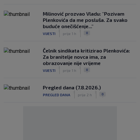
Milinović prozvao Vladu: "Pozivam
Plenkovića da me posluša. Za svako
buduće onečišćenje..."
|
|
0
VIJESTI
prije 1 h
Čelnik sindikata kritizirao Plenkovića:
Za branitelje novca ima, za
obrazovanje nije vrijeme
|
|
0
VIJESTI
prije 1 h
Pregled dana (7.8.2026.)
|
|
0
PREGLED DANA
prije 2 h