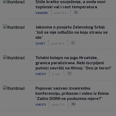
Stiže kratko osvježenje, a onda novi
toplinski val i rast temperatura
|
|
0
VRIJEME
prije 15 h
Jakovina o posjetu Zelenskog Srbiji:
"Još se nije odlučilo na koju stranu se
ide"
|
|
1
SVIJET
prije 12 h
Totalni kolaps na jugu Hrvatske,
granica paralizirana. Neki iscrpljeni
putnici završili na Hitnoj: "Ovo je teror!"
|
|
7
VIJESTI
2. kol.
Pupovac sazvao izvanrednu
konferenciju, prikazan i video iz Knina:
"Zašto DORH ne poduzima mjere?"
|
|
14
VIJESTI
prije 11 h