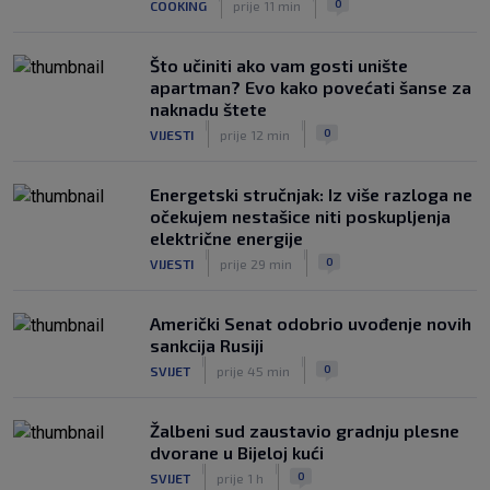
0
COOKING
prije 11 min
poluvremenu, u Rijeci su s pravom
zabrinuti
|
Što učiniti ako vam gosti unište
SK
prije 5 h
apartman? Evo kako povećati šanse za
naknadu štete
|
|
0
VIJESTI
prije 12 min
Energetski stručnjak: Iz više razloga ne
očekujem nestašice niti poskupljenja
električne energije
|
|
0
VIJESTI
prije 29 min
Američki Senat odobrio uvođenje novih
sankcija Rusiji
|
|
0
SVIJET
prije 45 min
Žalbeni sud zaustavio gradnju plesne
dvorane u Bijeloj kući
|
|
0
SVIJET
prije 1 h