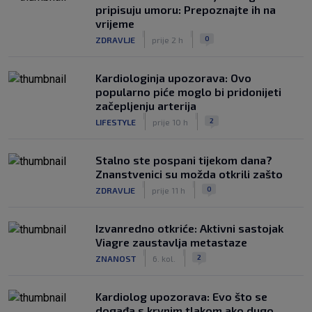
pripisuju umoru: Prepoznajte ih na
vrijeme
|
|
0
ZDRAVLJE
prije 2 h
Kardiologinja upozorava: Ovo
popularno piće moglo bi pridonijeti
začepljenju arterija
|
|
2
LIFESTYLE
prije 10 h
Stalno ste pospani tijekom dana?
Znanstvenici su možda otkrili zašto
|
|
0
ZDRAVLJE
prije 11 h
Izvanredno otkriće: Aktivni sastojak
Viagre zaustavlja metastaze
|
|
2
ZNANOST
6. kol.
Kardiolog upozorava: Evo što se
događa s krvnim tlakom ako dugo