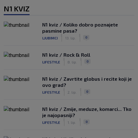
N1 KVIZ
N1 kviz / Koliko dobro poznajete
pasmine pasa?
|
|
0
LJUBIMCI
13. lip.
N1 kviz / Rock & Roll
|
|
0
LIFESTYLE
8. lip.
N1 kviz / Zavrtite globus i recite koji je
ovo grad?
|
|
0
LIFESTYLE
2. lip.
N1 kviz / Zmije, meduze, komarci... Tko
je najopasniji?
|
|
0
LIFESTYLE
1. lip.