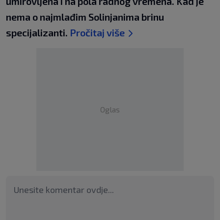
umirovljena i na pola radnog vremena. Kad je
nema o najmlađim Solinjanima brinu
specijalizanti.
Pročitaj više
Oglas