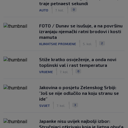
traje petnaest sekundi
|
|
0
AUTO
7. kol.
FOTO / Dunav se isušuje, a na površinu
izranjaju njemački ratni brodovi i kosti
mamuta
|
|
2
KLIMATSKE PROMJENE
5. kol.
Stiže kratko osvježenje, a onda novi
toplinski val i rast temperatura
|
|
0
VRIJEME
7. kol.
Jakovina o posjetu Zelenskog Srbiji:
"Još se nije odlučilo na koju stranu se
ide"
|
|
3
SVIJET
7. kol.
Japanke nisu uvijek najbolji izbor:
Stručnjaci otkrivaju koja je ljetna obuća