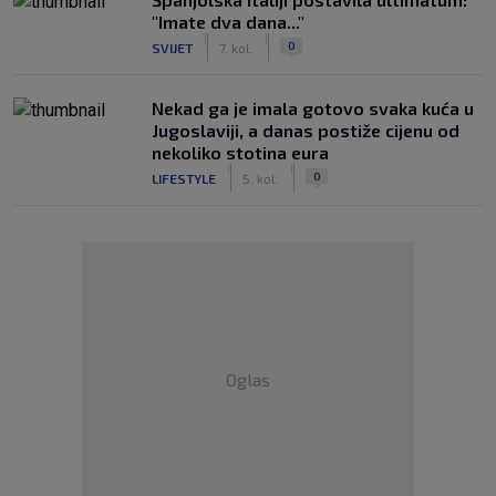
"Imate dva dana..."
|
|
0
SVIJET
7. kol.
Nekad ga je imala gotovo svaka kuća u
Jugoslaviji, a danas postiže cijenu od
nekoliko stotina eura
|
|
0
LIFESTYLE
5. kol.
Oglas