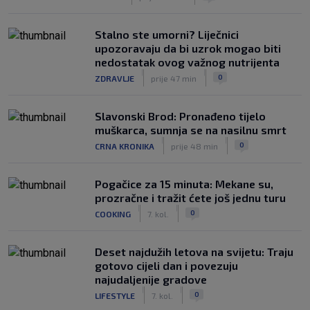
Stalno ste umorni? Liječnici
upozoravaju da bi uzrok mogao biti
nedostatak ovog važnog nutrijenta
|
|
0
ZDRAVLJE
prije 47 min
Slavonski Brod: Pronađeno tijelo
muškarca, sumnja se na nasilnu smrt
|
|
0
CRNA KRONIKA
prije 48 min
Pogačice za 15 minuta: Mekane su,
prozračne i tražit ćete još jednu turu
|
|
0
COOKING
7. kol.
Deset najdužih letova na svijetu: Traju
gotovo cijeli dan i povezuju
najudaljenije gradove
|
|
0
LIFESTYLE
7. kol.