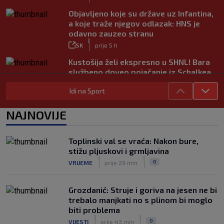
Objavljeno koje su države uz Infantina,
a koje traže njegov odlazak: HNS je
odavno zauzeo stranu
|
SK
prije 5 h
Kustošija želi ekspresno u SHNL! Bara
službeno doveo pojačanje iz Schalkea
|
SK
prije 4 h
Idi na Sport
Tomiyasu se vraća u Premier ligu,
postat će suigrač bivšeg Vatrenog
NAJNOVIJE
|
SK
prije 3 h
Veliko priznanje za hrvatskog
Toplinski val se vraća: Nakon bure,
stručnjaka: Jurica Žuža novi je pomoćni
stižu pljuskovi i grmljavina
trener Barcelone
|
|
0
VRIJEME
prije 29 min
|
SK
prije 2 h
Grozdanić: Struje i goriva na jesen ne bi
trebalo manjkati no s plinom bi moglo
biti problema
|
|
0
VIJESTI
prije 43 min