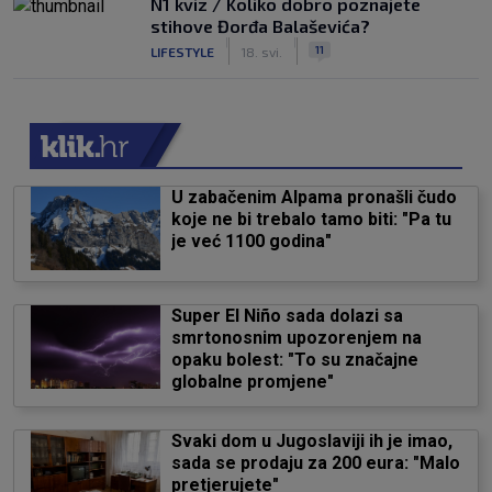
N1 kviz / Koliko dobro poznajete
stihove Đorđa Balaševića?
|
|
11
LIFESTYLE
18. svi.
U zabačenim Alpama pronašli čudo
koje ne bi trebalo tamo biti: "Pa tu
je već 1100 godina"
Super El Niño sada dolazi sa
smrtonosnim upozorenjem na
opaku bolest: "To su značajne
globalne promjene"
Svaki dom u Jugoslaviji ih je imao,
sada se prodaju za 200 eura: "Malo
pretjerujete"