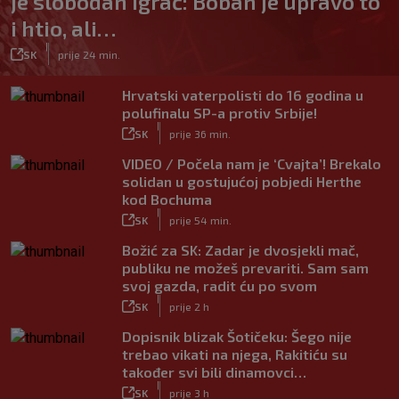
je slobodan igrač: Boban je upravo to
i htio, ali…
|
SK
prije 24 min.
Hrvatski vaterpolisti do 16 godina u
polufinalu SP-a protiv Srbije!
|
SK
prije 36 min.
VIDEO / Počela nam je ‘Cvajta’! Brekalo
solidan u gostujućoj pobjedi Herthe
kod Bochuma
|
SK
prije 54 min.
Božić za SK: Zadar je dvosjekli mač,
publiku ne možeš prevariti. Sam sam
svoj gazda, radit ću po svom
|
SK
prije 2 h
Dopisnik blizak Šotičeku: Šego nije
trebao vikati na njega, Rakitiću su
također svi bili dinamovci…
|
SK
prije 3 h