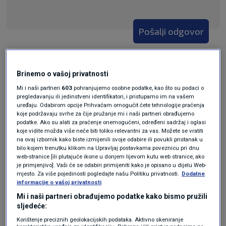
Pošalji odgovor
Brinemo o vašoj privatnosti
Mi i naši partneri
603
pohranjujemo osobne podatke, kao što su podaci o
Pošalji
pregledavanju ili jedinstveni identifikatori, i pristupamo im na vašem
uređaju. Odabirom opcije Prihvaćam omogućit ćete tehnologije praćenja
koje podržavaju svrhe za čije pružanje mi i naši partneri obrađujemo
podatke. Ako su alati za praćenje onemogućeni, određeni sadržaj i oglasi
koje vidite možda više neće biti toliko relevantni za vas. Možete se vratiti
na ovaj izbornik kako biste izmijenili svoje odabire ili povukli pristanak u
bilo kojem trenutku klikom na Upravljaj postavkama poveznicu pri dnu
web-stranice [ili plutajuće ikone u donjem lijevom kutu web stranice, ako
je primjenjivo]. Vaši će se odabiri primijeniti kako je opisano u dijelu Web-
mjesto. Za više pojedinosti pogledajte našu Politiku privatnosti.
Dodatne
informacije o vašoj privatnosti
Mi i naši partneri obrađujemo podatke kako bismo pružili
Oglas
sljedeće:
Korištenje preciznih geolokacijskih podataka. Aktivno skeniranje