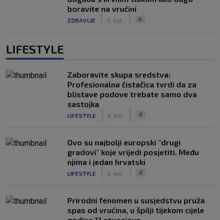
boravite na vrućini
|
|
0
ZDRAVLJE
5. kol.
LIFESTYLE
Zaboravite skupa sredstva:
Profesionalna čistačica tvrdi da za
blistave podove trebate samo dva
sastojka
|
|
0
LIFESTYLE
6. kol.
Ovo su najbolji europski "drugi
gradovi" koje vrijedi posjetiti. Među
njima i jedan hrvatski
|
|
0
LIFESTYLE
6. kol.
Prirodni fenomen u susjedstvu pruža
spas od vrućina, u špilji tijekom cijele
godine 11 stupnjeva