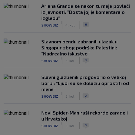
Ariana Grande se nakon turneje povlači
iz javnosti: "Dosta joj je komentara o
izgledu"
|
|
0
SHOWBIZ
4. kol.
Slavnom bendu zabranili ulazak u
Singapur zbog podrške Palestini:
"Nadrealno iskustvo"
|
|
0
SHOWBIZ
3. kol.
Slavni glazbenik progovorio o velikoj
borbi: "Ljudi su se dolazili oprostiti od
mene"
|
|
0
SHOWBIZ
3. kol.
Novi Spider-Man ruši rekorde zarade i
u Hrvatskoj
|
|
0
SHOWBIZ
3. kol.