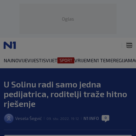
Oglas
NAJNOVIJE
VIJESTI
SVIJET
VRIJEME
N1 TEME
REGIJA
MA
U Solinu radi samo jedna
pedijatrica, roditelji traže hitno
rješenje
0
Vesela Šegvić
N1 INFO
09. stu. 2022. 19:12
|
|
|