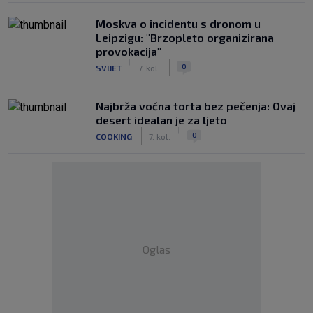
Moskva o incidentu s dronom u
Leipzigu: "Brzopleto organizirana
provokacija"
|
|
0
SVIJET
7. kol.
Najbrža voćna torta bez pečenja: Ovaj
desert idealan je za ljeto
|
|
0
COOKING
7. kol.
Oglas