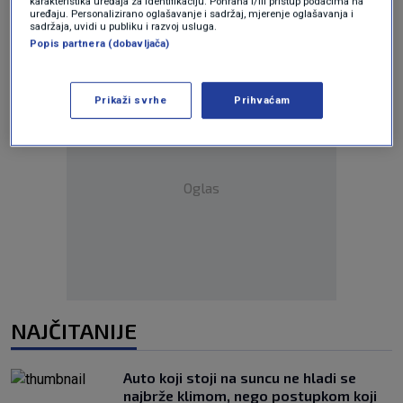
karakteristika uređaja za identifikaciju. Pohrana i/ili pristup podacima na
uređaju. Personalizirano oglašavanje i sadržaj, mjerenje oglašavanja i
sadržaja, uvidi u publiku i razvoj usluga.
Popis partnera (dobavljača)
Prikaži svrhe
Prihvaćam
Oglas
NAJČITANIJE
Auto koji stoji na suncu ne hladi se
najbrže klimom, nego postupkom koji