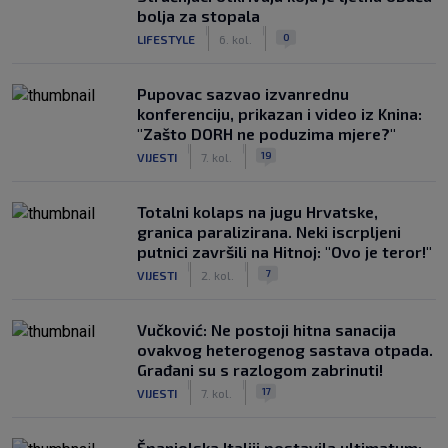
bolja za stopala
|
|
0
LIFESTYLE
6. kol.
Pupovac sazvao izvanrednu
konferenciju, prikazan i video iz Knina:
"Zašto DORH ne poduzima mjere?"
|
|
19
VIJESTI
7. kol.
Totalni kolaps na jugu Hrvatske,
granica paralizirana. Neki iscrpljeni
putnici završili na Hitnoj: "Ovo je teror!"
|
|
7
VIJESTI
2. kol.
Vučković: Ne postoji hitna sanacija
ovakvog heterogenog sastava otpada.
Građani su s razlogom zabrinuti!
|
|
17
VIJESTI
7. kol.
Španjolska Italiji postavila ultimatum: