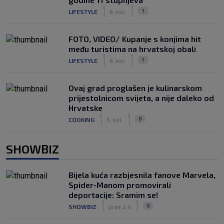
|
|
1
LIFESTYLE
6. kol.
FOTO, VIDEO/ Kupanje s konjima hit
među turistima na hrvatskoj obali
|
|
1
LIFESTYLE
6. kol.
Ovaj grad proglašen je kulinarskom
prijestolnicom svijeta, a nije daleko od
Hrvatske
|
|
0
COOKING
5. kol.
SHOWBIZ
Bijela kuća razbjesnila fanove Marvela,
Spider-Manom promovirali
deportacije: Sramim se!
|
|
0
SHOWBIZ
prije 2 h