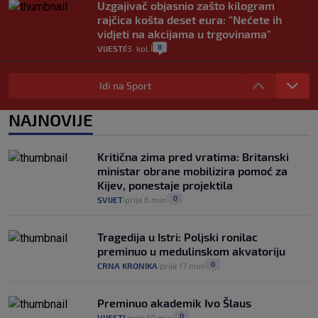
Uzgajivač objasnio zašto kilogram
rajčica košta deset eura: "Nećete ih
vidjeti na akcijama u trgovinama"
8
VIJESTI
3. kol.
|
|
Selidba je jedno od stresnijih iskustava.
Evo aktualnih cijena i nekoliko savjeta
Idi na Sport
da prođe što lakše i jeftinije
0
VIJESTI
2. kol.
NAJNOVIJE
|
|
Izračunali smo koliko košta putovanje
automobilom na Hvar iz Zagreba, a
Kritična zima pred vratima: Britanski
koliko iz Osijeka
ministar obrane mobilizira pomoć za
14
VIJESTI
2. kol.
|
|
Kijev, ponestaje projektila
0
SVIJET
prije 6 min
|
|
Tragedija u Istri: Poljski ronilac
preminuo u medulinskom akvatoriju
0
CRNA KRONIKA
prije 17 min
|
|
Preminuo akademik Ivo Šlaus
0
VIJESTI
prije 50 min
|
|