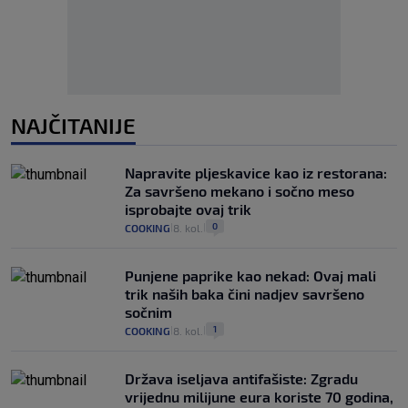
NAJČITANIJE
Napravite pljeskavice kao iz restorana:
Za savršeno mekano i sočno meso
isprobajte ovaj trik
0
COOKING
8. kol.
|
|
Punjene paprike kao nekad: Ovaj mali
trik naših baka čini nadjev savršeno
sočnim
1
COOKING
8. kol.
|
|
Država iseljava antifašiste: Zgradu
vrijednu milijune eura koriste 70 godina,