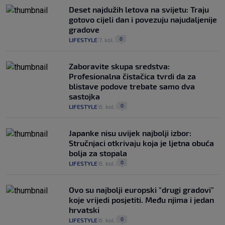
Deset najdužih letova na svijetu: Traju
gotovo cijeli dan i povezuju najudaljenije
gradove
0
LIFESTYLE
7. kol.
|
|
Zaboravite skupa sredstva:
Profesionalna čistačica tvrdi da za
blistave podove trebate samo dva
sastojka
0
LIFESTYLE
6. kol.
|
|
Japanke nisu uvijek najbolji izbor:
Stručnjaci otkrivaju koja je ljetna obuća
bolja za stopala
0
LIFESTYLE
6. kol.
|
|
Ovo su najbolji europski "drugi gradovi"
koje vrijedi posjetiti. Među njima i jedan
hrvatski
0
LIFESTYLE
6. kol.
|
|