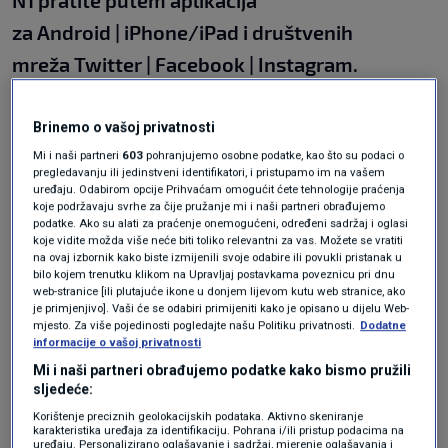
N1 pratite putem aplikacija
za
Android
|
iPhone/iPad
i društvenih
mreža
Twitter
|
Facebook
|
Instagram.
Teme
Brinemo o vašoj privatnosti
Mi i naši partneri
603
pohranjujemo osobne podatke, kao što su podaci o
N1 TV
PEDIJATRI
PRIMARNA ZDRAVSTVENA ZAŠTITA
SOLIN
pregledavanju ili jedinstveni identifikatori, i pristupamo im na vašem
uređaju. Odabirom opcije Prihvaćam omogućit ćete tehnologije praćenja
koje podržavaju svrhe za čije pružanje mi i naši partneri obrađujemo
podatke. Ako su alati za praćenje onemogućeni, određeni sadržaj i oglasi
koje vidite možda više neće biti toliko relevantni za vas. Možete se vratiti
na ovaj izbornik kako biste izmijenili svoje odabire ili povukli pristanak u
bilo kojem trenutku klikom na Upravljaj postavkama poveznicu pri dnu
web-stranice [ili plutajuće ikone u donjem lijevom kutu web stranice, ako
je primjenjivo]. Vaši će se odabiri primijeniti kako je opisano u dijelu Web-
mjesto. Za više pojedinosti pogledajte našu Politiku privatnosti.
Dodatne
Oglas
informacije o vašoj privatnosti
Mi i naši partneri obrađujemo podatke kako bismo pružili
sljedeće:
Korištenje preciznih geolokacijskih podataka. Aktivno skeniranje
karakteristika uređaja za identifikaciju. Pohrana i/ili pristup podacima na
uređaju. Personalizirano oglašavanje i sadržaj, mjerenje oglašavanja i