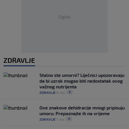
Oglas
ZDRAVLJE
Stalno ste umorni? Liječnici upozoravaju
da bi uzrok mogao biti nedostatak ovog
važnog nutrijenta
0
ZDRAVLJE
8. kol.
|
|
Ove znakove dehidracije mnogi pripisuju
umoru: Prepoznajte ih na vrijeme
0
ZDRAVLJE
7. kol.
|
|