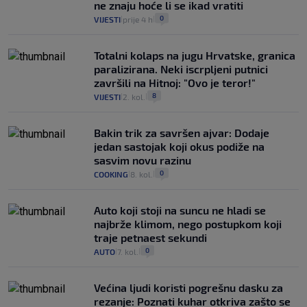
ne znaju hoće li se ikad vratiti
0
VIJESTI
prije 4 h
|
|
Totalni kolaps na jugu Hrvatske, granica
paralizirana. Neki iscrpljeni putnici
završili na Hitnoj: "Ovo je teror!"
8
VIJESTI
2. kol.
|
|
Bakin trik za savršen ajvar: Dodaje
jedan sastojak koji okus podiže na
sasvim novu razinu
0
COOKING
8. kol.
|
|
Auto koji stoji na suncu ne hladi se
najbrže klimom, nego postupkom koji
traje petnaest sekundi
0
AUTO
7. kol.
|
|
Većina ljudi koristi pogrešnu dasku za
rezanje: Poznati kuhar otkriva zašto se