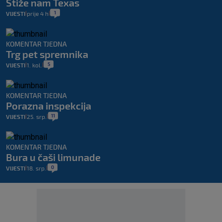
Stiže nam Texas
1
VIJESTI
prije 4 h
|
|
KOMENTAR TJEDNA
Trg pet spremnika
5
VIJESTI
1. kol.
|
|
KOMENTAR TJEDNA
Porazna inspekcija
11
VIJESTI
25. srp.
|
|
KOMENTAR TJEDNA
Bura u čaši limunade
0
VIJESTI
18. srp.
|
|