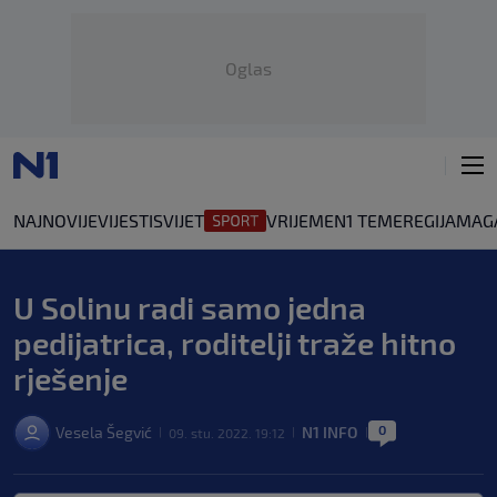
Oglas
NAJNOVIJE
VIJESTI
SVIJET
VRIJEME
N1 TEME
REGIJA
MAG
U Solinu radi samo jedna
pedijatrica, roditelji traže hitno
rješenje
0
Vesela Šegvić
N1 INFO
09. stu. 2022. 19:12
|
|
|