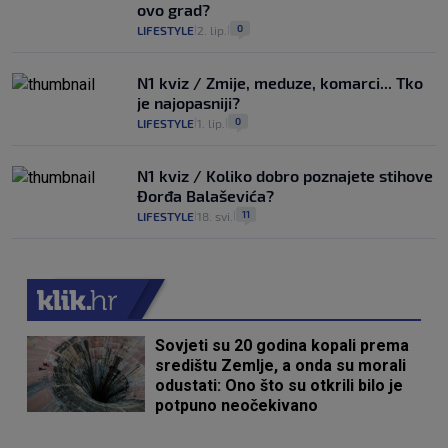
ovo grad?
0
LIFESTYLE
2. lip.
|
|
N1 kviz / Zmije, meduze, komarci... Tko
je najopasniji?
0
LIFESTYLE
1. lip.
|
|
N1 kviz / Koliko dobro poznajete stihove
Đorđa Balaševića?
11
LIFESTYLE
18. svi.
|
|
Sovjeti su 20 godina kopali prema
središtu Zemlje, a onda su morali
odustati: Ono što su otkrili bilo je
potpuno neočekivano