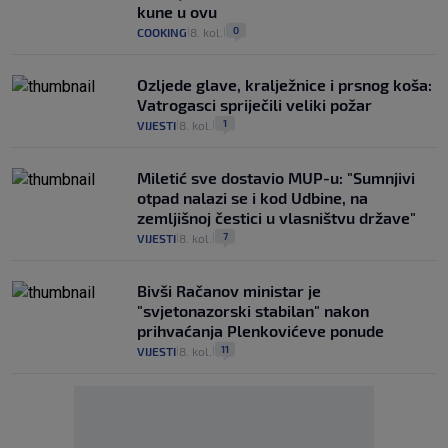
kune u ovu
0
COOKING
8. kol.
|
|
Ozljede glave, kralježnice i prsnog koša:
Vatrogasci spriječili veliki požar
1
VIJESTI
8. kol.
|
|
Miletić sve dostavio MUP-u: "Sumnjivi
otpad nalazi se i kod Udbine, na
zemljišnoj čestici u vlasništvu države"
7
VIJESTI
8. kol.
|
|
Bivši Račanov ministar je
"svjetonazorski stabilan" nakon
prihvaćanja Plenkovićeve ponude
11
VIJESTI
8. kol.
|
|