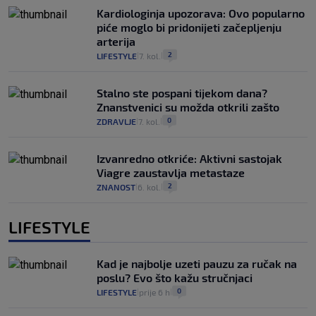
Kardiologinja upozorava: Ovo popularno
piće moglo bi pridonijeti začepljenju
arterija
2
LIFESTYLE
7. kol.
|
|
Stalno ste pospani tijekom dana?
Znanstvenici su možda otkrili zašto
0
ZDRAVLJE
7. kol.
|
|
Izvanredno otkriće: Aktivni sastojak
Viagre zaustavlja metastaze
2
ZNANOST
6. kol.
|
|
LIFESTYLE
Kad je najbolje uzeti pauzu za ručak na
poslu? Evo što kažu stručnjaci
0
LIFESTYLE
prije 6 h
|
|