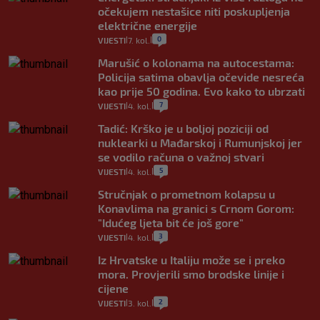
očekujem nestašice niti poskupljenja
električne energije
0
VIJESTI
7. kol.
|
|
Marušić o kolonama na autocestama:
Policija satima obavlja očevide nesreća
kao prije 50 godina. Evo kako to ubrzati
7
VIJESTI
4. kol.
|
|
Tadić: Krško je u boljoj poziciji od
nuklearki u Mađarskoj i Rumunjskoj jer
se vodilo računa o važnoj stvari
5
VIJESTI
4. kol.
|
|
Stručnjak o prometnom kolapsu u
Konavlima na granici s Crnom Gorom:
"Idućeg ljeta bit će još gore"
3
VIJESTI
4. kol.
|
|
Iz Hrvatske u Italiju može se i preko
mora. Provjerili smo brodske linije i
cijene
2
VIJESTI
3. kol.
|
|