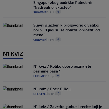
Singapur zbog podrške Palestini:
"Nadrealno iskustvo"
0
SHOWBIZ
3. kol.
|
|
Slavni glazbenik progovorio o velikoj
borbi: "Ljudi su se dolazili oprostiti od
mene"
0
SHOWBIZ
3. kol.
|
|
N1 KVIZ
N1 kviz / Koliko dobro poznajete
pasmine pasa?
0
LJUBIMCI
13. lip.
|
|
N1 kviz / Rock & Roll
0
LIFESTYLE
8. lip.
|
|
N1 kviz / Zavrtite globus i recite koji je