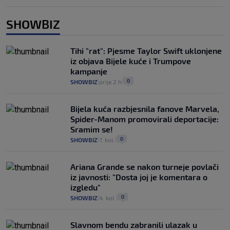
SHOWBIZ
Tihi "rat": Pjesme Taylor Swift uklonjene
iz objava Bijele kuće i Trumpove
kampanje
0
SHOWBIZ
prije 2 h
|
|
Bijela kuća razbjesnila fanove Marvela,
Spider-Manom promovirali deportacije:
Sramim se!
0
SHOWBIZ
7. kol.
|
|
Ariana Grande se nakon turneje povlači
iz javnosti: "Dosta joj je komentara o
izgledu"
0
SHOWBIZ
4. kol.
|
|
Slavnom bendu zabranili ulazak u