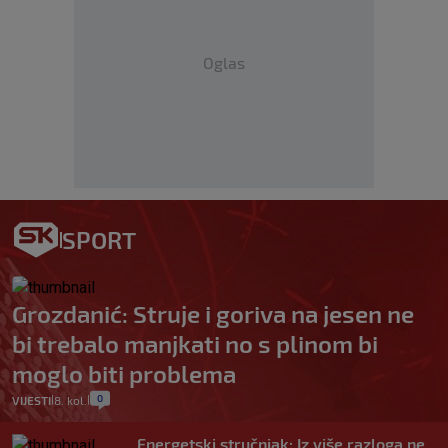
Oglas
SPORT
Grozdanić: Struje i goriva na jesen ne
bi trebalo manjkati no s plinom bi
moglo biti problema
0
VIJESTI
8. kol.
|
|
Energetski stručnjak: Iz više razloga ne