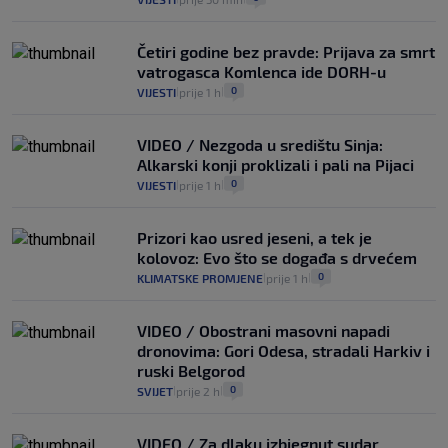
Četiri godine bez pravde: Prijava za smrt
vatrogasca Komlenca ide DORH-u
0
VIJESTI
prije 1 h
|
|
VIDEO / Nezgoda u središtu Sinja:
Alkarski konji proklizali i pali na Pijaci
0
VIJESTI
prije 1 h
|
|
Prizori kao usred jeseni, a tek je
kolovoz: Evo što se događa s drvećem
0
KLIMATSKE PROMJENE
prije 1 h
|
|
VIDEO / Obostrani masovni napadi
dronovima: Gori Odesa, stradali Harkiv i
ruski Belgorod
0
SVIJET
prije 2 h
|
|
VIDEO / Za dlaku izbjegnut sudar