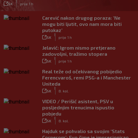
|
SK
prije 1 h
Carević nakon drugog poraza: ‘Ne
mogu biti ljutit, ovo nam mora biti
putokaz’
|
SK
prije 1 h
Jelavić: Igrom nismo pretjerano
zadovoljni, tražimo stopera
|
SK
prije 1 h
Real teže od očekivanog pobijedio
Ferencvaroš, remi PSG-a i Manchester
Uniteda
|
SK
8. kol.
VIDEO / Perišić asistent, PSV u
posljednjim trenucima ispustio
pobjedu
|
SK
8. kol.
Hajduk se pohvalio sa svojim ‘Stats
Cornerom’: Evo čime je impresionirao