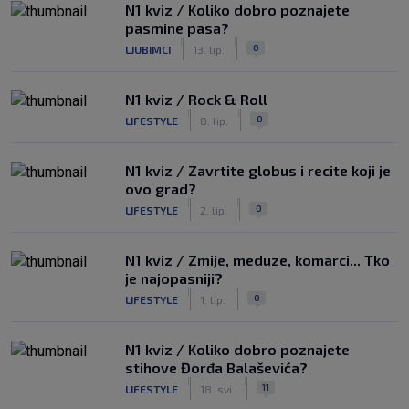
N1 kviz / Koliko dobro poznajete
pasmine pasa?
|
|
0
LJUBIMCI
13. lip.
N1 kviz / Rock & Roll
|
|
0
LIFESTYLE
8. lip.
N1 kviz / Zavrtite globus i recite koji je
ovo grad?
|
|
0
LIFESTYLE
2. lip.
N1 kviz / Zmije, meduze, komarci... Tko
je najopasniji?
|
|
0
LIFESTYLE
1. lip.
N1 kviz / Koliko dobro poznajete
stihove Đorđa Balaševića?
|
|
11
LIFESTYLE
18. svi.