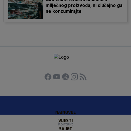
mliječnog proizvoda, ni slučajno ga
ne konzumirajte
NAJNOVIJE
VIJESTI
Kontakt
O Nama
SVIJET