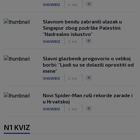
|
|
0
SHOWBIZ
4. kol.
Slavnom bendu zabranili ulazak u
Singapur zbog podrške Palestini:
"Nadrealno iskustvo"
|
|
0
SHOWBIZ
3. kol.
Slavni glazbenik progovorio o velikoj
borbi: "Ljudi su se dolazili oprostiti od
mene"
|
|
0
SHOWBIZ
3. kol.
Novi Spider-Man ruši rekorde zarade i
u Hrvatskoj
|
|
0
SHOWBIZ
3. kol.
N1 KVIZ