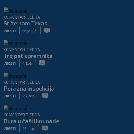
KOMENTAR TJEDNA
Stiže nam Texas
|
|
1
VIJESTI
prije 4 h
KOMENTAR TJEDNA
Trg pet spremnika
|
|
5
VIJESTI
1. kol.
KOMENTAR TJEDNA
Porazna inspekcija
|
|
11
VIJESTI
25. srp.
KOMENTAR TJEDNA
Bura u čaši limunade
|
|
0
VIJESTI
18. srp.