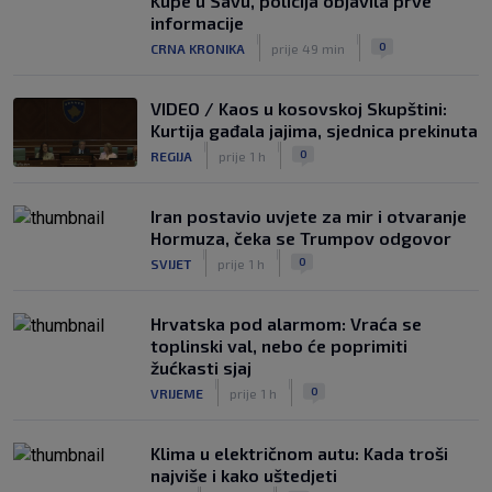
Kupe u Savu, policija objavila prve
informacije
|
|
0
CRNA KRONIKA
prije 49 min
VIDEO / Kaos u kosovskoj Skupštini:
Kurtija gađala jajima, sjednica prekinuta
|
|
0
REGIJA
prije 1 h
Iran postavio uvjete za mir i otvaranje
Hormuza, čeka se Trumpov odgovor
|
|
0
SVIJET
prije 1 h
Hrvatska pod alarmom: Vraća se
toplinski val, nebo će poprimiti
žućkasti sjaj
|
|
0
VRIJEME
prije 1 h
Klima u električnom autu: Kada troši
najviše i kako uštedjeti
|
|