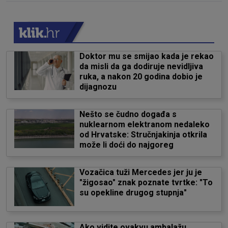
Doktor mu se smijao kada je rekao
da misli da ga dodiruje nevidljiva
ruka, a nakon 20 godina dobio je
dijagnozu
Nešto se čudno događa s
nuklearnom elektranom nedaleko
od Hrvatske: Stručnjakinja otkrila
može li doći do najgoreg
Vozačica tuži Mercedes jer ju je
"žigosao" znak poznate tvrtke: "To
su opekline drugog stupnja"
Ako vidite ovakvu ambalažu