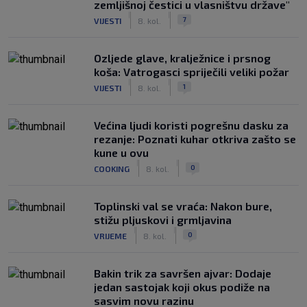
zemljišnoj čestici u vlasništvu države"
|
|
7
VIJESTI
8. kol.
Ozljede glave, kralježnice i prsnog
koša: Vatrogasci spriječili veliki požar
|
|
1
VIJESTI
8. kol.
Većina ljudi koristi pogrešnu dasku za
rezanje: Poznati kuhar otkriva zašto se
kune u ovu
|
|
0
COOKING
8. kol.
Toplinski val se vraća: Nakon bure,
stižu pljuskovi i grmljavina
|
|
0
VRIJEME
8. kol.
Bakin trik za savršen ajvar: Dodaje
jedan sastojak koji okus podiže na
sasvim novu razinu