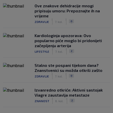
Ove znakove dehidracije mnogi
pripisuju umoru: Prepoznajte ih na
vrijeme
|
|
0
ZDRAVLJE
7. kol.
Kardiologinja upozorava: Ovo
popularno piće moglo bi pridonijeti
začepljenju arterija
|
|
2
LIFESTYLE
7. kol.
Stalno ste pospani tijekom dana?
Znanstvenici su možda otkrili zašto
|
|
0
ZDRAVLJE
7. kol.
Izvanredno otkriće: Aktivni sastojak
Viagre zaustavlja metastaze
|
|
2
ZNANOST
6. kol.