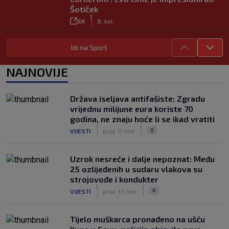
Šotiček
|
SK
8. kol.
Vlašić strijelac za Torino; ova gesta sve
Idi na Sport
govori o njegovom statusu
|
SK
8. kol.
NAJNOVIJE
Trener Osijeka nakon demoliranja
Rudeša: ‘Pokazali smo puni potencijal’
|
Država iseljava antifašiste: Zgradu
SK
8. kol.
vrijednu milijune eura koriste 70
VIDEO / Potez kakav se rijetko viđa:
godina, ne znaju hoće li se ikad vratiti
Kada pomoć nije stigla, na rukama je
|
|
0
VIJESTI
prije 11 min
iznio suigrača u bolovima
|
SK
8. kol.
Uzrok nesreće i dalje nepoznat: Među
25 ozlijeđenih u sudaru vlakova su
strojovođe i kondukter
|
|
0
VIJESTI
prije 33 min
Tijelo muškarca pronađeno na ušću