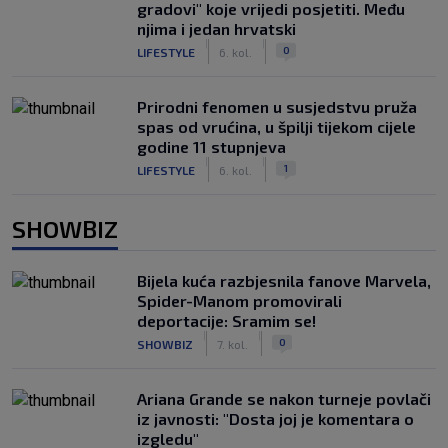
gradovi" koje vrijedi posjetiti. Među
njima i jedan hrvatski
|
|
0
LIFESTYLE
6. kol.
Prirodni fenomen u susjedstvu pruža
spas od vrućina, u špilji tijekom cijele
godine 11 stupnjeva
|
|
1
LIFESTYLE
6. kol.
SHOWBIZ
Bijela kuća razbjesnila fanove Marvela,
Spider-Manom promovirali
deportacije: Sramim se!
|
|
0
SHOWBIZ
7. kol.
Ariana Grande se nakon turneje povlači
iz javnosti: "Dosta joj je komentara o
izgledu"