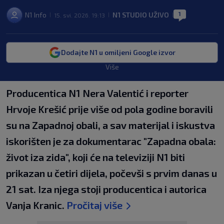
1
N1 Info
N1 STUDIO UŽIVO
15. svi. 2026. 19:13
|
|
|
Dodajte N1 u omiljeni Google izvor
Više
Producentica N1 Nera Valentić i reporter
Hrvoje Krešić prije više od pola godine boravili
su na Zapadnoj obali, a sav materijal i iskustva
iskorišten je za dokumentarac "Zapadna obala:
život iza zida", koji će na televiziji N1 biti
prikazan u četiri dijela, počevši s prvim danas u
21 sat. Iza njega stoji producentica i autorica
Vanja Kranic.
Pročitaj više