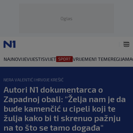
Oglas
NAJNOVIJE
VIJESTI
SVIJET
VRIJEME
N1 TEME
REGIJA
MA
NERA VALENTIĆ I HRVOJE KREŠIĆ
Autori N1 dokumentarca o
Zapadnoj obali: "Želja nam je da
bude kamenčić u cipeli koji te
žulja kako bi ti skrenuo pažnju
na to što se tamo događa"