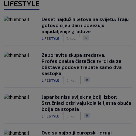
LIFESTYLE
Deset najdužih letova na svijetu: Traju
gotovo cijeli dan i povezuju
najudaljenije gradove
|
|
0
LIFESTYLE
7. kol.
Zaboravite skupa sredstva:
Profesionalna čistačica tvrdi da za
blistave podove trebate samo dva
sastojka
|
|
0
LIFESTYLE
6. kol.
Japanke nisu uvijek najbolji izbor:
Stručnjaci otkrivaju koja je ljetna obuća
bolja za stopala
|
|
0
LIFESTYLE
6. kol.
Ovo su najbolji europski "drugi