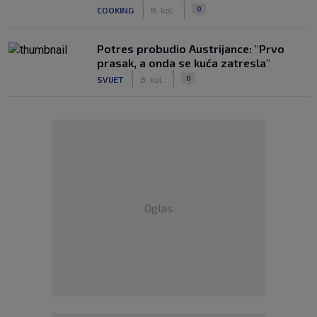
|
|
0
COOKING
8. kol.
Potres probudio Austrijance: "Prvo
prasak, a onda se kuća zatresla"
|
|
0
SVIJET
8. kol.
Oglas