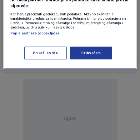
da odlučuje o tome koje će informacije biti
sljedeće:
prezentirane javnosti, koje će biti zataškane ili
Korištenje preciznih geolokacijskih podataka. Aktivno skeniranje
sasvim prešućene, a koje će biti toliko
karakteristika uređaja za identifikaciju. Pohrana i/ili pristup podacima na
uređaju. Personalizirano oglašavanje i sadržaj, mjerenje oglašavanja i
iskrivljene da zapravo pretstavljaju
sadržaja, uvidi u publiku i razvoj usluga.
dezinformacije, i na osnovu kojih zakona to tijelo
Popis partnera (dobavljača)
(ili pravna osoba) djeluju?
Bravo, N1, bravo! To je novinarstvo.
Prikaži svrhe
Prihvaćam
Odgovor
Oglas