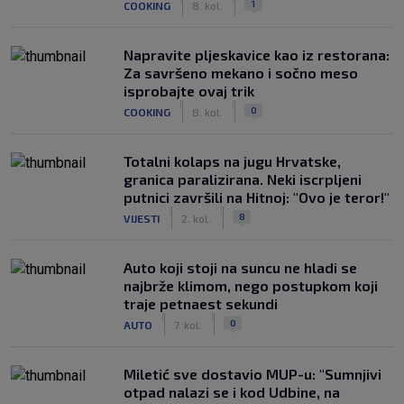
1
COOKING
8. kol.
Napravite pljeskavice kao iz restorana:
Za savršeno mekano i sočno meso
isprobajte ovaj trik
|
|
0
COOKING
8. kol.
Totalni kolaps na jugu Hrvatske,
granica paralizirana. Neki iscrpljeni
putnici završili na Hitnoj: "Ovo je teror!"
|
|
8
VIJESTI
2. kol.
Auto koji stoji na suncu ne hladi se
najbrže klimom, nego postupkom koji
traje petnaest sekundi
|
|
0
AUTO
7. kol.
Miletić sve dostavio MUP-u: "Sumnjivi
otpad nalazi se i kod Udbine, na