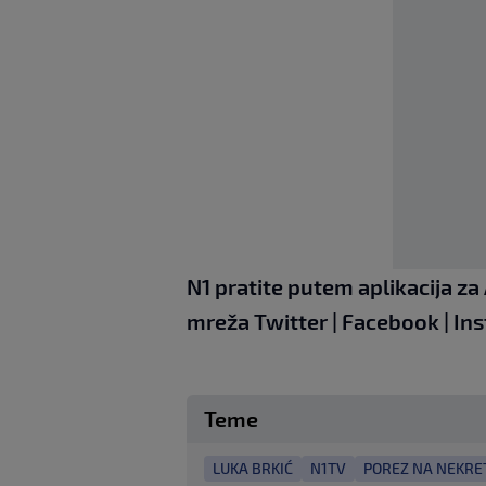
N1 pratite putem aplikacija za
mreža
Twitter
|
Facebook
|
In
Teme
LUKA BRKIĆ
N1TV
POREZ NA NEKRE