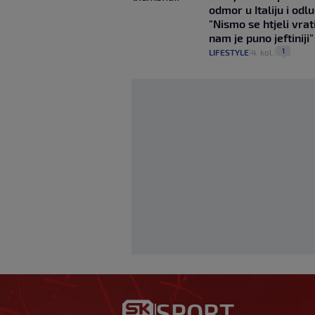
odmor u Italiju i odlu
"Nismo se htjeli vrati
nam je puno jeftiniji"
1
LIFESTYLE
4. kol.
|
|
Bosančić: Nadam s
SPORT