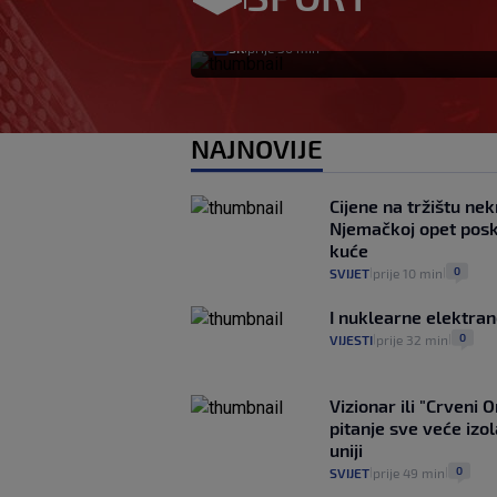
promijenila i da ću
SK
prije 30 min
|
NAJNOVIJE
Cijene na tržištu nek
Njemačkoj opet posku
kuće
0
SVIJET
prije 10 min
|
|
I nuklearne elektra
0
VIJESTI
prije 32 min
|
|
Vizionar ili "Crveni 
pitanje sve veće izo
uniji
0
SVIJET
prije 49 min
|
|