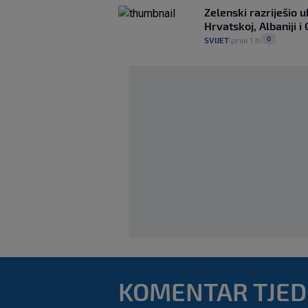
Zelenski razriješio 
Hrvatskoj, Albaniji i 
0
SVIJET
prije 1 h
|
|
KOMENTAR TJE