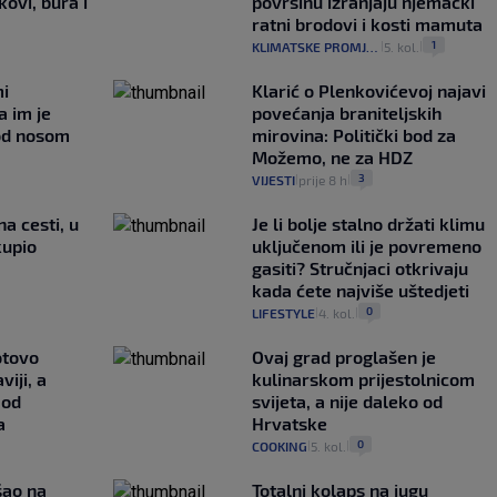
ovi, bura i
površinu izranjaju njemački
ratni brodovi i kosti mamuta
1
KLIMATSKE PROMJENE
5. kol.
|
|
mi
Klarić o Plenkovićevoj najavi
a im je
povećanja braniteljskih
pod nosom
mirovina: Politički bod za
Možemo, ne za HDZ
3
VIJESTI
prije 8 h
|
|
na cesti, u
Je li bolje stalno držati klimu
kupio
uključenom ili je povremeno
gasiti? Stručnjaci otkrivaju
kada ćete najviše uštedjeti
0
LIFESTYLE
4. kol.
|
|
otovo
Ovaj grad proglašen je
iji, a
kulinarskom prijestolnicom
 od
svijeta, a nije daleko od
a
Hrvatske
0
COOKING
5. kol.
|
|
išao na
Totalni kolaps na jugu