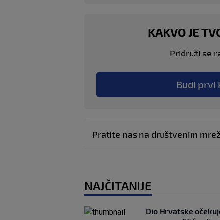
KAKVO JE TV
Pridruži se r
Budi prvi 
Pratite nas na društvenim mr
NAJČITANIJE
Dio Hrvatske očeku