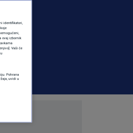
identifikatori,
 koje
 onemogućeni,
a ovaj izbornik
ostavkama
njivo]. Vaši će
ku
ciju. Pohrana
žaja, uvidi u