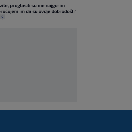
zite, proglasili su me najgorim
danas za Hajduk:
ručujem im da su ovdje dobrodošli"
‘Nemojte me vrijeđati!’
SK
prije 3 h
|
0
Perkovićev Noah na
dramatičan način ostao
bez pobjede
SK
prije 2 h
|
Dalić u Emirate vodi
dvojicu velikana
hrvatskog nogometa,
evo što će oni raditi
SK
prije 6 h
|