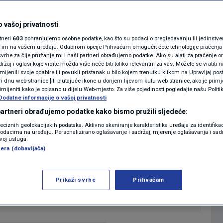
ajma bili porezno
MAGAZIN
N1 KOMENTAR
irani?
 vašoj privatnosti
rtneri
603
pohranjujemo osobne podatke, kao što su podaci o pregledavanju ili jedinstveni 
KOLUMNE
o im na vašem uređaju. Odabirom opcije Prihvaćam omogućit ćete tehnologije praćenja
vrhe za čije pružanje mi i naši partneri obrađujemo podatke. Ako su alati za praćenje
0
13:53
N1 STUDIO UŽIVO
komentara
|
|
žaj i oglasi koje vidite možda više neće biti toliko relevantni za vas. Možete se vratiti n
N1(DIS)INFO
zmijenili svoje odabire ili povukli pristanak u bilo kojem trenutku klikom na Upravljaj p
i dnu web-stranice [ili plutajuće ikone u donjem lijevom kutu web stranice, ako je primje
KLIMATSKE PROMJENE
rimijeniti kako je opisano u dijelu Web-mjesto. Za više pojedinosti pogledajte našu Politi
Više
Dodatne informacije o vašoj privatnosti
FOTO
 partneri obrađujemo podatke kako bismo pružili sljedeće:
reciznih geolokacijskih podataka. Aktivno skeniranje karakteristika uređaja za identifika
p podacima na uređaju. Personalizirano oglašavanje i sadržaj, mjerenje oglašavanja i sadr
VIDEO
st u Studiju uživo kod Anke Bilić Keserović
zvoj usluga.
era (dobavljača)
jama plina, tržištu energenata i najavu
e.
Prikaži svrhe
Prihvaćam