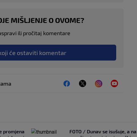
OJE MIŠLJENJE O OVOME?
aspravi ili pročitaj komentare
koji će ostaviti komentar
ežama
je promjena
FOTO / Dunav se isušuje, a na