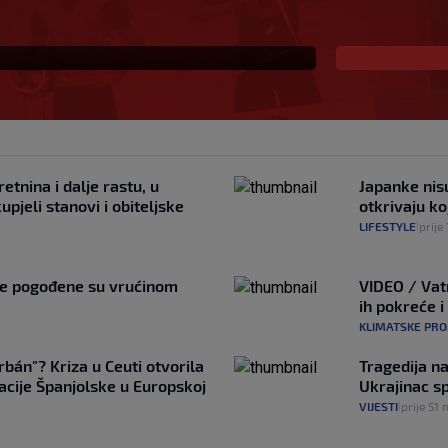
 igrati na Poljudu
retnina i dalje rastu, u
Japanke nisu
pjeli stanovi i obiteljske
otkrivaju ko
LIFESTYLE
prije
|
ne pogođene su vrućinom
VIDEO / Vat
ih pokreće i
KLIMATSKE PR
Orbán"? Kriza u Ceuti otvorila
Tragedija na
lacije Španjolske u Europskoj
Ukrajinac s
VIJESTI
prije 51 
|