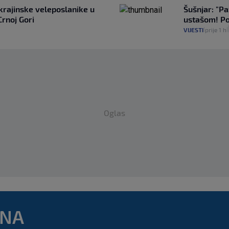
ukrajinske veleposlanike u
Šušnjar: "Pa
Crnoj Gori
ustašom! Po
VIJESTI
prije 1 h
|
|
Oglas
DNA