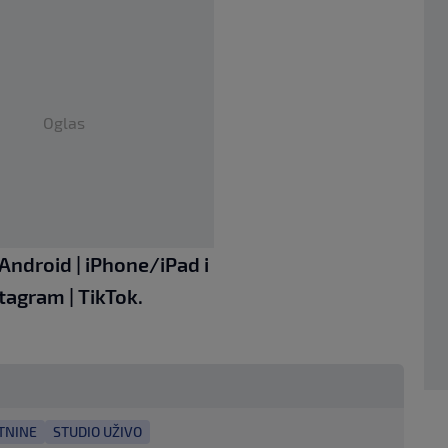
Oglas
Android
|
iPhone/iPad
i
stagram
|
TikTok
.
TNINE
STUDIO UŽIVO