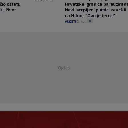
čio ostati:
Hrvatske, granica paralizirana
ti, život
Neki iscrpljeni putnici završili
na Hitnoj: "Ovo je teror!"
6
VIJESTI
2. kol.
|
|
Oglas
e da su se pravila