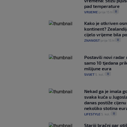
vremena: Stižu pljusk
pad temperature
0
VRIJEME
prije 15 h
|
|
Kako je otkriven os
kontinent? Zealandij
cijelo vrijeme bila 
0
ZNANOST
prije 15 h
|
|
Postavili novi radar 
samo 10 tjedana pri
milijune eura
0
SVIJET
5. kol.
|
|
Nekad ga je imala g
svaka kuća u Jugoslav
danas postiže cijenu
nekoliko stotina eur
0
LIFESTYLE
5. kol.
|
|
Stariji bračni par ot