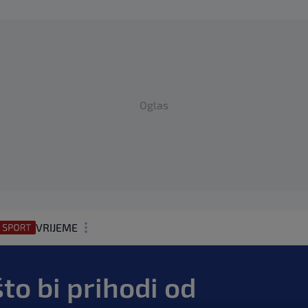
Oglas
VRIJEME
N1 TEME
to bi prihodi od
REGIJA