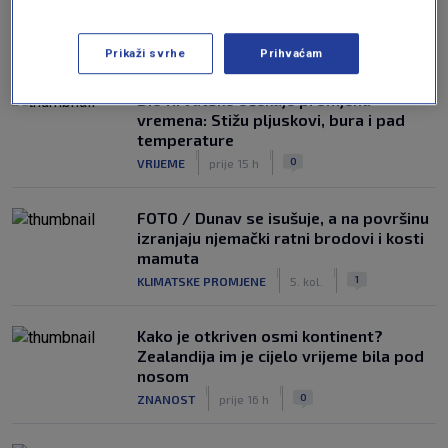
NAJČITANIJE
Prikaži svrhe
Prihvaćam
Dio Hrvatske očekuje promjena
vremena: Stižu pljuskovi, bura i pad
temperature
|
|
0
VRIJEME
prije 15 h
FOTO / Dunav se isušuje, a na površinu
izranjaju njemački ratni brodovi i kosti
mamuta
|
|
1
KLIMATSKE PROMJENE
5. kol.
Kako je otkriven osmi kontinent?
Zealandija im je cijelo vrijeme bila pod
nosom
|
|
0
ZNANOST
prije 16 h