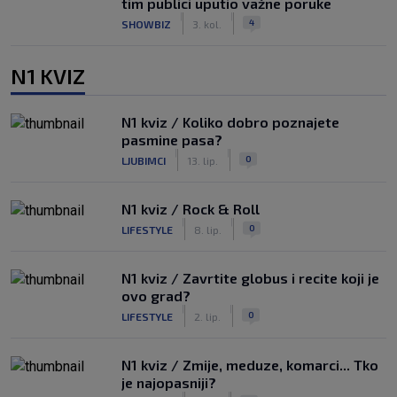
tim publici uputio važne poruke
|
|
4
SHOWBIZ
3. kol.
N1 KVIZ
N1 kviz / Koliko dobro poznajete
pasmine pasa?
|
|
0
LJUBIMCI
13. lip.
N1 kviz / Rock & Roll
|
|
0
LIFESTYLE
8. lip.
N1 kviz / Zavrtite globus i recite koji je
ovo grad?
|
|
0
LIFESTYLE
2. lip.
N1 kviz / Zmije, meduze, komarci... Tko
je najopasniji?
|
|