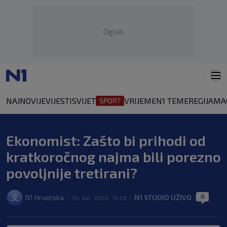
Oglas
NAJNOVIJE
VIJESTI
SVIJET
VRIJEME
N1 TEME
REGIJA
MA
Ekonomist: Zašto bi prihodi od
kratkoročnog najma bili porezno
povoljnije tretirani?
0
N1 Hrvatska
N1 STUDIO UŽIVO
30. kol. 2024. 13:53
|
|
|