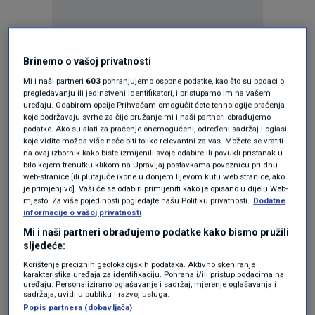
Oglas
Brinemo o vašoj privatnosti
Mi i naši partneri
603
pohranjujemo osobne podatke, kao što su podaci o
pregledavanju ili jedinstveni identifikatori, i pristupamo im na vašem
uređaju. Odabirom opcije Prihvaćam omogućit ćete tehnologije praćenja
koje podržavaju svrhe za čije pružanje mi i naši partneri obrađujemo
podatke. Ako su alati za praćenje onemogućeni, određeni sadržaj i oglasi
koje vidite možda više neće biti toliko relevantni za vas. Možete se vratiti
na ovaj izbornik kako biste izmijenili svoje odabire ili povukli pristanak u
bilo kojem trenutku klikom na Upravljaj postavkama poveznicu pri dnu
web-stranice [ili plutajuće ikone u donjem lijevom kutu web stranice, ako
je primjenjivo]. Vaši će se odabiri primijeniti kako je opisano u dijelu Web-
mjesto. Za više pojedinosti pogledajte našu Politiku privatnosti.
Dodatne
informacije o vašoj privatnosti
Mi i naši partneri obrađujemo podatke kako bismo pružili
Oglas
sljedeće:
Korištenje preciznih geolokacijskih podataka. Aktivno skeniranje
karakteristika uređaja za identifikaciju. Pohrana i/ili pristup podacima na
uređaju. Personalizirano oglašavanje i sadržaj, mjerenje oglašavanja i
sadržaja, uvidi u publiku i razvoj usluga.
Popis partnera (dobavljača)