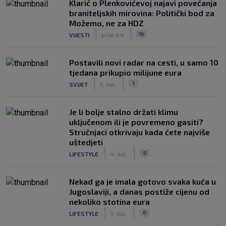
Klarić o Plenkovićevoj najavi povećanja
braniteljskih mirovina: Politički bod za
Možemo, ne za HDZ
|
|
16
VIJESTI
prije 9 h
Postavili novi radar na cesti, u samo 10
tjedana prikupio milijune eura
|
|
1
SVIJET
5. kol.
Je li bolje stalno držati klimu
uključenom ili je povremeno gasiti?
Stručnjaci otkrivaju kada ćete najviše
uštedjeti
|
|
0
LIFESTYLE
4. kol.
Nekad ga je imala gotovo svaka kuća u
Jugoslaviji, a danas postiže cijenu od
nekoliko stotina eura
|
|
0
LIFESTYLE
5. kol.