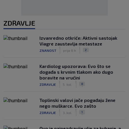
ZDRAVLJE
Izvanredno otkriće: Aktivni sastojak
Viagre zaustavlja metastaze
|
|
2
ZNANOST
prije 6 h
Kardiolog upozorava: Evo što se
događa s krvnim tlakom ako dugo
boravite na vrućini
|
|
0
ZDRAVLJE
5. kol.
Toplinski valovi jače pogađaju žene
nego muškarce. Evo zašto
|
|
1
ZDRAVLJE
3. kol.
Ovo je najnezdravije ulje za kuhanje, a