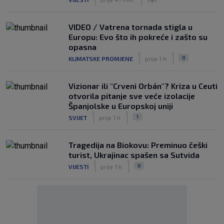
VIDEO / Vatrena tornada stigla u
Europu: Evo što ih pokreće i zašto su
opasna
|
|
0
KLIMATSKE PROMJENE
prije 1 h
Vizionar ili "Crveni Orbán"? Kriza u Ceuti
otvorila pitanje sve veće izolacije
Španjolske u Europskoj uniji
|
|
1
SVIJET
prije 1 h
Tragedija na Biokovu: Preminuo češki
turist, Ukrajinac spašen sa Sutvida
|
|
0
VIJESTI
prije 1 h