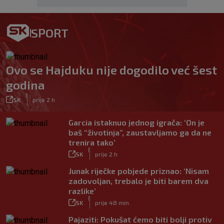
SPORT
Ovo se Hajduku nije dogodilo već šest
godina
|
SK
prije 2 h
Garcia istaknuo jednog igrača: ‘On je
baš “životinja”, zaustavljamo ga da ne
trenira tako’
|
SK
prije 2 h
Junak riječke pobjede priznao: ‘Nisam
zadovoljan, trebalo je biti barem dva
razlike’
|
SK
prije 48 min.
Pajaziti: Pokušat ćemo biti bolji protiv