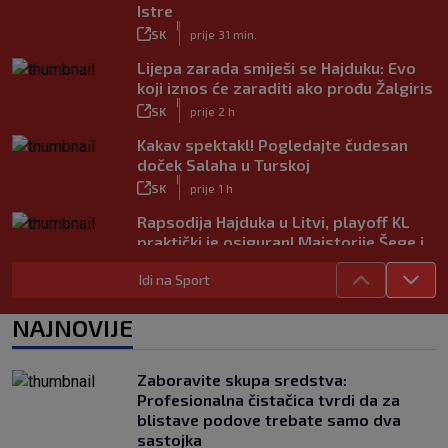
Istre
|
SK
prije 31 min.
Lijepa zarada smiješi se Hajduku: Evo
koji iznos će zaraditi ako prođu Žalgiris
|
SK
prije 2 h
Kakav spektakl! Pogledajte čudesan
doček Salaha u Turskoj
|
SK
prije 1 h
Rapsodija Hajduka u Litvi, playoff KL
praktički je osiguran! Majstorije Šege i
Pajazitija
Idi na Sport
|
SK
prije 6 h
Neočekivani problemi za Dinamo:
NAJNOVIJE
Mišićeva zamjena zapela u Beogradu
|
SK
prije 1 h
Zaboravite skupa sredstva:
Rijeka u Finsku nosi minimalnu
Profesionalna čistačica tvrdi da za
prednost, bivši vratar Dinama spriječio
blistave podove trebate samo dva
veću razliku
sastojka