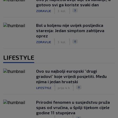
gotovo svi ga koriste svaki dan
|
|
3
ZDRAVLJE
3. kol.
Bol u koljenu nije uvijek posljedica
starenja: Jedan simptom zahtijeva
oprez
|
|
0
ZDRAVLJE
3. kol.
LIFESTYLE
Ovo su najbolji europski "drugi
gradovi" koje vrijedi posjetiti. Među
njima i jedan hrvatski
|
|
0
LIFESTYLE
prije 4 h
Prirodni fenomen u susjedstvu pruža
spas od vrućina, u špilji tijekom cijele
godine 11 stupnjeva
|
|