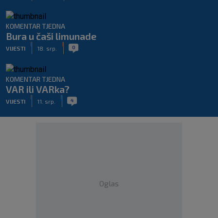
KOMENTAR TJEDNA
Bura u čaši limunade
|
|
0
VIJESTI
18. srp.
KOMENTAR TJEDNA
VAR ili VARka?
|
|
4
VIJESTI
11. srp.
Oglas