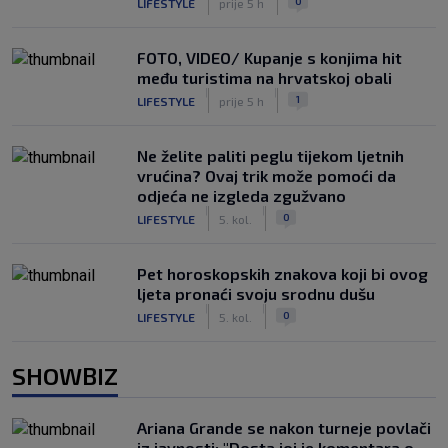
0
LIFESTYLE
prije 5 h
FOTO, VIDEO/ Kupanje s konjima hit
među turistima na hrvatskoj obali
|
|
1
LIFESTYLE
prije 5 h
Ne želite paliti peglu tijekom ljetnih
vrućina? Ovaj trik može pomoći da
odjeća ne izgleda zgužvano
|
|
0
LIFESTYLE
5. kol.
Pet horoskopskih znakova koji bi ovog
ljeta pronaći svoju srodnu dušu
|
|
0
LIFESTYLE
5. kol.
SHOWBIZ
Ariana Grande se nakon turneje povlači
iz javnosti: "Dosta joj je komentara o