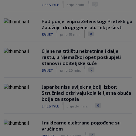
|
|
|
SK
prije 2 h
0
LIFESTYLE
prije 7 min.
Pad povjerenja u Zelenskog: Pretekli ga
Zalužnji i drugi generali. Tek je šesti
|
|
0
SVIJET
prije 15 min.
Cijene na tržištu nekretnina i dalje
rastu, u Njemačkoj opet poskupjeli
stanovi i obiteljske kuće
|
|
0
SVIJET
prije 26 min.
Japanke nisu uvijek najbolji izbor:
Stručnjaci otkrivaju koja je ljetna obuća
bolja za stopala
|
|
0
LIFESTYLE
prije 34 min.
I nuklearne elektrane pogođene su
vrućinom
|
|
0
VIJESTI
prije 47 min.