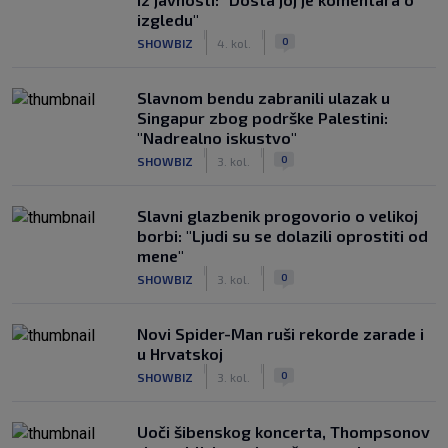
izgledu"
|
|
0
SHOWBIZ
4. kol.
Slavnom bendu zabranili ulazak u
Singapur zbog podrške Palestini:
"Nadrealno iskustvo"
|
|
0
SHOWBIZ
3. kol.
Slavni glazbenik progovorio o velikoj
borbi: "Ljudi su se dolazili oprostiti od
mene"
|
|
0
SHOWBIZ
3. kol.
Novi Spider-Man ruši rekorde zarade i
u Hrvatskoj
|
|
0
SHOWBIZ
3. kol.
Uoči šibenskog koncerta, Thompsonov