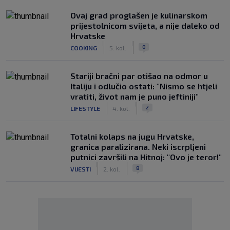
Ovaj grad proglašen je kulinarskom
prijestolnicom svijeta, a nije daleko od
Hrvatske
|
|
0
COOKING
5. kol.
Stariji bračni par otišao na odmor u
Italiju i odlučio ostati: "Nismo se htjeli
vratiti, život nam je puno jeftiniji"
|
|
2
LIFESTYLE
4. kol.
Totalni kolaps na jugu Hrvatske,
granica paralizirana. Neki iscrpljeni
putnici završili na Hitnoj: "Ovo je teror!"
|
|
8
VIJESTI
2. kol.