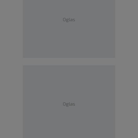
Oglas
Oglas