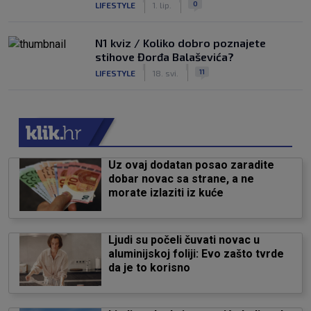
0
LIFESTYLE
1. lip.
N1 kviz / Koliko dobro poznajete
stihove Đorđa Balaševića?
|
|
11
LIFESTYLE
18. svi.
Uz ovaj dodatan posao zaradite
dobar novac sa strane, a ne
morate izlaziti iz kuće
Ljudi su počeli čuvati novac u
aluminijskoj foliji: Evo zašto tvrde
da je to korisno