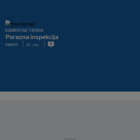
KOMENTAR TJEDNA
Porazna inspekcija
|
|
11
VIJESTI
25. srp.
Oglas