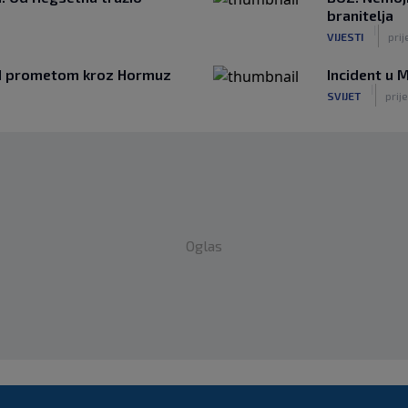
branitelja
|
VIJESTI
prij
nad prometom kroz Hormuz
Incident u 
|
SVIJET
prije
Oglas