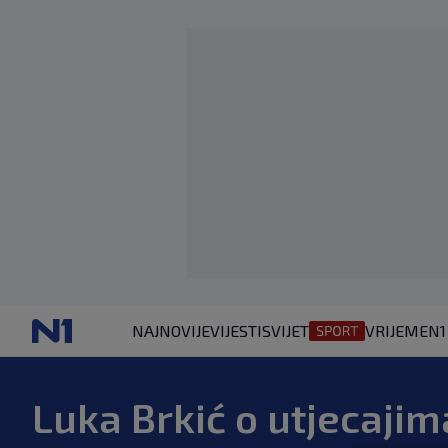
NAJNOVIJE
VIJESTI
SVIJET
VRIJEME
N1
Luka Brkić o utjecajim