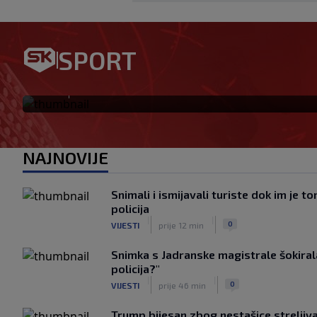
Jagušić u misiji ulaska među
SPORT
postigao pogodak za Panathi
|
SK
prije 1 h
NAJNOVIJE
Snimali i ismijavali turiste dok im je t
policija
|
|
0
VIJESTI
prije 12 min
Snimka s Jadranske magistrale šokiral
policija?"
|
|
0
VIJESTI
prije 46 min
Trump bijesan zbog nestašice streljiv