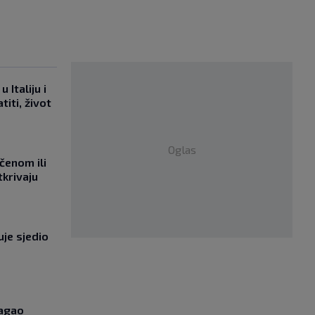
 Italiju i
titi, život
Oglas
učenom ili
tkrivaju
uje sjedio
lagao