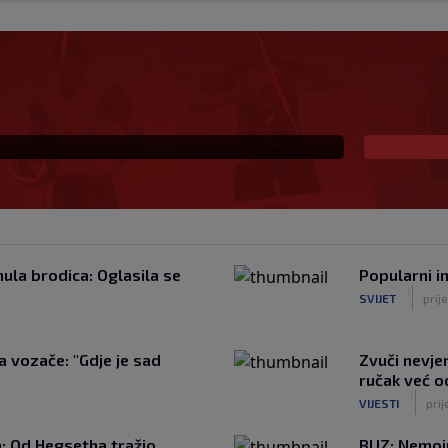
 Vatrene, opet je
naikos!
onula brodica: Oglasila se
Popularni i
|
SVIJET
prij
a vozače: "Gdje je sad
Zvuči nevjer
ručak već o
|
VIJESTI
pri
a: Od Hegsetha tražio
BUZ: Nemojm