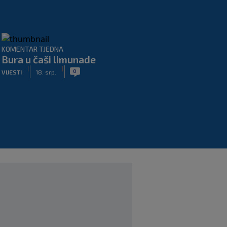
KOMENTAR TJEDNA
Bura u čaši limunade
|
|
0
VIJESTI
18. srp.