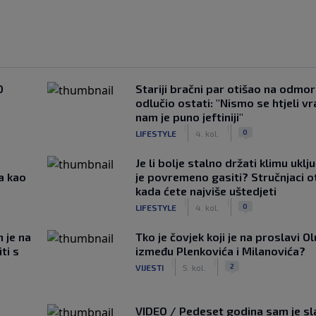
0
Stariji bračni par otišao na odmor u
odlučio ostati: "Nismo se htjeli vra
nam je puno jeftiniji"
|
|
0
LIFESTYLE
4. kol.
Je li bolje stalno držati klimu uklj
a kao
je povremeno gasiti? Stručnjaci o
kada ćete najviše uštedjeti
|
|
0
LIFESTYLE
4. kol.
m je na
Tko je čovjek koji je na proslavi Ol
ti s
između Plenkovića i Milanovića?
|
|
2
VIJESTI
5. kol.
u
VIDEO / Pedeset godina sam je s