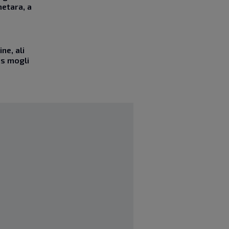
etara, a
ne, ali
as mogli