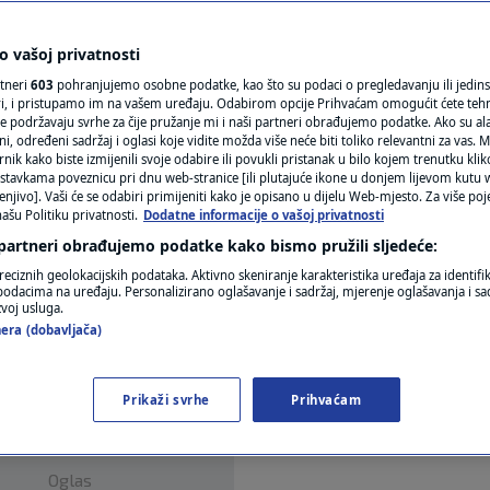
N1(DIS)INFO
KLIMATSKE PROMJENE
 vašoj privatnosti
0
ŽIVO
komentara
|
rtneri
603
pohranjujemo osobne podatke, kao što su podaci o pregledavanju ili jedins
FOTO
ori, i pristupamo im na vašem uređaju. Odabirom opcije Prihvaćam omogućit ćete teh
e podržavaju svrhe za čije pružanje mi i naši partneri obrađujemo podatke. Ako su ala
 određeni sadržaj i oglasi koje vidite možda više neće biti toliko relevantni za vas. Mo
VIDEO
rnik kako biste izmijenili svoje odabire ili povukli pristanak u bilo kojem trenutku kl
stavkama poveznicu pri dnu web-stranice [ili plutajuće ikone u donjem lijevom kutu w
enjivo]. Vaši će se odabiri primijeniti kako je opisano u dijelu Web-mjesto. Za više poj
ašu Politiku privatnosti.
Dodatne informacije o vašoj privatnosti
 partneri obrađujemo podatke kako bismo pružili sljedeće:
N1 Studiju uživo s Ankom Bilić Keserović komenti
reciznih geolokacijskih podataka. Aktivno skeniranje karakteristika uređaja za identifi
p podacima na uređaju. Personalizirano oglašavanje i sadržaj, mjerenje oglašavanja i sad
 bojkota trgovačkih lanaca.
Pročitaj više
zvoj usluga.
era (dobavljača)
Prikaži svrhe
Prihvaćam
Oglas