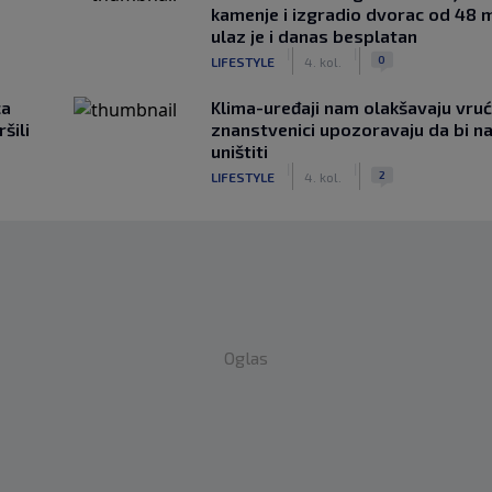
kamenje i izgradio dvorac od 48 m
ulaz je i danas besplatan
|
|
0
LIFESTYLE
4. kol.
ca
Klima-uređaji nam olakšavaju vrući
šili
znanstvenici upozoravaju da bi n
uništiti
|
|
2
LIFESTYLE
4. kol.
Oglas