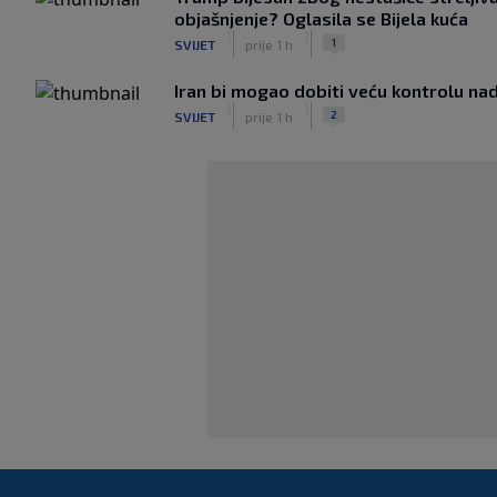
objašnjenje? Oglasila se Bijela kuća
|
|
1
SVIJET
prije 1 h
Iran bi mogao dobiti veću kontrolu 
|
|
2
SVIJET
prije 1 h