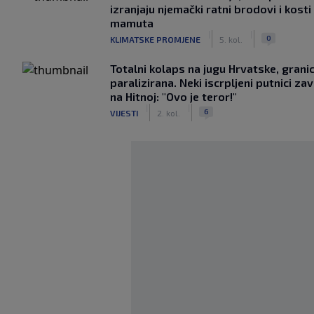
izranjaju njemački ratni brodovi i kosti
mamuta
|
|
0
KLIMATSKE PROMJENE
5. kol.
Totalni kolaps na jugu Hrvatske, grani
paralizirana. Neki iscrpljeni putnici zavr
na Hitnoj: "Ovo je teror!"
|
|
6
VIJESTI
2. kol.