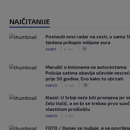
NAJČITANIJE
Postavili novi radar na cesti, u samo 1
tjedana prikupio milijune eura
|
|
0
SVIJET
5. kol.
Marušić o kolonama na autocestama:
Policija satima obavlja očevide nesreć
prije 50 godina. Evo kako to ubrzati
|
|
6
VIJESTI
4. kol.
Klasić: U Srbiji neće biti promjena jer i
čelu Vučić, a on bi se trebao prvo suoči
vlastitom prošlošću
|
VIJESTI
5. kol.
FOTO / Dunav se isušuje, a na površin