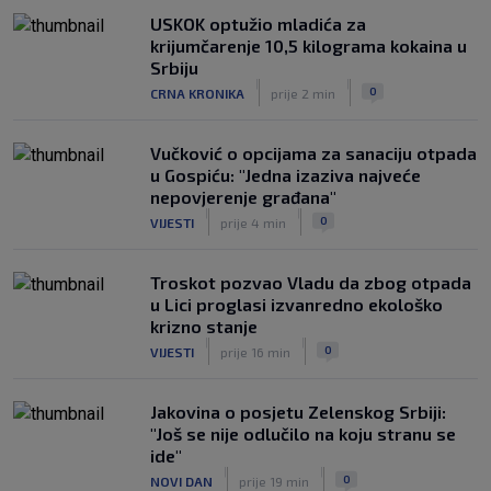
razlike’
|
USKOK optužio mladića za
SK
6. kol.
krijumčarenje 10,5 kilograma kokaina u
Pajaziti: Pokušat ćemo biti bolji protiv
Srbiju
Istre
|
|
0
CRNA KRONIKA
prije 2 min
|
SK
6. kol.
Vučković o opcijama za sanaciju otpada
u Gospiću: "Jedna izaziva najveće
nepovjerenje građana"
|
|
0
VIJESTI
prije 4 min
Troskot pozvao Vladu da zbog otpada
u Lici proglasi izvanredno ekološko
krizno stanje
|
|
0
VIJESTI
prije 16 min
Jakovina o posjetu Zelenskog Srbiji:
"Još se nije odlučilo na koju stranu se
ide"
|
|
0
NOVI DAN
prije 19 min