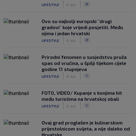
|
|
0
LIFESTYLE
6. kol.
Ovo su najbolji europski "drugi
gradovi" koje vrijedi posjetiti. Među
njima i jedan hrvatski
|
|
0
LIFESTYLE
6. kol.
Prirodni fenomen u susjedstvu pruža
spas od vrućina, u špilji tijekom cijele
godine 11 stupnjeva
|
|
1
LIFESTYLE
6. kol.
FOTO, VIDEO/ Kupanje s konjima hit
među turistima na hrvatskoj obali
|
|
1
LIFESTYLE
6. kol.
Ovaj grad proglašen je kulinarskom
prijestolnicom svijeta, a nije daleko od
Hrvatske