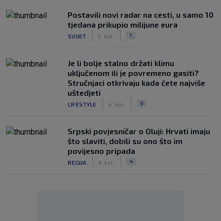
Postavili novi radar na cesti, u samo 10
tjedana prikupio milijune eura
|
|
1
SVIJET
5. kol.
Je li bolje stalno držati klimu
uključenom ili je povremeno gasiti?
Stručnjaci otkrivaju kada ćete najviše
uštedjeti
|
|
0
LIFESTYLE
4. kol.
Srpski povjesničar o Oluji: Hrvati imaju
što slaviti, dobili su ono što im
povijesno pripada
|
|
4
REGIJA
6. kol.