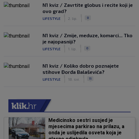
N1 kviz / Zavrtite globus i recite koji je
ovo grad?
|
|
0
LIFESTYLE
2. lip.
N1 kviz / Zmije, meduze, komarci... Tko
je najopasniji?
|
|
0
LIFESTYLE
1. lip.
N1 kviz / Koliko dobro poznajete
stihove Đorđa Balaševića?
|
|
11
LIFESTYLE
18. svi.
Medicinsko sestri susjed je
mjesecima parkirao na prilazu, a
onda je uslijedila osveta koja je
glasno odjeknula