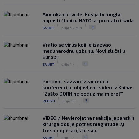
Amerikanci tvrde: Rusija bi mogla
napasti članicu NATO-a, poznato i kada
|
|
0
SVIJET
prije 52 min
Vratio se virus koji je izazvao
međunarodnu uzbunu: Novi slučaj u
Europi
|
|
0
SVIJET
prije 1 h
Pupovac sazvao izvanrednu
konferenciju, objavljen i video iz Knina:
"Zašto DORH ne poduzima mjere?"
|
|
3
VIJESTI
prije 1 h
VIDEO / Nevjerojatna reakcija japanskih
kirurga dok je potres magnitude 7,1
tresao operacijsku salu
|
|
0
SVIJET
prije 1 h