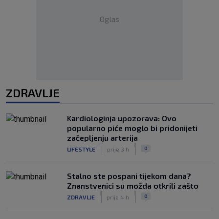
Oglas
ZDRAVLJE
Kardiologinja upozorava: Ovo
popularno piće moglo bi pridonijeti
začepljenju arterija
|
|
0
LIFESTYLE
prije 3 h
Stalno ste pospani tijekom dana?
Znanstvenici su možda otkrili zašto
|
|
0
ZDRAVLJE
prije 4 h