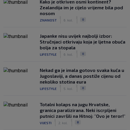
Kako je otkriven osmi kontinent?
Zealandija im je cijelo vrijeme bila pod
nosom
|
|
0
ZNANOST
6. kol.
Japanke nisu uvijek najbolji izbor:
Stručnjaci otkrivaju koja je ljetna obuća
bolja za stopala
|
|
0
LIFESTYLE
6. kol.
Nekad ga je imala gotovo svaka kuća u
Jugoslaviji, a danas postiže cijenu od
nekoliko stotina eura
|
|
0
LIFESTYLE
5. kol.
Totalni kolaps na jugu Hrvatske,
granica paralizirana. Neki iscrpljeni
putnici završili na Hitnoj: "Ovo je teror!"
|
|
8
VIJESTI
2. kol.