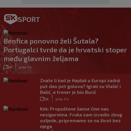
SPORT
Benfica ponovno želi Šutala?
Portugalci tvrde da je hrvatski stoper
među glavnim željama
|
SK
prije 1 h
Znate li kad je Hajduk u Europi zadnji
put dao pet golova? Igrali su Vlašić i
Balić, a trener je bio Burić
|
SK
prije 3 h
Kek: Propuštene šanse čine nas
nesigurnima. Fruka sam izvadio zbog
ozljede, pripremamo se na život bez
njega
|