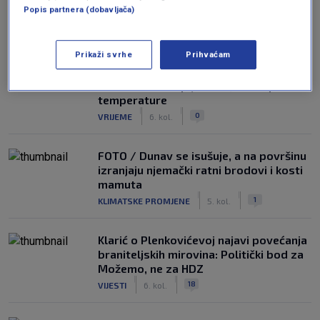
Popis partnera (dobavljača)
NAJČITANIJE
Prikaži svrhe
Prihvaćam
Dio Hrvatske očekuje promjena
vremena: Stižu pljuskovi, bura i pad
temperature
|
|
0
VRIJEME
6. kol.
FOTO / Dunav se isušuje, a na površinu
izranjaju njemački ratni brodovi i kosti
mamuta
|
|
1
KLIMATSKE PROMJENE
5. kol.
Klarić o Plenkovićevoj najavi povećanja
braniteljskih mirovina: Politički bod za
Možemo, ne za HDZ
|
|
18
VIJESTI
6. kol.