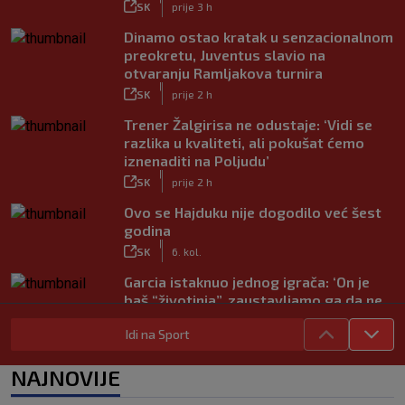
SK
prije 3 h
Dinamo ostao kratak u senzacionalnom
preokretu, Juventus slavio na
otvaranju Ramljakova turnira
|
SK
prije 2 h
Trener Žalgirisa ne odustaje: ‘Vidi se
razlika u kvaliteti, ali pokušat ćemo
iznenaditi na Poljudu’
|
SK
prije 2 h
Ovo se Hajduku nije dogodilo već šest
godina
|
SK
6. kol.
Garcia istaknuo jednog igrača: ‘On je
baš “životinja”, zaustavljamo ga da ne
trenira tako’
Idi na Sport
|
SK
6. kol.
Junak riječke pobjede priznao: ‘Nisam
NAJNOVIJE
zadovoljan, trebalo je biti barem dva