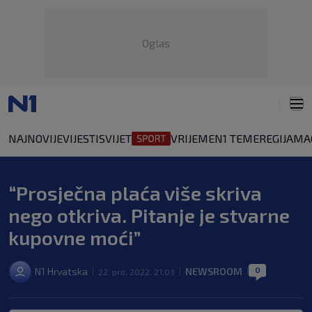
Oglas
NAJNOVIJE
VIJESTI
SVIJET
VRIJEME
N1 TEME
REGIJA
MA
“Prosječna plaća više skriva
nego otkriva. Pitanje je stvarne
kupovne moći”
0
N1 Hrvatska
NEWSROOM
22. pro. 2022. 21:03
|
|
|