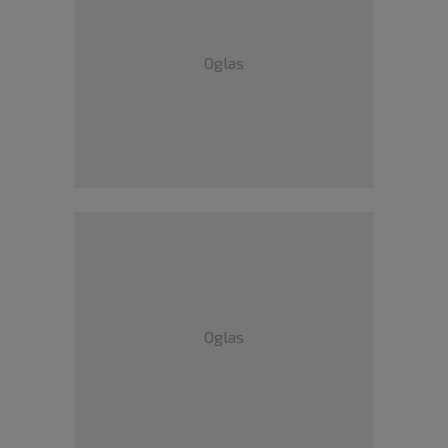
Oglas
Oglas