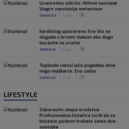
Izvanredno otkriće: Aktivni sastojak
Viagre zaustavlja metastaze
|
|
2
ZNANOST
6. kol.
Kardiolog upozorava: Evo što se
događa s krvnim tlakom ako dugo
boravite na vrućini
|
|
0
ZDRAVLJE
5. kol.
Toplinski valovi jače pogađaju žene
nego muškarce. Evo zašto
|
|
1
ZDRAVLJE
3. kol.
LIFESTYLE
Zaboravite skupa sredstva:
Profesionalna čistačica tvrdi da za
blistave podove trebate samo dva
sastojka