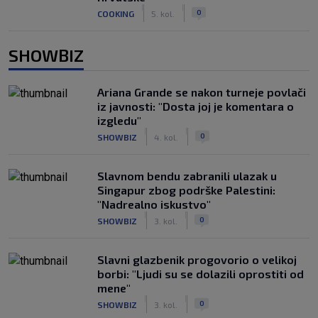
|
|
0
COOKING
5. kol.
SHOWBIZ
Ariana Grande se nakon turneje povlači
iz javnosti: "Dosta joj je komentara o
izgledu"
|
|
0
SHOWBIZ
4. kol.
Slavnom bendu zabranili ulazak u
Singapur zbog podrške Palestini:
"Nadrealno iskustvo"
|
|
0
SHOWBIZ
3. kol.
Slavni glazbenik progovorio o velikoj
borbi: "Ljudi su se dolazili oprostiti od
mene"
|
|
0
SHOWBIZ
3. kol.