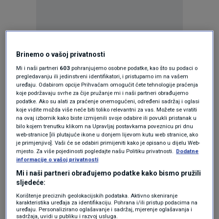
Oglas
Brinemo o vašoj privatnosti
Mi i naši partneri
603
pohranjujemo osobne podatke, kao što su podaci o
pregledavanju ili jedinstveni identifikatori, i pristupamo im na vašem
uređaju. Odabirom opcije Prihvaćam omogućit ćete tehnologije praćenja
koje podržavaju svrhe za čije pružanje mi i naši partneri obrađujemo
podatke. Ako su alati za praćenje onemogućeni, određeni sadržaj i oglasi
koje vidite možda više neće biti toliko relevantni za vas. Možete se vratiti
na ovaj izbornik kako biste izmijenili svoje odabire ili povukli pristanak u
bilo kojem trenutku klikom na Upravljaj postavkama poveznicu pri dnu
web-stranice [ili plutajuće ikone u donjem lijevom kutu web stranice, ako
je primjenjivo]. Vaši će se odabiri primijeniti kako je opisano u dijelu Web-
mjesto. Za više pojedinosti pogledajte našu Politiku privatnosti.
Dodatne
informacije o vašoj privatnosti
Oglas
Mi i naši partneri obrađujemo podatke kako bismo pružili
sljedeće:
Korištenje preciznih geolokacijskih podataka. Aktivno skeniranje
karakteristika uređaja za identifikaciju. Pohrana i/ili pristup podacima na
uređaju. Personalizirano oglašavanje i sadržaj, mjerenje oglašavanja i
sadržaja, uvidi u publiku i razvoj usluga.