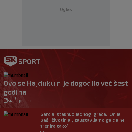
Oglas
SPORT
Ovo se Hajduku nije dogodilo već šest
godina
|
SK
prije 2 h
Garcia istaknuo jednog igrača: ‘On je
baš “životinja”, zaustavljamo ga da ne
trenira tako’
|