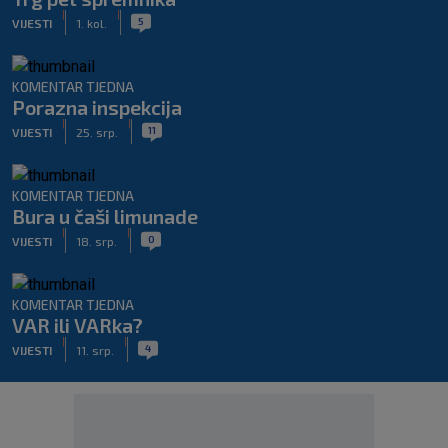
|
|
5
VIJESTI
1. kol.
KOMENTAR TJEDNA
Porazna inspekcija
|
|
11
VIJESTI
25. srp.
KOMENTAR TJEDNA
Bura u čaši limunade
|
|
0
VIJESTI
18. srp.
KOMENTAR TJEDNA
VAR ili VARka?
|
|
4
VIJESTI
11. srp.