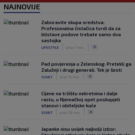
Neočekivani problemi za Dinamo:
NAJNOVIJE
Mišićeva zamjena zapela u Beogradu
|
SK
prije 1 h
Zaboravite skupa sredstva:
Rijeka u Finsku nosi minimalnu
Profesionalna čistačica tvrdi da za
prednost, bivši vratar Dinama spriječio
blistave podove trebate samo dva
veću razliku
sastojka
|
|
|
SK
prije 2 h
0
LIFESTYLE
prije 7 min.
Pad povjerenja u Zelenskog: Pretekli ga
Zalužnji i drugi generali. Tek je šesti
|
|
0
SVIJET
prije 15 min.
Cijene na tržištu nekretnina i dalje
rastu, u Njemačkoj opet poskupjeli
stanovi i obiteljske kuće
|
|
0
SVIJET
prije 26 min.
Japanke nisu uvijek najbolji izbor:
Stručnjaci otkrivaju koja je ljetna obuća