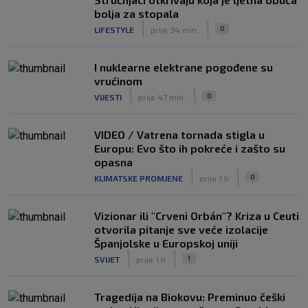
bolja za stopala
|
|
0
LIFESTYLE
prije 34 min.
I nuklearne elektrane pogođene su
vrućinom
|
|
0
VIJESTI
prije 47 min.
VIDEO / Vatrena tornada stigla u
Europu: Evo što ih pokreće i zašto su
opasna
|
|
0
KLIMATSKE PROMJENE
prije 1 h
Vizionar ili "Crveni Orbán"? Kriza u Ceuti
otvorila pitanje sve veće izolacije
Španjolske u Europskoj uniji
|
|
1
SVIJET
prije 1 h
Tragedija na Biokovu: Preminuo češki