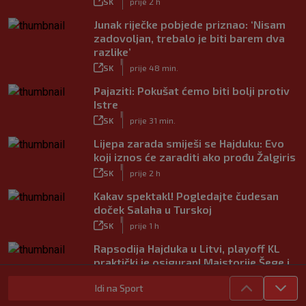
SK
prije 2 h
Junak riječke pobjede priznao: ‘Nisam
zadovoljan, trebalo je biti barem dva
razlike’
|
SK
prije 48 min.
Pajaziti: Pokušat ćemo biti bolji protiv
Istre
|
SK
prije 31 min.
Lijepa zarada smiješi se Hajduku: Evo
koji iznos će zaraditi ako prođu Žalgiris
|
SK
prije 2 h
Kakav spektakl! Pogledajte čudesan
doček Salaha u Turskoj
|
SK
prije 1 h
Rapsodija Hajduka u Litvi, playoff KL
praktički je osiguran! Majstorije Šege i
Pajazitija
Idi na Sport
|
SK
prije 6 h