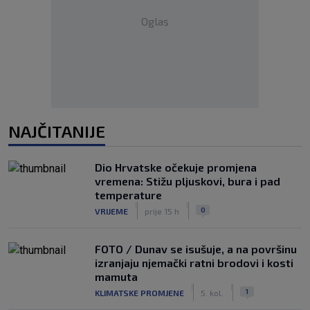
Oglas
NAJČITANIJE
Dio Hrvatske očekuje promjena
vremena: Stižu pljuskovi, bura i pad
temperature
|
|
0
VRIJEME
prije 15 h
FOTO / Dunav se isušuje, a na površinu
izranjaju njemački ratni brodovi i kosti
mamuta
|
|
1
KLIMATSKE PROMJENE
5. kol.