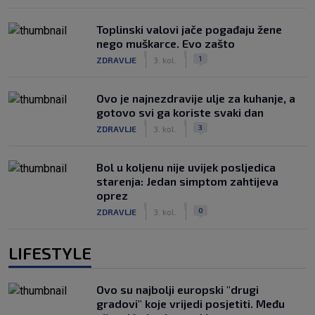
Toplinski valovi jače pogađaju žene
nego muškarce. Evo zašto
|
|
1
ZDRAVLJE
3. kol.
Ovo je najnezdravije ulje za kuhanje, a
gotovo svi ga koriste svaki dan
|
|
3
ZDRAVLJE
3. kol.
Bol u koljenu nije uvijek posljedica
starenja: Jedan simptom zahtijeva
oprez
|
|
0
ZDRAVLJE
3. kol.
LIFESTYLE
Ovo su najbolji europski "drugi
gradovi" koje vrijedi posjetiti. Među