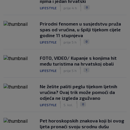
njima i jedan hrvatski
|
|
0
LIFESTYLE
prije 4 h
Prirodni fenomen u susjedstvu pruža
spas od vrućina, u špilji tijekom cijele
godine 11 stupnjeva
|
|
0
LIFESTYLE
prije 5 h
FOTO, VIDEO/ Kupanje s konjima hit
među turistima na hrvatskoj obali
|
|
1
LIFESTYLE
prije 5 h
Ne želite paliti peglu tijekom ljetnih
vrućina? Ovaj trik može pomoći da
odjeća ne izgleda zgužvano
|
|
0
LIFESTYLE
5. kol.
Pet horoskopskih znakova koji bi ovog
ljeta pronaći svoju srodnu dušu