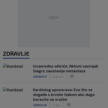
Oglas
ZDRAVLJE
Izvanredno otkriće: Aktivni sastojak
Viagre zaustavlja metastaze
|
|
2
ZNANOST
prije 6 h
Kardiolog upozorava: Evo što se
događa s krvnim tlakom ako dugo
boravite na vrućini
|
|
0
ZDRAVLJE
5. kol.