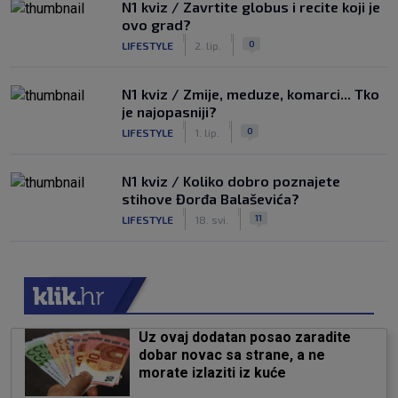
N1 kviz / Zavrtite globus i recite koji je
ovo grad?
|
|
0
LIFESTYLE
2. lip.
N1 kviz / Zmije, meduze, komarci... Tko
je najopasniji?
|
|
0
LIFESTYLE
1. lip.
N1 kviz / Koliko dobro poznajete
stihove Đorđa Balaševića?
|
|
11
LIFESTYLE
18. svi.
Uz ovaj dodatan posao zaradite
dobar novac sa strane, a ne
morate izlaziti iz kuće