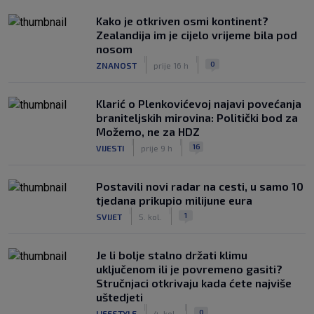
Kako je otkriven osmi kontinent?
Zealandija im je cijelo vrijeme bila pod
nosom
|
|
0
ZNANOST
prije 16 h
Klarić o Plenkovićevoj najavi povećanja
braniteljskih mirovina: Politički bod za
Možemo, ne za HDZ
|
|
16
VIJESTI
prije 9 h
Postavili novi radar na cesti, u samo 10
tjedana prikupio milijune eura
|
|
1
SVIJET
5. kol.
Je li bolje stalno držati klimu
uključenom ili je povremeno gasiti?
Stručnjaci otkrivaju kada ćete najviše
uštedjeti
|
|
0
LIFESTYLE
4. kol.