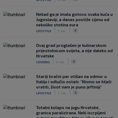
Nekad ga je imala gotovo svaka kuća u
Jugoslaviji, a danas postiže cijenu od
nekoliko stotina eura
|
|
0
LIFESTYLE
5. kol.
Ovaj grad proglašen je kulinarskom
prijestolnicom svijeta, a nije daleko od
Hrvatske
|
|
0
COOKING
5. kol.
Stariji bračni par otišao na odmor u
Italiju i odlučio ostati: "Nismo se htjeli
vratiti, život nam je puno jeftiniji"
|
|
2
LIFESTYLE
4. kol.
Totalni kolaps na jugu Hrvatske,
granica paralizirana. Neki iscrpljeni
putnici završili na Hitnoj: "Ovo je teror!"