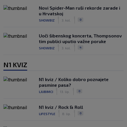
Novi Spider-Man ruši rekorde zarade i
u Hrvatskoj
|
|
0
SHOWBIZ
3. kol.
Uoči šibenskog koncerta, Thompsonov
tim publici uputio važne poruke
|
|
4
SHOWBIZ
3. kol.
N1 KVIZ
N1 kviz / Koliko dobro poznajete
pasmine pasa?
|
|
0
LJUBIMCI
13. lip.
N1 kviz / Rock & Roll
|
|
0
LIFESTYLE
8. lip.