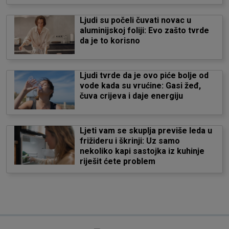
Ljudi su počeli čuvati novac u
aluminijskoj foliji: Evo zašto tvrde
da je to korisno
Ljudi tvrde da je ovo piće bolje od
vode kada su vrućine: Gasi žeđ,
čuva crijeva i daje energiju
Ljeti vam se skuplja previše leda u
frižideru i škrinji: Uz samo
nekoliko kapi sastojka iz kuhinje
riješit ćete problem