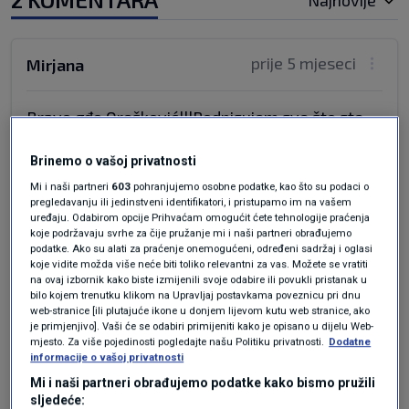
Najnovije
prije 5 mjeseci
Mirjana
Bravo gđo Orešković!!!Podpisujem sve što ste
rekli i za šro se zalažete.Željela bih da imate
veću podršku i da Vaš glas bude više cijenjen u
Brinemo o vašoj privatnosti
oporbi koja je slaba i bezidejna a mi nepovratno
Mi i naši partneri
603
pohranjujemo osobne podatke, kao što su podaci o
klizimo u jednoumlje i trampizaciju,odnosno
pregledavanju ili jedinstveni identifikatori, i pristupamo im na vašem
uređaju. Odabirom opcije Prihvaćam omogućit ćete tehnologije praćenja
plenkoviđaciju i njegov 4. 4. mandat!
koje podržavaju svrhe za čije pružanje mi i naši partneri obrađujemo
podatke. Ako su alati za praćenje onemogućeni, određeni sadržaj i oglasi
Odgovor
koje vidite možda više neće biti toliko relevantni za vas. Možete se vratiti
na ovaj izbornik kako biste izmijenili svoje odabire ili povukli pristanak u
bilo kojem trenutku klikom na Upravljaj postavkama poveznicu pri dnu
prije 5 mjeseci
Zvone
web-stranice [ili plutajuće ikone u donjem lijevom kutu web stranice, ako
je primjenjivo]. Vaši će se odabiri primijeniti kako je opisano u dijelu Web-
mjesto. Za više pojedinosti pogledajte našu Politiku privatnosti.
Dodatne
informacije o vašoj privatnosti
Ako su joj pobornici pismeni kao vi
gospođo, teško da ćete ikuda dalje od
Mi i naši partneri obrađujemo podatke kako bismo pružili
sljedeće:
četvrtog razreda osnovne škole na kojoj