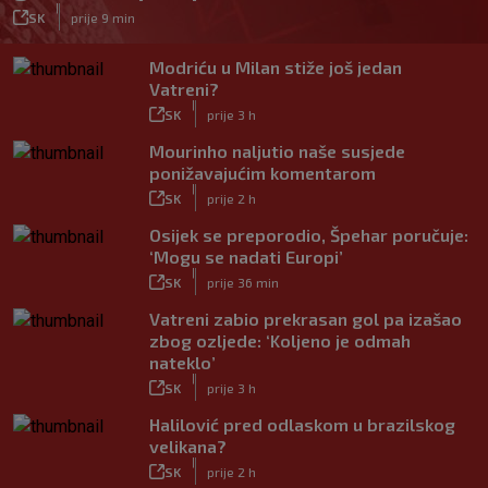
|
SK
prije 9 min
Modriću u Milan stiže još jedan
Vatreni?
|
SK
prije 3 h
Mourinho naljutio naše susjede
ponižavajućim komentarom
|
SK
prije 2 h
Osijek se preporodio, Špehar poručuje:
‘Mogu se nadati Europi’
|
SK
prije 36 min
Vatreni zabio prekrasan gol pa izašao
zbog ozljede: ‘Koljeno je odmah
nateklo’
|
SK
prije 3 h
Halilović pred odlaskom u brazilskog
velikana?
|
SK
prije 2 h