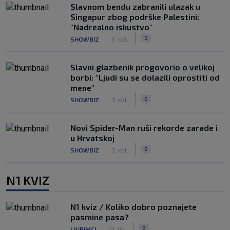
Slavnom bendu zabranili ulazak u
Singapur zbog podrške Palestini:
"Nadrealno iskustvo"
|
|
0
SHOWBIZ
3. kol.
Slavni glazbenik progovorio o velikoj
borbi: "Ljudi su se dolazili oprostiti od
mene"
|
|
0
SHOWBIZ
3. kol.
Novi Spider-Man ruši rekorde zarade i
u Hrvatskoj
|
|
0
SHOWBIZ
3. kol.
N1 KVIZ
N1 kviz / Koliko dobro poznajete
pasmine pasa?
|
|
0
LJUBIMCI
13. lip.