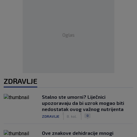
Oglas
ZDRAVLJE
Stalno ste umorni? Liječnici
upozoravaju da bi uzrok mogao biti
nedostatak ovog važnog nutrijenta
|
|
0
ZDRAVLJE
8. kol.
Ove znakove dehidracije mnogi