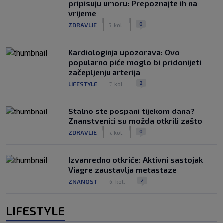
pripisuju umoru: Prepoznajte ih na
vrijeme
|
|
0
ZDRAVLJE
7. kol.
Kardiologinja upozorava: Ovo
popularno piće moglo bi pridonijeti
začepljenju arterija
|
|
2
LIFESTYLE
7. kol.
Stalno ste pospani tijekom dana?
Znanstvenici su možda otkrili zašto
|
|
0
ZDRAVLJE
7. kol.
Izvanredno otkriće: Aktivni sastojak
Viagre zaustavlja metastaze
|
|
2
ZNANOST
6. kol.
LIFESTYLE