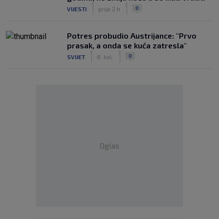
|
|
0
VIJESTI
prije 2 h
Potres probudio Austrijance: "Prvo
prasak, a onda se kuća zatresla"
|
|
0
SVIJET
8. kol.
Oglas