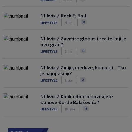
N1 kviz / Rock & Roll
|
|
0
LIFESTYLE
8. lip.
N1 kviz / Zavrtite globus i recite koji je
ovo grad?
|
|
0
LIFESTYLE
2. lip.
N1 kviz / Zmije, meduze, komarci... Tko
je najopasniji?
|
|
0
LIFESTYLE
1. lip.
N1 kviz / Koliko dobro poznajete
stihove Đorđa Balaševića?
|
|
11
LIFESTYLE
18. svi.