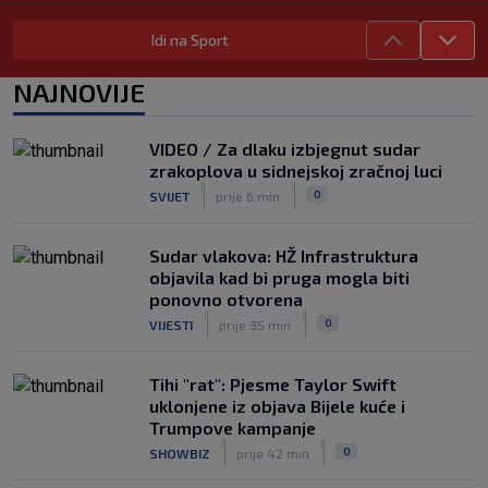
Carević nakon drugog poraza: ‘Ne
Idi na Sport
mogu biti ljutit, ovo nam mora biti
putokaz’
|
NAJNOVIJE
SK
prije 3 h
Jelavić: Igrom nismo pretjerano
zadovoljni, tražimo stopera
VIDEO / Za dlaku izbjegnut sudar
|
zrakoplova u sidnejskoj zračnoj luci
SK
prije 3 h
|
|
0
SVIJET
prije 6 min
Zekić sasuo kritike nakon remija: ‘O
problemima možemo pričati tri dana’
|
Sudar vlakova: HŽ Infrastruktura
SK
prije 1 h
objavila kad bi pruga mogla biti
ponovno otvorena
|
|
0
VIJESTI
prije 35 min
Tihi "rat": Pjesme Taylor Swift
uklonjene iz objava Bijele kuće i
Trumpove kampanje
|
|
0
SHOWBIZ
prije 42 min