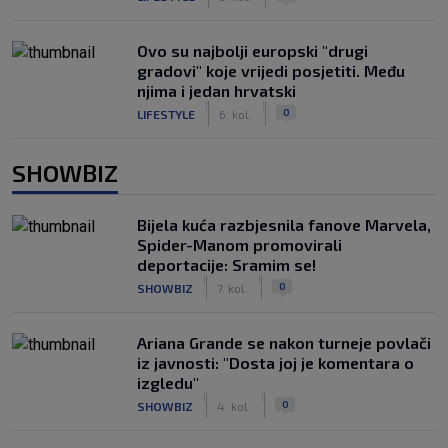
Ovo su najbolji europski "drugi
gradovi" koje vrijedi posjetiti. Među
njima i jedan hrvatski
|
|
0
LIFESTYLE
6. kol.
SHOWBIZ
Bijela kuća razbjesnila fanove Marvela,
Spider-Manom promovirali
deportacije: Sramim se!
|
|
0
SHOWBIZ
7. kol.
Ariana Grande se nakon turneje povlači
iz javnosti: "Dosta joj je komentara o
izgledu"
|
|
0
SHOWBIZ
4. kol.