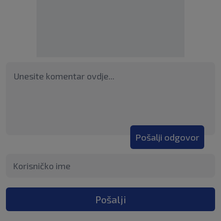
Pošalji odgovor
Pošalji