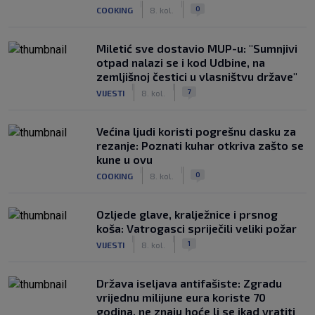
|
|
0
COOKING
8. kol.
Miletić sve dostavio MUP-u: "Sumnjivi
otpad nalazi se i kod Udbine, na
zemljišnoj čestici u vlasništvu države"
|
|
7
VIJESTI
8. kol.
Većina ljudi koristi pogrešnu dasku za
rezanje: Poznati kuhar otkriva zašto se
kune u ovu
|
|
0
COOKING
8. kol.
Ozljede glave, kralježnice i prsnog
koša: Vatrogasci spriječili veliki požar
|
|
1
VIJESTI
8. kol.
Država iseljava antifašiste: Zgradu
vrijednu milijune eura koriste 70
godina, ne znaju hoće li se ikad vratiti