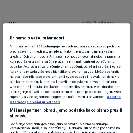
prije 2 mjeseci
ffff
Brinemo o vašoj privatnosti
Je li to rast cijena zbog rasta cijena friziranja⁉️
Mi i naši partneri
603
pohranjujemo osobne podatke, kao što su podaci o
Odgovor
pregledavanju ili jedinstveni identifikatori, i pristupamo im na vašem
uređaju. Odabirom opcije Prihvaćam omogućit ćete tehnologije praćenja
koje podržavaju svrhe za čije pružanje mi i naši partneri obrađujemo
podatke. Ako su alati za praćenje onemogućeni, određeni sadržaj i oglasi
koje vidite možda više neće biti toliko relevantni za vas. Možete se vratiti
na ovaj izbornik kako biste izmijenili svoje odabire ili povukli pristanak u
bilo kojem trenutku klikom na Upravljaj postavkama poveznicu pri dnu
web-stranice [ili plutajuće ikone u donjem lijevom kutu web stranice, ako
je primjenjivo]. Vaši će se odabiri primijeniti kako je opisano u dijelu Web-
mjesto. Za više pojedinosti pogledajte našu Politiku privatnosti.
Dodatne
informacije o vašoj privatnosti
Oglas
Mi i naši partneri obrađujemo podatke kako bismo pružili
sljedeće:
Korištenje preciznih geolokacijskih podataka. Aktivno skeniranje
karakteristika uređaja za identifikaciju. Pohrana i/ili pristup podacima na
uređaju. Personalizirano oglašavanje i sadržaj, mjerenje oglašavanja i