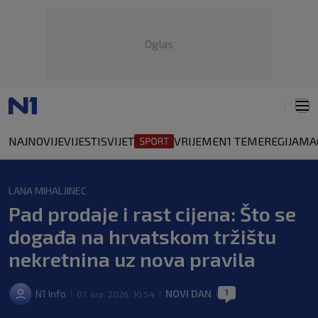
Oglas
NAJNOVIJE
VIJESTI
SVIJET
VRIJEME
N1 TEME
REGIJA
MA
LANA MIHALJINEC
Pad prodaje i rast cijena: Što se
događa na hrvatskom tržištu
nekretnina uz nova pravila
1
N1 Info
NOVI DAN
07. srp. 2026. 10:54
|
|
|