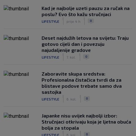
Kad je najbolje uzeti pauzu za ručak na
poslu? Evo što kažu stručnjaci
|
|
0
LIFESTYLE
prije 4 h
Deset najdužih letova na svijetu: Traju
gotovo cijeli dan i povezuju
najudaljenije gradove
|
|
0
LIFESTYLE
7. kol.
Zaboravite skupa sredstva:
Profesionalna čistačica tvrdi da za
blistave podove trebate samo dva
sastojka
|
|
0
LIFESTYLE
6. kol.
Japanke nisu uvijek najbolji izbor:
Stručnjaci otkrivaju koja je ljetna obuća
bolja za stopala
|
|
0
LIFESTYLE
6. kol.