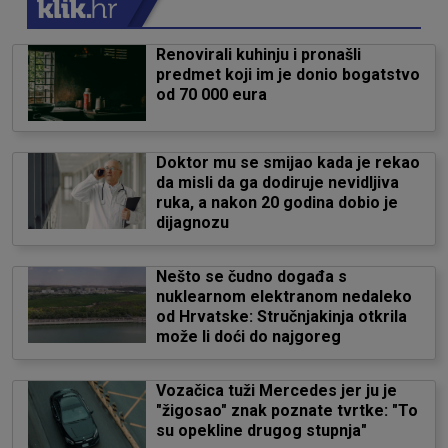
Renovirali kuhinju i pronašli
predmet koji im je donio bogatstvo
od 70 000 eura
Doktor mu se smijao kada je rekao
da misli da ga dodiruje nevidljiva
ruka, a nakon 20 godina dobio je
dijagnozu
Nešto se čudno događa s
nuklearnom elektranom nedaleko
od Hrvatske: Stručnjakinja otkrila
može li doći do najgoreg
Vozačica tuži Mercedes jer ju je
"žigosao" znak poznate tvrtke: "To
su opekline drugog stupnja"