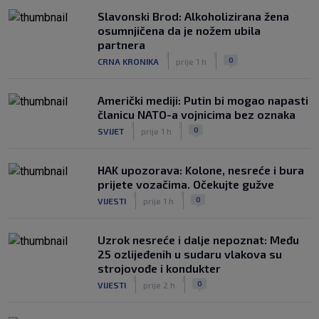
Slavonski Brod: Alkoholizirana žena
osumnjičena da je nožem ubila
partnera
|
|
0
CRNA KRONIKA
prije 1 h
Američki mediji: Putin bi mogao napasti
članicu NATO-a vojnicima bez oznaka
|
|
0
SVIJET
prije 1 h
HAK upozorava: Kolone, nesreće i bura
prijete vozačima. Očekujte gužve
|
|
0
VIJESTI
prije 1 h
Uzrok nesreće i dalje nepoznat: Među
25 ozlijeđenih u sudaru vlakova su
strojovođe i kondukter
|
|
0
VIJESTI
prije 2 h