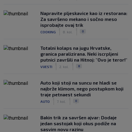
Napravite pljeskavice kao iz restorana:
Za savršeno mekano i sočno meso
isprobajte ovaj trik
|
|
0
COOKING
8. kol.
Totalni kolaps na jugu Hrvatske,
granica paralizirana. Neki iscrpljeni
putnici završili na Hitnoj: "Ovo je teror!"
|
|
8
VIJESTI
2. kol.
Auto koji stoji na suncu ne hladi se
najbrže klimom, nego postupkom koji
traje petnaest sekundi
|
|
0
AUTO
7. kol.
Bakin trik za savršen ajvar: Dodaje
jedan sastojak koji okus podiže na
sasvim novu razinu