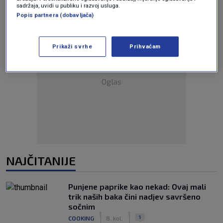
sadržaja, uvidi u publiku i razvoj usluga.
Popis partnera (dobavljača)
Prikaži svrhe
Prihvaćam
Oglas
NAJČITANIJE
Punjene paprike kao nekad: Ovaj mali
trik naših baka čini nadjev savršeno
sočnim
|
|
1
COOKING
8. kol.