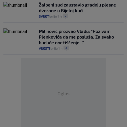
Žalbeni sud zaustavio gradnju plesne
dvorane u Bijeloj kući
0
SVIJET
prije 1 h
|
|
Milinović prozvao Vladu: "Pozivam
Plenkovića da me posluša. Za svako
buduće onečišćenje..."
2
VIJESTI
prije 1 h
|
|
Oglas