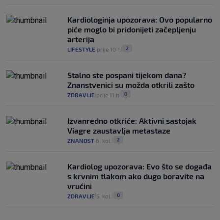
Kardiologinja upozorava: Ovo popularno
piće moglo bi pridonijeti začepljenju
arterija
2
LIFESTYLE
prije 10 h
|
|
Stalno ste pospani tijekom dana?
Znanstvenici su možda otkrili zašto
0
ZDRAVLJE
prije 11 h
|
|
Izvanredno otkriće: Aktivni sastojak
Viagre zaustavlja metastaze
2
ZNANOST
6. kol.
|
|
Kardiolog upozorava: Evo što se događa
s krvnim tlakom ako dugo boravite na
vrućini
0
ZDRAVLJE
5. kol.
|
|