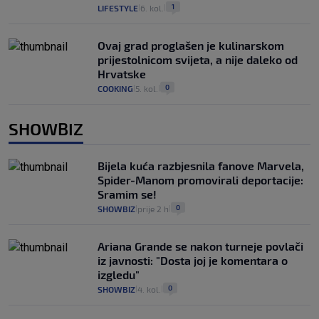
1
LIFESTYLE
6. kol.
|
|
Ovaj grad proglašen je kulinarskom
prijestolnicom svijeta, a nije daleko od
Hrvatske
0
COOKING
5. kol.
|
|
SHOWBIZ
Bijela kuća razbjesnila fanove Marvela,
Spider-Manom promovirali deportacije:
Sramim se!
0
SHOWBIZ
prije 2 h
|
|
Ariana Grande se nakon turneje povlači
iz javnosti: "Dosta joj je komentara o
izgledu"
0
SHOWBIZ
4. kol.
|
|