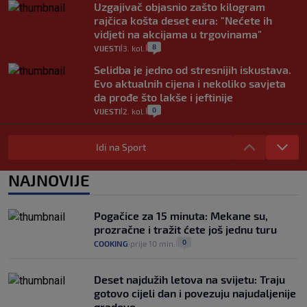
Uzgajivač objasnio zašto kilogram
rajčica košta deset eura: "Nećete ih
vidjeti na akcijama u trgovinama"
8
VIJESTI
3. kol.
|
|
Selidba je jedno od stresnijih iskustava.
Evo aktualnih cijena i nekoliko savjeta
da prođe što lakše i jeftinije
0
VIJESTI
2. kol.
|
|
Izračunali smo koliko košta putovanje
automobilom na Hvar iz Zagreba, a
Idi na Sport
koliko iz Osijeka
14
VIJESTI
2. kol.
NAJNOVIJE
|
|
"Kći je otišla na more, a zaboravila
zdravstvenu iskaznicu". Kakva su prava
Pogačice za 15 minuta: Mekane su,
pacijenata izvan mjesta prebivališta?
prozračne i tražit ćete još jednu turu
1
VIJESTI
1. kol.
|
|
0
COOKING
prije 10 min.
|
|
Deset najdužih letova na svijetu: Traju
gotovo cijeli dan i povezuju najudaljenije
gradove