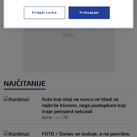
Prikaži svrhe
Prihvaćam
Oglas
NAJČITANIJE
Auto koji stoji na suncu ne hladi se
najbrže klimom, nego postupkom koji
traje petnaest sekundi
0
AUTO
7. kol.
|
|
FOTO / Dunav se isušuje, a na površinu