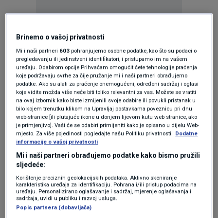
Brinemo o vašoj privatnosti
KAKVO JE TVOJE MIŠLJENJE O OVOME?
Mi i naši partneri
603
pohranjujemo osobne podatke, kao što su podaci o
pregledavanju ili jedinstveni identifikatori, i pristupamo im na vašem
Pridruži se raspravi ili pročitaj komentare
uređaju. Odabirom opcije Prihvaćam omogućit ćete tehnologije praćenja
koje podržavaju svrhe za čije pružanje mi i naši partneri obrađujemo
podatke. Ako su alati za praćenje onemogućeni, određeni sadržaj i oglasi
Pošalji komentar
koje vidite možda više neće biti toliko relevantni za vas. Možete se vratiti
na ovaj izbornik kako biste izmijenili svoje odabire ili povukli pristanak u
bilo kojem trenutku klikom na Upravljaj postavkama poveznicu pri dnu
web-stranice [ili plutajuće ikone u donjem lijevom kutu web stranice, ako
Pročitaj komentare (
1
)
je primjenjivo]. Vaši će se odabiri primijeniti kako je opisano u dijelu Web-
mjesto. Za više pojedinosti pogledajte našu Politiku privatnosti.
Dodatne
informacije o vašoj privatnosti
Mi i naši partneri obrađujemo podatke kako bismo pružili
Pratite nas na društvenim mrežama
sljedeće:
Korištenje preciznih geolokacijskih podataka. Aktivno skeniranje
karakteristika uređaja za identifikaciju. Pohrana i/ili pristup podacima na
uređaju. Personalizirano oglašavanje i sadržaj, mjerenje oglašavanja i
sadržaja, uvidi u publiku i razvoj usluga.
Popis partnera (dobavljača)