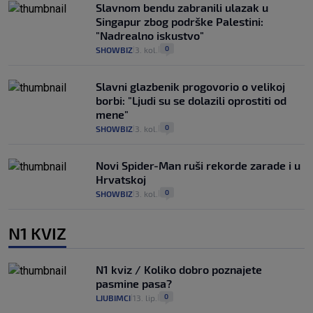
Slavnom bendu zabranili ulazak u
Singapur zbog podrške Palestini:
"Nadrealno iskustvo"
0
SHOWBIZ
3. kol.
|
|
Slavni glazbenik progovorio o velikoj
borbi: "Ljudi su se dolazili oprostiti od
mene"
0
SHOWBIZ
3. kol.
|
|
Novi Spider-Man ruši rekorde zarade i u
Hrvatskoj
0
SHOWBIZ
3. kol.
|
|
N1 KVIZ
N1 kviz / Koliko dobro poznajete
pasmine pasa?
0
LJUBIMCI
13. lip.
|
|