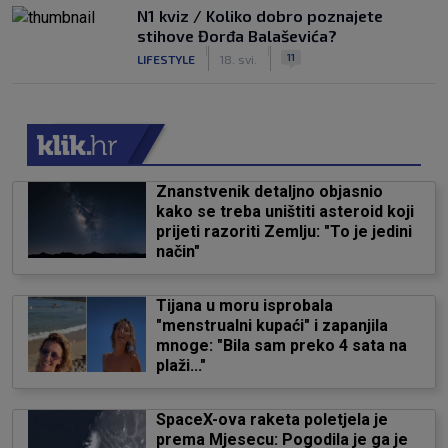
N1 kviz / Koliko dobro poznajete
stihove Đorđa Balaševića?
|
|
11
LIFESTYLE
18. svi.
Znanstvenik detaljno objasnio
kako se treba uništiti asteroid koji
prijeti razoriti Zemlju: "To je jedini
način"
Tijana u moru isprobala
"menstrualni kupaći" i zapanjila
mnoge: "Bila sam preko 4 sata na
plaži..."
SpaceX-ova raketa poletjela je
prema Mjesecu: Pogodila je ga je