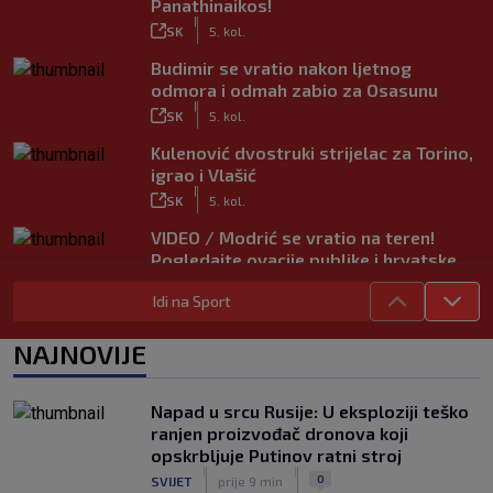
Panathinaikos!
|
SK
5. kol.
Budimir se vratio nakon ljetnog
odmora i odmah zabio za Osasunu
|
SK
5. kol.
Kulenović dvostruki strijelac za Torino,
igrao i Vlašić
|
SK
5. kol.
VIDEO / Modrić se vratio na teren!
Pogledajte ovacije publike i hrvatske
zastave na tribinama
Idi na Sport
|
SK
5. kol.
Tinejdžer iz Zimbabvea srušio bivšeg
NAJNOVIJE
trenera Hajduka, utakmica kasnila zbog
prometnog kaosa
|
Napad u srcu Rusije: U eksploziji teško
SK
5. kol.
ranjen proizvođač dronova koji
opskrbljuje Putinov ratni stroj
|
|
0
SVIJET
prije 9 min