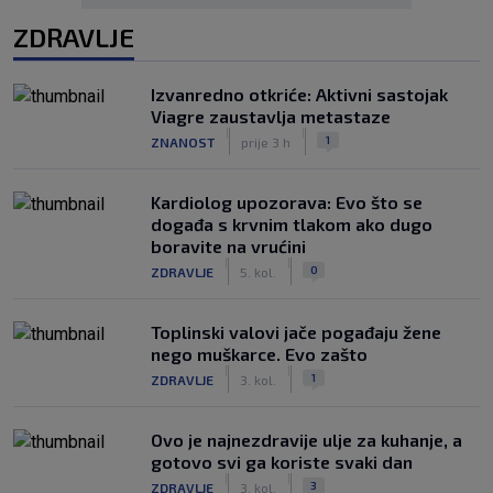
ZDRAVLJE
Izvanredno otkriće: Aktivni sastojak
Viagre zaustavlja metastaze
|
|
1
ZNANOST
prije 3 h
Kardiolog upozorava: Evo što se
događa s krvnim tlakom ako dugo
boravite na vrućini
|
|
0
ZDRAVLJE
5. kol.
Toplinski valovi jače pogađaju žene
nego muškarce. Evo zašto
|
|
1
ZDRAVLJE
3. kol.
Ovo je najnezdravije ulje za kuhanje, a
gotovo svi ga koriste svaki dan
|
|
3
ZDRAVLJE
3. kol.