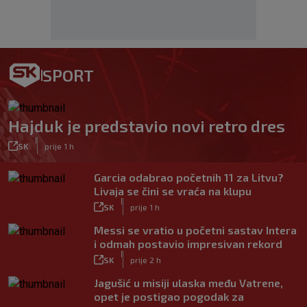
SPORT
Hajduk je predstavio novi retro dres
|
SK
prije 1 h
Garcia odabrao početnih 11 za Litvu?
Livaja se čini se vraća na klupu
|
SK
prije 1 h
Messi se vratio u početni sastav Intera
i odmah postavio impresivan rekord
|
SK
prije 2 h
Jagušić u misiji ulaska među Vatrene,
opet je postigao pogodak za