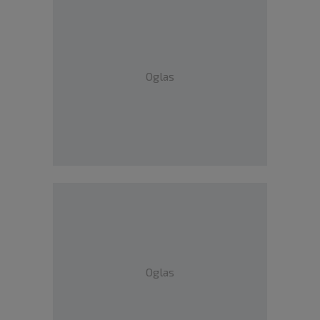
Oglas
Oglas