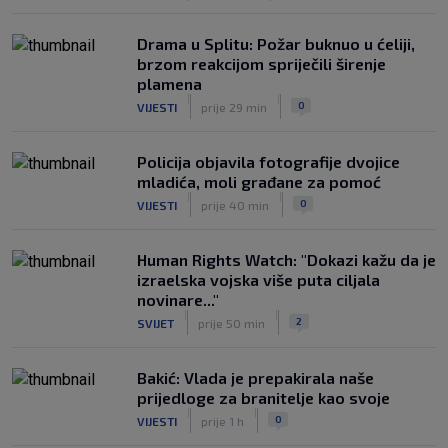
Drama u Splitu: Požar buknuo u ćeliji,
brzom reakcijom spriječili širenje
plamena
|
|
0
VIJESTI
prije 29 min
Policija objavila fotografije dvojice
mladića, moli građane za pomoć
|
|
0
VIJESTI
prije 40 min
Human Rights Watch: "Dokazi kažu da je
izraelska vojska više puta ciljala
novinare..."
|
|
2
SVIJET
prije 50 min
Bakić: Vlada je prepakirala naše
prijedloge za branitelje kao svoje
|
|
0
VIJESTI
prije 1 h