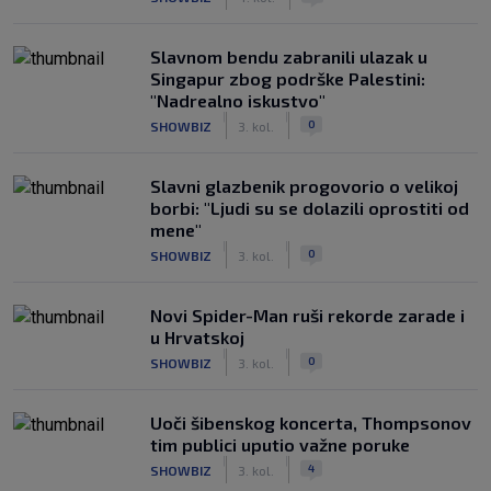
Slavnom bendu zabranili ulazak u
Singapur zbog podrške Palestini:
"Nadrealno iskustvo"
|
|
0
SHOWBIZ
3. kol.
Slavni glazbenik progovorio o velikoj
borbi: "Ljudi su se dolazili oprostiti od
mene"
|
|
0
SHOWBIZ
3. kol.
Novi Spider-Man ruši rekorde zarade i
u Hrvatskoj
|
|
0
SHOWBIZ
3. kol.
Uoči šibenskog koncerta, Thompsonov
tim publici uputio važne poruke
|
|
4
SHOWBIZ
3. kol.