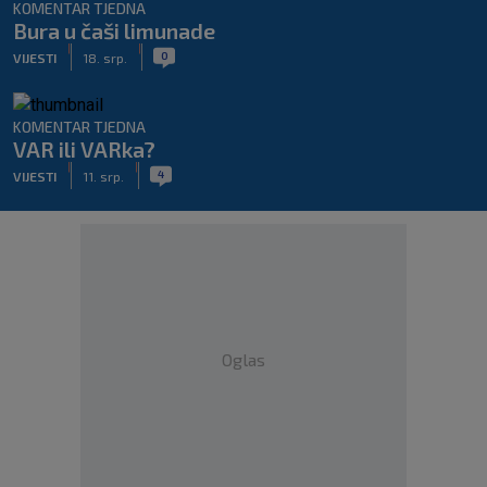
KOMENTAR TJEDNA
Bura u čaši limunade
|
|
0
VIJESTI
18. srp.
KOMENTAR TJEDNA
VAR ili VARka?
|
|
4
VIJESTI
11. srp.
Oglas