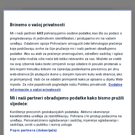
Brinemo o vašoj privatnosti
Mi i naši partneri
603
pohranjujemo osobne podatke, kao što su podaci o
pregledavanju ili jedinstveni identifikatori, i pristupamo im na vašem
uređaju. Odabirom opcije Prihvaćam omogućit ćete tehnologije praćenja
Oglas
koje podržavaju svrhe za čije pružanje mi i naši partneri obrađujemo
podatke. Ako su alati za praćenje onemogućeni, određeni sadržaj i oglasi
koje vidite možda više neće biti toliko relevantni za vas. Možete se vratiti
na ovaj izbornik kako biste izmijenili svoje odabire ili povukli pristanak u
bilo kojem trenutku klikom na Upravljaj postavkama poveznicu pri dnu
web-stranice [ili plutajuće ikone u donjem lijevom kutu web stranice, ako
je primjenjivo]. Vaši će se odabiri primijeniti kako je opisano u dijelu Web-
mjesto. Za više pojedinosti pogledajte našu Politiku privatnosti.
Dodatne
informacije o vašoj privatnosti
Mi i naši partneri obrađujemo podatke kako bismo pružili
sljedeće:
Korištenje preciznih geolokacijskih podataka. Aktivno skeniranje
karakteristika uređaja za identifikaciju. Pohrana i/ili pristup podacima na
Oglas
uređaju. Personalizirano oglašavanje i sadržaj, mjerenje oglašavanja i
sadržaja, uvidi u publiku i razvoj usluga.
Popis partnera (dobavljača)