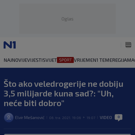
Oglas
NAJNOVIJE
VIJESTI
SVIJET
VRIJEME
N1 TEME
REGIJA
MA
Što ako veledrogerije ne dobiju
3,5 milijarde kuna sad?: "Uh,
neće biti dobro"
0
Elvir Mešanović
VIDEO
06. tra. 2021. 19:06
19:07
|
>
|
|