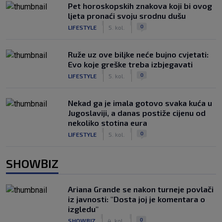
Pet horoskopskih znakova koji bi ovog
ljeta pronaći svoju srodnu dušu
|
|
0
LIFESTYLE
5. kol.
Ruže uz ove biljke neće bujno cvjetati:
Evo koje greške treba izbjegavati
|
|
0
LIFESTYLE
5. kol.
Nekad ga je imala gotovo svaka kuća u
Jugoslaviji, a danas postiže cijenu od
nekoliko stotina eura
|
|
0
LIFESTYLE
5. kol.
SHOWBIZ
Ariana Grande se nakon turneje povlači
iz javnosti: "Dosta joj je komentara o
izgledu"
|
|
0
SHOWBIZ
4. kol.