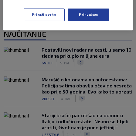
Prikaži svrhe
Prihvaćam
NAJČITANIJE
Postavili novi radar na cesti, u samo 10
tjedana prikupio milijune eura
|
|
0
SVIJET
5. kol.
Marušić o kolonama na autocestama:
Policija satima obavlja očevide nesreća
kao prije 50 godina. Evo kako to ubrzati
|
|
6
VIJESTI
4. kol.
Stariji bračni par otišao na odmor u
Italiju i odlučio ostati: "Nismo se htjeli
vratiti, život nam je puno jeftiniji"
|
|
0
LIFESTYLE
4. kol.