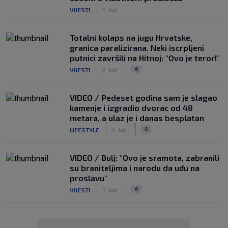
|
VIJESTI
5. kol.
Totalni kolaps na jugu Hrvatske,
granica paralizirana. Neki iscrpljeni
putnici završili na Hitnoj: "Ovo je teror!"
|
|
6
VIJESTI
2. kol.
VIDEO / Pedeset godina sam je slagao
kamenje i izgradio dvorac od 48
metara, a ulaz je i danas besplatan
|
|
0
LIFESTYLE
4. kol.
VIDEO / Bulj: "Ovo je sramota, zabranili
su braniteljima i narodu da uđu na
proslavu"
|
|
6
VIJESTI
5. kol.