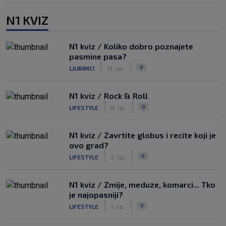
N1 KVIZ
N1 kviz / Koliko dobro poznajete
pasmine pasa?
|
|
0
LJUBIMCI
13. lip.
N1 kviz / Rock & Roll
|
|
0
LIFESTYLE
8. lip.
N1 kviz / Zavrtite globus i recite koji je
ovo grad?
|
|
0
LIFESTYLE
2. lip.
N1 kviz / Zmije, meduze, komarci... Tko
je najopasniji?
|
|
0
LIFESTYLE
1. lip.