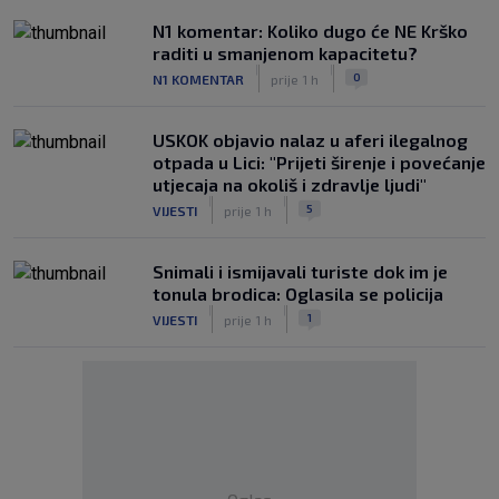
N1 komentar: Koliko dugo će NE Krško
raditi u smanjenom kapacitetu?
|
|
0
N1 KOMENTAR
prije 1 h
USKOK objavio nalaz u aferi ilegalnog
otpada u Lici: "Prijeti širenje i povećanje
utjecaja na okoliš i zdravlje ljudi"
|
|
5
VIJESTI
prije 1 h
Snimali i ismijavali turiste dok im je
tonula brodica: Oglasila se policija
|
|
1
VIJESTI
prije 1 h