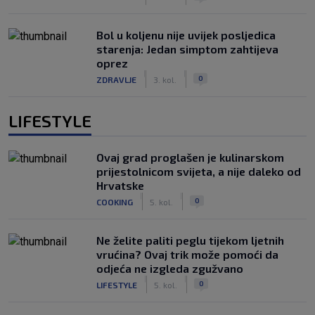
Bol u koljenu nije uvijek posljedica
starenja: Jedan simptom zahtijeva
oprez
|
|
0
ZDRAVLJE
3. kol.
LIFESTYLE
Ovaj grad proglašen je kulinarskom
prijestolnicom svijeta, a nije daleko od
Hrvatske
|
|
0
COOKING
5. kol.
Ne želite paliti peglu tijekom ljetnih
vrućina? Ovaj trik može pomoći da
odjeća ne izgleda zgužvano
|
|
0
LIFESTYLE
5. kol.