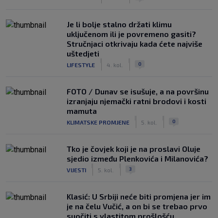
Je li bolje stalno držati klimu
uključenom ili je povremeno gasiti?
Stručnjaci otkrivaju kada ćete najviše
uštedjeti
|
|
0
LIFESTYLE
4. kol.
FOTO / Dunav se isušuje, a na površinu
izranjaju njemački ratni brodovi i kosti
mamuta
|
|
0
KLIMATSKE PROMJENE
5. kol.
Tko je čovjek koji je na proslavi Oluje
sjedio između Plenkovića i Milanovića?
|
|
3
VIJESTI
5. kol.
Klasić: U Srbiji neće biti promjena jer im
je na čelu Vučić, a on bi se trebao prvo
suočiti s vlastitom prošlošću