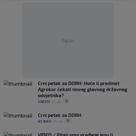
Oglas
Crni petak za DORH: Hoće li predmet
Agrokor čekati novog glavnog državnog
odvjetnika?
0
VIJESTI
|
13. sij.
|
Crni petak za DORH
0
N1 INFO
|
13. sij.
|
VIDEO / Pitali smo građane jesu li