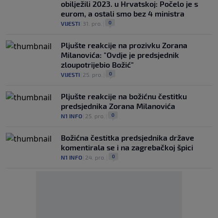
obilježili 2023. u Hrvatskoj: Počelo je s
eurom, a ostali smo bez 4 ministra
0
VIJESTI
|
31. pro.
|
Pljušte reakcije na prozivku Zorana
Milanovića: "Ovdje je predsjednik
zloupotrijebio Božić"
0
VIJESTI
|
25. pro.
|
Pljušte reakcije na božićnu čestitku
predsjednika Zorana Milanovića
0
N1 INFO
|
25. pro.
|
Božićna čestitka predsjednika države
komentirala se i na zagrebačkoj špici
0
N1 INFO
|
24. pro.
|