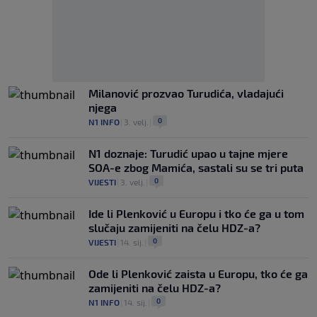
Milanović prozvao Turudića, vladajući
njega
0
N1 INFO
|
3. velj.
|
N1 doznaje: Turudić upao u tajne mjere
SOA-e zbog Mamića, sastali su se tri puta
0
VIJESTI
|
3. velj.
|
Ide li Plenković u Europu i tko će ga u tom
slučaju zamijeniti na čelu HDZ-a?
0
VIJESTI
|
14. sij.
|
Ode li Plenković zaista u Europu, tko će ga
zamijeniti na čelu HDZ-a?
0
N1 INFO
|
14. sij.
|