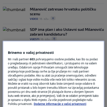
Milanović zatresao hrvatsku političku
scenu
0
VIDEO
|
16. ožu.
|
SDP ima plan i ako Ustavni sud Milanoviću
zabrani kandidaturu?
0
VIJESTI
|
16. ožu.
|
Brinemo o vašoj privatnosti
Mi i naši partneri
603
pohranjujemo osobne podatke, kao što su podaci
o pregledavanju ili jedinstveni identifikatori, i pristupamo im na vašem
uređaju. Odabirom opcije Prihvaćam omogućit ćete tehnologije
praćenja koje podržavaju svrhe za čije pružanje mi i naši partneri
Oglas
obrađujemo podatke. Ako su alati za praćenje onemogućeni, određeni
sadržaj i oglasi koje vidite možda više neće biti toliko relevantni za vas.
Možete se vratiti na ovaj izbornik kako biste izmijenili svoje odabire ili
povukli pristanak u bilo kojem trenutku klikom na Upravljaj postavkama
poveznicu pri dnu web-stranice [ili plutajuće ikone u donjem lijevom
kutu web stranice, ako je primjenjivo]. Vaši će se odabiri primijeniti kako
je opisano u dijelu Web-mjesto. Za više pojedinosti pogledajte našu
Politiku privatnosti.
Dodatne informacije o vašoj privatnosti