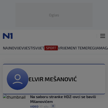
Oglas
NAJNOVIJE
VIJESTI
SVIJET
VRIJEME
N1 TEME
REGIJA
MAG
ELVIR MEŠANOVIĆ
Na saboru stranke HDZ-ovci se bavili
Milanovićem
0
VIDEO
|
17. ožu.
|