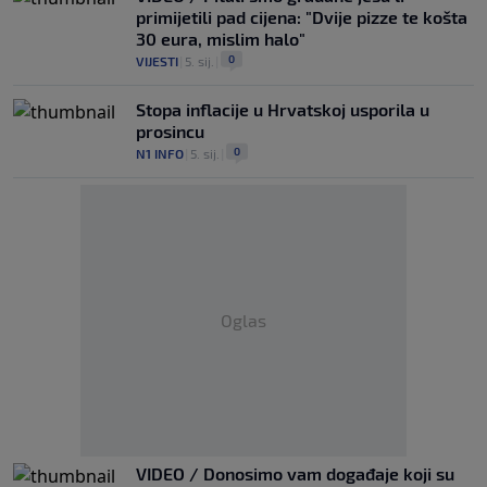
primijetili pad cijena: "Dvije pizze te košta
30 eura, mislim halo"
0
VIJESTI
|
5. sij.
|
Stopa inflacije u Hrvatskoj usporila u
prosincu
0
N1 INFO
|
5. sij.
|
Oglas
VIDEO / Donosimo vam događaje koji su