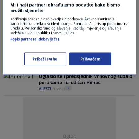
Ljevica se ne može dogovoriti tko s kim
Mi i naši partneri obrađujemo podatke kako bismo
neće, a ruke zadovoljno trlja - HDZ
pružili sljedeće:
2
VIJESTI
|
25. velj.
|
Korištenje preciznih geolokacijskih podataka. Aktivno skeniranje
karakteristika uređaja za identifikaciju. Pohrana i/ili pristup podacima na
uređaju. Personalizirano oglašavanje i sadržaj, mjerenje oglašavanja i
Hrvatska uz Ukrajinu
sadržaja, uvidi u publiku i razvoj usluga.
0
N1 INFO
|
24. velj.
|
Popis partnera (dobavljača)
Reakcije na poruke Turudića i Rimac:
Oporba jasna - Turudić mora otići
Prikaži svrhe
Prihvaćam
0
N1 INFO
|
4. velj.
|
Oglasio se i predsjednik Vrhovnog suda o
porukama Turudića i Rimac
0
VIJESTI
|
4. velj.
|
Oglas