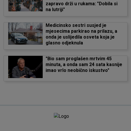
zapravo drži u rukama: "Dobila si
na lutriji"
Medicinsko sestri susjed je
mjesecima parkirao na prilazu, a
onda je uslijedila osveta koja je
glasno odjeknula
"Bio sam proglašen mrtvim 45
minuta, a onda sam 24 sata kasnije
imao vrlo neobično iskustvo"