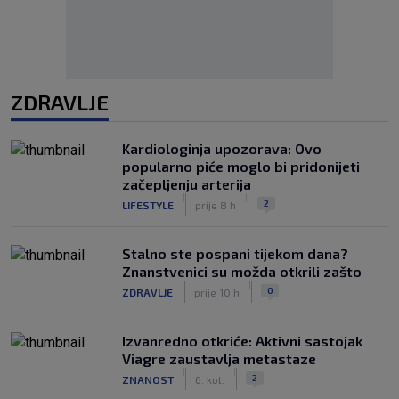
ZDRAVLJE
Kardiologinja upozorava: Ovo
popularno piće moglo bi pridonijeti
začepljenju arterija
|
|
2
LIFESTYLE
prije 8 h
Stalno ste pospani tijekom dana?
Znanstvenici su možda otkrili zašto
|
|
0
ZDRAVLJE
prije 10 h
Izvanredno otkriće: Aktivni sastojak
Viagre zaustavlja metastaze
|
|
2
ZNANOST
6. kol.