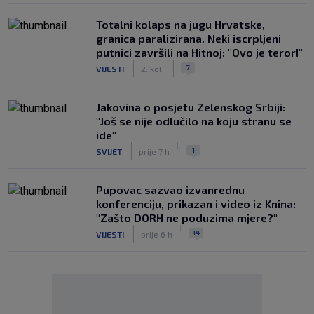
Totalni kolaps na jugu Hrvatske,
granica paralizirana. Neki iscrpljeni
putnici završili na Hitnoj: "Ovo je teror!"
|
|
7
VIJESTI
2. kol.
Jakovina o posjetu Zelenskog Srbiji:
"Još se nije odlučilo na koju stranu se
ide"
|
|
1
SVIJET
prije 7 h
Pupovac sazvao izvanrednu
konferenciju, prikazan i video iz Knina:
"Zašto DORH ne poduzima mjere?"
|
|
14
VIJESTI
prije 6 h