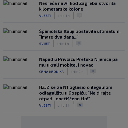
Nesreća na A1 kod Zagreba stvorila
kilometarske kolone
|
|
0
VIJESTI
prije 1 h
Španjolska Italiji postavila ultimatum:
"Imate dva dana..."
|
|
0
SVIJET
prije 1 h
Napad u Privlaci: Pretukli Nijemca pa
mu ukrali mobitel i novac
|
|
0
CRNA KRONIKA
prije 2 h
HZJZ se za N1 oglasio o ilegalnom
odlagalištu u Gospiću: "Ne dirajte
otpad i onečišćeno tlo!"
|
|
0
VIJESTI
prije 2 h