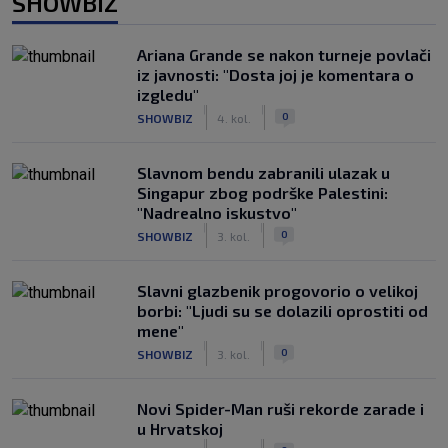
SHOWBIZ
Ariana Grande se nakon turneje povlači
iz javnosti: "Dosta joj je komentara o
izgledu"
|
|
0
SHOWBIZ
4. kol.
Slavnom bendu zabranili ulazak u
Singapur zbog podrške Palestini:
"Nadrealno iskustvo"
|
|
0
SHOWBIZ
3. kol.
Slavni glazbenik progovorio o velikoj
borbi: "Ljudi su se dolazili oprostiti od
mene"
|
|
0
SHOWBIZ
3. kol.
Novi Spider-Man ruši rekorde zarade i
u Hrvatskoj
|
|