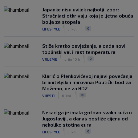
Japanke nisu uvijek najbolji izbor:
Stručnjaci otkrivaju koja je ljetna obuća
bolja za stopala
|
|
0
LIFESTYLE
6. kol.
Stiže kratko osvježenje, a onda novi
toplinski val i rast temperatura
|
|
0
VRIJEME
prije 10 h
Klarić o Plenkovićevoj najavi povećanja
braniteljskih mirovina: Politički bod za
Možemo, ne za HDZ
|
|
18
VIJESTI
6. kol.
Nekad ga je imala gotovo svaka kuća u
Jugoslaviji, a danas postiže cijenu od
nekoliko stotina eura
|
|
0
LIFESTYLE
5. kol.