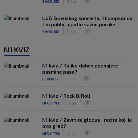
0
SHOWBIZ
3. kol.
Uoči šibenskog koncerta, Thompsonov
tim publici uputio važne poruke
|
|
4
SHOWBIZ
3. kol.
N1 KVIZ
N1 kviz / Koliko dobro poznajete
pasmine pasa?
|
|
0
LJUBIMCI
13. lip.
N1 kviz / Rock & Roll
|
|
0
LIFESTYLE
8. lip.
N1 kviz / Zavrtite globus i recite koji je
ovo grad?
|
|
0
LIFESTYLE
2. lip.