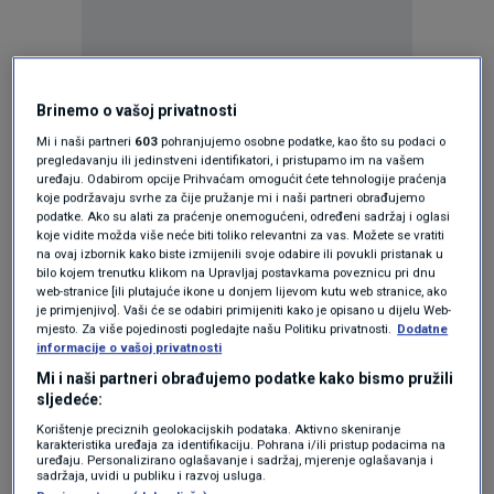
Brinemo o vašoj privatnosti
Oglas
Mi i naši partneri
603
pohranjujemo osobne podatke, kao što su podaci o
pregledavanju ili jedinstveni identifikatori, i pristupamo im na vašem
uređaju. Odabirom opcije Prihvaćam omogućit ćete tehnologije praćenja
koje podržavaju svrhe za čije pružanje mi i naši partneri obrađujemo
podatke. Ako su alati za praćenje onemogućeni, određeni sadržaj i oglasi
koje vidite možda više neće biti toliko relevantni za vas. Možete se vratiti
na ovaj izbornik kako biste izmijenili svoje odabire ili povukli pristanak u
bilo kojem trenutku klikom na Upravljaj postavkama poveznicu pri dnu
web-stranice [ili plutajuće ikone u donjem lijevom kutu web stranice, ako
je primjenjivo]. Vaši će se odabiri primijeniti kako je opisano u dijelu Web-
mjesto. Za više pojedinosti pogledajte našu Politiku privatnosti.
Dodatne
informacije o vašoj privatnosti
Mi i naši partneri obrađujemo podatke kako bismo pružili
Oglas
sljedeće:
Korištenje preciznih geolokacijskih podataka. Aktivno skeniranje
karakteristika uređaja za identifikaciju. Pohrana i/ili pristup podacima na
uređaju. Personalizirano oglašavanje i sadržaj, mjerenje oglašavanja i
sadržaja, uvidi u publiku i razvoj usluga.