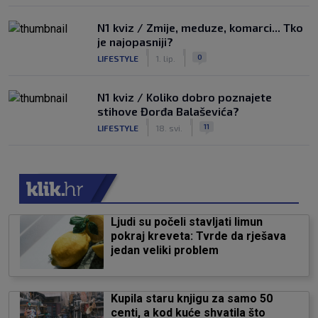
N1 kviz / Zmije, meduze, komarci... Tko
je najopasniji?
|
|
0
LIFESTYLE
1. lip.
N1 kviz / Koliko dobro poznajete
stihove Đorđa Balaševića?
|
|
11
LIFESTYLE
18. svi.
Ljudi su počeli stavljati limun
pokraj kreveta: Tvrde da rješava
jedan veliki problem
Kupila staru knjigu za samo 50
centi, a kod kuće shvatila što