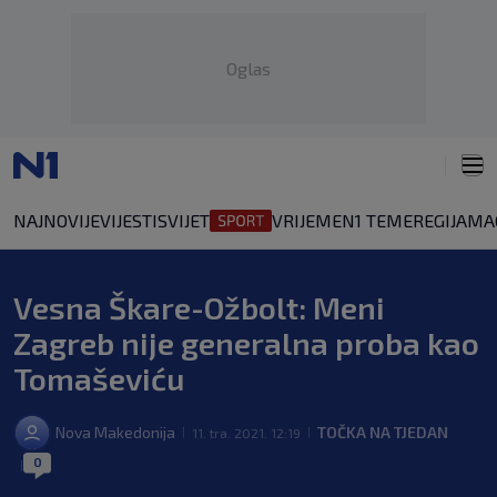
Oglas
NAJNOVIJE
VIJESTI
SVIJET
VRIJEME
N1 TEME
REGIJA
MA
Vesna Škare-Ožbolt: Meni
Zagreb nije generalna proba kao
Tomaševiću
Nova Makedonija
TOČKA NA TJEDAN
11. tra. 2021. 12:19
|
|
0
|