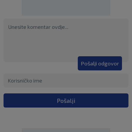
Pošalji odgovor
Pošalji