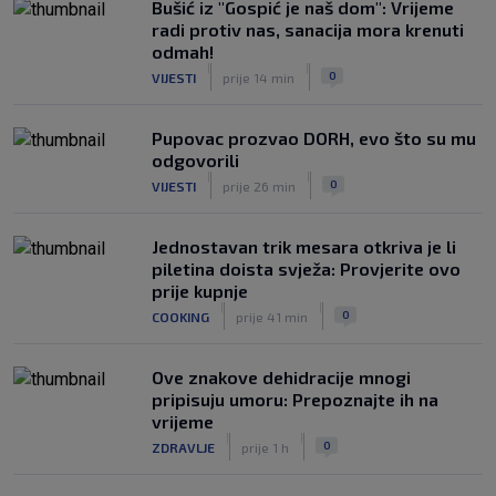
|
Bušić iz "Gospić je naš dom": Vrijeme
SK
prije 7 h
radi protiv nas, sanacija mora krenuti
Znate li kad je Hajduk u Europi zadnji
odmah!
put dao pet golova? Igrali su Vlašić i
|
|
0
VIJESTI
prije 14 min
Balić, a trener je bio Burić
|
SK
prije 8 h
Pupovac prozvao DORH, evo što su mu
odgovorili
|
|
0
VIJESTI
prije 26 min
Jednostavan trik mesara otkriva je li
piletina doista svježa: Provjerite ovo
prije kupnje
|
|
0
COOKING
prije 41 min
Ove znakove dehidracije mnogi
pripisuju umoru: Prepoznajte ih na
vrijeme
|
|
0
ZDRAVLJE
prije 1 h