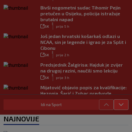
Bivši nogometni sudac Tihomir Pejin
pretučen u Osijeku, policija istražuje
brutalni napad
|
SK
prije 5 h
Još jedan hrvatski košarkaš odlazi u
NCAA, sin je legende i igrao je za Split i
Cibonu
|
SK
prije 2 h
Predsjednik Žalgirisa: Hajduk je zvijer
na drugoj razini, naučili smo lekciju
|
SK
prije 3 h
Mijatović objavio popis za kvalifikacije:
Hezonja, Šarić i Zubac predvode
Hrvatsku
Idi na Sport
|
SK
prije 5 h
Benfica ponovno želi Šutala?
NAJNOVIJE
Portugalci tvrde da je hrvatski stoper
među glavnim željama