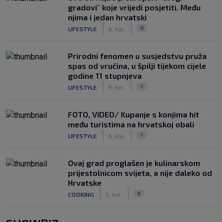
gradovi" koje vrijedi posjetiti. Među
njima i jedan hrvatski
|
|
0
LIFESTYLE
6. kol.
Prirodni fenomen u susjedstvu pruža
spas od vrućina, u špilji tijekom cijele
godine 11 stupnjeva
|
|
1
LIFESTYLE
6. kol.
FOTO, VIDEO/ Kupanje s konjima hit
među turistima na hrvatskoj obali
|
|
1
LIFESTYLE
6. kol.
Ovaj grad proglašen je kulinarskom
prijestolnicom svijeta, a nije daleko od
Hrvatske
|
|
0
COOKING
5. kol.