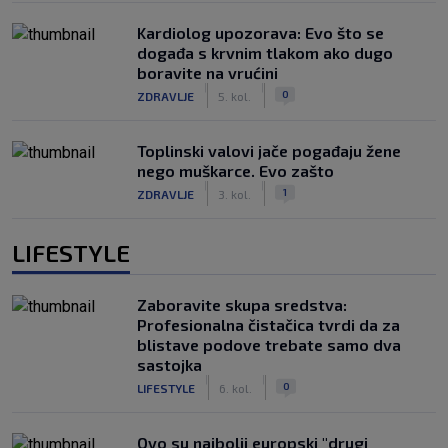
Kardiolog upozorava: Evo što se
događa s krvnim tlakom ako dugo
boravite na vrućini
|
|
0
ZDRAVLJE
5. kol.
Toplinski valovi jače pogađaju žene
nego muškarce. Evo zašto
|
|
1
ZDRAVLJE
3. kol.
LIFESTYLE
Zaboravite skupa sredstva:
Profesionalna čistačica tvrdi da za
blistave podove trebate samo dva
sastojka
|
|
0
LIFESTYLE
6. kol.
Ovo su najbolji europski "drugi