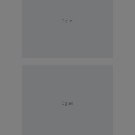
Oglas
Oglas