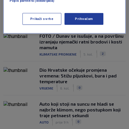
Popis partnera (dobavljača)
NAJČITANIJE
Prikaži svrhe
Prihvaćam
FOTO / Dunav se isušuje, a na površinu
izranjaju njemački ratni brodovi i kosti
mamuta
|
|
2
KLIMATSKE PROMJENE
5. kol.
Dio Hrvatske očekuje promjena
vremena: Stižu pljuskovi, bura i pad
temperature
|
|
0
VRIJEME
6. kol.
Auto koji stoji na suncu ne hladi se
najbrže klimom, nego postupkom koji
traje petnaest sekundi
|
|
0
AUTO
prije 9 h