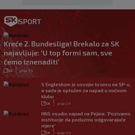
SPORT
Kreće 2. Bundesliga! Brekalo za SK
najavljuje: ‘U top formi sam, sve
ćemo iznenaditi’
|
SK
prije 3 h
S Engleskom je osvojio broncu na SP-u,
a sada je optužen za napad u noćnom
klubu
|
SK
prije 2 h
HNS osudio napad na Pejina: ‘Pozivamo
institucije da poduzmu odgovarajuće
mjere’
|
SK
prije 4 h