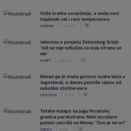
Stiže kratko osvježenje, a onda novi
toplinski val i rast temperatura
|
|
0
VRIJEME
prije 11 h
Jakovina o posjetu Zelenskog Srbiji:
"Još se nije odlučilo na koju stranu se
ide"
|
|
1
SVIJET
prije 8 h
Nekad ga je imala gotovo svaka kuća u
Jugoslaviji, a danas postiže cijenu od
nekoliko stotina eura
|
|
0
LIFESTYLE
5. kol.
Totalni kolaps na jugu Hrvatske,
granica paralizirana. Neki iscrpljeni
putnici završili na Hitnoj: "Ovo je teror!"
|
|
7
VIJESTI
2. kol.