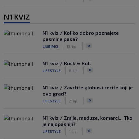
N1 KVIZ
N1 kviz / Koliko dobro poznajete
pasmine pasa?
|
|
0
LJUBIMCI
13. lip.
N1 kviz / Rock & Roll
|
|
0
LIFESTYLE
8. lip.
N1 kviz / Zavrtite globus i recite koji je
ovo grad?
|
|
0
LIFESTYLE
2. lip.
N1 kviz / Zmije, meduze, komarci... Tko
je najopasniji?
|
|
0
LIFESTYLE
1. lip.