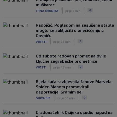
muškarac
|
|
0
CRNA KRONIKA
prije 7 min
Radojčić: Pogledom na sasušena stabla
moglo se zaključiti o onečišćenju u
Gospiću
|
|
0
VIJESTI
prije 26 min
Od subote redovan promet na dvije
ključne zagrebačke prometnice
|
|
0
VIJESTI
prije 43 min
Bijela kuća razbjesnila fanove Marvela,
Spider-Manom promovirali
deportacije: Sramim se!
|
|
0
SHOWBIZ
prije 53 min
Gradonačelnik Osijeka osudio napad na