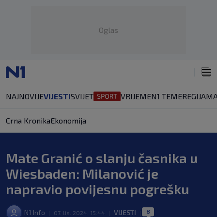
Oglas
NAJNOVIJE
VIJESTI
SVIJET
VRIJEME
N1 TEME
REGIJA
MA
Crna Kronika
Ekonomija
Mate Granić o slanju časnika u
Wiesbaden: Milanović je
napravio povijesnu pogrešku
8
N1 Info
VIJESTI
|
07. lis. 2024. 15:44
|
|