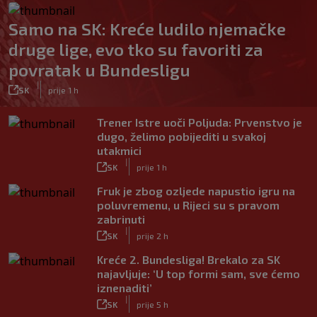
Samo na SK: Kreće ludilo njemačke
druge lige, evo tko su favoriti za
povratak u Bundesligu
|
SK
prije 1 h
Trener Istre uoči Poljuda: Prvenstvo je
dugo, želimo pobijediti u svakoj
utakmici
|
SK
prije 1 h
Fruk je zbog ozljede napustio igru na
poluvremenu, u Rijeci su s pravom
zabrinuti
|
SK
prije 2 h
Kreće 2. Bundesliga! Brekalo za SK
najavljuje: ‘U top formi sam, sve ćemo
iznenaditi’
|
SK
prije 5 h