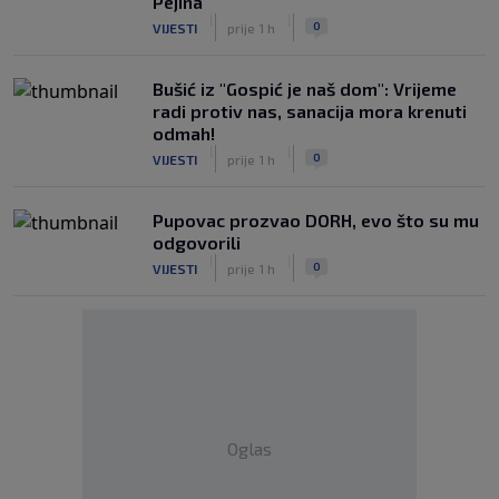
Pejina
|
|
0
VIJESTI
prije 1 h
Bušić iz "Gospić je naš dom": Vrijeme
radi protiv nas, sanacija mora krenuti
odmah!
|
|
0
VIJESTI
prije 1 h
Pupovac prozvao DORH, evo što su mu
odgovorili
|
|
0
VIJESTI
prije 1 h
Oglas