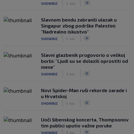
|
|
0
SHOWBIZ
4. kol.
Slavnom bendu zabranili ulazak u
Singapur zbog podrške Palestini:
"Nadrealno iskustvo"
|
|
0
SHOWBIZ
3. kol.
Slavni glazbenik progovorio o velikoj
borbi: "Ljudi su se dolazili oprostiti od
mene"
|
|
0
SHOWBIZ
3. kol.
Novi Spider-Man ruši rekorde zarade i
u Hrvatskoj
|
|
0
SHOWBIZ
3. kol.
Uoči šibenskog koncerta, Thompsonov
tim publici uputio važne poruke
|
|
4
SHOWBIZ
3. kol.