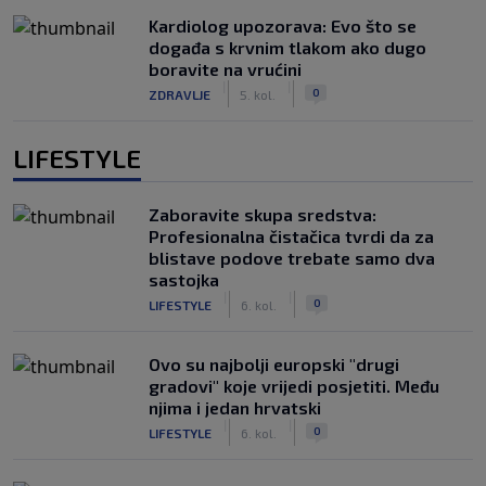
Kardiolog upozorava: Evo što se
događa s krvnim tlakom ako dugo
boravite na vrućini
|
|
0
ZDRAVLJE
5. kol.
LIFESTYLE
Zaboravite skupa sredstva:
Profesionalna čistačica tvrdi da za
blistave podove trebate samo dva
sastojka
|
|
0
LIFESTYLE
6. kol.
Ovo su najbolji europski "drugi
gradovi" koje vrijedi posjetiti. Među
njima i jedan hrvatski
|
|
0
LIFESTYLE
6. kol.