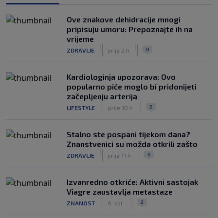
Ove znakove dehidracije mnogi
pripisuju umoru: Prepoznajte ih na
vrijeme
|
|
0
ZDRAVLJE
prije 2 h
Kardiologinja upozorava: Ovo
popularno piće moglo bi pridonijeti
začepljenju arterija
|
|
2
LIFESTYLE
prije 10 h
Stalno ste pospani tijekom dana?
Znanstvenici su možda otkrili zašto
|
|
0
ZDRAVLJE
prije 11 h
Izvanredno otkriće: Aktivni sastojak
Viagre zaustavlja metastaze
|
|
2
ZNANOST
6. kol.