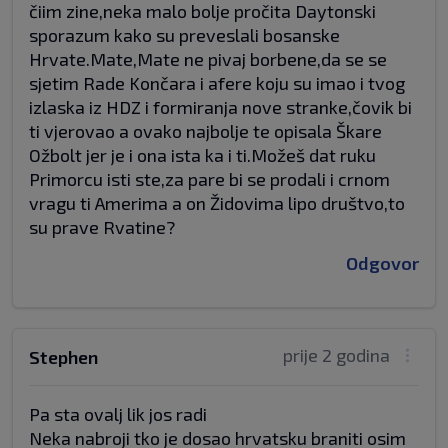
čiim zine,neka malo bolje pročita Daytonski
sporazum kako su preveslali bosanske
Hrvate.Mate,Mate ne pivaj borbene,da se se
sjetim Rade Končara i afere koju su imao i tvog
izlaska iz HDZ i formiranja nove stranke,čovik bi
ti vjerovao a ovako najbolje te opisala Škare
Ožbolt jer je i ona ista ka i ti.Možeš dat ruku
Primorcu isti ste,za pare bi se prodali i crnom
vragu ti Amerima a on Židovima lipo društvo,to
su prave Rvatine?
Odgovor
prije 2 godina
Stephen
Pa sta ovalj lik jos radi
Neka nabroji tko je dosao hrvatsku braniti osim