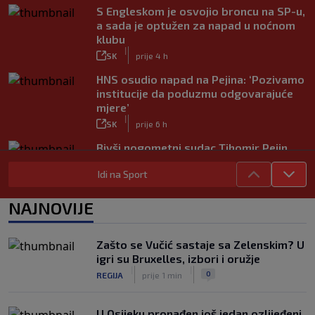
S Engleskom je osvojio broncu na SP-u,
a sada je optužen za napad u noćnom
klubu
|
SK
prije 4 h
HNS osudio napad na Pejina: ‘Pozivamo
institucije da poduzmu odgovarajuće
mjere’
|
SK
prije 6 h
Bivši nogometni sudac Tihomir Pejin
pretučen u Osijeku, policija istražuje
Idi na Sport
brutalni napad
|
SK
prije 7 h
NAJNOVIJE
Zašto se Vučić sastaje sa Zelenskim? U
igri su Bruxelles, izbori i oružje
|
|
0
REGIJA
prije 1 min
U Osijeku pronađen još jedan ozlijeđeni