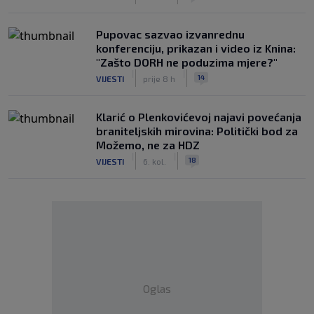
Pupovac sazvao izvanrednu
konferenciju, prikazan i video iz Knina:
"Zašto DORH ne poduzima mjere?"
|
|
14
VIJESTI
prije 8 h
Klarić o Plenkovićevoj najavi povećanja
braniteljskih mirovina: Politički bod za
Možemo, ne za HDZ
|
|
18
VIJESTI
6. kol.
Oglas