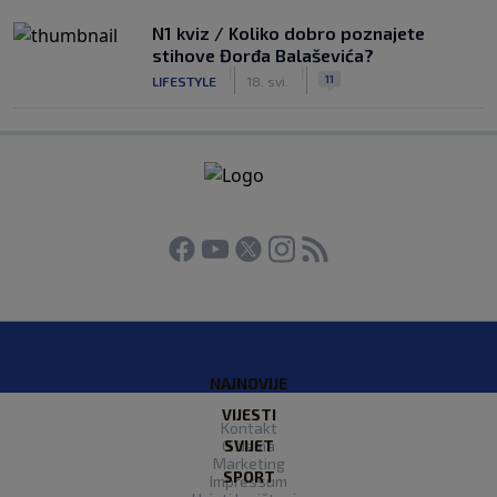
N1 kviz / Koliko dobro poznajete
stihove Đorđa Balaševića?
|
|
11
LIFESTYLE
18. svi.
NAJNOVIJE
VIJESTI
Kontakt
O Nama
SVIJET
Marketing
SPORT
Impressum