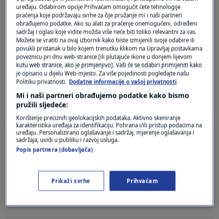
uređaju. Odabirom opcije Prihvaćam omogućit ćete tehnologije
praćenja koje podržavaju svrhe za čije pružanje mi i naši partneri
A- ti napraviš povijesnu pogrešku svaki puta kad
obrađujemo podatke. Ako su alati za praćenje onemogućeni, određeni
se javiš! Vrijeme te je pregazilo, Mate! Gdje si još
sadržaj i oglasi koje vidite možda više neće biti toliko relevantni za vas.
vidio da premijer obavlja poslove- i predsjednika
Možete se vratiti na ovaj izbornik kako biste izmijenili svoje odabire ili
povukli pristanak u bilo kojem trenutku klikom na Upravljaj postavkama
države i svoje, nego - u Hrvatskoj i u Srbiji! Malo
poveznicu pri dnu web-stranice [ili plutajuće ikone u donjem lijevom
više objewktivnosti-molim,- kada se već želiš
kutu web stranice, ako je primjenjivo]. Vaši će se odabiri primijeniti kako
je opisano u dijelu Web-mjesto. Za više pojedinosti pogledajte našu
oglasiti!
Politiku privatnosti.
Dodatne informacije o vašoj privatnosti
Odgovor
Mi i naši partneri obrađujemo podatke kako bismo
pružili sljedeće:
Korištenje preciznih geolokacijskih podataka. Aktivno skeniranje
karakteristika uređaja za identifikaciju. Pohrana i/ili pristup podacima na
uređaju. Personalizirano oglašavanje i sadržaj, mjerenje oglašavanja i
prije 2 godina
Ante
sadržaja, uvidi u publiku i razvoj usluga.
Popis partnera (dobavljača)
Ni jedan ni drugi nisu branili Hrvatsku a mogli su.
Prikaži svrhe
Prihvaćam
Odgovor