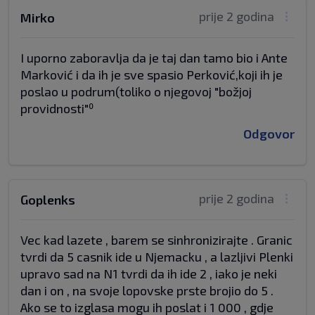
prije 2 godina
Mirko
I uporno zaboravlja da je taj dan tamo bio i Ante
Marković i da ih je sve spasio Perković,koji ih je
poslao u podrum(toliko o njegovoj "božjoj
providnosti"⁰
Odgovor
prije 2 godina
Goplenks
Vec kad lazete , barem se sinhronizirajte . Granic
tvrdi da 5 casnik ide u Njemacku , a lazljivi Plenki
upravo sad na N1 tvrdi da ih ide 2 , iako je neki
dan i on , na svoje lopovske prste brojio do 5 .
Ako se to izglasa mogu ih poslat i 1 000 , gdje