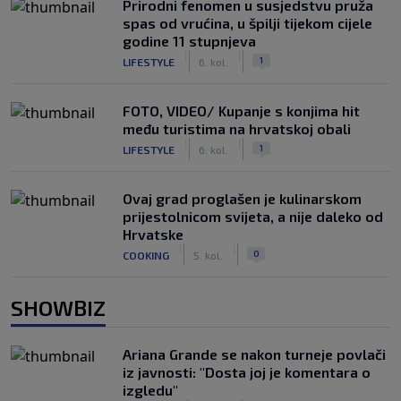
Prirodni fenomen u susjedstvu pruža
spas od vrućina, u špilji tijekom cijele
godine 11 stupnjeva
|
|
1
LIFESTYLE
6. kol.
FOTO, VIDEO/ Kupanje s konjima hit
među turistima na hrvatskoj obali
|
|
1
LIFESTYLE
6. kol.
Ovaj grad proglašen je kulinarskom
prijestolnicom svijeta, a nije daleko od
Hrvatske
|
|
0
COOKING
5. kol.
SHOWBIZ
Ariana Grande se nakon turneje povlači
iz javnosti: "Dosta joj je komentara o
izgledu"