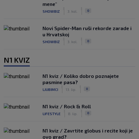
mene"
|
|
0
SHOWBIZ
3. kol.
Novi Spider-Man ruši rekorde zarade i
u Hrvatskoj
|
|
0
SHOWBIZ
3. kol.
N1 KVIZ
N1 kviz / Koliko dobro poznajete
pasmine pasa?
|
|
0
LJUBIMCI
13. lip.
N1 kviz / Rock & Roll
|
|
0
LIFESTYLE
8. lip.
N1 kviz / Zavrtite globus i recite koji je
ovo grad?