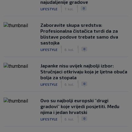
najudaljenije gradove
|
|
0
LIFESTYLE
7. kol.
Zaboravite skupa sredstva:
Profesionalna čistačica tvrdi da za
blistave podove trebate samo dva
sastojka
|
|
0
LIFESTYLE
6. kol.
Japanke nisu uvijek najbolji izbor:
Stručnjaci otkrivaju koja je ljetna obuća
bolja za stopala
|
|
0
LIFESTYLE
6. kol.
Ovo su najbolji europski "drugi
gradovi" koje vrijedi posjetiti. Među
njima i jedan hrvatski
|
|
0
LIFESTYLE
6. kol.