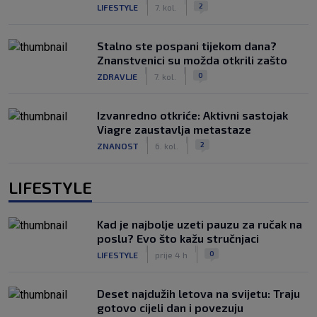
|
|
2
LIFESTYLE
7. kol.
Stalno ste pospani tijekom dana?
Znanstvenici su možda otkrili zašto
|
|
0
ZDRAVLJE
7. kol.
Izvanredno otkriće: Aktivni sastojak
Viagre zaustavlja metastaze
|
|
2
ZNANOST
6. kol.
LIFESTYLE
Kad je najbolje uzeti pauzu za ručak na
poslu? Evo što kažu stručnjaci
|
|
0
LIFESTYLE
prije 4 h
Deset najdužih letova na svijetu: Traju
gotovo cijeli dan i povezuju