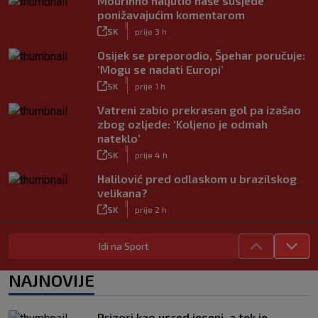
Mourinho naljutio naše susjede
ponižavajućim komentarom
|
SK
prije 3 h
Osijek se preporodio, Špehar poručuje:
‘Mogu se nadati Europi’
|
SK
prije 1 h
Vatreni zabio prekrasan gol pa izašao
zbog ozljede: ‘Koljeno je odmah
nateklo’
|
SK
prije 4 h
Halilović pred odlaskom u brazilskog
velikana?
|
SK
prije 2 h
Carević nakon drugog poraza: ‘Ne
Idi na Sport
mogu biti ljutit, ovo nam mora biti
putokaz’
|
NAJNOVIJE
SK
prije 3 h
Jelavić: Igrom nismo pretjerano
zadovoljni, tražimo stopera
Prizori kao usred jeseni, a tek je