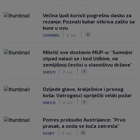
Većina ljudi koristi pogrešnu dasku za
rezanje: Poznati kuhar otkriva zašto se
kune u ovu
|
|
0
COOKING
8. kol.
Miletić sve dostavio MUP-u: "Sumnjivi
otpad nalazi se i kod Udbine, na
zemljišnoj čestici u vlasništvu države"
|
|
7
VIJESTI
8. kol.
Ozljede glave, kralježnice i prsnog
koša: Vatrogasci spriječili veliki požar
|
|
1
VIJESTI
8. kol.
Potres probudio Austrijance: "Prvo
prasak, a onda se kuća zatresla"
|
|
0
SVIJET
8. kol.