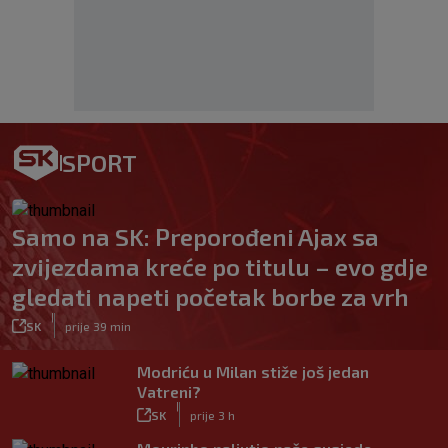
SPORT
Samo na SK: Preporođeni Ajax sa
zvijezdama kreće po titulu – evo gdje
gledati napeti početak borbe za vrh
|
SK
prije 39 min
Modriću u Milan stiže još jedan
Vatreni?
|
SK
prije 3 h