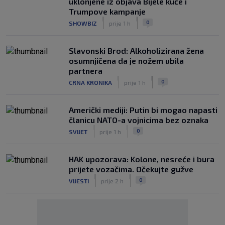
uklonjene iz objava Bijele kuće i
Trumpove kampanje
|
|
0
SHOWBIZ
prije 1 h
Slavonski Brod: Alkoholizirana žena
osumnjičena da je nožem ubila
partnera
|
|
0
CRNA KRONIKA
prije 1 h
Američki mediji: Putin bi mogao napasti
članicu NATO-a vojnicima bez oznaka
|
|
0
SVIJET
prije 1 h
HAK upozorava: Kolone, nesreće i bura
prijete vozačima. Očekujte gužve
|
|
0
VIJESTI
prije 2 h