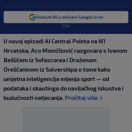
Dodajte N1 u omiljeni Google izvor
Više
U novoj epizodi AI Central Pointa na N1
Hrvatska, Aco Momčilović razgovara s Ivanom
Bešlićem iz Sofascorea i Draženom
Oreščaninom iz Solvershipa o tome kako
umjetna inteligencija mijenja sport — od
podataka i skautinga do navijačkog iskustva i
budućnosti natjecanja.
Pročitaj više