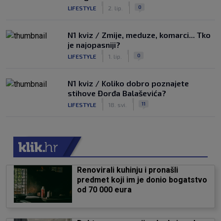
|
|
0
LIFESTYLE
2. lip.
N1 kviz / Zmije, meduze, komarci... Tko
je najopasniji?
|
|
0
LIFESTYLE
1. lip.
N1 kviz / Koliko dobro poznajete
stihove Đorđa Balaševića?
|
|
11
LIFESTYLE
18. svi.
Renovirali kuhinju i pronašli
predmet koji im je donio bogatstvo
od 70 000 eura