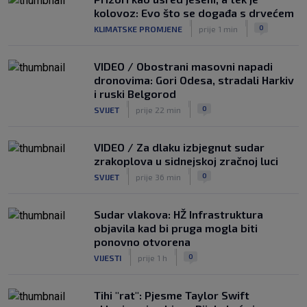
|
kolovoz: Evo što se događa s drvećem
SK
prije 3 h
|
|
0
KLIMATSKE PROMJENE
prije 1 min
Zekić sasuo kritike nakon remija: ‘O
problemima možemo pričati tri dana’
|
VIDEO / Obostrani masovni napadi
SK
prije 1 h
dronovima: Gori Odesa, stradali Harkiv
i ruski Belgorod
|
|
0
SVIJET
prije 22 min
VIDEO / Za dlaku izbjegnut sudar
zrakoplova u sidnejskoj zračnoj luci
|
|
0
SVIJET
prije 36 min
Sudar vlakova: HŽ Infrastruktura
objavila kad bi pruga mogla biti
ponovno otvorena
|
|
0
VIJESTI
prije 1 h
Tihi "rat": Pjesme Taylor Swift