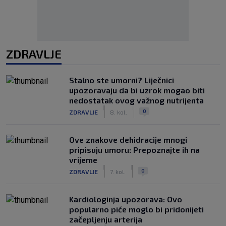
ZDRAVLJE
Stalno ste umorni? Liječnici
upozoravaju da bi uzrok mogao biti
nedostatak ovog važnog nutrijenta
|
|
0
ZDRAVLJE
8. kol.
Ove znakove dehidracije mnogi
pripisuju umoru: Prepoznajte ih na
vrijeme
|
|
0
ZDRAVLJE
7. kol.
Kardiologinja upozorava: Ovo
popularno piće moglo bi pridonijeti
začepljenju arterija