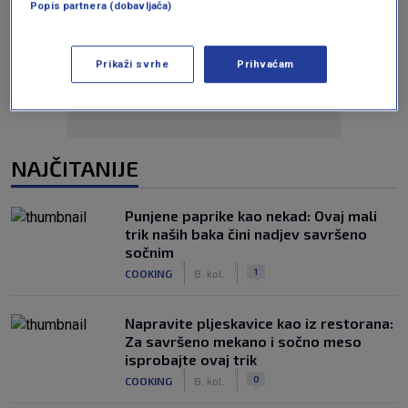
Popis partnera (dobavljača)
Oglas
Prikaži svrhe
Prihvaćam
NAJČITANIJE
Punjene paprike kao nekad: Ovaj mali
trik naših baka čini nadjev savršeno
sočnim
|
|
1
COOKING
8. kol.
Napravite pljeskavice kao iz restorana:
Za savršeno mekano i sočno meso
isprobajte ovaj trik
|
|
0
COOKING
8. kol.