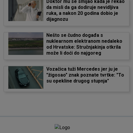
Doktor mu se smijao kada je rekao
da misli da ga dodiruje nevidljiva
ruka, a nakon 20 godina dobio je
dijagnozu
Nešto se čudno događa s
nuklearnom elektranom nedaleko
od Hrvatske: Stručnjakinja otkrila
može li doći do najgoreg
Vozačica tuži Mercedes jer ju je
"žigosao" znak poznate tvrtke: "To
su opekline drugog stupnja"