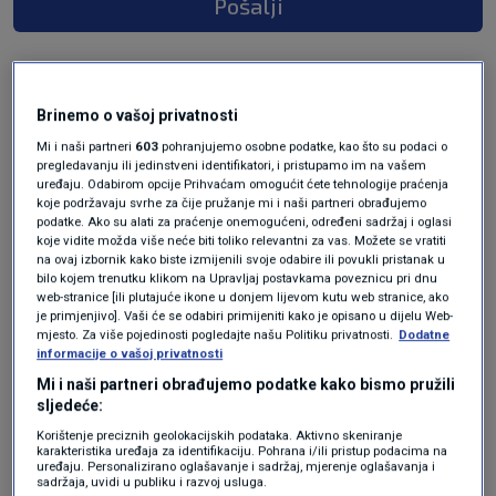
Pošalji
Brinemo o vašoj privatnosti
Mi i naši partneri
603
pohranjujemo osobne podatke, kao što su podaci o
pregledavanju ili jedinstveni identifikatori, i pristupamo im na vašem
uređaju. Odabirom opcije Prihvaćam omogućit ćete tehnologije praćenja
koje podržavaju svrhe za čije pružanje mi i naši partneri obrađujemo
podatke. Ako su alati za praćenje onemogućeni, određeni sadržaj i oglasi
koje vidite možda više neće biti toliko relevantni za vas. Možete se vratiti
Oglas
na ovaj izbornik kako biste izmijenili svoje odabire ili povukli pristanak u
bilo kojem trenutku klikom na Upravljaj postavkama poveznicu pri dnu
web-stranice [ili plutajuće ikone u donjem lijevom kutu web stranice, ako
je primjenjivo]. Vaši će se odabiri primijeniti kako je opisano u dijelu Web-
mjesto. Za više pojedinosti pogledajte našu Politiku privatnosti.
Dodatne
informacije o vašoj privatnosti
Mi i naši partneri obrađujemo podatke kako bismo pružili
sljedeće:
Korištenje preciznih geolokacijskih podataka. Aktivno skeniranje
karakteristika uređaja za identifikaciju. Pohrana i/ili pristup podacima na
uređaju. Personalizirano oglašavanje i sadržaj, mjerenje oglašavanja i
sadržaja, uvidi u publiku i razvoj usluga.