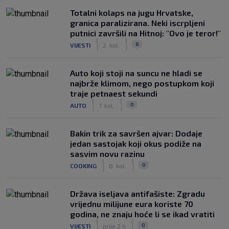
Totalni kolaps na jugu Hrvatske,
granica paralizirana. Neki iscrpljeni
putnici završili na Hitnoj: "Ovo je teror!"
|
|
8
VIJESTI
2. kol.
Auto koji stoji na suncu ne hladi se
najbrže klimom, nego postupkom koji
traje petnaest sekundi
|
|
0
AUTO
7. kol.
Bakin trik za savršen ajvar: Dodaje
jedan sastojak koji okus podiže na
sasvim novu razinu
|
|
0
COOKING
8. kol.
Država iseljava antifašiste: Zgradu
vrijednu milijune eura koriste 70
godina, ne znaju hoće li se ikad vratiti
|
|
0
VIJESTI
prije 2 h