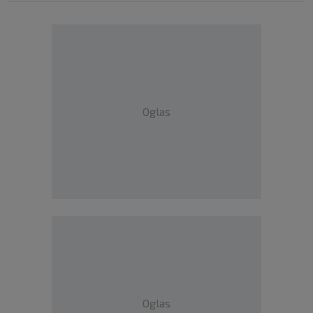
Oglas
Oglas