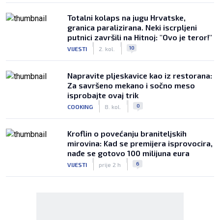
Totalni kolaps na jugu Hrvatske,
granica paralizirana. Neki iscrpljeni
putnici završili na Hitnoj: "Ovo je teror!"
|
|
10
VIJESTI
2. kol.
Napravite pljeskavice kao iz restorana:
Za savršeno mekano i sočno meso
isprobajte ovaj trik
|
|
0
COOKING
8. kol.
Kroflin o povećanju braniteljskih
mirovina: Kad se premijera isprovocira,
nađe se gotovo 100 milijuna eura
|
|
6
VIJESTI
prije 2 h