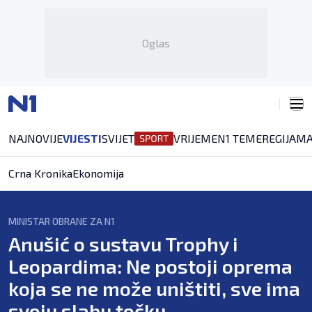
Oglas
NAJNOVIJE
VIJESTI
SVIJET
VRIJEME
N1 TEME
REGIJA
MA
Crna Kronika
Ekonomija
MINISTAR OBRANE ZA N1
Anušić o sustavu Trophy i
Leopardima: Ne postoji oprema
koja se ne može uništiti, sve ima
svoju slabu točku