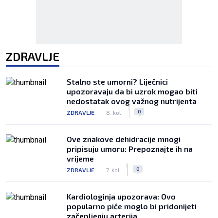
ZDRAVLJE
Stalno ste umorni? Liječnici
upozoravaju da bi uzrok mogao biti
nedostatak ovog važnog nutrijenta
|
|
0
ZDRAVLJE
8. kol.
Ove znakove dehidracije mnogi
pripisuju umoru: Prepoznajte ih na
vrijeme
|
|
0
ZDRAVLJE
7. kol.
Kardiologinja upozorava: Ovo
popularno piće moglo bi pridonijeti
začepljenju arterija