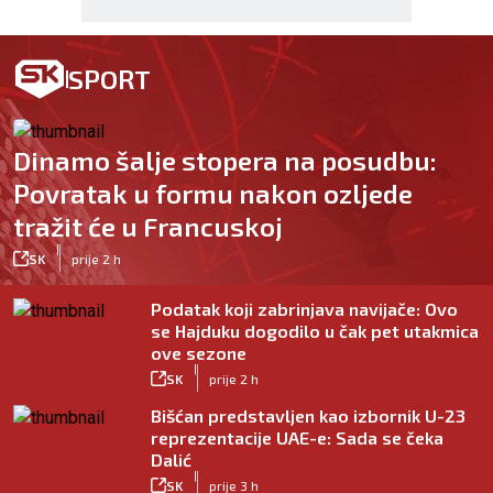
SPORT
Dinamo šalje stopera na posudbu:
Povratak u formu nakon ozljede
tražit će u Francuskoj
|
SK
prije 2 h
Podatak koji zabrinjava navijače: Ovo
se Hajduku dogodilo u čak pet utakmica
ove sezone
|
SK
prije 2 h
Bišćan predstavljen kao izbornik U-23
reprezentacije UAE-e: Sada se čeka
Dalić
|
SK
prije 3 h