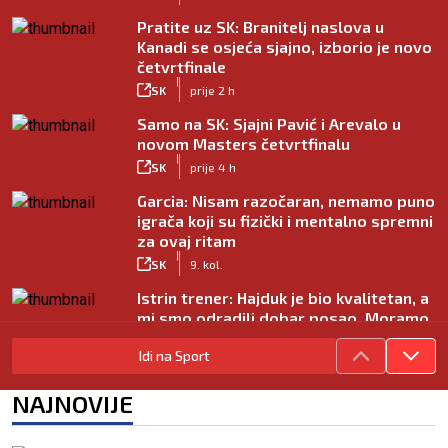
Pratite uz SK: Branitelj naslova u
Kanadi se osjeća sjajno, izborio je novo
četvrtfinale
|
SK
prije 2 h
Samo na SK: Sjajni Pavić i Arevalo u
novom Masters četvrtfinalu
|
SK
prije 4 h
Garcia: Nisam razočaran, nemamo puno
igrača koji su fizički i mentalno spremni
za ovaj ritam
|
SK
9. kol.
Istrin trener: Hajduk je bio kvalitetan, a
mi smo odradili dobar posao. Moramo
popraviti koncentraciju
Idi na Sport
|
SK
9. kol.
Juniori Dinama poraženi u finalu
NAJNOVIJE
juniorskog turnira Mladen Ramljak
|
SK
9. kol.