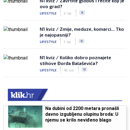
N1 kviz / Zavrtite globus i recite koji je
ovo grad?
|
|
0
LIFESTYLE
2. lip.
N1 kviz / Zmije, meduze, komarci... Tko
je najopasniji?
|
|
0
LIFESTYLE
1. lip.
N1 kviz / Koliko dobro poznajete
stihove Đorđa Balaševića?
|
|
11
LIFESTYLE
18. svi.
Na dubini od 2200 metara pronašli
davno izgubljenu olupinu broda: U
njemu se krilo neviđeno blago