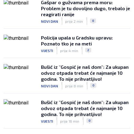
Gašpar o gužvama prema moru:
Sjajni Varaždin razbio Slaven u derbiju
Problem je tu dovoljno dugo, trebalo je
sjevera
reagirati ranije
|
|
|
SK
9. kol.
0
NOVI DAN
prije 2 min
Policija upala u Gradsku upravu:
Poznato tko je na meti
|
|
2
VIJESTI
prije 4 min
Bušić iz "Gospić je naš dom": Za ukupan
odvoz otpada trebat će najmanje 10
godina. To nije prihvatljivo!
|
|
0
NOVI DAN
prije 8 min
Bušić iz "Gospić je naš dom": Za ukupan
odvoz otpada trebat će najmanje 10
godina. To nije prihvatljivo!
|
|
0
VIJESTI
prije 16 min