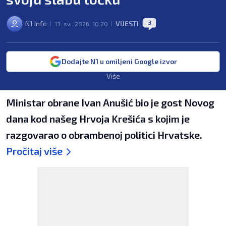
3
N1 Info
VIJESTI
13. svi. 2026. 10:20
|
|
|
Dodajte N1 u omiljeni Google izvor
Više
Ministar obrane Ivan Anušić bio je gost Novog
dana kod našeg Hrvoja Krešića s kojim je
razgovarao o obrambenoj politici Hrvatske.
Pročitaj više