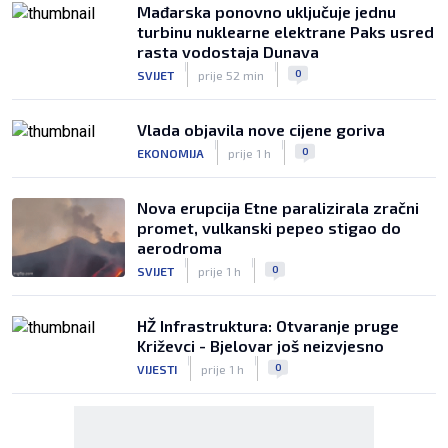
Mađarska ponovno uključuje jednu
turbinu nuklearne elektrane Paks usred
rasta vodostaja Dunava
|
|
0
SVIJET
prije 52 min
Vlada objavila nove cijene goriva
|
|
0
EKONOMIJA
prije 1 h
Nova erupcija Etne paralizirala zračni
promet, vulkanski pepeo stigao do
aerodroma
|
|
0
SVIJET
prije 1 h
HŽ Infrastruktura: Otvaranje pruge
Križevci - Bjelovar još neizvjesno
|
|
0
VIJESTI
prije 1 h