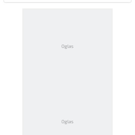
Oglas
Oglas