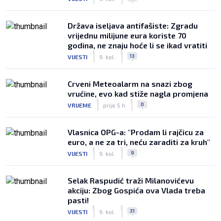
Država iseljava antifašiste: Zgradu
vrijednu milijune eura koriste 70
godina, ne znaju hoće li se ikad vratiti
|
|
13
VIJESTI
9. kol.
Crveni Meteoalarm na snazi zbog
vrućine, evo kad stiže nagla promjena
|
|
0
VRIJEME
prije 5 h
Vlasnica OPG-a: "Prodam li rajčicu za
euro, a ne za tri, neću zaraditi za kruh"
|
|
9
VIJESTI
9. kol.
Selak Raspudić traži Milanovićevu
akciju: Zbog Gospića ova Vlada treba
pasti!
|
|
31
VIJESTI
9. kol.