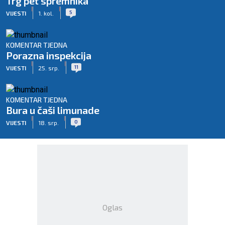
Trg pet spremnika
|
|
5
VIJESTI
1. kol.
KOMENTAR TJEDNA
Porazna inspekcija
|
|
11
VIJESTI
25. srp.
KOMENTAR TJEDNA
Bura u čaši limunade
|
|
0
VIJESTI
18. srp.
Oglas