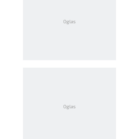
Oglas
Oglas