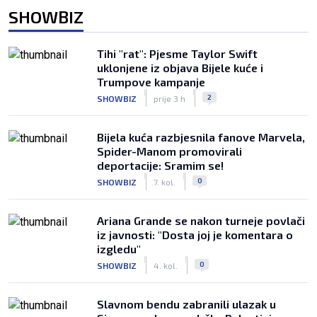
SHOWBIZ
Tihi "rat": Pjesme Taylor Swift
uklonjene iz objava Bijele kuće i
Trumpove kampanje
|
|
2
SHOWBIZ
prije 3 h
Bijela kuća razbjesnila fanove Marvela,
Spider-Manom promovirali
deportacije: Sramim se!
|
|
0
SHOWBIZ
7. kol.
Ariana Grande se nakon turneje povlači
iz javnosti: "Dosta joj je komentara o
izgledu"
|
|
0
SHOWBIZ
4. kol.
Slavnom bendu zabranili ulazak u