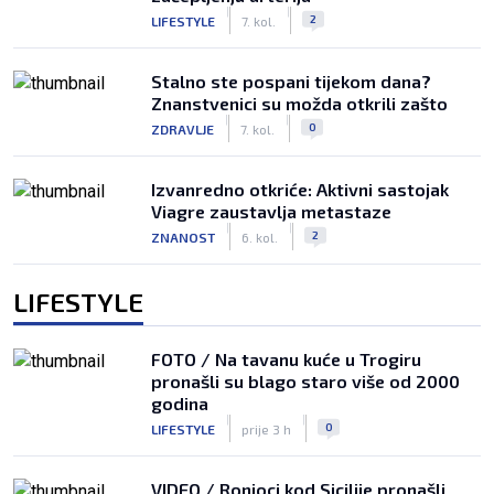
|
|
2
LIFESTYLE
7. kol.
Stalno ste pospani tijekom dana?
Znanstvenici su možda otkrili zašto
|
|
0
ZDRAVLJE
7. kol.
Izvanredno otkriće: Aktivni sastojak
Viagre zaustavlja metastaze
|
|
2
ZNANOST
6. kol.
LIFESTYLE
FOTO / Na tavanu kuće u Trogiru
pronašli su blago staro više od 2000
godina
|
|
0
LIFESTYLE
prije 3 h
VIDEO / Ronioci kod Sicilije pronašli