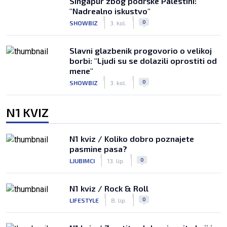
Singapur zbog podrške Palestini:
"Nadrealno iskustvo"
|
|
0
SHOWBIZ
3. kol.
Slavni glazbenik progovorio o velikoj
borbi: "Ljudi su se dolazili oprostiti od
mene"
|
|
0
SHOWBIZ
3. kol.
N1 KVIZ
N1 kviz / Koliko dobro poznajete
pasmine pasa?
|
|
0
LJUBIMCI
13. lip.
N1 kviz / Rock & Roll
|
|
0
LIFESTYLE
8. lip.