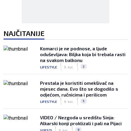
NAJČITANIJE
Komarci je ne podnose, a ljude
oduševljava: Biljka koja bi trebala rasti
na svakom balkonu
|
|
2
LIFESTYLE
9. kol.
Prestala je koristiti omekšivač na
mjesec dana. Evo što se dogodilo s
odjećom, ručnicima i perilicom
|
|
5
LIFESTYLE
9. kol.
VIDEO / Nezgoda u središtu Sinja:
Alkarski konji proklizali i pali na Pijaci
|
|
9
VIJESTI
9. kol.