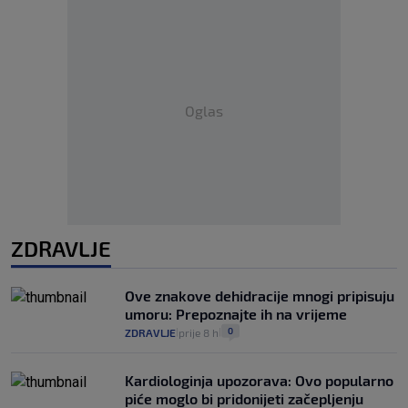
Oglas
ZDRAVLJE
Ove znakove dehidracije mnogi pripisuju
umoru: Prepoznajte ih na vrijeme
0
ZDRAVLJE
prije 8 h
|
|
Kardiologinja upozorava: Ovo popularno
piće moglo bi pridonijeti začepljenju