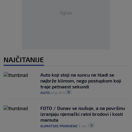
Oglas
NAJČITANIJE
Auto koji stoji na suncu ne hladi se
najbrže klimom, nego postupkom koji
traje petnaest sekundi
0
AUTO
prije 16 h
|
|
FOTO / Dunav se isušuje, a na površinu
izranjaju njemački ratni brodovi i kosti
mamuta
2
KLIMATSKE PROMJENE
5. kol.
|
|