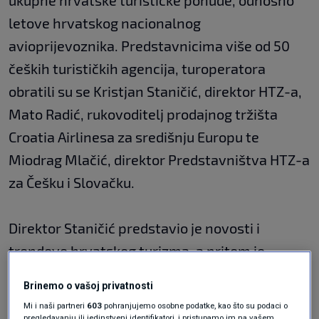
ukupne hrvatske turističke ponude, odnosno
letove hrvatskog nacionalnog
avioprijevoznika. Predstavnicima više od 50
čeških turističkih agencija, turoperatora
obratili su se Kristjan Staničić, direktor HTZ-a,
Mato Radić, rukovoditelj prodajnog tržišta
Croatia Airlinesa za središnju Europu te
Miodrag Mlačić, direktor Predstavništva HTZ-a
za Češku i Slovačku.
Direktor Staničić predstavio je novosti i
trendove hrvatskog turizma, a pritom je
posebno naglasio važnost tržišta Češke za
Brinemo o vašoj privatnosti
njegove ukupne rezultate. "Hrvatska se
Mi i naši partneri
603
pohranjujemo osobne podatke, kao što su podaci o
pregledavanju ili jedinstveni identifikatori, i pristupamo im na vašem