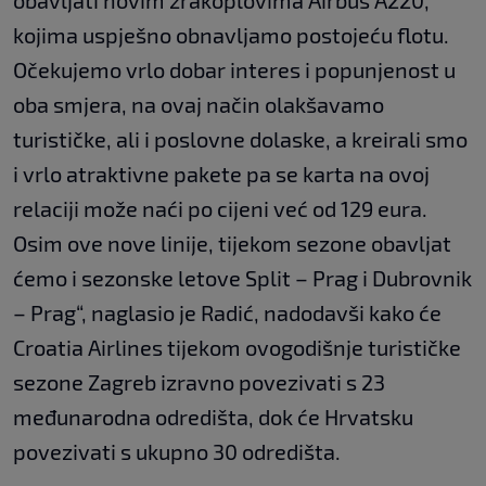
obavljati novim zrakoplovima Airbus A220,
kojima uspješno obnavljamo postojeću flotu.
Očekujemo vrlo dobar interes i popunjenost u
oba smjera, na ovaj način olakšavamo
turističke, ali i poslovne dolaske, a kreirali smo
i vrlo atraktivne pakete pa se karta na ovoj
relaciji može naći po cijeni već od 129 eura.
Osim ove nove linije, tijekom sezone obavljat
ćemo i sezonske letove Split – Prag i Dubrovnik
– Prag“, naglasio je Radić, nadodavši kako će
Croatia Airlines tijekom ovogodišnje turističke
sezone Zagreb izravno povezivati s 23
međunarodna odredišta, dok će Hrvatsku
povezivati s ukupno 30 odredišta.