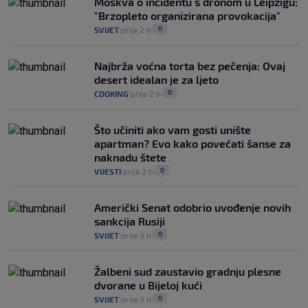
Moskva o incidentu s dronom u Leipzigu:
"Brzopleto organizirana provokacija"
0
SVIJET
prije 2 h
|
|
Najbrža voćna torta bez pečenja: Ovaj
desert idealan je za ljeto
0
COOKING
prije 2 h
|
|
Što učiniti ako vam gosti unište
apartman? Evo kako povećati šanse za
naknadu štete
0
VIJESTI
prije 2 h
|
|
Američki Senat odobrio uvođenje novih
sankcija Rusiji
0
SVIJET
prije 3 h
|
|
Žalbeni sud zaustavio gradnju plesne
dvorane u Bijeloj kući
0
SVIJET
prije 3 h
|
|