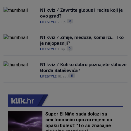
N1 kviz / Zavrtite globus i recite koji je
ovo grad?
0
LIFESTYLE
2. lip.
|
|
N1 kviz / Zmije, meduze, komarci... Tko
je najopasniji?
0
LIFESTYLE
1. lip.
|
|
N1 kviz / Koliko dobro poznajete stihove
Đorđa Balaševića?
11
LIFESTYLE
18. svi.
|
|
Super El Niño sada dolazi sa
smrtonosnim upozorenjem na
opaku bolest: "To su značajne