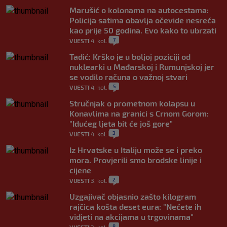
Marušić o kolonama na autocestama:
Policija satima obavlja očevide nesreća
kao prije 50 godina. Evo kako to ubrzati
7
VIJESTI
4. kol.
|
|
Tadić: Krško je u boljoj poziciji od
nuklearki u Mađarskoj i Rumunjskoj jer
se vodilo računa o važnoj stvari
5
VIJESTI
4. kol.
|
|
Stručnjak o prometnom kolapsu u
Konavlima na granici s Crnom Gorom:
"Idućeg ljeta bit će još gore"
3
VIJESTI
4. kol.
|
|
Iz Hrvatske u Italiju može se i preko
mora. Provjerili smo brodske linije i
cijene
2
VIJESTI
3. kol.
|
|
Uzgajivač objasnio zašto kilogram
rajčica košta deset eura: "Nećete ih
vidjeti na akcijama u trgovinama"
8
|
|