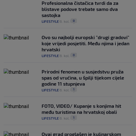
Profesionalna čistačica tvrdi da za
blistave podove trebate samo dva
sastojka
0
LIFESTYLE
6. kol.
|
|
Ovo su najbolji europski "drugi gradovi"
koje vrijedi posjetiti. Među njima i jedan
hrvatski
0
LIFESTYLE
6. kol.
|
|
Prirodni fenomen u susjedstvu pruža
spas od vrućina, u špilji tijekom cijele
godine 11 stupnjeva
1
LIFESTYLE
6. kol.
|
|
FOTO, VIDEO/ Kupanje s konjima hit
među turistima na hrvatskoj obali
1
LIFESTYLE
6. kol.
|
|
Ovaj grad proglašen je kulinarskom