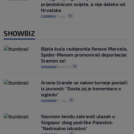
prijestolnicom svijeta, a nije daleko od
Hrvatske
0
COOKING
5. kol.
|
|
SHOWBIZ
Bijela kuća razbjesnila fanove Marvela,
Spider-Manom promovirali deportacije:
Sramim se!
0
SHOWBIZ
prije 6 h
|
|
Ariana Grande se nakon turneje povlači
iz javnosti: "Dosta joj je komentara o
izgledu"
0
SHOWBIZ
4. kol.
|
|
Slavnom bendu zabranili ulazak u
Singapur zbog podrške Palestini:
"Nadrealno iskustvo"
0