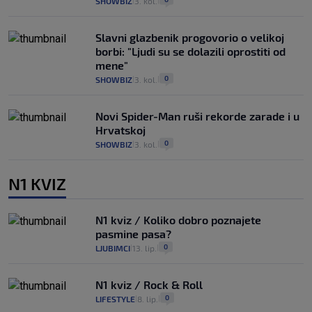
SHOWBIZ
3. kol.
|
|
Slavni glazbenik progovorio o velikoj
borbi: "Ljudi su se dolazili oprostiti od
mene"
0
SHOWBIZ
3. kol.
|
|
Novi Spider-Man ruši rekorde zarade i u
Hrvatskoj
0
SHOWBIZ
3. kol.
|
|
N1 KVIZ
N1 kviz / Koliko dobro poznajete
pasmine pasa?
0
LJUBIMCI
13. lip.
|
|
N1 kviz / Rock & Roll
0
LIFESTYLE
8. lip.
|
|