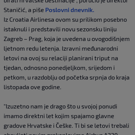
birati hrvatske destinacije“, poručio je direktor
Staničić, a piše
Poslovni dnevnik.
Iz Croatia Airlinesa ovom su prilikom posebno
istaknuli i predstavili novu sezonsku liniju
Zagreb – Prag, koja je uvedena u ovogodišnjem
ljetnom redu letenja. Izravni međunarodni
letovi na ovoj su relaciji planirani triput na
tjedan, odnosno ponedjeljkom, srijedom i
petkom, u razdoblju od početka srpnja do kraja
listopada ove godine.
"Izuzetno nam je drago što u svojoj ponudi
imamo direktni let kojim spajamo glavne
gradove Hrvatske i Češke. Ti bi se letovi trebali