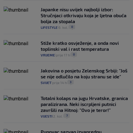
Japanke nisu uvijek najbolji izbor:
Stručnjaci otkrivaju koja je ljetna obuća
bolja za stopala
0
LIFESTYLE
6. kol.
|
|
Stiže kratko osvježenje, a onda novi
toplinski val i rast temperatura
0
VRIJEME
prije 17 h
|
|
Jakovina o posjetu Zelenskog Srbiji: "Još
se nije odlučilo na koju stranu se ide"
3
SVIJET
prije 14 h
|
|
Totalni kolaps na jugu Hrvatske, granica
paralizirana. Neki iscrpljeni putnici
završili na Hitnoj: "Ovo je teror!"
7
VIJESTI
2. kol.
|
|
Pupovac sazvao izvanrednu