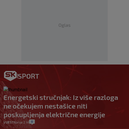
Oglas
SPORT
Energetski stručnjak: Iz više razloga
ne očekujem nestašice niti
poskupljenja električne energije
0
VIJESTI
prije 2 h
|
|