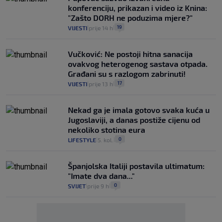
konferenciju, prikazan i video iz Knina:
"Zašto DORH ne poduzima mjere?"
19
VIJESTI
prije 14 h
|
|
Vučković: Ne postoji hitna sanacija
ovakvog heterogenog sastava otpada.
Građani su s razlogom zabrinuti!
17
VIJESTI
prije 13 h
|
|
Nekad ga je imala gotovo svaka kuća u
Jugoslaviji, a danas postiže cijenu od
nekoliko stotina eura
0
LIFESTYLE
5. kol.
|
|
Španjolska Italiji postavila ultimatum:
"Imate dva dana..."
0
SVIJET
prije 9 h
|
|