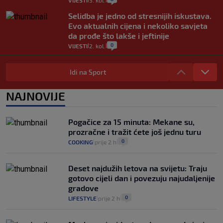
VIJESTI
3. kol.
Selidba je jedno od stresnijih iskustava.
Evo aktualnih cijena i nekoliko savjeta
da prođe što lakše i jeftinije
0
VIJESTI
2. kol.
|
|
Izračunali smo koliko košta putovanje
automobilom na Hvar iz Zagreba, a
Idi na Sport
koliko iz Osijeka
14
VIJESTI
2. kol.
NAJNOVIJE
|
|
"Kći je otišla na more, a zaboravila
zdravstvenu iskaznicu". Kakva su prava
Pogačice za 15 minuta: Mekane su,
pacijenata izvan mjesta prebivališta?
prozračne i tražit ćete još jednu turu
1
VIJESTI
1. kol.
|
|
0
COOKING
prije 2 h
|
|
Deset najdužih letova na svijetu: Traju
gotovo cijeli dan i povezuju najudaljenije
gradove
0
LIFESTYLE
prije 2 h
|
|