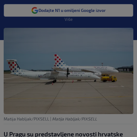
Dodajte N1 u omiljeni Google izvor
Više
Matija Habljak/PIXSELL
|
Matija Habljak/PIXSELL
U Pragu su predstavljene novosti hrvatske