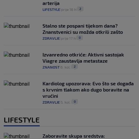
arterija
2
LIFESTYLE
prije 16 h
|
|
Stalno ste pospani tijekom dana?
Znanstvenici su možda otkrili zašto
0
ZDRAVLJE
prije 17 h
|
|
Izvanredno otkriće: Aktivni sastojak
Viagre zaustavlja metastaze
2
ZNANOST
6. kol.
|
|
Kardiolog upozorava: Evo što se događa
s krvnim tlakom ako dugo boravite na
vrućini
0
ZDRAVLJE
5. kol.
|
|
LIFESTYLE
Zaboravite skupa sredstva: