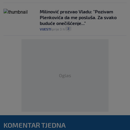
Milinović prozvao Vladu: "Pozivam
Plenkovića da me posluša. Za svako
buduće onečišćenje..."
2
VIJESTI
prije 3 h
|
|
Oglas
KOMENTAR TJEDNA