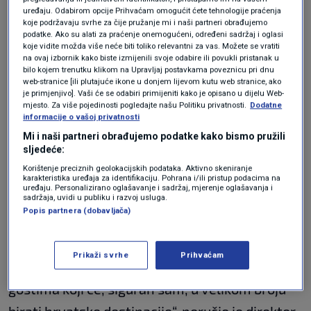
tradicionalno nalazi među najpopularnijim
uređaju. Odabirom opcije Prihvaćam omogućit ćete tehnologije praćenja
inozemnim destinacijama čeških ljubitelja
koje podržavaju svrhe za čije pružanje mi i naši partneri obrađujemo
podatke. Ako su alati za praćenje onemogućeni, određeni sadržaj i oglasi
putovanja. Češka se nalazi među top 5 tržišta s
koje vidite možda više neće biti toliko relevantni za vas. Možete se vratiti
na ovaj izbornik kako biste izmijenili svoje odabire ili povukli pristanak u
kojih hrvatski turizam ostvaruje najveći broj
bilo kojem trenutku klikom na Upravljaj postavkama poveznicu pri dnu
web-stranice [ili plutajuće ikone u donjem lijevom kutu web stranice, ako
turističkih dolazaka i noćenja. Tako je bilo i lani
je primjenjivo]. Vaši će se odabiri primijeniti kako je opisano u dijelu Web-
mjesto. Za više pojedinosti pogledajte našu Politiku privatnosti.
Dodatne
kada su Česi u našoj zemlji ostvarili više od 5
informacije o vašoj privatnosti
milijuna noćenja te u ovoj godini želimo
Mi i naši partneri obrađujemo podatke kako bismo pružili
sljedeće:
zadržati tu razinu prometa. Međutim, to neće
Korištenje preciznih geolokacijskih podataka. Aktivno skeniranje
biti lako, globalni sektor putovanja se suočava
karakteristika uređaja za identifikaciju. Pohrana i/ili pristup podacima na
uređaju. Personalizirano oglašavanje i sadržaj, mjerenje oglašavanja i
s brojnim izazovima, a kako ništa ne želimo
sadržaja, uvidi u publiku i razvoj usluga.
Popis partnera (dobavljača)
prepustiti slučaju cilj nam je hrvatsku
turističku ponudu i novosti dodatno približiti
Prikaži svrhe
Prihvaćam
našim partnerima, ali i svim potencijalnim
gostima koji će, siguran sam, u velikom broju