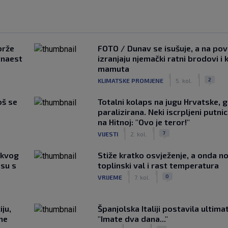
brže
FOTO / Dunav se isušuje, a na pov
tnaest
izranjaju njemački ratni brodovi i 
mamuta
|
|
2
KLIMATSKE PROMJENE
5. kol.
oš se
Totalni kolaps na jugu Hrvatske, g
paralizirana. Neki iscrpljeni putnici
na Hitnoj: "Ovo je teror!"
|
|
7
VIJESTI
2. kol.
akvog
Stiže kratko osvježenje, a onda no
su s
toplinski val i rast temperatura
|
|
0
VRIJEME
7. kol.
ju,
Španjolska Italiji postavila ultima
 ne
"Imate dva dana..."
|
|