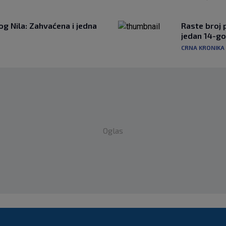
g Nila: Zahvaćena i jedna
Raste broj p
jedan 14-go
CRNA KRONIKA
Oglas