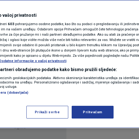
novu sezonsku liniju
N1(DIS)INFO
KLIMATSKE PROMJENE
 vašoj privatnosti
ra
rtneri
603
pohranjujemo osobne podatke, kao što su podaci o pregledavanju ili jedinstveni 
FOTO
o im na vašem uređaju. Odabirom opcije Prihvaćam omogućit ćete tehnologije praćenja
vrhe za čije pružanje mi i naši partneri obrađujemo podatke. Ako su alati za praćenje
žaj i oglasi koje vidite možda više neće biti toliko relevantni za vas. Možete se vratiti n
VIDEO
zmijenili svoje odabire ili povukli pristanak u bilo kojem trenutku klikom na Upravljaj p
i dnu web-stranice [ili plutajuće ikone u donjem lijevom kutu web stranice, ako je primje
rimijeniti kako je opisano u dijelu Web-mjesto. Za više pojedinosti pogledajte našu Politi
Dodatne informacije o vašoj privatnosti
 partneri obrađujemo podatke kako bismo pružili sljedeće:
rističke ponude.
Pročitaj više
reciznih geolokacijskih podataka. Aktivno skeniranje karakteristika uređaja za identifika
p podacima na uređaju. Personalizirano oglašavanje i sadržaj, mjerenje oglašavanja i sadr
zvoj usluga.
era (dobavljača)
Prikaži svrhe
Prihvaćam
Oglas