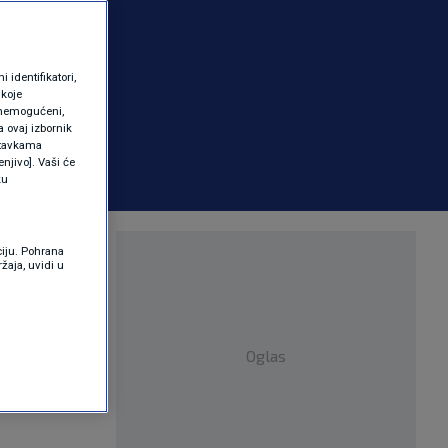
identifikatori,
 koje
 onemogućeni,
a ovaj izbornik
ostavkama
njivo]. Vaši će
ku
ciju. Pohrana
žaja, uvidi u
Oglas