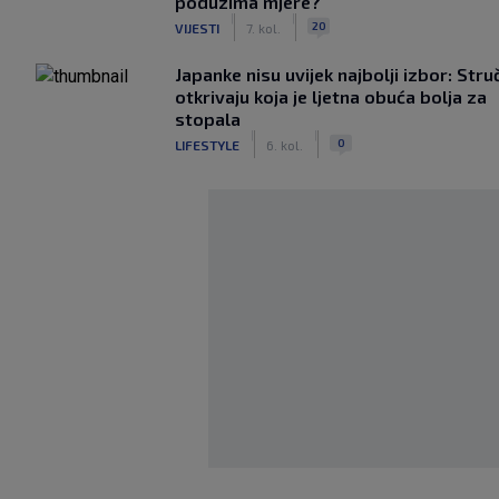
poduzima mjere?"
|
|
20
VIJESTI
7. kol.
Japanke nisu uvijek najbolji izbor: Stru
otkrivaju koja je ljetna obuća bolja za
stopala
|
|
0
LIFESTYLE
6. kol.