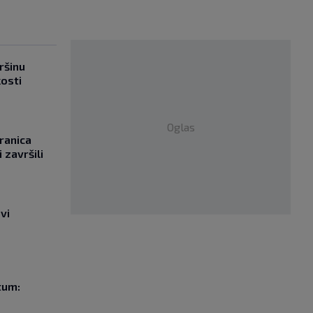
ršinu
kosti
Oglas
ranica
 završili
vi
tum: