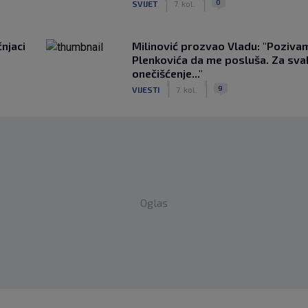
0
SVIJET
7. kol.
čnjaci
Milinović prozvao Vladu: "Poziva
Plenkovića da me posluša. Za sv
onečišćenje..."
|
|
9
VIJESTI
7. kol.
Oglas