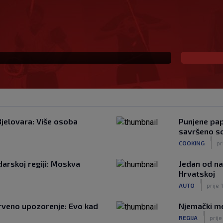
nfantina: Njegova
cem UEFA-e?
Bjelovara: Više osoba
Punjene papr
savršeno s
|
COOKING
pr
darskoj regiji: Moskva
Jedan od na
Hrvatskoj
|
AUTO
prije 
rveno upozorenje: Evo kad
Njemački me
|
REGIJA
prije