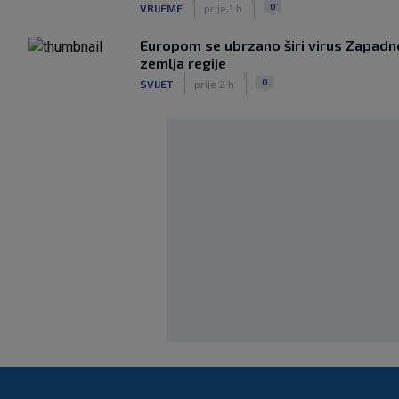
|
|
0
VRIJEME
prije 1 h
Europom se ubrzano širi virus Zapadno
zemlja regije
|
|
0
SVIJET
prije 2 h