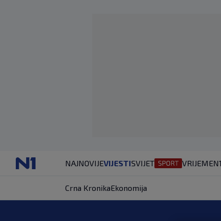
NAJNOVIJE
VIJESTI
SVIJET
VRIJEME
N
Crna Kronika
Ekonomija