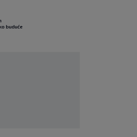
m
ako buduće