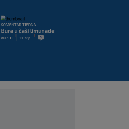
KOMENTAR TJEDNA
Bura u čaši limunade
|
|
0
VIJESTI
18. srp.