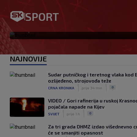
Telegraph ozbiljno optužio I
SPORT
ljubavnica isplaćena je nov
|
SK
prije 1 h
NAJNOVIJE
Sudar putničkog i teretnog vlaka kod 
ozlijeđeno, strojovođa teže
|
|
0
CRNA KRONIKA
prije 34 min
VIDEO / Gori rafinerija u ruskoj Krasno
pojačala napade na Kijev
|
|
0
SVIJET
prije 1 h
Za tri grada DHMZ izdao višednevno c
će se smanjiti opasnost