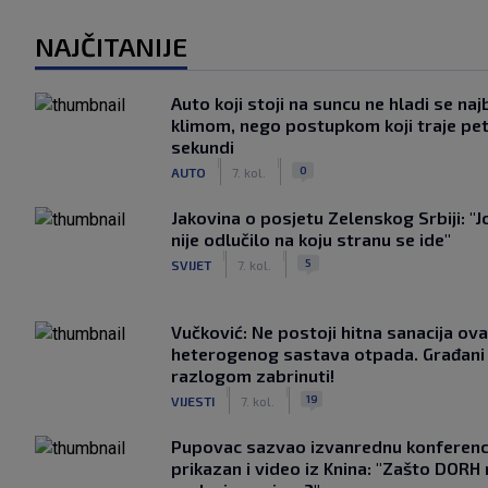
NAJČITANIJE
Auto koji stoji na suncu ne hladi se naj
klimom, nego postupkom koji traje pe
sekundi
|
|
0
AUTO
7. kol.
Jakovina o posjetu Zelenskog Srbiji: "J
nije odlučilo na koju stranu se ide"
|
|
5
SVIJET
7. kol.
Vučković: Ne postoji hitna sanacija ov
heterogenog sastava otpada. Građani 
razlogom zabrinuti!
|
|
19
VIJESTI
7. kol.
Pupovac sazvao izvanrednu konferenci
prikazan i video iz Knina: "Zašto DORH