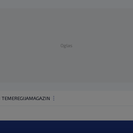
Oglas
1 TEME
REGIJA
MAGAZIN
N1 KOMENTAR
KOLUMNE