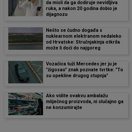
da misli da ga dodiruje nevidljiva
ruka, a nakon 20 godina dobio je
dijagnozu
Nešto se čudno događa s
nuklearnom elektranom nedaleko
od Hrvatske: Stručnjakinja otkrila
može li doći do najgoreg
Vozačica tuži Mercedes jer ju je
"žigosao" znak poznate tvrtke: "To
su opekline drugog stupnja"
Ako vidite ovakvu ambalažu
mliječnog proizvoda, ni slučajno ga
ne konzumirajte