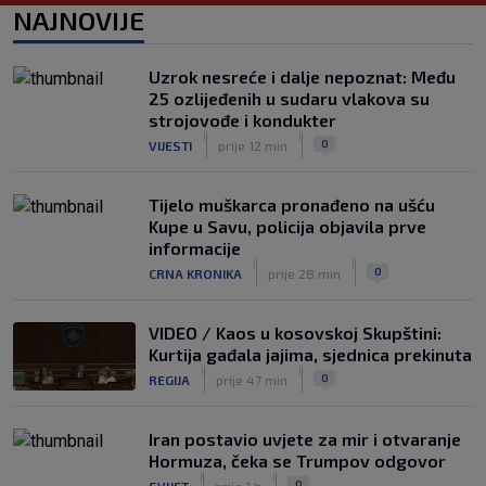
NAJNOVIJE
Trener Osijeka nakon demoliranja
Rudeša: ‘Pokazali smo puni potencijal’
|
Uzrok nesreće i dalje nepoznat: Među
SK
8. kol.
25 ozlijeđenih u sudaru vlakova su
VIDEO / Potez kakav se rijetko viđa:
strojovođe i kondukter
Kada pomoć nije stigla, na rukama je
|
|
0
VIJESTI
prije 12 min
iznio suigrača u bolovima
|
SK
8. kol.
Tijelo muškarca pronađeno na ušću
Kupe u Savu, policija objavila prve
informacije
|
|
0
CRNA KRONIKA
prije 28 min
VIDEO / Kaos u kosovskoj Skupštini:
Kurtija gađala jajima, sjednica prekinuta
|
|
0
REGIJA
prije 47 min
Iran postavio uvjete za mir i otvaranje
Hormuza, čeka se Trumpov odgovor
|
|
0
SVIJET
prije 1 h