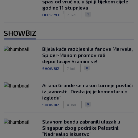
spas od vrućina, u špilji tijekom cijele
godine 11 stupnjeva
|
|
1
LIFESTYLE
6. kol.
SHOWBIZ
Bijela kuća razbjesnila fanove Marvela,
Spider-Manom promovirali
deportacije: Sramim se!
|
|
0
SHOWBIZ
7. kol.
Ariana Grande se nakon turneje povlači
iz javnosti: "Dosta joj je komentara o
izgledu"
|
|
0
SHOWBIZ
4. kol.
Slavnom bendu zabranili ulazak u
Singapur zbog podrške Palestini:
"Nadrealno iskustvo"