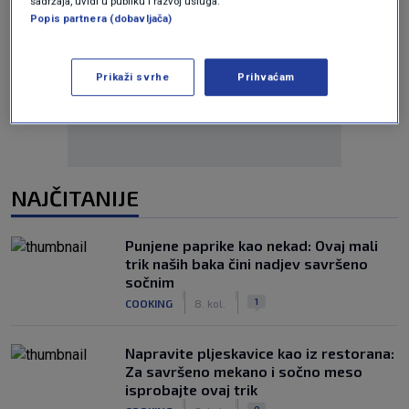
sadržaja, uvidi u publiku i razvoj usluga.
Popis partnera (dobavljača)
Oglas
Prikaži svrhe
Prihvaćam
NAJČITANIJE
Punjene paprike kao nekad: Ovaj mali
trik naših baka čini nadjev savršeno
sočnim
|
|
1
COOKING
8. kol.
Napravite pljeskavice kao iz restorana:
Za savršeno mekano i sočno meso
isprobajte ovaj trik
|
|
0