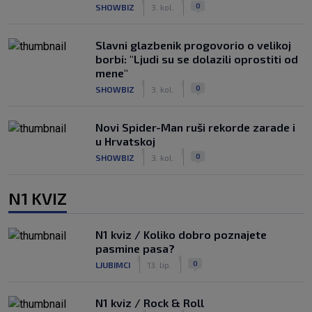
|
|
0
SHOWBIZ
3. kol.
Slavni glazbenik progovorio o velikoj
borbi: "Ljudi su se dolazili oprostiti od
mene"
|
|
0
SHOWBIZ
3. kol.
Novi Spider-Man ruši rekorde zarade i
u Hrvatskoj
|
|
0
SHOWBIZ
3. kol.
N1 KVIZ
N1 kviz / Koliko dobro poznajete
pasmine pasa?
|
|
0
LJUBIMCI
13. lip.
N1 kviz / Rock & Roll