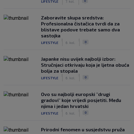
0
LIFESTYLE
7. kol.
Zaboravite skupa sredstva:
Profesionalna čistačica tvrdi da za
blistave podove trebate samo dva
sastojka
|
|
0
LIFESTYLE
6. kol.
Japanke nisu uvijek najbolji izbor:
Stručnjaci otkrivaju koja je ljetna obuća
bolja za stopala
|
|
0
LIFESTYLE
6. kol.
Ovo su najbolji europski "drugi
gradovi" koje vrijedi posjetiti. Među
njima i jedan hrvatski
|
|
0
LIFESTYLE
6. kol.
Prirodni fenomen u susjedstvu pruža