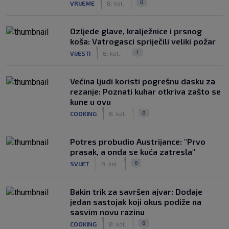
0
VRIJEME
8. kol.
Ozljede glave, kralježnice i prsnog
koša: Vatrogasci spriječili veliki požar
|
|
1
VIJESTI
8. kol.
Većina ljudi koristi pogrešnu dasku za
rezanje: Poznati kuhar otkriva zašto se
kune u ovu
|
|
0
COOKING
8. kol.
Potres probudio Austrijance: "Prvo
prasak, a onda se kuća zatresla"
|
|
0
SVIJET
8. kol.
Bakin trik za savršen ajvar: Dodaje
jedan sastojak koji okus podiže na
sasvim novu razinu
|
|
0
COOKING
8. kol.