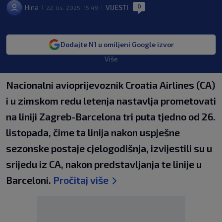
0
Hina
VIJESTI
22. lis. 2025. 15:49
|
|
|
Dodajte N1 u omiljeni Google izvor
Više
Nacionalni avioprijevoznik Croatia Airlines (CA)
i u zimskom redu letenja nastavlja prometovati
na liniji Zagreb-Barcelona tri puta tjedno od 26.
listopada, čime ta linija nakon uspješne
sezonske postaje cjelogodišnja, izvijestili su u
srijedu iz CA, nakon predstavljanja te linije u
Barceloni.
Pročitaj više