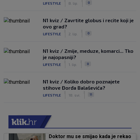
|
|
0
LIFESTYLE
8. lip.
N1 kviz / Zavrtite globus i recite koji je
ovo grad?
|
|
0
LIFESTYLE
2. lip.
N1 kviz / Zmije, meduze, komarci... Tko
je najopasniji?
|
|
0
LIFESTYLE
1. lip.
N1 kviz / Koliko dobro poznajete
stihove Đorđa Balaševića?
|
|
11
LIFESTYLE
18. svi.
Doktor mu se smijao kada je rekao