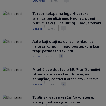
COOKING
8. kol.
Totalni kolaps na jugu Hrvatske,
granica paralizirana. Neki iscrpljeni
putnici završili na Hitnoj: "Ovo je teror!"
|
|
8
VIJESTI
2. kol.
Auto koji stoji na suncu ne hladi se
najbrže klimom, nego postupkom koji
traje petnaest sekundi
|
|
0
AUTO
7. kol.
Miletić sve dostavio MUP-u: "Sumnjivi
otpad nalazi se i kod Udbine, na
zemljišnoj čestici u vlasništvu države"
|
|
7
VIJESTI
8. kol.
Toplinski val se vraća: Nakon bure,
stižu pljuskovi i grmljavina
|
|