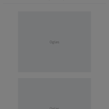
Oglas
Oglas