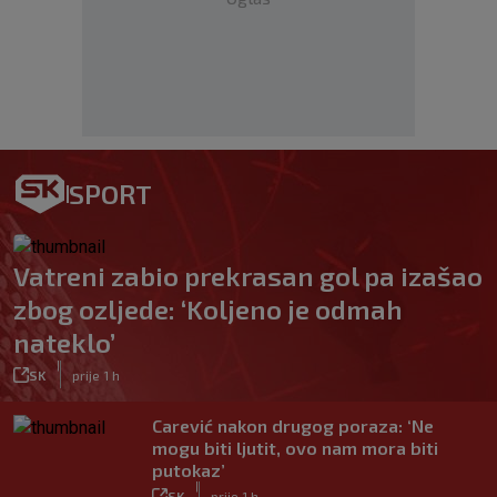
SPORT
Vatreni zabio prekrasan gol pa izašao
zbog ozljede: ‘Koljeno je odmah
nateklo’
|
SK
prije 1 h
Carević nakon drugog poraza: ‘Ne
mogu biti ljutit, ovo nam mora biti
putokaz’
|
SK
prije 1 h