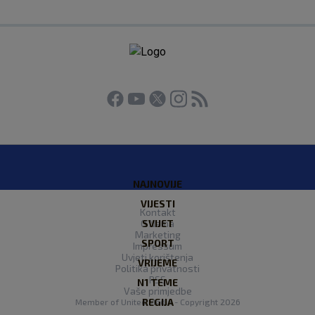
NAJNOVIJE
VIJESTI
Kontakt
O Nama
SVIJET
Marketing
SPORT
Impressum
Uvjeti korištenja
VRIJEME
Politika privatnosti
RSS
N1 TEME
Vaše primjedbe
REGIJA
Member of
United Media
- Copyright 2026