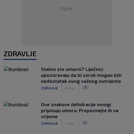
Oglas
ZDRAVLJE
Stalno ste umorni? Liječnici
upozoravaju da bi uzrok mogao biti
nedostatak ovog važnog nutrijenta
|
|
0
ZDRAVLJE
8. kol.
Ove znakove dehidracije mnogi
pripisuju umoru: Prepoznajte ih na
vrijeme
|
|
0
ZDRAVLJE
7. kol.