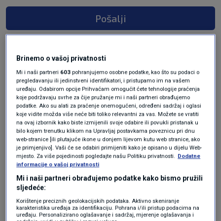
Pošalji
Brinemo o vašoj privatnosti
Mi i naši partneri
603
pohranjujemo osobne podatke, kao što su podaci o
pregledavanju ili jedinstveni identifikatori, i pristupamo im na vašem
uređaju. Odabirom opcije Prihvaćam omogućit ćete tehnologije praćenja
koje podržavaju svrhe za čije pružanje mi i naši partneri obrađujemo
podatke. Ako su alati za praćenje onemogućeni, određeni sadržaj i oglasi
koje vidite možda više neće biti toliko relevantni za vas. Možete se vratiti
na ovaj izbornik kako biste izmijenili svoje odabire ili povukli pristanak u
Oglas
bilo kojem trenutku klikom na Upravljaj postavkama poveznicu pri dnu
web-stranice [ili plutajuće ikone u donjem lijevom kutu web stranice, ako
je primjenjivo]. Vaši će se odabiri primijeniti kako je opisano u dijelu Web-
mjesto. Za više pojedinosti pogledajte našu Politiku privatnosti.
Dodatne
informacije o vašoj privatnosti
Mi i naši partneri obrađujemo podatke kako bismo pružili
sljedeće:
Korištenje preciznih geolokacijskih podataka. Aktivno skeniranje
karakteristika uređaja za identifikaciju. Pohrana i/ili pristup podacima na
uređaju. Personalizirano oglašavanje i sadržaj, mjerenje oglašavanja i