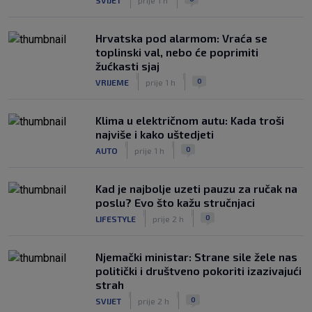
Hrvatska pod alarmom: Vraća se
toplinski val, nebo će poprimiti
žućkasti sjaj
|
|
0
VRIJEME
prije 1 h
Klima u električnom autu: Kada troši
najviše i kako uštedjeti
|
|
0
AUTO
prije 1 h
Kad je najbolje uzeti pauzu za ručak na
poslu? Evo što kažu stručnjaci
|
|
0
LIFESTYLE
prije 2 h
Njemački ministar: Strane sile žele nas
politički i društveno pokoriti izazivajući
strah
|
|
0
SVIJET
prije 2 h