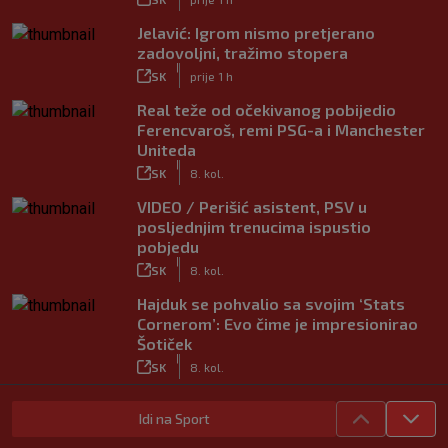
Jelavić: Igrom nismo pretjerano
zadovoljni, tražimo stopera
|
SK
prije 1 h
Real teže od očekivanog pobijedio
Ferencvaroš, remi PSG-a i Manchester
Uniteda
|
SK
8. kol.
VIDEO / Perišić asistent, PSV u
posljednjim trenucima ispustio
pobjedu
|
SK
8. kol.
Hajduk se pohvalio sa svojim ‘Stats
Cornerom’: Evo čime je impresionirao
Šotiček
|
SK
8. kol.
Vlašić strijelac za Torino; ova gesta sve
Idi na Sport
govori o njegovom statusu
|
SK
8. kol.