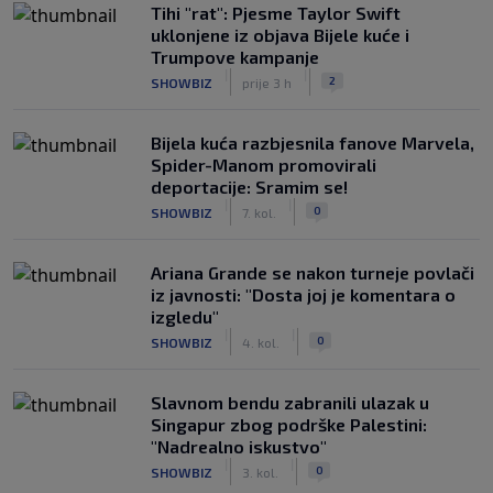
Tihi "rat": Pjesme Taylor Swift
uklonjene iz objava Bijele kuće i
Trumpove kampanje
|
|
2
SHOWBIZ
prije 3 h
Bijela kuća razbjesnila fanove Marvela,
Spider-Manom promovirali
deportacije: Sramim se!
|
|
0
SHOWBIZ
7. kol.
Ariana Grande se nakon turneje povlači
iz javnosti: "Dosta joj je komentara o
izgledu"
|
|
0
SHOWBIZ
4. kol.
Slavnom bendu zabranili ulazak u
Singapur zbog podrške Palestini:
"Nadrealno iskustvo"
|
|
0
SHOWBIZ
3. kol.