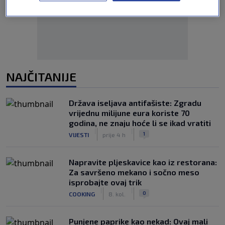
NAJČITANIJE
Država iseljava antifašiste: Zgradu
vrijednu milijune eura koriste 70
godina, ne znaju hoće li se ikad vratiti
|
|
1
VIJESTI
prije 4 h
Napravite pljeskavice kao iz restorana:
Za savršeno mekano i sočno meso
isprobajte ovaj trik
|
|
0
COOKING
8. kol.
Punjene paprike kao nekad: Ovaj mali