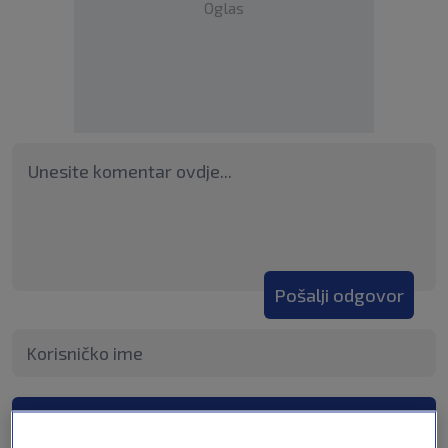
Oglas
Pošalji odgovor
Pošalji