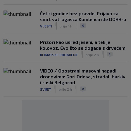
Četiri godine bez pravde: Prijava za
smrt vatrogasca Komlenca ide DORH-u
|
|
0
VIJESTI
prije 1 h
Prizori kao usred jeseni, a tek je
kolovoz: Evo što se događa s drvećem
|
|
1
KLIMATSKE PROMJENE
prije 2 h
VIDEO / Obostrani masovni napadi
dronovima: Gori Odesa, stradali Harkiv
i ruski Belgorod
|
|
0
SVIJET
prije 2 h