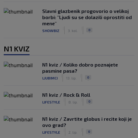
Slavni glazbenik progovorio o velikoj
borbi: "Ljudi su se dolazili oprostiti od
mene"
|
|
0
SHOWBIZ
3. kol.
N1 KVIZ
N1 kviz / Koliko dobro poznajete
pasmine pasa?
|
|
0
LJUBIMCI
13. lip.
N1 kviz / Rock & Roll
|
|
0
LIFESTYLE
8. lip.
N1 kviz / Zavrtite globus i recite koji je
ovo grad?
|
|
0
LIFESTYLE
2. lip.