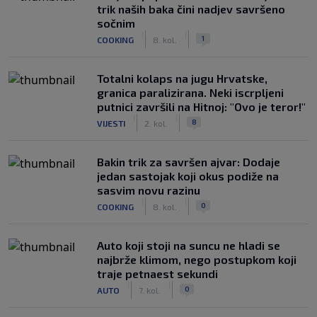
trik naših baka čini nadjev savršeno
sočnim
|
|
1
COOKING
8. kol.
Totalni kolaps na jugu Hrvatske,
granica paralizirana. Neki iscrpljeni
putnici završili na Hitnoj: "Ovo je teror!"
|
|
8
VIJESTI
2. kol.
Bakin trik za savršen ajvar: Dodaje
jedan sastojak koji okus podiže na
sasvim novu razinu
|
|
0
COOKING
8. kol.
Auto koji stoji na suncu ne hladi se
najbrže klimom, nego postupkom koji
traje petnaest sekundi
|
|
0
AUTO
7. kol.