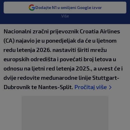
Dodajte N1 u omiljeni Google izvor
Više
Nacionalni zračni prijevoznik Croatia Airlines
(CA) najavio je u ponedjeljak da će u ljetnom
redu letenja 2026. nastaviti širiti mrežu
europskih odredišta i povećati broj letova u
odnosu na ljetni red letenja 2025., a uvest će i
dvije redovite međunarodne linije Stuttgart-
Dubrovnik te Nantes-Split.
Pročitaj više