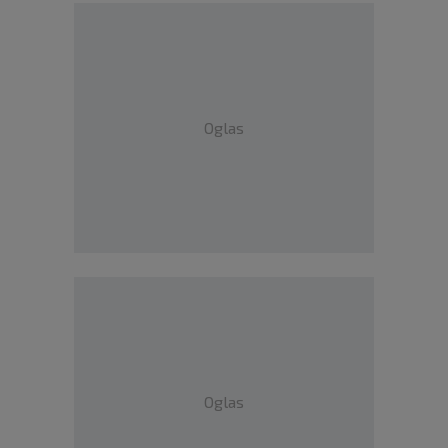
Oglas
Oglas