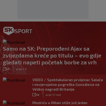
SPORT
Samo na SK: Preporođeni Ajax sa
zvijezdama kreće po titulu – evo gdje
gledati napeti početak borbe za vrh
|
SK
prije 3 h
VIDEO / Spektakularan prvijenac Salača
i nevjerojatna pogreška Gonzáleza na
Velikoj nagradi Britanije
|
SK
prije 57 min
Modriću u Milan stiže još jedan