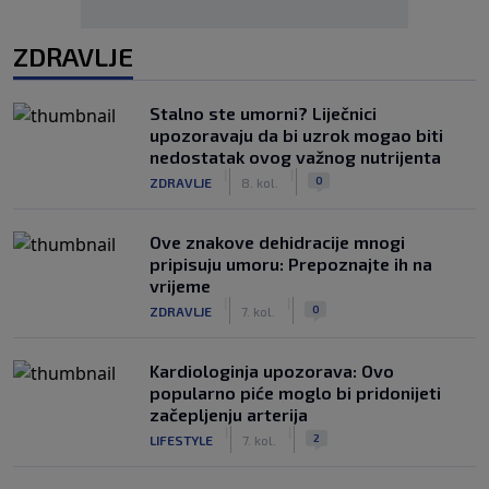
ZDRAVLJE
Stalno ste umorni? Liječnici
upozoravaju da bi uzrok mogao biti
nedostatak ovog važnog nutrijenta
|
|
0
ZDRAVLJE
8. kol.
Ove znakove dehidracije mnogi
pripisuju umoru: Prepoznajte ih na
vrijeme
|
|
0
ZDRAVLJE
7. kol.
Kardiologinja upozorava: Ovo
popularno piće moglo bi pridonijeti
začepljenju arterija
|
|
2
LIFESTYLE
7. kol.