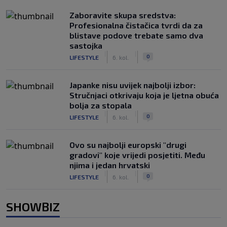
Zaboravite skupa sredstva:
Profesionalna čistačica tvrdi da za
blistave podove trebate samo dva
sastojka
|
|
0
LIFESTYLE
6. kol.
Japanke nisu uvijek najbolji izbor:
Stručnjaci otkrivaju koja je ljetna obuća
bolja za stopala
|
|
0
LIFESTYLE
6. kol.
Ovo su najbolji europski "drugi
gradovi" koje vrijedi posjetiti. Među
njima i jedan hrvatski
|
|
0
LIFESTYLE
6. kol.
SHOWBIZ