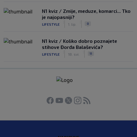
N1 kviz / Zmije, meduze, komarci... Tko
je najopasniji?
|
|
0
LIFESTYLE
1. lip.
N1 kviz / Koliko dobro poznajete
stihove Đorđa Balaševića?
|
|
11
LIFESTYLE
18. svi.