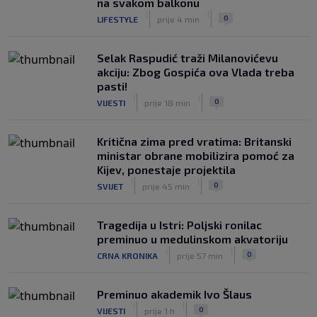
na svakom balkonu
problemima možemo pričati tri dana’
|
|
0
LIFESTYLE
prije 4 min
|
SK
prije 4 h
Selak Raspudić traži Milanovićevu
akciju: Zbog Gospića ova Vlada treba
pasti!
|
|
0
VIJESTI
prije 18 min
Kritična zima pred vratima: Britanski
ministar obrane mobilizira pomoć za
Kijev, ponestaje projektila
|
|
0
SVIJET
prije 45 min
Tragedija u Istri: Poljski ronilac
preminuo u medulinskom akvatoriju
|
|
0
CRNA KRONIKA
prije 57 min
Preminuo akademik Ivo Šlaus
|
|
0
VIJESTI
prije 1 h