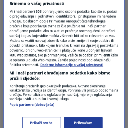
Brinemo o vašoj privatnosti
Mi i naši partneri
603
pohranjujemo osobne podatke, kao što su podaci
o pregledavanju ili jedinstveni identifikatori, i pristupamo im na vašem
uređaju. Odabirom opcije Prihvaćam omogućit ćete tehnologije
praćenja koje podržavaju svrhe za čije pružanje mi i naši partneri
obrađujemo podatke. Ako su alati za praćenje onemogućeni, određeni
sadržaj i oglasi koje vidite možda više neće biti toliko relevantni za vas.
Možete se vratiti na ovaj izbornik kako biste izmijenili svoje odabire ili
povukli pristanak u bilo kojem trenutku klikom na Upravljaj postavkama
poveznicu pri dnu web-stranice [ili plutajuće ikone u donjem lijevom
Oglas
kutu web stranice, ako je primjenjivo]. Vaši će se odabiri primijeniti kako
je opisano u dijelu Web-mjesto. Za više pojedinosti pogledajte našu
Politiku privatnosti.
Dodatne informacije o vašoj privatnosti
Mi i naši partneri obrađujemo podatke kako bismo
pružili sljedeće:
Korištenje preciznih geolokacijskih podataka. Aktivno skeniranje
karakteristika uređaja za identifikaciju. Pohrana i/ili pristup podacima na
uređaju. Personalizirano oglašavanje i sadržaj, mjerenje oglašavanja i
sadržaja, uvidi u publiku i razvoj usluga.
Popis partnera (dobavljača)
Prikaži svrhe
Prihvaćam
Oglas