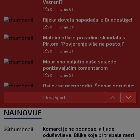
Vatreni?
|
SK
prije 6 h
Rijeka dovela napadača iz Bundeslige!
|
SK
prije 2 h
Maldini otkrio pozadinu skandala s
Pirlom: ‘Povjerenje više ne postoji’
|
SK
prije 2 h
Mourinho naljutio naše susjede
ponižavajućim komentarom
|
SK
prije 5 h
Osijek se preporodio, Špehar poručuje:
‘Mogu se nadati Europi’
|
Idi na Sport
SK
prije 3 h
Carević nakon drugog poraza: ‘Ne
NAJNOVIJE
mogu biti ljutit, ovo nam mora biti
putokaz’
|
Komarci je ne podnose, a ljude
SK
prije 6 h
oduševljava: Biljka koja bi trebala rasti
Zekić sasuo kritike nakon remija: ‘O