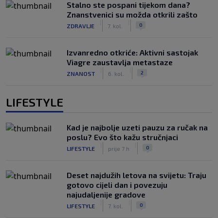
Stalno ste pospani tijekom dana?
Znanstvenici su možda otkrili zašto
|
|
0
ZDRAVLJE
7. kol.
Izvanredno otkriće: Aktivni sastojak
Viagre zaustavlja metastaze
|
|
2
ZNANOST
6. kol.
LIFESTYLE
Kad je najbolje uzeti pauzu za ručak na
poslu? Evo što kažu stručnjaci
|
|
0
LIFESTYLE
prije 7 h
Deset najdužih letova na svijetu: Traju
gotovo cijeli dan i povezuju
najudaljenije gradove
|
|
0
LIFESTYLE
7. kol.