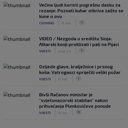
Većina ljudi koristi pogrešnu dasku za
rezanje: Poznati kuhar otkriva zašto se
kune u ovu
|
|
1
COOKING
8. kol.
VIDEO / Nezgoda u središtu Sinja:
Alkarski konji proklizali i pali na Pijaci
|
|
1
VIJESTI
prije 2 h
Ozljede glave, kralježnice i prsnog
koša: Vatrogasci spriječili veliki požar
|
|
1
VIJESTI
8. kol.
Bivši Račanov ministar je
"svjetonazorski stabilan" nakon
prihvaćanja Plenkovićeve ponude
|
|
11
VIJESTI
8. kol.