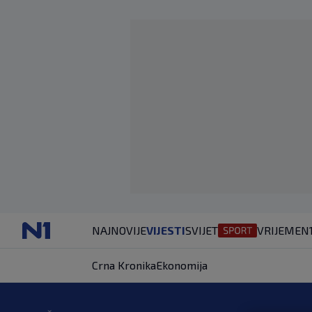
NAJNOVIJE
VIJESTI
SVIJET
VRIJEME
N
Crna Kronika
Ekonomija