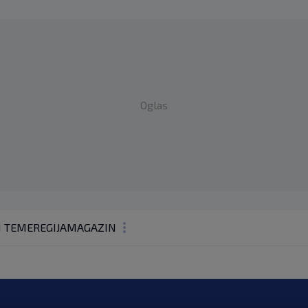
Oglas
1 TEME
REGIJA
MAGAZIN
N1 KOMENTAR
KOLUMNE