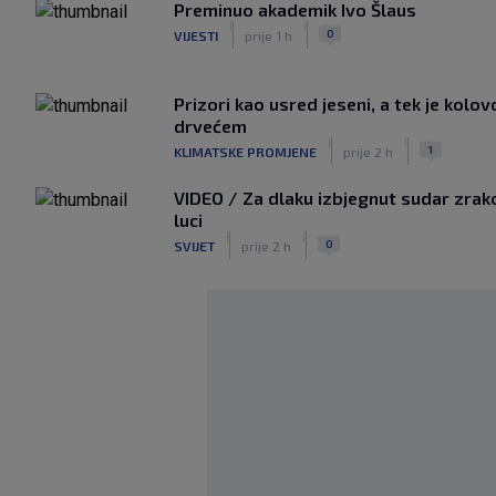
Preminuo akademik Ivo Šlaus
|
|
0
VIJESTI
prije 1 h
Prizori kao usred jeseni, a tek je kolo
drvećem
|
|
1
KLIMATSKE PROMJENE
prije 2 h
VIDEO / Za dlaku izbjegnut sudar zrak
luci
|
|
0
SVIJET
prije 2 h