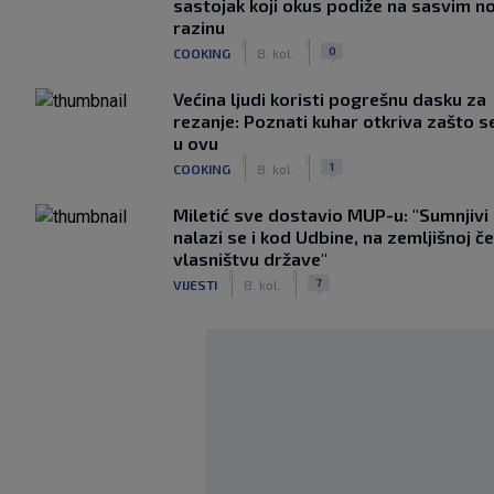
sastojak koji okus podiže na sasvim n
razinu
|
|
0
COOKING
8. kol.
Većina ljudi koristi pogrešnu dasku za
rezanje: Poznati kuhar otkriva zašto s
u ovu
|
|
1
COOKING
8. kol.
Miletić sve dostavio MUP-u: "Sumnjivi
nalazi se i kod Udbine, na zemljišnoj če
vlasništvu države"
|
|
7
VIJESTI
8. kol.