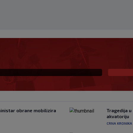
x sa zvijezdama kreće
napeti početak borbe za
ministar obrane mobilizira
Tragedija u
akvatoriju
CRNA KRONIKA