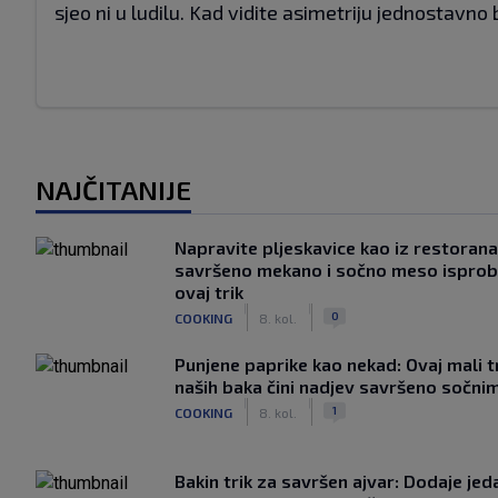
sjeo ni u ludilu. Kad vidite asimetriju jednostavno 
NAJČITANIJE
Napravite pljeskavice kao iz restorana
savršeno mekano i sočno meso isprob
ovaj trik
|
|
0
COOKING
8. kol.
Punjene paprike kao nekad: Ovaj mali t
naših baka čini nadjev savršeno sočni
|
|
1
COOKING
8. kol.
Bakin trik za savršen ajvar: Dodaje jed