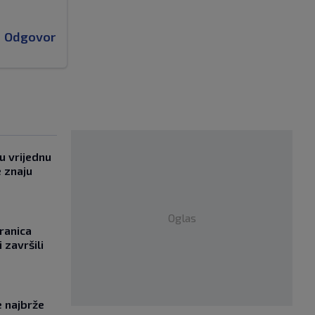
Odgovor
u vrijednu
e znaju
Oglas
ranica
 završili
e najbrže