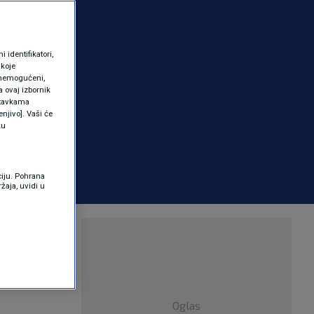
identifikatori,
 koje
 onemogućeni,
a ovaj izbornik
ostavkama
njivo]. Vaši će
ku
ciju. Pohrana
žaja, uvidi u
nskih
Oglas