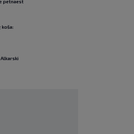
e petnaest
g koša:
 Alkarski