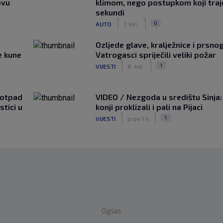
ovu
klimom, nego postupkom koji traj
sekundi
|
|
0
AUTO
7. kol.
Ozljede glave, kralježnice i prsno
e kune
Vatrogasci spriječili veliki požar
|
|
1
VIJESTI
8. kol.
 otpad
VIDEO / Nezgoda u središtu Sinja:
stici u
konji proklizali i pali na Pijaci
|
|
1
VIJESTI
prije 1 h
Oglas