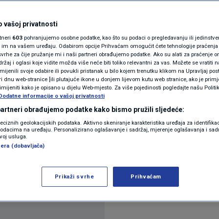
N1(DIS)INFO
 nove sezonske linije iz
KLIMATSKE PROMJENE
 vašoj privatnosti
rtneri
603
pohranjujemo osobne podatke, kao što su podaci o pregledavanju ili jedinstveni 
FOTO
o im na vašem uređaju. Odabirom opcije Prihvaćam omogućit ćete tehnologije praćenja
vrhe za čije pružanje mi i naši partneri obrađujemo podatke. Ako su alati za praćenje
žaj i oglasi koje vidite možda više neće biti toliko relevantni za vas. Možete se vratiti n
VIDEO
zmijenili svoje odabire ili povukli pristanak u bilo kojem trenutku klikom na Upravljaj p
i dnu web-stranice [ili plutajuće ikone u donjem lijevom kutu web stranice, ako je primje
rimijeniti kako je opisano u dijelu Web-mjesto. Za više pojedinosti pogledajte našu Politi
Dodatne informacije o vašoj privatnosti
 partneri obrađujemo podatke kako bismo pružili sljedeće:
reciznih geolokacijskih podataka. Aktivno skeniranje karakteristika uređaja za identifika
p podacima na uređaju. Personalizirano oglašavanje i sadržaj, mjerenje oglašavanja i sadr
zvoj usluga.
era (dobavljača)
orak su svečano obilježili uvođenje pet novih sezo
Prikaži svrhe
Prihvaćam