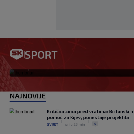
Samo na SK: Preporođeni Aja
po titulu – evo gdje gledati 
SPORT
vrh
|
SK
prije 2 h
NAJNOVIJE
Kritična zima pred vratima: Britanski 
pomoć za Kijev, ponestaje projektila
|
|
0
SVIJET
prije 25 min