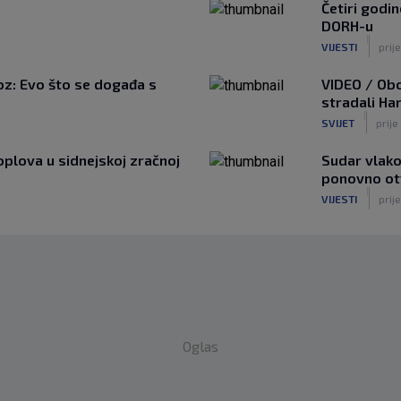
Četiri godi
DORH-u
|
VIJESTI
prije
voz: Evo što se događa s
VIDEO / Obo
stradali Har
|
SVIJET
prije
oplova u sidnejskoj zračnoj
Sudar vlako
ponovno ot
|
VIJESTI
prije
Oglas