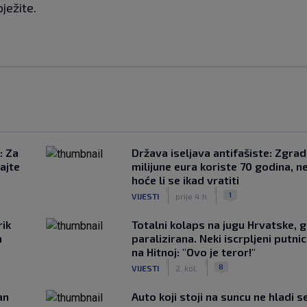
bježite.
: Za
Država iseljava antifašiste: Zgrad
ajte
milijune eura koriste 70 godina, n
hoće li se ikad vratiti
|
|
1
VIJESTI
prije 4 h
rik
Totalni kolaps na jugu Hrvatske, g
m
paralizirana. Neki iscrpljeni putnici
na Hitnoj: "Ovo je teror!"
|
|
8
VIJESTI
2. kol.
an
Auto koji stoji na suncu ne hladi s