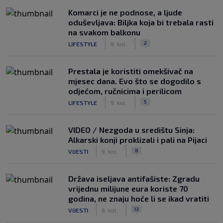
Komarci je ne podnose, a ljude
oduševljava: Biljka koja bi trebala rasti
na svakom balkonu
|
|
2
LIFESTYLE
9. kol.
Prestala je koristiti omekšivač na
mjesec dana. Evo što se dogodilo s
odjećom, ručnicima i perilicom
|
|
5
LIFESTYLE
9. kol.
VIDEO / Nezgoda u središtu Sinja:
Alkarski konji proklizali i pali na Pijaci
|
|
8
VIJESTI
9. kol.
Država iseljava antifašiste: Zgradu
vrijednu milijune eura koriste 70
godina, ne znaju hoće li se ikad vratiti
|
|
13
VIJESTI
9. kol.