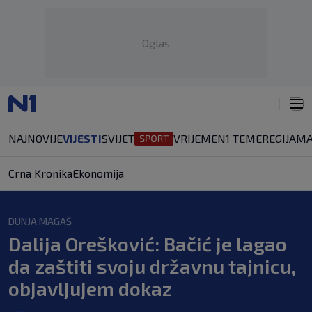
Oglas
NAJNOVIJE
VIJESTI
SVIJET
VRIJEME
N1 TEME
REGIJA
MA
Crna Kronika
Ekonomija
DUNJA MAGAŠ
Dalija Orešković: Bačić je lagao
da zaštiti svoju državnu tajnicu,
objavljujem dokaz