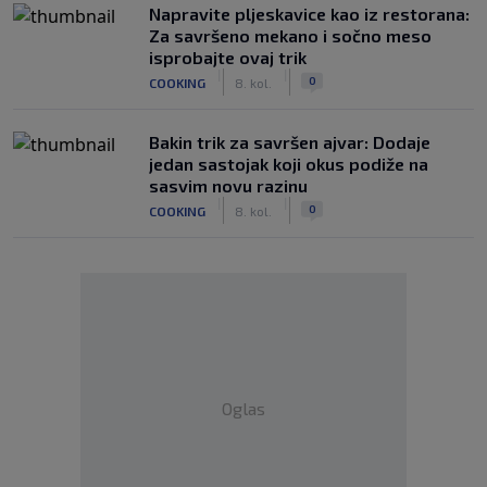
Napravite pljeskavice kao iz restorana:
Za savršeno mekano i sočno meso
isprobajte ovaj trik
|
|
0
COOKING
8. kol.
Bakin trik za savršen ajvar: Dodaje
jedan sastojak koji okus podiže na
sasvim novu razinu
|
|
0
COOKING
8. kol.
Oglas