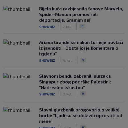
Bijela kuća razbjesnila fanove Marvela,
Spider-Manom promovirali
deportacije: Sramim se!
|
|
0
SHOWBIZ
7. kol.
Ariana Grande se nakon turneje povlači
iz javnosti: "Dosta joj je komentara o
izgledu"
|
|
0
SHOWBIZ
4. kol.
Slavnom bendu zabranili ulazak u
Singapur zbog podrške Palestini:
"Nadrealno iskustvo"
|
|
0
SHOWBIZ
3. kol.
Slavni glazbenik progovorio o velikoj
borbi: "Ljudi su se dolazili oprostiti od
mene"
|
|
0
SHOWBIZ
3. kol.