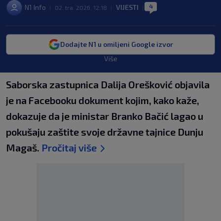
4
N1 Info
VIJESTI
|
02. tra. 2026. 12:18
|
|
Dodajte N1 u omiljeni Google izvor
Više
Saborska zastupnica Dalija Orešković objavila
je na Facebooku dokument kojim, kako kaže,
dokazuje da je ministar Branko Bačić lagao u
pokušaju zaštite svoje državne tajnice Dunju
Magaš.
Pročitaj više