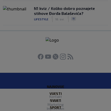
N1 kviz / Koliko dobro poznajete
stihove Đorđa Balaševića?
|
|
11
LIFESTYLE
18. svi.
NAJNOVIJE
VIJESTI
Kontakt
O Nama
SVIJET
Marketing
SPORT
Impressum