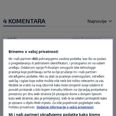
4 KOMENTARA
Najnovije
prije 5 mjeseci
Miško
Brinemo o vašoj privatnosti
Čemu novinski napisi i komentari kad sve ostaje
Mi i naši partneri
603
pohranjujemo osobne podatke, kao što su podaci
isto nema promjena ko je bio u titinoj partiji
o pregledavanju ili jedinstveni identifikatori, i pristupamo im na vašem
radio je šta je htio bez posljedica i onda zna se
uređaju. Odabirom opcije Prihvaćam omogućit ćete tehnologije
došla franjina partija i nastavila sa istom
praćenja koje podržavaju svrhe za čije pružanje mi i naši partneri
obrađujemo podatke. Ako su alati za praćenje onemogućeni, određeni
praksom tako da pišite ko iz te partije radi
sadržaj i oglasi koje vidite možda više neće biti toliko relevantni za vas.
pošteno i po zakonu to je zanimljivija vijest
Možete se vratiti na ovaj izbornik kako biste izmijenili svoje odabire ili
povukli pristanak u bilo kojem trenutku klikom na Upravljaj postavkama
Odgovor
poveznicu pri dnu web-stranice [ili plutajuće ikone u donjem lijevom
kutu web stranice, ako je primjenjivo]. Vaši će se odabiri primijeniti kako
je opisano u dijelu Web-mjesto. Za više pojedinosti pogledajte našu
Politiku privatnosti.
Dodatne informacije o vašoj privatnosti
Mi i naši partneri obrađujemo podatke kako bismo