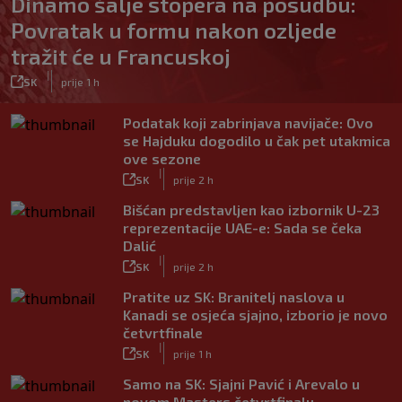
Dinamo šalje stopera na posudbu:
Povratak u formu nakon ozljede
tražit će u Francuskoj
|
SK
prije 1 h
Podatak koji zabrinjava navijače: Ovo
se Hajduku dogodilo u čak pet utakmica
ove sezone
|
SK
prije 2 h
Bišćan predstavljen kao izbornik U-23
reprezentacije UAE-e: Sada se čeka
Dalić
|
SK
prije 2 h
Pratite uz SK: Branitelj naslova u
Kanadi se osjeća sjajno, izborio je novo
četvrtfinale
|
SK
prije 1 h
Samo na SK: Sjajni Pavić i Arevalo u
novom Masters četvrtfinalu