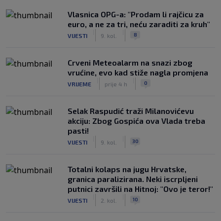
Vlasnica OPG-a: "Prodam li rajčicu za
euro, a ne za tri, neću zaraditi za kruh"
|
|
8
VIJESTI
9. kol.
Crveni Meteoalarm na snazi zbog
vrućine, evo kad stiže nagla promjena
|
|
0
VRIJEME
prije 4 h
Selak Raspudić traži Milanovićevu
akciju: Zbog Gospića ova Vlada treba
pasti!
|
|
30
VIJESTI
9. kol.
Totalni kolaps na jugu Hrvatske,
granica paralizirana. Neki iscrpljeni
putnici završili na Hitnoj: "Ovo je teror!"
|
|
10
VIJESTI
2. kol.