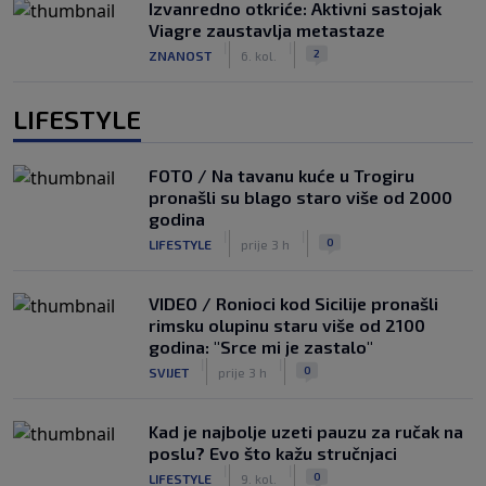
Izvanredno otkriće: Aktivni sastojak
Viagre zaustavlja metastaze
|
|
2
ZNANOST
6. kol.
LIFESTYLE
FOTO / Na tavanu kuće u Trogiru
pronašli su blago staro više od 2000
godina
|
|
0
LIFESTYLE
prije 3 h
VIDEO / Ronioci kod Sicilije pronašli
rimsku olupinu staru više od 2100
godina: "Srce mi je zastalo"
|
|
0
SVIJET
prije 3 h
Kad je najbolje uzeti pauzu za ručak na
poslu? Evo što kažu stručnjaci
|
|
0
LIFESTYLE
9. kol.