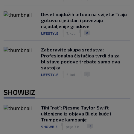
Deset najdužih letova na svijetu: Traju
gotovo cijeli dan i povezuju
najudaljenije gradove
|
|
0
LIFESTYLE
7. kol.
Zaboravite skupa sredstva:
Profesionalna čistačica tvrdi da za
blistave podove trebate samo dva
sastojka
|
|
0
LIFESTYLE
6. kol.
SHOWBIZ
Tihi "rat": Pjesme Taylor Swift
uklonjene iz objava Bijele kuće i
Trumpove kampanje
|
|
2
SHOWBIZ
prije 3 h