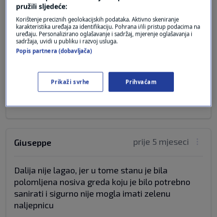
prije 5 mjeseci
Ana Marija
pružili sljedeće:
Korištenje preciznih geolokacijskih podataka. Aktivno skeniranje
karakteristika uređaja za identifikaciju. Pohrana i/ili pristup podacima na
A kad je to Bačić rekao istinu ? Nikad nije priznao
uređaju. Personalizirano oglašavanje i sadržaj, mjerenje oglašavanja i
sadržaja, uvidi u publiku i razvoj usluga.
ni nosenje crnih torbi punih love za Sanadera ,
Popis partnera (dobavljača)
iako su te snimke bile na svim tv programima ,
novinama .Pokusao je uvalit pricu da su u torbi
njegove posra... gaće 😂😂😂
Prikaži svrhe
Prihvaćam
Odgovor
prije 5 mjeseci
Giuseppe
Dalija nije lagao, jer u tome stanu je bila
polomljena nosiva greda koju je bilo potrebno
sanirati i sigurno nije mogla imati zelenu
naljepnicu