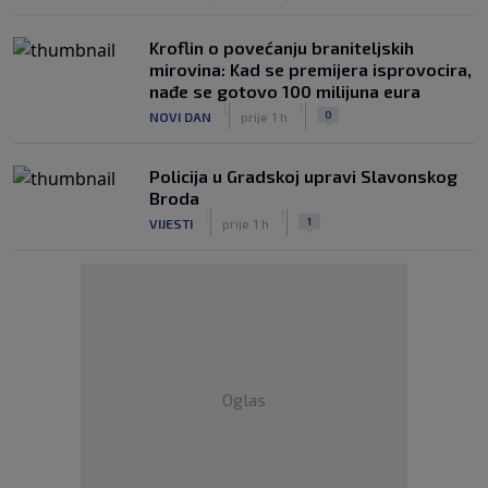
Kroflin o povećanju braniteljskih
mirovina: Kad se premijera isprovocira,
nađe se gotovo 100 milijuna eura
|
|
0
NOVI DAN
prije 1 h
Policija u Gradskoj upravi Slavonskog
Broda
|
|
1
VIJESTI
prije 1 h
Oglas