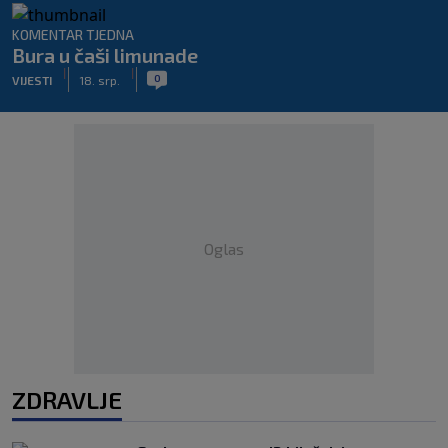
KOMENTAR TJEDNA
Bura u čaši limunade
|
|
0
VIJESTI
18. srp.
Oglas
ZDRAVLJE