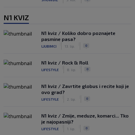
N1 KVIZ
N1 kviz / Koliko dobro poznajete
pasmine pasa?
|
|
0
LJUBIMCI
13. lip.
N1 kviz / Rock & Roll
|
|
0
LIFESTYLE
8. lip.
N1 kviz / Zavrtite globus i recite koji je
ovo grad?
|
|
0
LIFESTYLE
2. lip.
N1 kviz / Zmije, meduze, komarci... Tko
je najopasniji?
|
|
0
LIFESTYLE
1. lip.