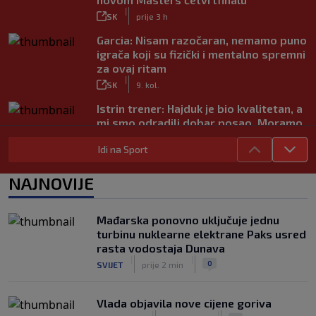
|
SK
prije 3 h
Garcia: Nisam razočaran, nemamo puno
igrača koji su fizički i mentalno spremni
za ovaj ritam
|
SK
9. kol.
Istrin trener: Hajduk je bio kvalitetan, a
mi smo odradili dobar posao. Moramo
popraviti koncentraciju
|
Idi na Sport
SK
9. kol.
Juniori Dinama poraženi u finalu
NAJNOVIJE
juniorskog turnira Mladen Ramljak
|
SK
9. kol.
Mađarska ponovno uključuje jednu
Sjajni Varaždin razbio Slaven u derbiju
turbinu nuklearne elektrane Paks usred
sjevera
rasta vodostaja Dunava
|
|
|
SK
9. kol.
0
SVIJET
prije 2 min
Vlada objavila nove cijene goriva
|
|