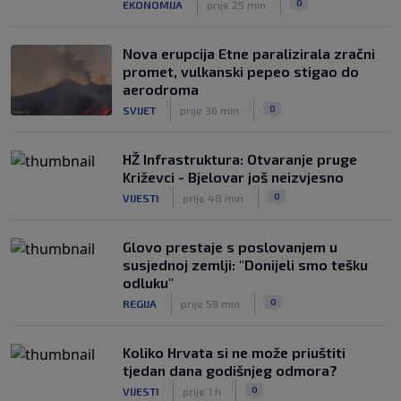
0
EKONOMIJA
prije 25 min
Nova erupcija Etne paralizirala zračni
promet, vulkanski pepeo stigao do
aerodroma
|
|
0
SVIJET
prije 36 min
HŽ Infrastruktura: Otvaranje pruge
Križevci - Bjelovar još neizvjesno
|
|
0
VIJESTI
prije 48 min
Glovo prestaje s poslovanjem u
susjednoj zemlji: "Donijeli smo tešku
odluku"
|
|
0
REGIJA
prije 59 min
Koliko Hrvata si ne može priuštiti
tjedan dana godišnjeg odmora?
|
|
0
VIJESTI
prije 1 h