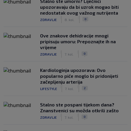
Stalno ste umorni? Liječnici
upozoravaju da bi uzrok mogao biti
nedostatak ovog važnog nutrijenta
|
|
0
ZDRAVLJE
8. kol.
Ove znakove dehidracije mnogi
pripisuju umoru: Prepoznajte ih na
vrijeme
|
|
0
ZDRAVLJE
7. kol.
Kardiologinja upozorava: Ovo
popularno piće moglo bi pridonijeti
začepljenju arterija
|
|
2
LIFESTYLE
7. kol.
Stalno ste pospani tijekom dana?
Znanstvenici su možda otkrili zašto
|
|
0
ZDRAVLJE
7. kol.