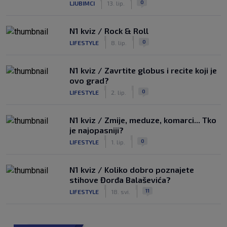
0
LJUBIMCI
13. lip.
N1 kviz / Rock & Roll
|
|
0
LIFESTYLE
8. lip.
N1 kviz / Zavrtite globus i recite koji je
ovo grad?
|
|
0
LIFESTYLE
2. lip.
N1 kviz / Zmije, meduze, komarci... Tko
je najopasniji?
|
|
0
LIFESTYLE
1. lip.
N1 kviz / Koliko dobro poznajete
stihove Đorđa Balaševića?
|
|
11
LIFESTYLE
18. svi.