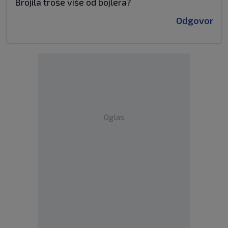
Brojila troše više od bojlera?
Odgovor
Oglas