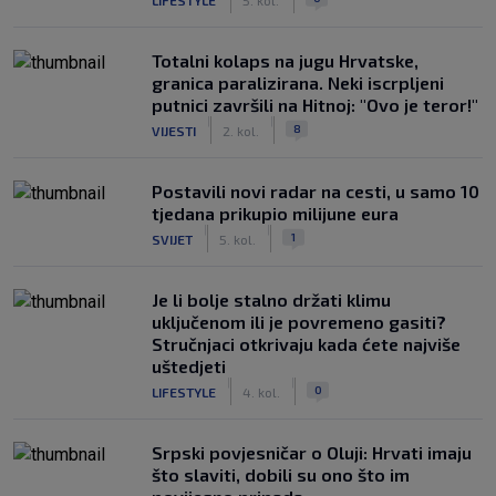
Totalni kolaps na jugu Hrvatske,
granica paralizirana. Neki iscrpljeni
putnici završili na Hitnoj: "Ovo je teror!"
|
|
8
VIJESTI
2. kol.
Postavili novi radar na cesti, u samo 10
tjedana prikupio milijune eura
|
|
1
SVIJET
5. kol.
Je li bolje stalno držati klimu
uključenom ili je povremeno gasiti?
Stručnjaci otkrivaju kada ćete najviše
uštedjeti
|
|
0
LIFESTYLE
4. kol.
Srpski povjesničar o Oluji: Hrvati imaju
što slaviti, dobili su ono što im