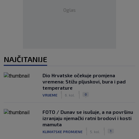
Oglas
NAJČITANIJE
Dio Hrvatske očekuje promjena
vremena: Stižu pljuskovi, bura i pad
temperature
|
|
0
VRIJEME
6. kol.
FOTO / Dunav se isušuje, a na površinu
izranjaju njemački ratni brodovi i kosti
mamuta
|
|
1
KLIMATSKE PROMJENE
5. kol.