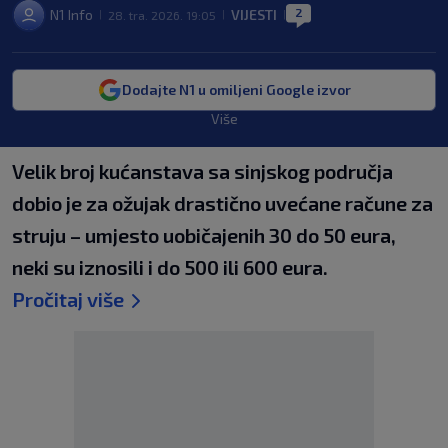
2
N1 Info
VIJESTI
28. tra. 2026. 19:05
|
|
|
Dodajte N1 u omiljeni Google izvor
Više
Velik broj kućanstava sa sinjskog područja
dobio je za ožujak drastično uvećane račune za
struju – umjesto uobičajenih 30 do 50 eura,
neki su iznosili i do 500 ili 600 eura.
Pročitaj više