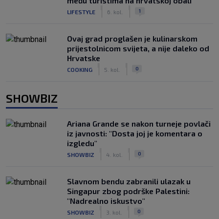
među turistima na hrvatskoj obali
|
|
1
LIFESTYLE
6. kol.
Ovaj grad proglašen je kulinarskom
prijestolnicom svijeta, a nije daleko od
Hrvatske
|
|
0
COOKING
5. kol.
SHOWBIZ
Ariana Grande se nakon turneje povlači
iz javnosti: "Dosta joj je komentara o
izgledu"
|
|
0
SHOWBIZ
4. kol.
Slavnom bendu zabranili ulazak u
Singapur zbog podrške Palestini:
"Nadrealno iskustvo"
|
|
0
SHOWBIZ
3. kol.