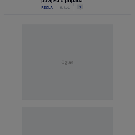
povijesno pripada
|
|
4
REGIJA
6. kol.
Oglas