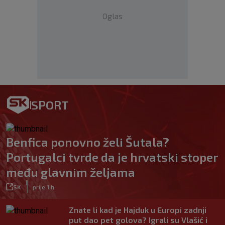
Oglas
SPORT
Benfica ponovno želi Šutala?
Portugalci tvrde da je hrvatski stoper
među glavnim željama
|
SK
prije 1 h
Znate li kad je Hajduk u Europi zadnji
put dao pet golova? Igrali su Vlašić i