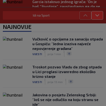
Garcia istaknuo jednog igrača: ‘On je
baš “životinja”, zaustavljamo ga da ne
trenira tako’
Idi na Sport
|
SK
6. kol.
Junak riječke pobjede priznao: ‘Nisam
NAJNOVIJE
zadovoljan, trebalo je biti barem dva
razlike’
|
Vučković o opcijama za sanaciju otpada
SK
6. kol.
u Gospiću: "Jedna izaziva najveće
Pajaziti: Pokušat ćemo biti bolji protiv
nepovjerenje građana"
Istre
|
|
0
VIJESTI
prije 1 min
|
SK
6. kol.
Troskot pozvao Vladu da zbog otpada
u Lici proglasi izvanredno ekološko
krizno stanje
|
|
0
VIJESTI
prije 13 min
Jakovina o posjetu Zelenskog Srbiji:
"Još se nije odlučilo na koju stranu se
ide"