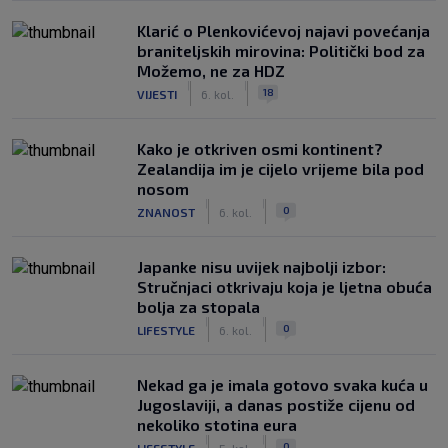
Klarić o Plenkovićevoj najavi povećanja
braniteljskih mirovina: Politički bod za
Možemo, ne za HDZ
|
|
18
VIJESTI
6. kol.
Kako je otkriven osmi kontinent?
Zealandija im je cijelo vrijeme bila pod
nosom
|
|
0
ZNANOST
6. kol.
Japanke nisu uvijek najbolji izbor:
Stručnjaci otkrivaju koja je ljetna obuća
bolja za stopala
|
|
0
LIFESTYLE
6. kol.
Nekad ga je imala gotovo svaka kuća u
Jugoslaviji, a danas postiže cijenu od
nekoliko stotina eura
|
|
0
LIFESTYLE
5. kol.