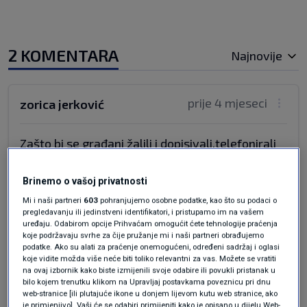
2 KOMENTARA
Najnovije
prije 4 mjeseci
zorica jerković
Zašto bi se građani žalili i dopisivali,telefonirali
službenicima HEP- kad je HEP zakonska obveza
naplatiti potrošnju el.en a ne po
Brinemo o vašoj privatnosti
PREDVIĐANJU.Uhljebi štampaju rač za plaću i u
Mi i naši partneri
603
pohranjujemo osobne podatke, kao što su podaci o
radno vrijeme, a građani bi trebali njih
pregledavanju ili jedinstveni identifikatori, i pristupamo im na vašem
posluživat besplatno (slobod.vrijemne, usluge
uređaju. Odabirom opcije Prihvaćam omogućit ćete tehnologije praćenja
koje podržavaju svrhe za čije pružanje mi i naši partneri obrađujemo
interneta ili još i parking ako šalje
podatke. Ako su alati za praćenje onemogućeni, određeni sadržaj i oglasi
poštom,,,,,Nova brojila su trebala biti na
koje vidite možda više neće biti toliko relevantni za vas. Možete se vratiti
na ovaj izbornik kako biste izmijenili svoje odabire ili povukli pristanak u
daljinsko očitavanje , no ineres vladi je obrtat
bilo kojem trenutku klikom na Upravljaj postavkama poveznicu pri dnu
novac građana mjesecima čak i da imaju volju
web-stranice [ili plutajuće ikone u donjem lijevom kutu web stranice, ako
je primjenjivo]. Vaši će se odabiri primijeniti kako je opisano u dijelu Web-