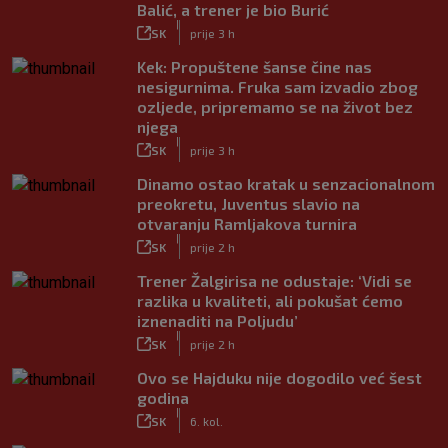
Balić, a trener je bio Burić
|
SK
prije 3 h
Kek: Propuštene šanse čine nas
nesigurnima. Fruka sam izvadio zbog
ozljede, pripremamo se na život bez
njega
|
SK
prije 3 h
Dinamo ostao kratak u senzacionalnom
preokretu, Juventus slavio na
otvaranju Ramljakova turnira
|
SK
prije 2 h
Trener Žalgirisa ne odustaje: ‘Vidi se
razlika u kvaliteti, ali pokušat ćemo
iznenaditi na Poljudu’
|
SK
prije 2 h
Ovo se Hajduku nije dogodilo već šest
godina
|
SK
6. kol.