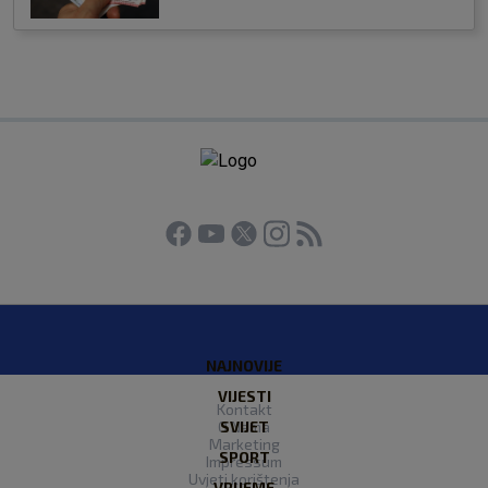
NAJNOVIJE
VIJESTI
Kontakt
O Nama
SVIJET
Marketing
SPORT
Impressum
Uvjeti korištenja
VRIJEME