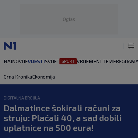
Oglas
NAJNOVIJE
VIJESTI
SVIJET
VRIJEME
N1 TEME
REGIJA
MA
Crna Kronika
Ekonomija
DIGITALNA BROJILA
Dalmatince šokirali računi za
struju: Plaćali 40, a sad dobili
uplatnice na 500 eura!