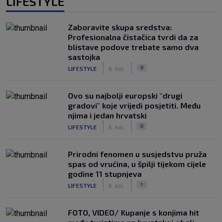
LIFESTYLE
Zaboravite skupa sredstva:
Profesionalna čistačica tvrdi da za
blistave podove trebate samo dva
sastojka
|
|
0
LIFESTYLE
6. kol.
Ovo su najbolji europski "drugi
gradovi" koje vrijedi posjetiti. Među
njima i jedan hrvatski
|
|
0
LIFESTYLE
6. kol.
Prirodni fenomen u susjedstvu pruža
spas od vrućina, u špilji tijekom cijele
godine 11 stupnjeva
|
|
1
LIFESTYLE
6. kol.
FOTO, VIDEO/ Kupanje s konjima hit