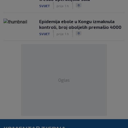
|
|
0
SVIJET
prije 1 h
Epidemija ebole u Kongu izmaknula
kontroli, broj oboljelih premašio 4000
|
|
0
SVIJET
prije 1 h
Oglas