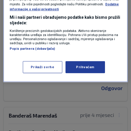
naplatiti potrošeno, jer ovrha puno brže
mjesto. Za više pojedinosti pogledajte našu Politiku privatnosti.
Dodatne
funkcionira.Osim toga i iza žalbe građanin ne
informacije o vašoj privatnosti
može kontrolirat potrošnju jer HEP ormariče
Mi i naši partneri obrađujemo podatke kako bismo pružili
zaključava ,a treba osim očiju i ruka da možemo
sljedeće:
zadržat broj kad se šifratorica od vrti.No, nije
Korištenje preciznih geolokacijskih podataka. Aktivno skeniranje
slučajno! U prošlim mandatima ĆORIĆ je uveo
karakteristika uređaja za identifikaciju. Pohrana i/ili pristup podacima na
uređaju. Personalizirano oglašavanje i sadržaj, mjerenje oglašavanja i
NAPLATU vodne naknade Hrvatskih voda koja se
sadržaja, uvidi u publiku i razvoj usluga.
na god razini plaća kao i kom naknada, iako je na
Popis partnera (dobavljača)
uplatnicame Komunalija ostalo pola str A4
harača koje ponovo plaćamo H Vodama. Ne
Prikaži svrhe
Prihvaćam
mogu da ne zaključim , gdje je REKET tamo je i
Ćorić
Odgovor
prije 4 mjeseci
Banderaš Marendaš