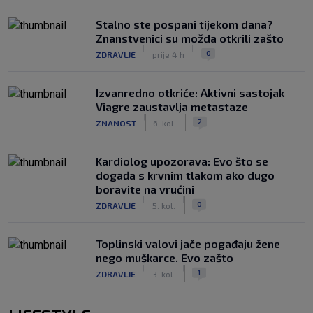
Stalno ste pospani tijekom dana?
Znanstvenici su možda otkrili zašto
|
|
0
ZDRAVLJE
prije 4 h
Izvanredno otkriće: Aktivni sastojak
Viagre zaustavlja metastaze
|
|
2
ZNANOST
6. kol.
Kardiolog upozorava: Evo što se
događa s krvnim tlakom ako dugo
boravite na vrućini
|
|
0
ZDRAVLJE
5. kol.
Toplinski valovi jače pogađaju žene
nego muškarce. Evo zašto
|
|
1
ZDRAVLJE
3. kol.