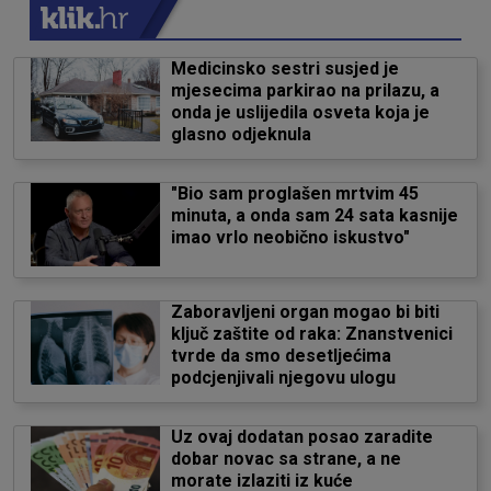
Medicinsko sestri susjed je
mjesecima parkirao na prilazu, a
onda je uslijedila osveta koja je
glasno odjeknula
"Bio sam proglašen mrtvim 45
minuta, a onda sam 24 sata kasnije
imao vrlo neobično iskustvo"
Zaboravljeni organ mogao bi biti
ključ zaštite od raka: Znanstvenici
tvrde da smo desetljećima
podcjenjivali njegovu ulogu
Uz ovaj dodatan posao zaradite
dobar novac sa strane, a ne
morate izlaziti iz kuće