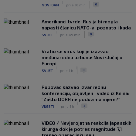
|
|
0
NOVI DAN
prije 16 min
Amerikanci tvrde: Rusija bi mogla
napasti članicu NATO-a, poznato i kada
|
|
0
SVIJET
prije 49 min
Vratio se virus koji je izazvao
međunarodnu uzbunu: Novi slučaj u
Europi
|
|
0
SVIJET
prije 1 h
Pupovac sazvao izvanrednu
konferenciju, objavljen i video iz Knina:
"Zašto DORH ne poduzima mjere?"
|
|
3
VIJESTI
prije 1 h
VIDEO / Nevjerojatna reakcija japanskih
kirurga dok je potres magnitude 7,1
tresao operacijsku salu