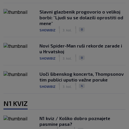
Slavni glazbenik progovorio o velikoj
borbi: "Ljudi su se dolazili oprostiti od
mene"
|
|
0
SHOWBIZ
3. kol.
Novi Spider-Man ruši rekorde zarade i
u Hrvatskoj
|
|
0
SHOWBIZ
3. kol.
Uoči šibenskog koncerta, Thompsonov
tim publici uputio važne poruke
|
|
4
SHOWBIZ
3. kol.
N1 KVIZ
N1 kviz / Koliko dobro poznajete
pasmine pasa?
|
|