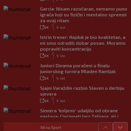
Garcia: Nisam razočaran, nemamo puno
igrača koji su fizički i mentalno spremni
za ovaj ritam
|
SK
9. kol.
Istrin trener: Hajduk je bio kvalitetan, a
mi smo odradili dobar posao. Moramo
popraviti koncentraciju
|
SK
9. kol.
Juniori Dinama poraženi u finalu
juniorskog turnira Mladen Ramljak
|
SK
9. kol.
Sjajni Varaždin razbio Slaven u derbiju
sjevera
|
SK
9. kol.
Sinnera ‘koljeno’ udaljilo od obrane
naslova: Cincinnati bez Talijana, ali i
Alcaraza
|
Idi na Sport
SK
9. kol.