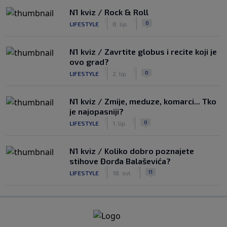
N1 kviz / Rock & Roll
|
|
0
LIFESTYLE
8. lip.
N1 kviz / Zavrtite globus i recite koji je
ovo grad?
|
|
0
LIFESTYLE
2. lip.
N1 kviz / Zmije, meduze, komarci... Tko
je najopasniji?
|
|
0
LIFESTYLE
1. lip.
N1 kviz / Koliko dobro poznajete
stihove Đorđa Balaševića?
|
|
11
LIFESTYLE
18. svi.