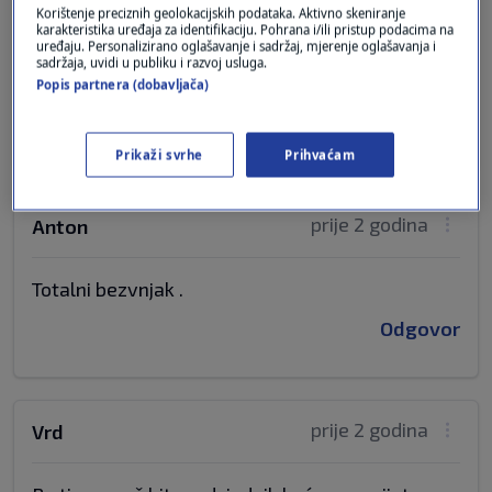
Korištenje preciznih geolokacijskih podataka. Aktivno skeniranje
karakteristika uređaja za identifikaciju. Pohrana i/ili pristup podacima na
uređaju. Personalizirano oglašavanje i sadržaj, mjerenje oglašavanja i
Daj budi muško bar jednom
sadržaja, uvidi u publiku i razvoj usluga.
ne sramoti se
Popis partnera (dobavljača)
Odgovor
Prikaži svrhe
Prihvaćam
prije 2 godina
Anton
Totalni bezvnjak .
Odgovor
prije 2 godina
Vrd