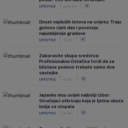
|
|
0
LIFESTYLE
prije 2 h
Deset najdužih letova na svijetu: Traju
gotovo cijeli dan i povezuju
najudaljenije gradove
|
|
0
LIFESTYLE
7. kol.
Zaboravite skupa sredstva:
Profesionalna čistačica tvrdi da za
blistave podove trebate samo dva
sastojka
|
|
0
LIFESTYLE
6. kol.
Japanke nisu uvijek najbolji izbor:
Stručnjaci otkrivaju koja je ljetna obuća
bolja za stopala
|
|
0
LIFESTYLE
6. kol.