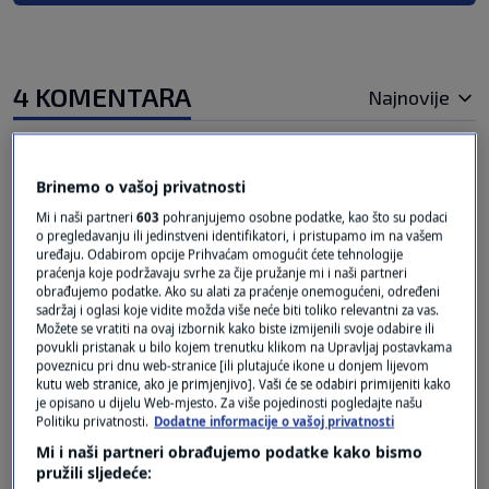
4 KOMENTARA
Najnovije
prije 2 godina
kalimero
Brinemo o vašoj privatnosti
Mi i naši partneri
603
pohranjujemo osobne podatke, kao što su podaci
čovjek koji je podijelio jednu stranku i doveo je
o pregledavanju ili jedinstveni identifikatori, i pristupamo im na vašem
uređaju. Odabirom opcije Prihvaćam omogućit ćete tehnologije
do propasti bi sada nešto radio. ne zna ni lišće
praćenja koje podržavaju svrhe za čije pružanje mi i naši partneri
pomesti u vrtu a priča o besmislicama. meni nije
obrađujemo podatke. Ako su alati za praćenje onemogućeni, određeni
sadržaj i oglasi koje vidite možda više neće biti toliko relevantni za vas.
jasno šta on uopće hoće? možda ni njemu to nije
Možete se vratiti na ovaj izbornik kako biste izmijenili svoje odabire ili
jasno al eto nek se i on vidi.
povukli pristanak u bilo kojem trenutku klikom na Upravljaj postavkama
poveznicu pri dnu web-stranice [ili plutajuće ikone u donjem lijevom
Odgovor
kutu web stranice, ako je primjenjivo]. Vaši će se odabiri primijeniti kako
je opisano u dijelu Web-mjesto. Za više pojedinosti pogledajte našu
Politiku privatnosti.
Dodatne informacije o vašoj privatnosti
Mi i naši partneri obrađujemo podatke kako bismo
pružili sljedeće:
prije 2 godina
Zoran