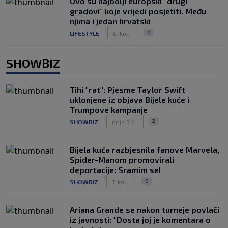
Ovo su najbolji europski "drugi
gradovi" koje vrijedi posjetiti. Među
njima i jedan hrvatski
|
|
0
LIFESTYLE
6. kol.
SHOWBIZ
Tihi "rat": Pjesme Taylor Swift
uklonjene iz objava Bijele kuće i
Trumpove kampanje
|
|
2
SHOWBIZ
prije 3 h
Bijela kuća razbjesnila fanove Marvela,
Spider-Manom promovirali
deportacije: Sramim se!
|
|
0
SHOWBIZ
7. kol.
Ariana Grande se nakon turneje povlači
iz javnosti: "Dosta joj je komentara o