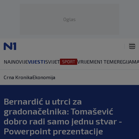
Oglas
NAJNOVIJE
VIJESTI
SVIJET
VRIJEME
N1 TEME
REGIJA
MA
Crna Kronika
Ekonomija
Bernardić u utrci za
gradonačelnika: Tomašević
dobro radi samo jednu stvar -
Powerpoint prezentacije