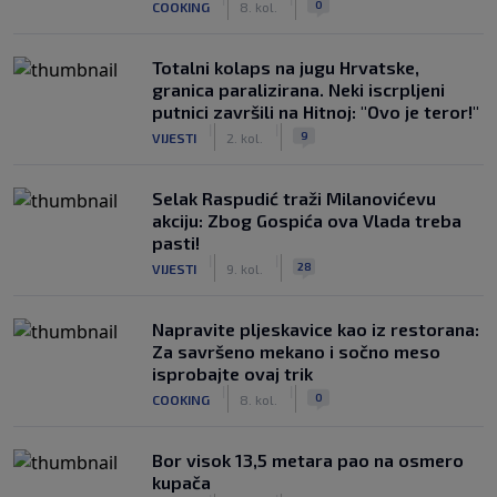
0
COOKING
8. kol.
Totalni kolaps na jugu Hrvatske,
granica paralizirana. Neki iscrpljeni
putnici završili na Hitnoj: "Ovo je teror!"
|
|
9
VIJESTI
2. kol.
Selak Raspudić traži Milanovićevu
akciju: Zbog Gospića ova Vlada treba
pasti!
|
|
28
VIJESTI
9. kol.
Napravite pljeskavice kao iz restorana:
Za savršeno mekano i sočno meso
isprobajte ovaj trik
|
|
0
COOKING
8. kol.
Bor visok 13,5 metara pao na osmero
kupača