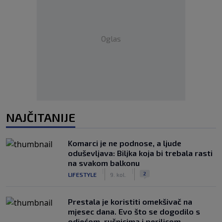
Oglas
NAJČITANIJE
Komarci je ne podnose, a ljude
oduševljava: Biljka koja bi trebala rasti
na svakom balkonu
|
|
2
LIFESTYLE
9. kol.
Prestala je koristiti omekšivač na
mjesec dana. Evo što se dogodilo s
odjećom, ručnicima i perilicom