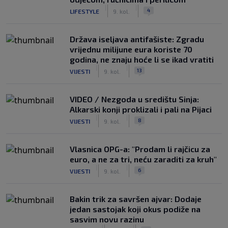
|
|
4
LIFESTYLE
9. kol.
Država iseljava antifašiste: Zgradu
vrijednu milijune eura koriste 70
godina, ne znaju hoće li se ikad vratiti
|
|
13
VIJESTI
9. kol.
VIDEO / Nezgoda u središtu Sinja:
Alkarski konji proklizali i pali na Pijaci
|
|
8
VIJESTI
9. kol.
Vlasnica OPG-a: "Prodam li rajčicu za
euro, a ne za tri, neću zaraditi za kruh"
|
|
6
VIJESTI
9. kol.
Bakin trik za savršen ajvar: Dodaje
jedan sastojak koji okus podiže na
sasvim novu razinu
|
|