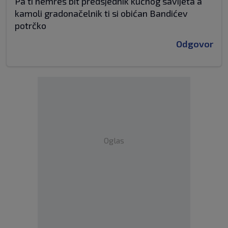
Pa ti nemreš bit predsjednik kućnog savijeta a
kamoli gradonačelnik ti si obićan Bandićev
potrčko
Odgovor
Oglas