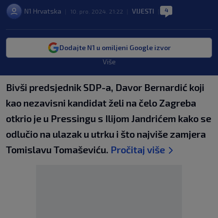
4
N1 Hrvatska
VIJESTI
|
10. pro. 2024. 21:22
|
|
Dodajte N1 u omiljeni Google izvor
Više
Bivši predsjednik SDP-a, Davor Bernardić koji
kao nezavisni kandidat želi na čelo Zagreba
otkrio je u Pressingu s Ilijom Jandrićem kako se
odlučio na ulazak u utrku i što najviše zamjera
Tomislavu Tomaševiću.
Pročitaj više