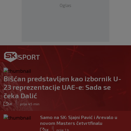
Oglas
SPORT
Bišćan predstavljen kao izbornik U-
23 reprezentacije UAE-e: Sada se
čeka Dalić
|
SK
prije 45 min
Samo na SK: Sjajni Pavić i Arevalo u
novom Masters četvrtfinalu
|
SK
prije 1 h