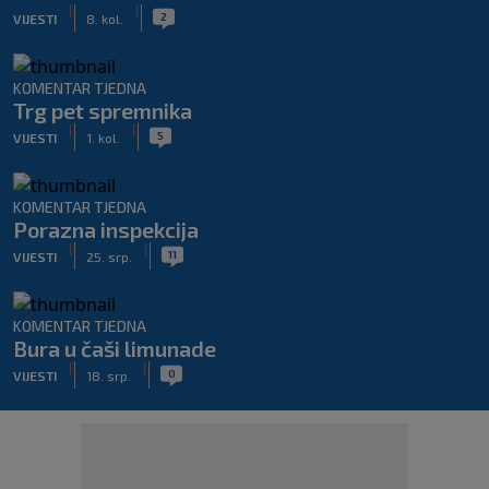
|
|
2
VIJESTI
8. kol.
KOMENTAR TJEDNA
Trg pet spremnika
|
|
5
VIJESTI
1. kol.
KOMENTAR TJEDNA
Porazna inspekcija
|
|
11
VIJESTI
25. srp.
KOMENTAR TJEDNA
Bura u čaši limunade
|
|
0
VIJESTI
18. srp.