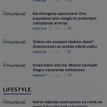
ZDRAVLJE
7. kol.
Kardiologinja upozorava: Ovo
popularno piće moglo bi pridonijeti
začepljenju arterija
|
|
2
LIFESTYLE
7. kol.
Stalno ste pospani tijekom dana?
Znanstvenici su možda otkrili zašto
|
|
0
ZDRAVLJE
7. kol.
Izvanredno otkriće: Aktivni sastojak
Viagre zaustavlja metastaze
|
|
2
ZNANOST
6. kol.
LIFESTYLE
Kad je najbolje uzeti pauzu za ručak na
poslu? Evo što kažu stručnjaci