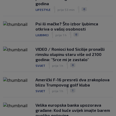
godina
|
|
0
LIFESTYLE
prije 53 min
Psi ili mačke? Što izbor ljubimca
otkriva o vašoj osobnosti
|
|
0
LJUBIMCI
prije 1 h
VIDEO / Ronioci kod Sicilije pronašli
rimsku olupinu staru više od 2100
godina: "Srce mi je zastalo"
|
|
0
SVIJET
prije 1 h
Američki F-16 presreli dva zrakoplova
blizu Trumpovog golf kluba
|
|
1
SVIJET
prije 1 h
Velika europska banka upozorava
građane: Kod kuće uvijek imajte barem
ovoliko gotovine