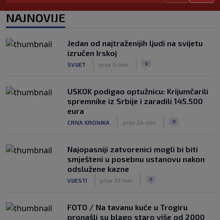
Monaco preokrenuo Redse, Liverpool i
NAJNOVIJE
drugu utakmicu zaredom prokockao 2-
0
|
Jedan od najtraženijih ljudi na svijetu
SK
9. kol.
izručen Irskoj
Šutalo definitivno na prodaju, Ajax ga
|
|
0
SVIJET
prije 0 min
daje ‘ispod cijene’
|
SK
9. kol.
USKOK podigao optužnicu: Krijumčarili
spremnike iz Srbije i zaradili 145.500
eura
|
|
0
CRNA KRONIKA
prije 24 min
Najopasniji zatvorenici mogli bi biti
smješteni u posebnu ustanovu nakon
odslužene kazne
|
|
0
VIJESTI
prije 33 min
FOTO / Na tavanu kuće u Trogiru
pronašli su blago staro više od 2000