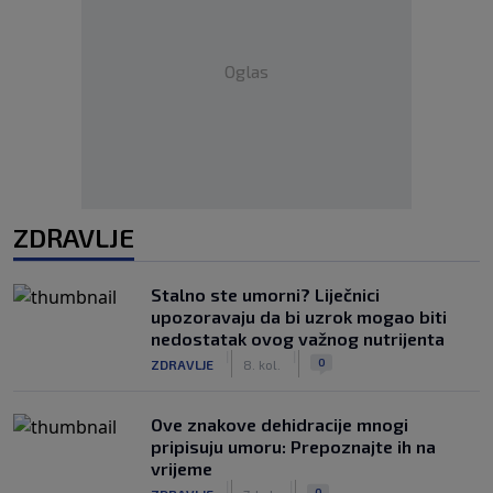
Oglas
ZDRAVLJE
Stalno ste umorni? Liječnici
upozoravaju da bi uzrok mogao biti
nedostatak ovog važnog nutrijenta
|
|
0
ZDRAVLJE
8. kol.
Ove znakove dehidracije mnogi
pripisuju umoru: Prepoznajte ih na
vrijeme
|
|
0