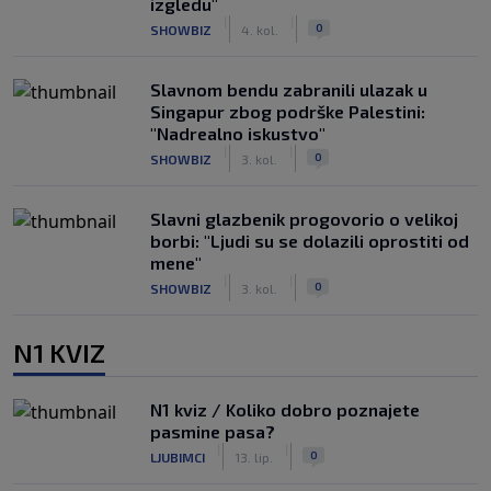
izgledu"
|
|
0
SHOWBIZ
4. kol.
Slavnom bendu zabranili ulazak u
Singapur zbog podrške Palestini:
"Nadrealno iskustvo"
|
|
0
SHOWBIZ
3. kol.
Slavni glazbenik progovorio o velikoj
borbi: "Ljudi su se dolazili oprostiti od
mene"
|
|
0
SHOWBIZ
3. kol.
N1 KVIZ
N1 kviz / Koliko dobro poznajete
pasmine pasa?
|
|
0
LJUBIMCI
13. lip.