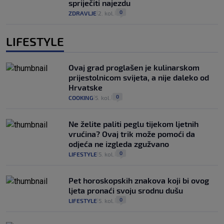
spriječiti najezdu
0
ZDRAVLJE
2. kol.
|
|
LIFESTYLE
Ovaj grad proglašen je kulinarskom
prijestolnicom svijeta, a nije daleko od
Hrvatske
0
COOKING
5. kol.
|
|
Ne želite paliti peglu tijekom ljetnih
vrućina? Ovaj trik može pomoći da
odjeća ne izgleda zgužvano
0
LIFESTYLE
5. kol.
|
|
Pet horoskopskih znakova koji bi ovog
ljeta pronaći svoju srodnu dušu
0
LIFESTYLE
5. kol.
|
|