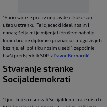
"Borio sam se protiv nepravde otkako sam
ušao u stranku. Taj dječački ideal nosim i
danas; želja mi je mijenjati društvo nabolje.
Imam brojne diplome i priznanja i mogu živjeti
bez nje, ali politiku nosim u sebi", započinje
bivši predsjednik SDP-a
Davor Bernardić
.
Stvaranje stranke
Socijaldemokrati
"Ljudi koji su osnovali Socijaldemokrate nisu to
htjeli svojevoljno napraviti, već su našli svoj