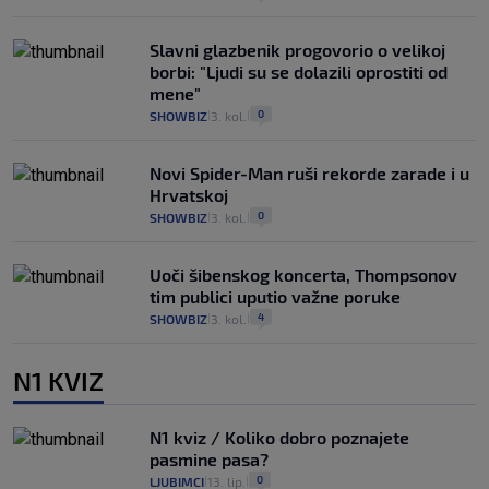
Slavni glazbenik progovorio o velikoj
borbi: "Ljudi su se dolazili oprostiti od
mene"
0
SHOWBIZ
3. kol.
|
|
Novi Spider-Man ruši rekorde zarade i u
Hrvatskoj
0
SHOWBIZ
3. kol.
|
|
Uoči šibenskog koncerta, Thompsonov
tim publici uputio važne poruke
4
SHOWBIZ
3. kol.
|
|
N1 KVIZ
N1 kviz / Koliko dobro poznajete
pasmine pasa?
0
LJUBIMCI
13. lip.
|
|