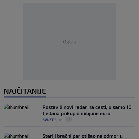
Oglas
NAJČITANIJE
Postavili novi radar na cesti, u samo 10
tjedana prikupio milijune eura
0
SVIJET
5. kol.
|
|
Stariji bračni par otišao na odmor u