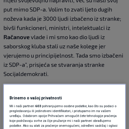
put mimo SDP-a. Volim to zvati ljeto dugih
noževa kada je 3000 ljudi izbačeno iz stranke;
bivši funkcioneri, ministri, intelektualci iz
Račanove
vlade i mi smo kao dio ljudi iz
saborskog kluba stali uz naše kolege jer
vjerujemo u principijelnost. Tada smo izbačeni
iz SDP-a", prisjeća se stvaranja stranke
Socijaldemokrati.
Na izborima u travnju stranka se nije iskazala.
Brinemo o vašoj privatnosti
Nisu osvojili nijedan mandat. Na pitanje je li ga
Mi i naši partneri
603
pohranjujemo osobne podatke, kao što su podaci o
to pokolebalo, Bernardić odgovara da ga rijetko
pregledavanju ili jedinstveni identifikatori, i pristupamo im na vašem
uređaju. Odabirom opcije Prihvaćam omogućit ćete tehnologije praćenja
što u životu može pokolebati. "Nisam ni
koje podržavaju svrhe za čije pružanje mi i naši partneri obrađujemo
podatke. Ako su alati za praćenje onemogućeni, određeni sadržaj i oglasi
sudjelovao ni vodio te izbore, mislio sam da