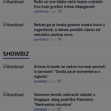
Ruže uz ove biljke neće bujno cvjetati:
Evo koje greške treba izbjegavati
0
LIFESTYLE
5. kol.
|
|
Nekad ga je imala gotovo svaka kuća u
Jugoslaviji, a danas postiže cijenu od
nekoliko stotina eura
0
LIFESTYLE
5. kol.
|
|
SHOWBIZ
Ariana Grande se nakon turneje povlači
iz javnosti: "Dosta joj je komentara o
izgledu"
0
SHOWBIZ
4. kol.
|
|
Slavnom bendu zabranili ulazak u
Singapur zbog podrške Palestini:
"Nadrealno iskustvo"
0
SHOWBIZ
3. kol.
|
|