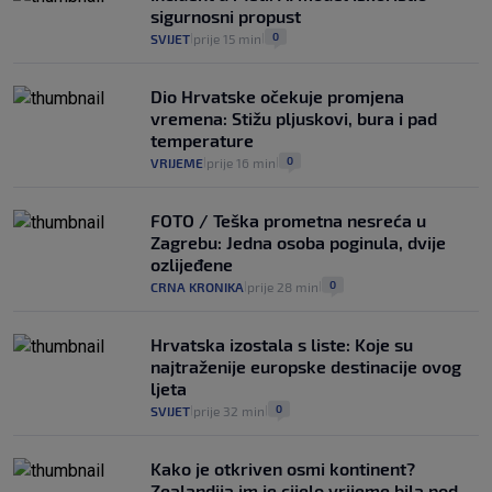
sigurnosni propust
0
SVIJET
prije 15 min
|
|
Dio Hrvatske očekuje promjena
vremena: Stižu pljuskovi, bura i pad
temperature
0
VRIJEME
prije 16 min
|
|
FOTO / Teška prometna nesreća u
Zagrebu: Jedna osoba poginula, dvije
ozlijeđene
0
CRNA KRONIKA
prije 28 min
|
|
Hrvatska izostala s liste: Koje su
najtraženije europske destinacije ovog
ljeta
0
SVIJET
prije 32 min
|
|
Kako je otkriven osmi kontinent?
Zealandija im je cijelo vrijeme bila pod