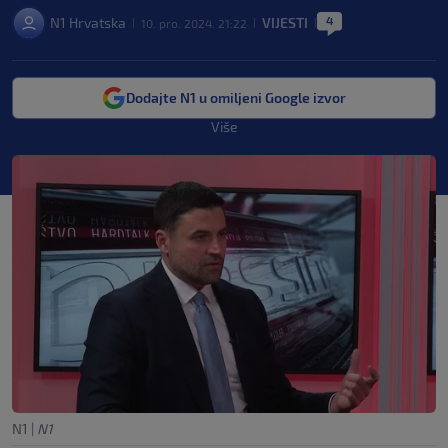
4
N1 Hrvatska
VIJESTI
10. pro. 2024. 21:22
|
|
|
Dodajte N1 u omiljeni Google izvor
Više
N1
|
N1