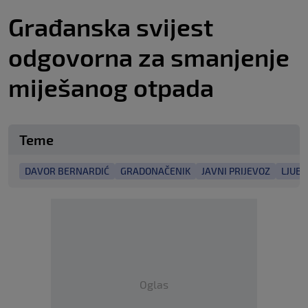
Građanska svijest
odgovorna za smanjenje
miješanog otpada
Teme
DAVOR BERNARDIĆ
GRADONAČENIK
JAVNI PRIJEVOZ
LJUBL
Oglas