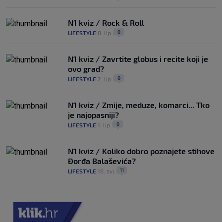
N1 kviz / Rock & Roll
0
LIFESTYLE
8. lip.
|
|
N1 kviz / Zavrtite globus i recite koji je
ovo grad?
0
LIFESTYLE
2. lip.
|
|
N1 kviz / Zmije, meduze, komarci... Tko
je najopasniji?
0
LIFESTYLE
1. lip.
|
|
N1 kviz / Koliko dobro poznajete stihove
Đorđa Balaševića?
11
LIFESTYLE
18. svi.
|
|