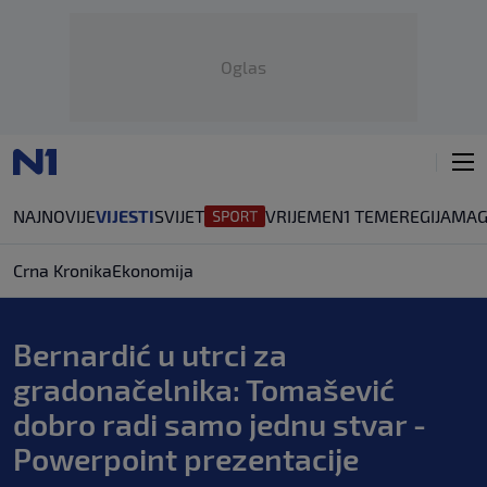
Oglas
NAJNOVIJE
VIJESTI
SVIJET
VRIJEME
N1 TEME
REGIJA
MAG
Crna Kronika
Ekonomija
Bernardić u utrci za
gradonačelnika: Tomašević
dobro radi samo jednu stvar -
Powerpoint prezentacije