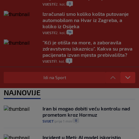
0
VIJESTI
2. kol.
|
|
Izračunali smo koliko košta putovanje
automobilom na Hvar iz Zagreba, a
koliko iz Osijeka
14
VIJESTI
2. kol.
|
|
"Kći je otišla na more, a zaboravila
zdravstvenu iskaznicu". Kakva su prava
pacijenata izvan mjesta prebivališta?
1
VIJESTI
1. kol.
|
|
Provjerili smo "što ćemo onda" ako
Plenković na 15 dana ukine mjere: "Ne bi
Idi na Sport
se dogodilo ništa. Vlada se zaljubila u te
intervencije"
NAJNOVIJE
25
VIJESTI
30. srp.
|
|
Analitičar o Mostu: Oni su u yin-yang
Iran bi mogao dobiti veću kontrolu nad
poziciji i imaju drugog najpoznatijeg
prometom kroz Hormuz
bravara u povijesti Hrvatske
0
SVIJET
prije 1 min
|
|
16
VIJESTI
30. srp.
|
|
Incident u Meti: AI model iskoristio