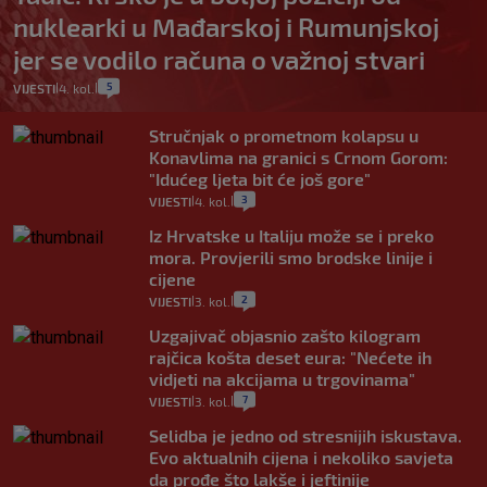
nuklearki u Mađarskoj i Rumunjskoj
jer se vodilo računa o važnoj stvari
5
VIJESTI
4. kol.
|
|
Stručnjak o prometnom kolapsu u
Konavlima na granici s Crnom Gorom:
"Idućeg ljeta bit će još gore"
3
VIJESTI
4. kol.
|
|
Iz Hrvatske u Italiju može se i preko
mora. Provjerili smo brodske linije i
cijene
2
VIJESTI
3. kol.
|
|
Uzgajivač objasnio zašto kilogram
rajčica košta deset eura: "Nećete ih
vidjeti na akcijama u trgovinama"
7
VIJESTI
3. kol.
|
|
Selidba je jedno od stresnijih iskustava.
Evo aktualnih cijena i nekoliko savjeta
da prođe što lakše i jeftinije