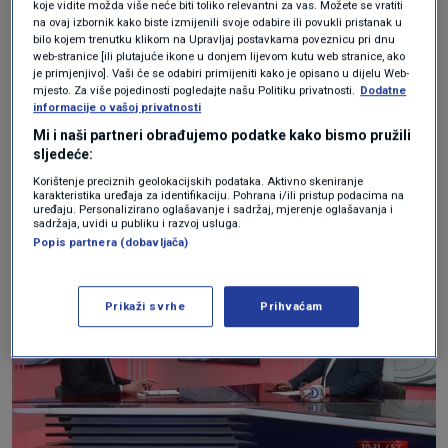
koje vidite možda više neće biti toliko relevantni za vas. Možete se vratiti
na ovaj izbornik kako biste izmijenili svoje odabire ili povukli pristanak u
treba dati šansu drugima", rekao je.
bilo kojem trenutku klikom na Upravljaj postavkama poveznicu pri dnu
web-stranice [ili plutajuće ikone u donjem lijevom kutu web stranice, ako
je primjenjivo]. Vaši će se odabiri primijeniti kako je opisano u dijelu Web-
mjesto. Za više pojedinosti pogledajte našu Politiku privatnosti.
Dodatne
Neuspjeh izbornog rezultata 2020. pak
informacije o vašoj privatnosti
pripisuje niskoj izlaznost od svega 46 posto,
Mi i naši partneri obrađujemo podatke kako bismo pružili
sljedeće:
kao i vremenu održavanja izbora koji su se
Korištenje preciznih geolokacijskih podataka. Aktivno skeniranje
održali tijekom ljeta.
karakteristika uređaja za identifikaciju. Pohrana i/ili pristup podacima na
uređaju. Personalizirano oglašavanje i sadržaj, mjerenje oglašavanja i
sadržaja, uvidi u publiku i razvoj usluga.
Popis partnera (dobavljača)
Prikaži svrhe
Prihvaćam