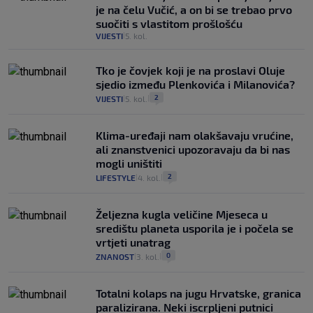
je na čelu Vučić, a on bi se trebao prvo
suočiti s vlastitom prošlošću
VIJESTI
5. kol.
|
Tko je čovjek koji je na proslavi Oluje
sjedio između Plenkovića i Milanovića?
2
VIJESTI
5. kol.
|
|
Klima-uređaji nam olakšavaju vrućine,
ali znanstvenici upozoravaju da bi nas
mogli uništiti
2
LIFESTYLE
4. kol.
|
|
Željezna kugla veličine Mjeseca u
središtu planeta usporila je i počela se
vrtjeti unatrag
0
ZNANOST
3. kol.
|
|
Totalni kolaps na jugu Hrvatske, granica
paralizirana. Neki iscrpljeni putnici