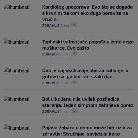
Kardiolog upozorava: Evo što se događa
s krvnim tlakom ako dugo boravite na
vrućini
0
ZDRAVLJE
5. kol.
|
|
Toplinski valovi jače pogađaju žene nego
muškarce. Evo zašto
1
ZDRAVLJE
3. kol.
|
|
Ovo je najnezdravije ulje za kuhanje, a
gotovo svi ga koriste svaki dan
3
ZDRAVLJE
3. kol.
|
|
Bol u koljenu nije uvijek posljedica
starenja: Jedan simptom zahtijeva oprez
0
ZDRAVLJE
3. kol.
|
|
Pojava žohara u domu može biti rizik za
zdravlje: Stručnjaci savjetuju kako