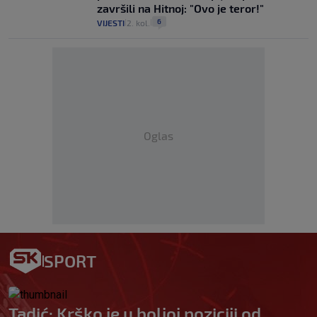
završili na Hitnoj: "Ovo je teror!"
6
VIJESTI
2. kol.
|
|
Oglas
SPORT
Tadić: Krško je u boljoj poziciji od