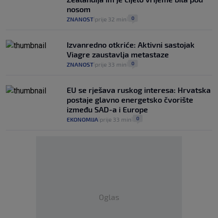
nosom
0
ZNANOST
prije 32 min
|
|
Izvanredno otkriće: Aktivni sastojak
Viagre zaustavlja metastaze
0
ZNANOST
prije 33 min
|
|
EU se rješava ruskog interesa: Hrvatska
postaje glavno energetsko čvorište
između SAD-a i Europe
0
EKONOMIJA
prije 33 min
|
|
Oglas