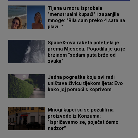
Tijana u moru isprobala
"menstrualni kupaći" i zapanjila
mnoge: "Bila sam preko 4 sata na
plaži..."
SpaceX-ova raketa poletjela je
prema Mjesecu: Pogodila je ga je
brzinom "sedam puta brže od
zvuka"
Jedna pogreška koju svi radi
uništava živicu tijekom ljeta: Evo
kako joj pomoći s koprivom
Mnogi kupci su se požalili na
proizvode iz Konzuma:
"Ispričavamo se, pojačat ćemo
nadzor"