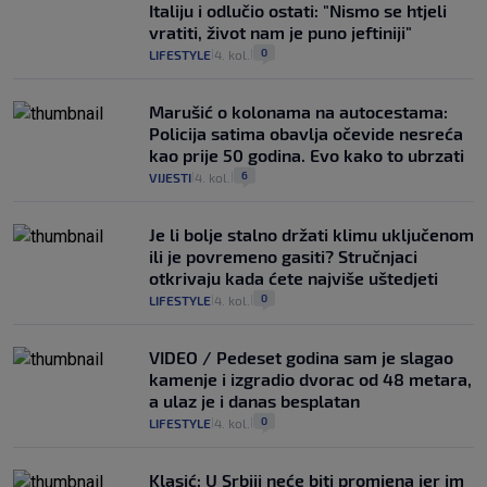
Italiju i odlučio ostati: "Nismo se htjeli
vratiti, život nam je puno jeftiniji"
0
LIFESTYLE
4. kol.
|
|
Marušić o kolonama na autocestama:
Policija satima obavlja očevide nesreća
kao prije 50 godina. Evo kako to ubrzati
6
VIJESTI
4. kol.
|
|
Je li bolje stalno držati klimu uključenom
ili je povremeno gasiti? Stručnjaci
otkrivaju kada ćete najviše uštedjeti
0
LIFESTYLE
4. kol.
|
|
VIDEO / Pedeset godina sam je slagao
kamenje i izgradio dvorac od 48 metara,
a ulaz je i danas besplatan
0
LIFESTYLE
4. kol.
|
|
Klasić: U Srbiji neće biti promjena jer im