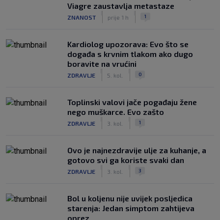
Viagre zaustavlja metastaze
|
|
1
ZNANOST
prije 1 h
Kardiolog upozorava: Evo što se
događa s krvnim tlakom ako dugo
boravite na vrućini
|
|
0
ZDRAVLJE
5. kol.
Toplinski valovi jače pogađaju žene
nego muškarce. Evo zašto
|
|
1
ZDRAVLJE
3. kol.
Ovo je najnezdravije ulje za kuhanje, a
gotovo svi ga koriste svaki dan
|
|
3
ZDRAVLJE
3. kol.
Bol u koljenu nije uvijek posljedica
starenja: Jedan simptom zahtijeva
oprez