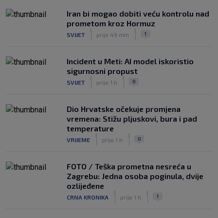
Iran bi mogao dobiti veću kontrolu nad
prometom kroz Hormuz
|
|
1
SVIJET
prije 49 min
Incident u Meti: AI model iskoristio
sigurnosni propust
|
|
0
SVIJET
prije 1 h
Dio Hrvatske očekuje promjena
vremena: Stižu pljuskovi, bura i pad
temperature
|
|
0
VRIJEME
prije 1 h
FOTO / Teška prometna nesreća u
Zagrebu: Jedna osoba poginula, dvije
ozlijeđene
|
|
1
CRNA KRONIKA
prije 1 h