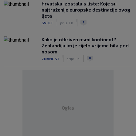
Hrvatska izostala s liste: Koje su
najtraženije europske destinacije ovog
ljeta
|
|
1
SVIJET
prije 1 h
Kako je otkriven osmi kontinent?
Zealandija im je cijelo vrijeme bila pod
nosom
|
|
0
ZNANOST
prije 1 h
Oglas