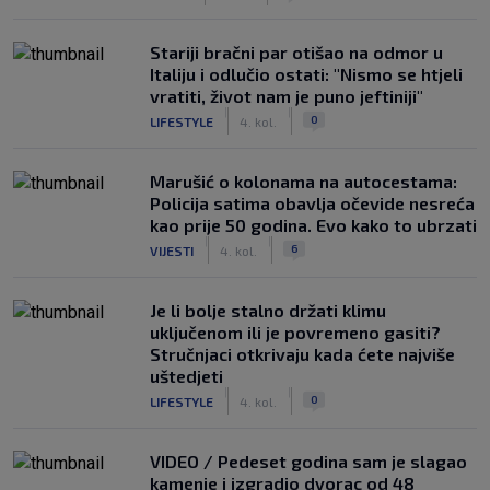
Stariji bračni par otišao na odmor u
Italiju i odlučio ostati: "Nismo se htjeli
vratiti, život nam je puno jeftiniji"
|
|
0
LIFESTYLE
4. kol.
Marušić o kolonama na autocestama:
Policija satima obavlja očevide nesreća
kao prije 50 godina. Evo kako to ubrzati
|
|
6
VIJESTI
4. kol.
Je li bolje stalno držati klimu
uključenom ili je povremeno gasiti?
Stručnjaci otkrivaju kada ćete najviše
uštedjeti
|
|
0
LIFESTYLE
4. kol.
VIDEO / Pedeset godina sam je slagao
kamenje i izgradio dvorac od 48