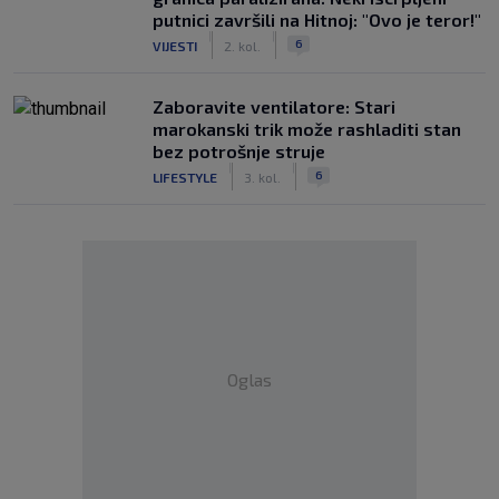
putnici završili na Hitnoj: "Ovo je teror!"
|
|
6
VIJESTI
2. kol.
Zaboravite ventilatore: Stari
marokanski trik može rashladiti stan
bez potrošnje struje
|
|
6
LIFESTYLE
3. kol.
Oglas