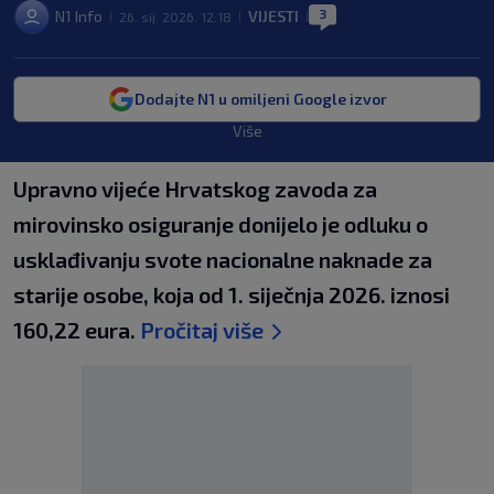
3
N1 Info
VIJESTI
26. sij. 2026. 12:18
|
|
|
Dodajte N1 u omiljeni Google izvor
Više
Upravno vijeće Hrvatskog zavoda za
mirovinsko osiguranje donijelo je odluku o
usklađivanju svote nacionalne naknade za
starije osobe, koja od 1. siječnja 2026. iznosi
160,22 eura.
Pročitaj više