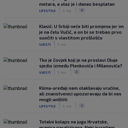
metara, a ulaz je i danas besplatan
|
|
0
LIFESTYLE
4. kol.
Klasić: U Srbiji neće biti promjena jer im
je na čelu Vučić, a on bi se trebao prvo
suočiti s vlastitom prošlošću
|
VIJESTI
5. kol.
Tko je čovjek koji je na proslavi Oluje
sjedio između Plenkovića i Milanovića?
|
|
2
VIJESTI
5. kol.
Klima-uređaji nam olakšavaju vrućine,
ali znanstvenici upozoravaju da bi nas
mogli uništiti
|
|
2
LIFESTYLE
4. kol.
Totalni kolaps na jugu Hrvatske,
granica paralizirana. Neki iscrpljeni