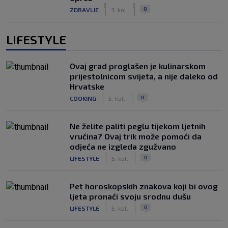
|
|
0
ZDRAVLJE
3. kol.
LIFESTYLE
Ovaj grad proglašen je kulinarskom
prijestolnicom svijeta, a nije daleko od
Hrvatske
|
|
0
COOKING
5. kol.
Ne želite paliti peglu tijekom ljetnih
vrućina? Ovaj trik može pomoći da
odjeća ne izgleda zgužvano
|
|
0
LIFESTYLE
5. kol.
Pet horoskopskih znakova koji bi ovog
ljeta pronaći svoju srodnu dušu
|
|
0
LIFESTYLE
5. kol.