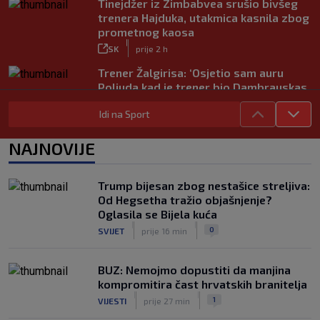
Tinejdžer iz Zimbabvea srušio bivšeg
trenera Hajduka, utakmica kasnila zbog
prometnog kaosa
|
SK
prije 2 h
Trener Žalgirisa: ‘Osjetio sam auru
Poljuda kad je trener bio Dambrauskas.
Hajduk danas igra nestabilno’
Idi na Sport
|
SK
prije 4 h
Vatreni u Cityju sve bolji: ‘Kovačić
NAJNOVIJE
izgleda potpuno fit, a Gvardiol bi
mogao biti starter na boku’
|
Trump bijesan zbog nestašice streljiva:
SK
prije 4 h
Od Hegsetha tražio objašnjenje?
Luis Figo žestoko prozvao Infantina:
Oglasila se Bijela kuća
‘Najniže, najlopovskije i kukavički
|
|
0
SVIJET
prije 16 min
sebično ponašanje. Mora otići!’
|
SK
prije 6 h
BUZ: Nemojmo dopustiti da manjina
kompromitira čast hrvatskih branitelja
|
|
1
VIJESTI
prije 27 min