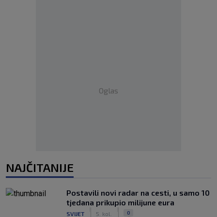
Oglas
NAJČITANIJE
Postavili novi radar na cesti, u samo 10
tjedana prikupio milijune eura
|
|
0
SVIJET
5. kol.