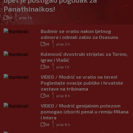
Panathinaikos!
|
SK
prije 1 h
Budimir se vratio nakon ljetnog
odmora i odmah zabio za Osasunu
|
SK
prije 2 h
Kulenović dvostruki strijelac za Torino,
igrao i Vlašić
|
SK
prije 1 h
VIDEO / Modrić se vratio na teren!
Pogledajte ovacije publike i hrvatske
zastave na tribinama
|
SK
prije 8 h
VIDEO / Modrić genijalnim potezom
pomogao izboriti penal u remiju Milana
i Intera
|
SK
prije 8 h