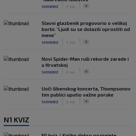
|
|
0
SHOWBIZ
3. kol.
Slavni glazbenik progovorio o velikoj
borbi: "Ljudi su se dolazili oprostiti od
mene"
|
|
0
SHOWBIZ
3. kol.
Novi Spider-Man ruši rekorde zarade i
u Hrvatskoj
|
|
0
SHOWBIZ
3. kol.
Uoči šibenskog koncerta, Thompsonov
tim publici uputio važne poruke
|
|
4
SHOWBIZ
3. kol.
N1 KVIZ
N1 kviz / Koliko dobro poznajete