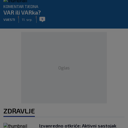
KOMENTAR TJEDNA
VAR ili VARka?
|
|
4
VIJESTI
11. srp.
Oglas
ZDRAVLJE
Izvanredno otkriće: Aktivni sastojak