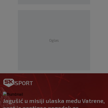
Oglas
SPORT
Jagušić u misiji ulaska među Vatrene,
opet je postigao pogodak za