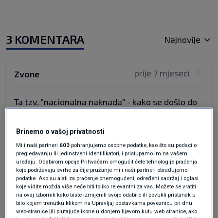
3 KOMENTARA
Najnovije
prije 7 mjeseci
Zvone
Ta tzv. "nacionalna naknada" - kako se došlo do
nje?
U Hrvatskoj je, po mojoj računici, oko 1% (ako i
Brinemo o vašoj privatnosti
toliko) stanovnika Hrvatske koji nisu za života
Mi i naši partneri
603
pohranjujemo osobne podatke, kao što su podaci o
stekli staž i dobili su nacionalnu naknadu, dok je
pregledavanju ili jedinstveni identifikatori, i pristupamo im na vašem
sve ostalo što prima nacionalnu naknadu
uređaju. Odabirom opcije Prihvaćam omogućit ćete tehnologije praćenja
koje podržavaju svrhe za čije pružanje mi i naši partneri obrađujemo
stanovništvo BiH (koje se nema namjeru odreći
podatke. Ako su alati za praćenje onemogućeni, određeni sadržaj i oglasi
svoga u BiH) koje je u Hrvatskoj dobilo
koje vidite možda više neće biti toliko relevantni za vas. Možete se vratiti
zemljišta, kuće, stanove, namještaj i nacionalnu
na ovaj izbornik kako biste izmijenili svoje odabire ili povukli pristanak u
bilo kojem trenutku klikom na Upravljaj postavkama poveznicu pri dnu
naknadu, bez da su prst pomaknuli u RH.
web-stranice [ili plutajuće ikone u donjem lijevom kutu web stranice, ako