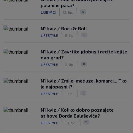
pasmine pasa?
|
|
0
LJUBIMCI
13. lip.
N1 kviz / Rock & Roll
|
|
0
LIFESTYLE
8. lip.
N1 kviz / Zavrtite globus i recite koji je
ovo grad?
|
|
0
LIFESTYLE
2. lip.
N1 kviz / Zmije, meduze, komarci... Tko
je najopasniji?
|
|
0
LIFESTYLE
1. lip.
N1 kviz / Koliko dobro poznajete
stihove Đorđa Balaševića?
|
|
11
LIFESTYLE
18. svi.