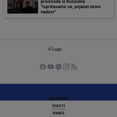
proizvode iz Konzuma:
"Ispričavamo se, pojačat ćemo
nadzor"
NAJNOVIJE
VIJESTI
Kontakt
O Nama
SVIJET