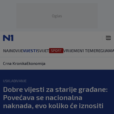
Oglas
NAJNOVIJE
VIJESTI
SVIJET
VRIJEME
N1 TEME
REGIJA
MA
Crna Kronika
Ekonomija
USKLAĐIVANJE
Dobre vijesti za starije građane:
Povećava se nacionalna
naknada, evo koliko će iznositi