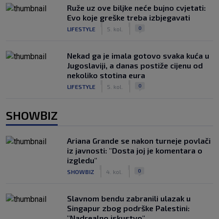
Ruže uz ove biljke neće bujno cvjetati:
Evo koje greške treba izbjegavati
|
|
0
LIFESTYLE
5. kol.
Nekad ga je imala gotovo svaka kuća u
Jugoslaviji, a danas postiže cijenu od
nekoliko stotina eura
|
|
0
LIFESTYLE
5. kol.
SHOWBIZ
Ariana Grande se nakon turneje povlači
iz javnosti: "Dosta joj je komentara o
izgledu"
|
|
0
SHOWBIZ
4. kol.
Slavnom bendu zabranili ulazak u
Singapur zbog podrške Palestini:
"Nadrealno iskustvo"