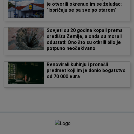
je otvorili okrenuo im se želudac:
"Ispričaju se pa sve po starom"
Sovjeti su 20 godina kopali prema
središtu Zemlje, a onda su morali
odustati: Ono što su otkrili bilo je
potpuno neočekivano
Renovirali kuhinju i pronašli
predmet koji im je donio bogatstvo
od 70 000 eura