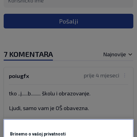
Pošalji
7 KOMENTARA
Najnovije
prije 4 mjeseci
poiugfx
tko ..j.....b........ školu i obrazovanje.
Ljudi, samo vam je OŠ obavezna.
SŠ nije obavezna.
Ne kužim odakle dođu i postavljaju uvjete, "sve
Brinemo o vašoj privatnosti