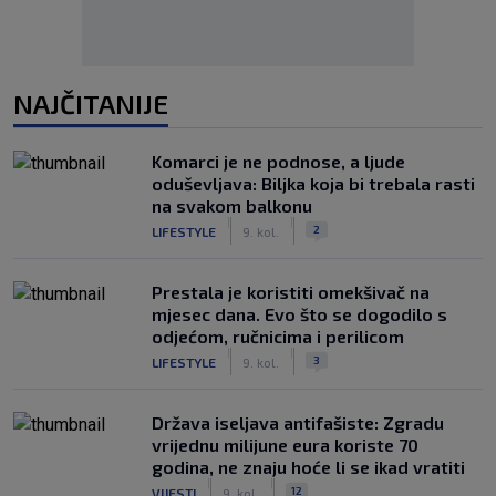
NAJČITANIJE
Komarci je ne podnose, a ljude
oduševljava: Biljka koja bi trebala rasti
na svakom balkonu
|
|
2
LIFESTYLE
9. kol.
Prestala je koristiti omekšivač na
mjesec dana. Evo što se dogodilo s
odjećom, ručnicima i perilicom
|
|
3
LIFESTYLE
9. kol.
Država iseljava antifašiste: Zgradu
vrijednu milijune eura koriste 70
godina, ne znaju hoće li se ikad vratiti
|
|
12
VIJESTI
9. kol.