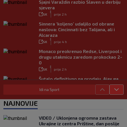
Sjajni Varaždin razbio Slaven u derbiju
sjevera
|
SK
prije 2 h
Sinnera ‘koljeno’ udaljilo od obrane
naslova: Cincinnati bez Talijana, ali i
Alcaraza
|
SK
prije 4 h
Monaco preokrenuo Redse, Liverpool i
drugu utakmicu zaredom prokockao 2-
0
|
SK
prije 2 h
Šutalo definitivno na prodaju, Ajax ga
daje ‘ispod cijene’
Idi na Sport
|
SK
prije 6 h
Mourinho nakon debija velikog
NAJNOVIJE
pojačanja: Jadnik na odmoru ne radi
ništa, mora se popraviti
|
VIDEO / Uklonjena ogromna zastava
SK
prije 7 h
Ukrajine iz centra Prištine, dan poslije