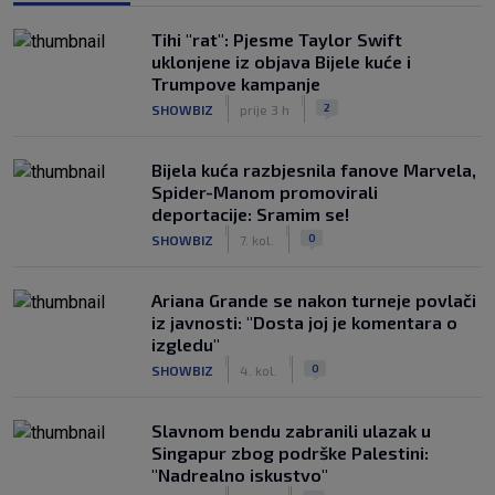
Tihi "rat": Pjesme Taylor Swift
uklonjene iz objava Bijele kuće i
Trumpove kampanje
|
|
2
SHOWBIZ
prije 3 h
Bijela kuća razbjesnila fanove Marvela,
Spider-Manom promovirali
deportacije: Sramim se!
|
|
0
SHOWBIZ
7. kol.
Ariana Grande se nakon turneje povlači
iz javnosti: "Dosta joj je komentara o
izgledu"
|
|
0
SHOWBIZ
4. kol.
Slavnom bendu zabranili ulazak u
Singapur zbog podrške Palestini:
"Nadrealno iskustvo"
|
|