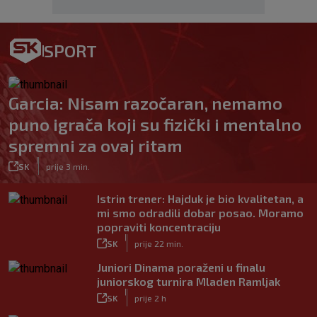
SPORT
Garcia: Nisam razočaran, nemamo
puno igrača koji su fizički i mentalno
spremni za ovaj ritam
|
SK
prije 3 min.
Istrin trener: Hajduk je bio kvalitetan, a
mi smo odradili dobar posao. Moramo
popraviti koncentraciju
|
SK
prije 22 min.
Juniori Dinama poraženi u finalu
juniorskog turnira Mladen Ramljak
|
SK
prije 2 h