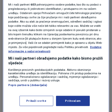
znaju"⁉️
Mi i naši partneri
603
pohranjujemo osobne podatke, kao što su podaci o
Odgovor
pregledavanju ili jedinstveni identifikatori, i pristupamo im na vašem
uređaju. Odabirom opcije Prihvaćam omogućit ćete tehnologije praćenja
koje podržavaju svrhe za čije pružanje mi i naši partneri obrađujemo
podatke. Ako su alati za praćenje onemogućeni, određeni sadržaj i oglasi
koje vidite možda više neće biti toliko relevantni za vas. Možete se vratiti
na ovaj izbornik kako biste izmijenili svoje odabire ili povukli pristanak u
prije 4 mjeseci
matalan
bilo kojem trenutku klikom na Upravljaj postavkama poveznicu pri dnu
web-stranice [ili plutajuće ikone u donjem lijevom kutu web stranice, ako
je primjenjivo]. Vaši će se odabiri primijeniti kako je opisano u dijelu Web-
Širenje panike i ugrožavanje djece proglasiti
mjesto. Za više pojedinosti pogledajte našu Politiku privatnosti.
Dodatne
informacije o vašoj privatnosti
terorom i najoštrije kažnjavati...buksa bar deset
Mi i naši partneri obrađujemo podatke kako bismo pružili
godina,.
sljedeće:
Odgovor
Korištenje preciznih geolokacijskih podataka. Aktivno skeniranje
karakteristika uređaja za identifikaciju. Pohrana i/ili pristup podacima na
uređaju. Personalizirano oglašavanje i sadržaj, mjerenje oglašavanja i
sadržaja, uvidi u publiku i razvoj usluga.
Popis partnera (dobavljača)
prije 4 mjeseci
Ramons
Prikaži svrhe
Prihvaćam
Ajd da doživimo da te fukare ulove i vidimo
kolike su kazne dobili, može ime i fotka. Neka