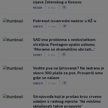
Rashford je htio ostati u Barceloni, ali
izjave Zelenskog o Kosovu
vraća se u United koji će mu ipak dati
|
|
0
REGIJA
9. kol.
novu šansu
|
SK
prije 4 h
Pokrenut izvanredni nadzor u HŽ-u
|
|
0
VIJESTI
9. kol.
SAD ima problema s nedostatkom
streljiva; Pentagon upalio uzbunu:
"Moramo se dramatično ubrzati..."
|
|
0
SVIJET
9. kol.
Vodite psa na ljetovanje? Na Jadranu je
skoro 300 plaža za pse. Provjerili smo
gdje se nalaze
|
|
0
VIJESTI
9. kol.
Strojovođa koji je prošao kroz crveno
udaljen s radnog mjesta: "Ne mislimo
ublažavati takve propuste"