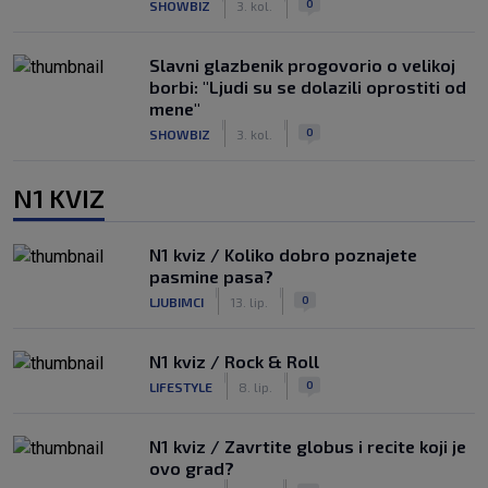
0
SHOWBIZ
3. kol.
Slavni glazbenik progovorio o velikoj
borbi: "Ljudi su se dolazili oprostiti od
mene"
|
|
0
SHOWBIZ
3. kol.
N1 KVIZ
N1 kviz / Koliko dobro poznajete
pasmine pasa?
|
|
0
LJUBIMCI
13. lip.
N1 kviz / Rock & Roll
|
|
0
LIFESTYLE
8. lip.
N1 kviz / Zavrtite globus i recite koji je
ovo grad?
|
|