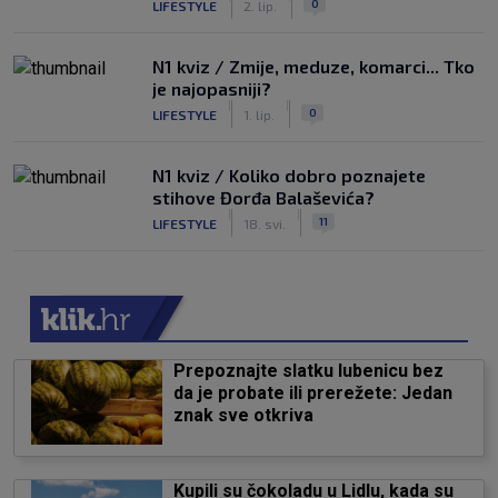
0
LIFESTYLE
2. lip.
N1 kviz / Zmije, meduze, komarci... Tko
je najopasniji?
|
|
0
LIFESTYLE
1. lip.
N1 kviz / Koliko dobro poznajete
stihove Đorđa Balaševića?
|
|
11
LIFESTYLE
18. svi.
Prepoznajte slatku lubenicu bez
da je probate ili prerežete: Jedan
znak sve otkriva
Kupili su čokoladu u Lidlu, kada su