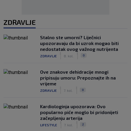
ZDRAVLJE
Stalno ste umorni? Liječnici
upozoravaju da bi uzrok mogao biti
nedostatak ovog važnog nutrijenta
|
|
0
ZDRAVLJE
8. kol.
Ove znakove dehidracije mnogi
pripisuju umoru: Prepoznajte ih na
vrijeme
|
|
0
ZDRAVLJE
7. kol.
Kardiologinja upozorava: Ovo
popularno piće moglo bi pridonijeti
začepljenju arterija
|
|
2
LIFESTYLE
7. kol.