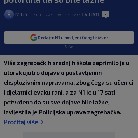
7
N1 Info
VIJESTI
21. tra. 2026. 08:01
17:37
|
>
|
|
Dodajte N1 u omiljeni Google izvor
Više
Više zagrebačkih srednjih škola zaprimilo je u
utorak ujutro dojave o postavljenim
eksplozivnim napravama, zbog čega su učenici
i djelatnici evakuirani, a za N1 je u 17 sati
potvrđeno da su sve dojave bile lažne,
izvijestila je Policijska uprava zagrebačka.
Pročitaj više