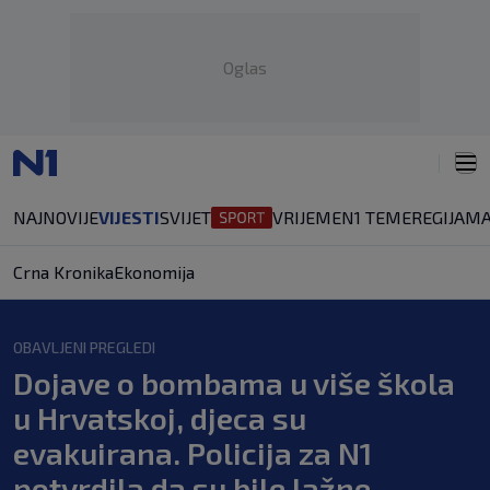
Oglas
NAJNOVIJE
VIJESTI
SVIJET
VRIJEME
N1 TEME
REGIJA
MA
Crna Kronika
Ekonomija
OBAVLJENI PREGLEDI
Dojave o bombama u više škola
u Hrvatskoj, djeca su
evakuirana. Policija za N1
potvrdila da su bile lažne