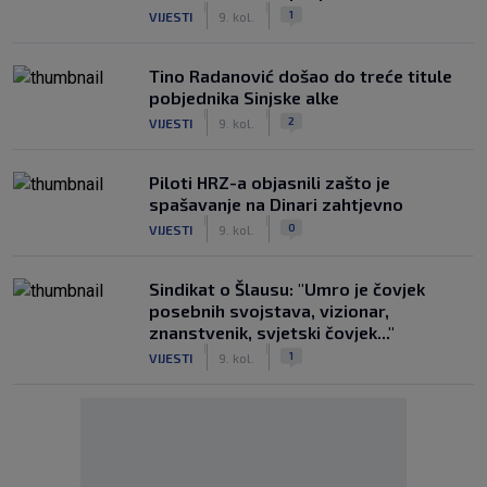
|
|
1
VIJESTI
9. kol.
Tino Radanović došao do treće titule
pobjednika Sinjske alke
|
|
2
VIJESTI
9. kol.
Piloti HRZ-a objasnili zašto je
spašavanje na Dinari zahtjevno
|
|
0
VIJESTI
9. kol.
Sindikat o Šlausu: "Umro je čovjek
posebnih svojstava, vizionar,
znanstvenik, svjetski čovjek..."
|
|
1
VIJESTI
9. kol.