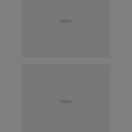
Oglas
Oglas