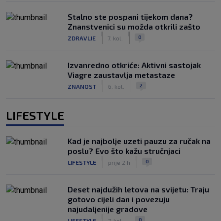
Stalno ste pospani tijekom dana?
Znanstvenici su možda otkrili zašto
|
|
0
ZDRAVLJE
7. kol.
Izvanredno otkriće: Aktivni sastojak
Viagre zaustavlja metastaze
|
|
2
ZNANOST
6. kol.
LIFESTYLE
Kad je najbolje uzeti pauzu za ručak na
poslu? Evo što kažu stručnjaci
|
|
0
LIFESTYLE
prije 2 h
Deset najdužih letova na svijetu: Traju
gotovo cijeli dan i povezuju
najudaljenije gradove
|
|
0
LIFESTYLE
7. kol.