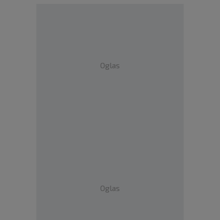
Oglas
Oglas