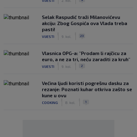
VIJESTI
2. kol.
Selak Raspudić traži Milanovićevu
akciju: Zbog Gospića ova Vlada treba
pasti!
|
|
23
VIJESTI
9. kol.
Vlasnica OPG-a: "Prodam li rajčicu za
euro, a ne za tri, neću zaraditi za kruh"
|
|
2
VIJESTI
9. kol.
Većina ljudi koristi pogrešnu dasku za
rezanje: Poznati kuhar otkriva zašto se
kune u ovu
|
|
1
COOKING
8. kol.