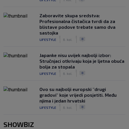
Zaboravite skupa sredstva:
Profesionalna čistačica tvrdi da za
blistave podove trebate samo dva
sastojka
|
|
0
LIFESTYLE
6. kol.
Japanke nisu uvijek najbolji izbor:
Stručnjaci otkrivaju koja je ljetna obuća
bolja za stopala
|
|
0
LIFESTYLE
6. kol.
Ovo su najbolji europski "drugi
gradovi" koje vrijedi posjetiti. Među
njima i jedan hrvatski
|
|
0
LIFESTYLE
6. kol.
SHOWBIZ