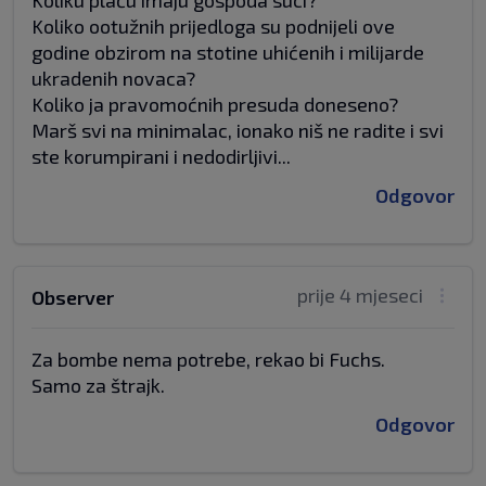
Koliku plaću imaju gospoda suci?
Koliko ootužnih prijedloga su podnijeli ove
godine obzirom na stotine uhićenih i milijarde
ukradenih novaca?
Koliko ja pravomoćnih presuda doneseno?
Marš svi na minimalac, ionako niš ne radite i svi
ste korumpirani i nedodirljivi...
Odgovor
prije 4 mjeseci
Observer
Za bombe nema potrebe, rekao bi Fuchs.
Samo za štrajk.
Odgovor