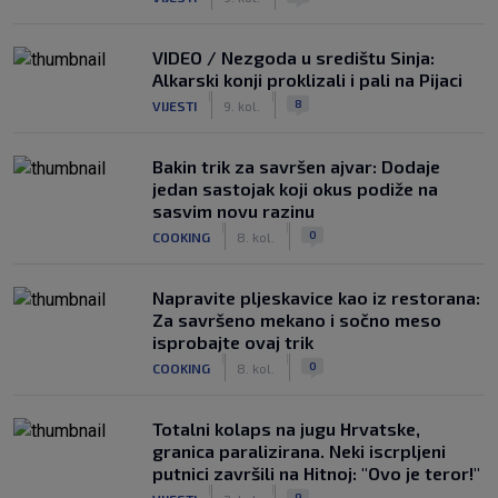
VIDEO / Nezgoda u središtu Sinja:
Alkarski konji proklizali i pali na Pijaci
|
|
8
VIJESTI
9. kol.
Bakin trik za savršen ajvar: Dodaje
jedan sastojak koji okus podiže na
sasvim novu razinu
|
|
0
COOKING
8. kol.
Napravite pljeskavice kao iz restorana:
Za savršeno mekano i sočno meso
isprobajte ovaj trik
|
|
0
COOKING
8. kol.
Totalni kolaps na jugu Hrvatske,
granica paralizirana. Neki iscrpljeni
putnici završili na Hitnoj: "Ovo je teror!"
|
|
9