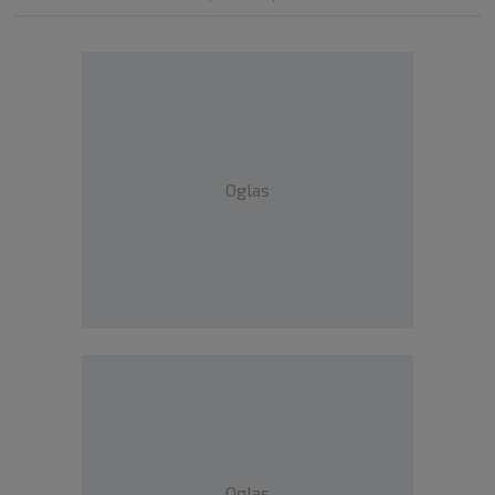
Oglas
Oglas