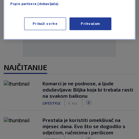
Popis partnera (dobavljača)
Oglas
Prikaži svrhe
Prihvaćam
NAJČITANIJE
Komarci je ne podnose, a ljude
oduševljava: Biljka koja bi trebala rasti
na svakom balkonu
|
|
2
LIFESTYLE
9. kol.
Prestala je koristiti omekšivač na
mjesec dana. Evo što se dogodilo s
odjećom, ručnicima i perilicom
|
|
5