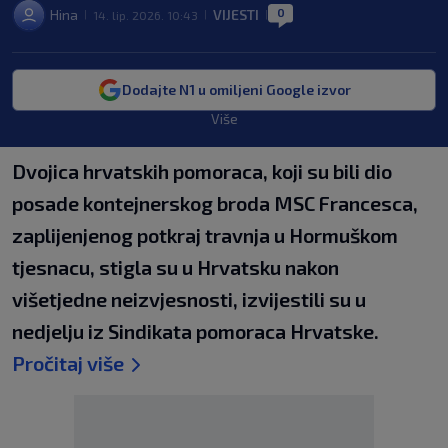
0
Hina
VIJESTI
14. lip. 2026. 10:43
|
|
|
Dodajte N1 u omiljeni Google izvor
Više
Dvojica hrvatskih pomoraca, koji su bili dio
posade kontejnerskog broda MSC Francesca,
zaplijenjenog potkraj travnja u Hormuškom
tjesnacu, stigla su u Hrvatsku nakon
višetjedne neizvjesnosti, izvijestili su u
nedjelju iz Sindikata pomoraca Hrvatske.
Pročitaj više