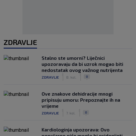
ZDRAVLJE
Stalno ste umorni? Liječnici
upozoravaju da bi uzrok mogao biti
nedostatak ovog važnog nutrijenta
|
|
0
ZDRAVLJE
8. kol.
Ove znakove dehidracije mnogi
pripisuju umoru: Prepoznajte ih na
vrijeme
|
|
0
ZDRAVLJE
7. kol.
Kardiologinja upozorava: Ovo
popularno piće moglo bi pridonijeti