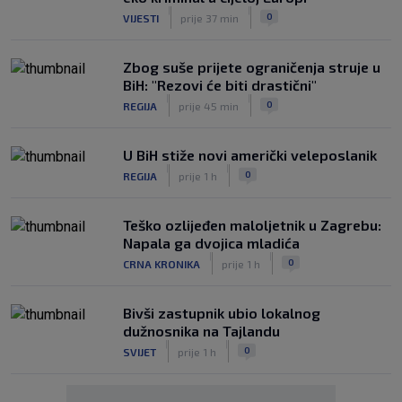
|
|
0
VIJESTI
prije 37 min
Zbog suše prijete ograničenja struje u
BiH: "Rezovi će biti drastični"
|
|
0
REGIJA
prije 45 min
U BiH stiže novi američki veleposlanik
|
|
0
REGIJA
prije 1 h
Teško ozlijeđen maloljetnik u Zagrebu:
Napala ga dvojica mladića
|
|
0
CRNA KRONIKA
prije 1 h
Bivši zastupnik ubio lokalnog
dužnosnika na Tajlandu
|
|
0
SVIJET
prije 1 h