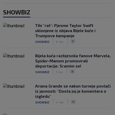
SHOWBIZ
Tihi "rat": Pjesme Taylor Swift
uklonjene iz objava Bijele kuće i
Trumpove kampanje
|
|
2
SHOWBIZ
9. kol.
Bijela kuća razbjesnila fanove Marvela,
Spider-Manom promovirali
deportacije: Sramim se!
|
|
0
SHOWBIZ
7. kol.
Ariana Grande se nakon turneje povlači
iz javnosti: "Dosta joj je komentara o
izgledu"
|
|
0
SHOWBIZ
4. kol.