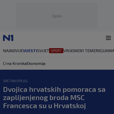
Oglas
NAJNOVIJE
VIJESTI
SVIJET
VRIJEME
N1 TEME
REGIJA
MA
Crna Kronika
Ekonomija
SRETAN EPILOG
Dvojica hrvatskih pomoraca sa
zaplijenjenog broda MSC
Francesca su u Hrvatskoj