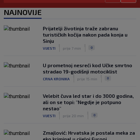
Počelo Europsko prvenstvo u plivanju,
Hribar prva rezerva na 50m leptir
NAJNOVIJE
|
SK
prije 1 h
Pratite uz SK: Branitelj naslova u
Prijatelji životinja traže zabranu
Kanadi se osjeća sjajno, izborio je novo
turističkih kočija nakon pada konja u
četvrtfinale
Sinju
|
|
|
SK
prije 4 h
0
VIJESTI
prije 7 min
U prometnoj nesreći kod Učke smrtno
stradao 19-godišnji motociklist
|
|
0
CRNA KRONIKA
prije 15 min
Velebit čuva led star i do 3000 godina,
ali on se topi: "Negdje je potpuno
nestao"
|
|
0
VIJESTI
prije 20 min
Zmajlović: Hrvatska je postala meka za
eko kriminal u cijeloj Europi