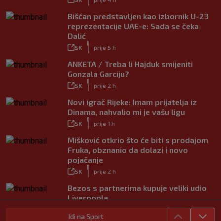
Bišćan predstavljen kao izbornik U-23
reprezentacije UAE-e: Sada se čeka
Dalić
|
SK
prije 5 h
ANKETA / Treba li Hajduk smijeniti
Gonzala Garciju?
|
SK
prije 2 h
Novi igrač Rijeke: Imam prijatelja iz
Dinama, nahvalio mi je vašu ligu
|
SK
prije 1 h
Mišković otkrio što će biti s prodajom
Fruka, obznanio da dolazi i novo
pojačanje
|
SK
prije 2 h
Bezos s partnerima kupuje veliki udio
Liverpoola
|
SK
prije 53 min
Idi na Sport