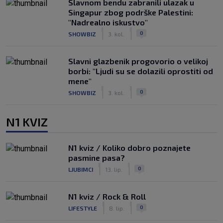
Slavnom bendu zabranili ulazak u
Singapur zbog podrške Palestini:
"Nadrealno iskustvo"
|
|
0
SHOWBIZ
3. kol.
Slavni glazbenik progovorio o velikoj
borbi: "Ljudi su se dolazili oprostiti od
mene"
|
|
0
SHOWBIZ
3. kol.
N1 KVIZ
N1 kviz / Koliko dobro poznajete
pasmine pasa?
|
|
0
LJUBIMCI
13. lip.
N1 kviz / Rock & Roll
|
|
0
LIFESTYLE
8. lip.