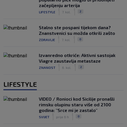
začepljenju arterija
|
|
2
LIFESTYLE
7. kol.
Stalno ste pospani tijekom dana?
Znanstvenici su možda otkrili zašto
|
|
0
ZDRAVLJE
7. kol.
Izvanredno otkriće: Aktivni sastojak
Viagre zaustavlja metastaze
|
|
2
ZNANOST
6. kol.
LIFESTYLE
VIDEO / Ronioci kod Sicilije pronašli
rimsku olupinu staru više od 2100
godina: "Srce mi je zastalo"
|
|
0
SVIJET
prije 6 h