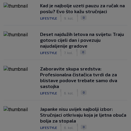
Kad je najbolje uzeti pauzu za ručak na
poslu? Evo što kažu stručnjaci
|
|
0
LIFESTYLE
9. kol.
Deset najdužih letova na svijetu: Traju
gotovo cijeli dan i povezuju
najudaljenije gradove
|
|
0
LIFESTYLE
7. kol.
Zaboravite skupa sredstva:
Profesionalna čistačica tvrdi da za
blistave podove trebate samo dva
sastojka
|
|
0
LIFESTYLE
6. kol.
Japanke nisu uvijek najbolji izbor:
Stručnjaci otkrivaju koja je ljetna obuća
bolja za stopala
|
|
0
LIFESTYLE
6. kol.