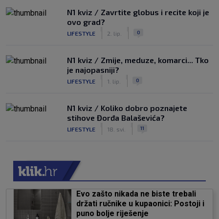
N1 kviz / Zavrtite globus i recite koji je
ovo grad?
|
|
0
LIFESTYLE
2. lip.
N1 kviz / Zmije, meduze, komarci... Tko
je najopasniji?
|
|
0
LIFESTYLE
1. lip.
N1 kviz / Koliko dobro poznajete
stihove Đorđa Balaševića?
|
|
11
LIFESTYLE
18. svi.
Evo zašto nikada ne biste trebali
držati ručnike u kupaonici: Postoji i
puno bolje riješenje