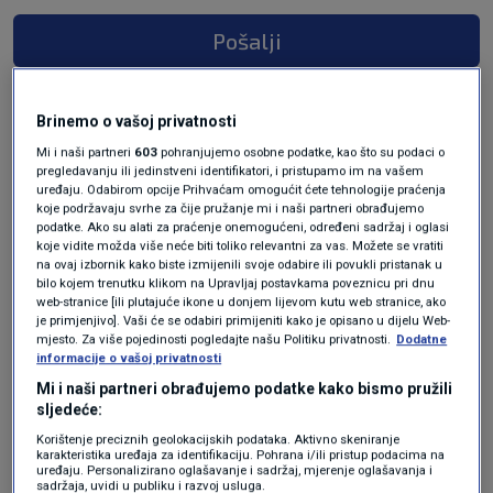
Pošalji
Brinemo o vašoj privatnosti
Mi i naši partneri
603
pohranjujemo osobne podatke, kao što su podaci o
pregledavanju ili jedinstveni identifikatori, i pristupamo im na vašem
uređaju. Odabirom opcije Prihvaćam omogućit ćete tehnologije praćenja
koje podržavaju svrhe za čije pružanje mi i naši partneri obrađujemo
podatke. Ako su alati za praćenje onemogućeni, određeni sadržaj i oglasi
koje vidite možda više neće biti toliko relevantni za vas. Možete se vratiti
na ovaj izbornik kako biste izmijenili svoje odabire ili povukli pristanak u
Oglas
bilo kojem trenutku klikom na Upravljaj postavkama poveznicu pri dnu
web-stranice [ili plutajuće ikone u donjem lijevom kutu web stranice, ako
je primjenjivo]. Vaši će se odabiri primijeniti kako je opisano u dijelu Web-
mjesto. Za više pojedinosti pogledajte našu Politiku privatnosti.
Dodatne
informacije o vašoj privatnosti
Mi i naši partneri obrađujemo podatke kako bismo pružili
sljedeće:
Korištenje preciznih geolokacijskih podataka. Aktivno skeniranje
karakteristika uređaja za identifikaciju. Pohrana i/ili pristup podacima na
uređaju. Personalizirano oglašavanje i sadržaj, mjerenje oglašavanja i
sadržaja, uvidi u publiku i razvoj usluga.