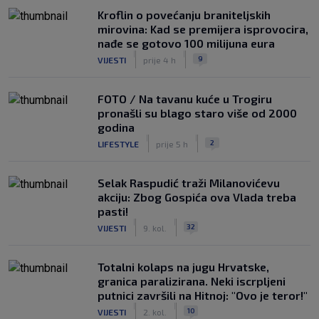
Kroflin o povećanju braniteljskih
mirovina: Kad se premijera isprovocira,
nađe se gotovo 100 milijuna eura
|
|
9
VIJESTI
prije 4 h
FOTO / Na tavanu kuće u Trogiru
pronašli su blago staro više od 2000
godina
|
|
2
LIFESTYLE
prije 5 h
Selak Raspudić traži Milanovićevu
akciju: Zbog Gospića ova Vlada treba
pasti!
|
|
32
VIJESTI
9. kol.
Totalni kolaps na jugu Hrvatske,
granica paralizirana. Neki iscrpljeni
putnici završili na Hitnoj: "Ovo je teror!"
|
|
10
VIJESTI
2. kol.