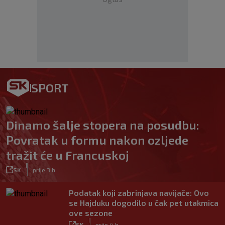
SPORT
Dinamo šalje stopera na posudbu:
Povratak u formu nakon ozljede
tražit će u Francuskoj
|
SK
prije 3 h
Podatak koji zabrinjava navijače: Ovo
se Hajduku dogodilo u čak pet utakmica
ove sezone
|
SK
prije 4 h