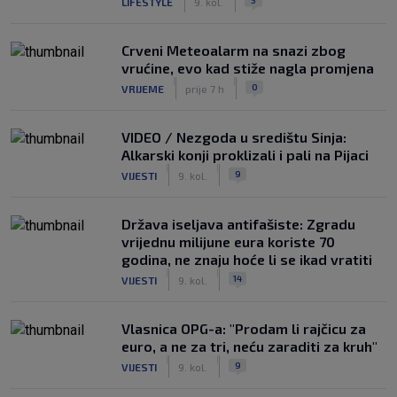
LIFESTYLE
9. kol.
Crveni Meteoalarm na snazi zbog
vrućine, evo kad stiže nagla promjena
|
|
0
VRIJEME
prije 7 h
VIDEO / Nezgoda u središtu Sinja:
Alkarski konji proklizali i pali na Pijaci
|
|
9
VIJESTI
9. kol.
Država iseljava antifašiste: Zgradu
vrijednu milijune eura koriste 70
godina, ne znaju hoće li se ikad vratiti
|
|
14
VIJESTI
9. kol.
Vlasnica OPG-a: "Prodam li rajčicu za
euro, a ne za tri, neću zaraditi za kruh"
|
|
9
VIJESTI
9. kol.