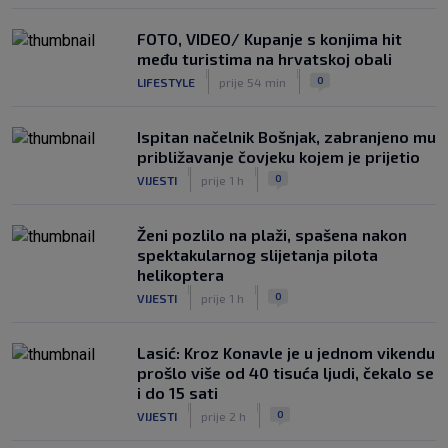
FOTO, VIDEO/ Kupanje s konjima hit
među turistima na hrvatskoj obali
|
|
0
LIFESTYLE
prije 54 min
Ispitan načelnik Bošnjak, zabranjeno mu
približavanje čovjeku kojem je prijetio
|
|
0
VIJESTI
prije 1 h
Ženi pozlilo na plaži, spašena nakon
spektakularnog slijetanja pilota
helikoptera
|
|
0
VIJESTI
prije 1 h
Lasić: Kroz Konavle je u jednom vikendu
prošlo više od 40 tisuća ljudi, čekalo se
i do 15 sati
|
|
0
VIJESTI
prije 2 h