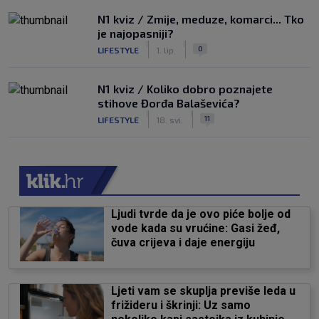
N1 kviz / Zmije, meduze, komarci... Tko
je najopasniji?
|
|
0
LIFESTYLE
1. lip.
N1 kviz / Koliko dobro poznajete
stihove Đorđa Balaševića?
|
|
11
LIFESTYLE
18. svi.
Ljudi tvrde da je ovo piće bolje od
vode kada su vrućine: Gasi žeđ,
čuva crijeva i daje energiju
Ljeti vam se skuplja previše leda u
frižideru i škrinji: Uz samo