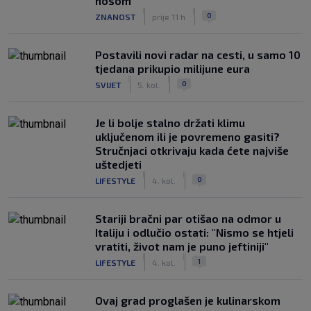
nosom
|
|
0
ZNANOST
prije 11 h
Postavili novi radar na cesti, u samo 10
tjedana prikupio milijune eura
|
|
0
SVIJET
5. kol.
Je li bolje stalno držati klimu
uključenom ili je povremeno gasiti?
Stručnjaci otkrivaju kada ćete najviše
uštedjeti
|
|
0
LIFESTYLE
4. kol.
Stariji bračni par otišao na odmor u
Italiju i odlučio ostati: "Nismo se htjeli
vratiti, život nam je puno jeftiniji"
|
|
1
LIFESTYLE
4. kol.
Ovaj grad proglašen je kulinarskom