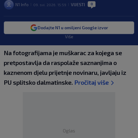
0
N1 Info
VIJESTI
09. svi. 2026. 15:59
|
|
|
Dodajte N1 u omiljeni Google izvor
Više
Na fotografijama je muškarac za kojega se
pretpostavlja da raspolaže saznanjima o
kaznenom djelu prijetnje novinaru, javljaju iz
PU splitsko dalmatinske.
Pročitaj više
Oglas