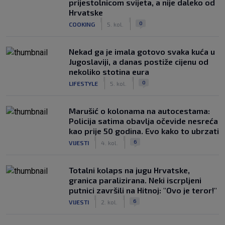
prijestolnicom svijeta, a nije daleko od
Hrvatske
|
|
0
COOKING
5. kol.
Nekad ga je imala gotovo svaka kuća u
Jugoslaviji, a danas postiže cijenu od
nekoliko stotina eura
|
|
0
LIFESTYLE
5. kol.
Marušić o kolonama na autocestama:
Policija satima obavlja očevide nesreća
kao prije 50 godina. Evo kako to ubrzati
|
|
6
VIJESTI
4. kol.
Totalni kolaps na jugu Hrvatske,
granica paralizirana. Neki iscrpljeni
putnici završili na Hitnoj: "Ovo je teror!"
|
|
6
VIJESTI
2. kol.