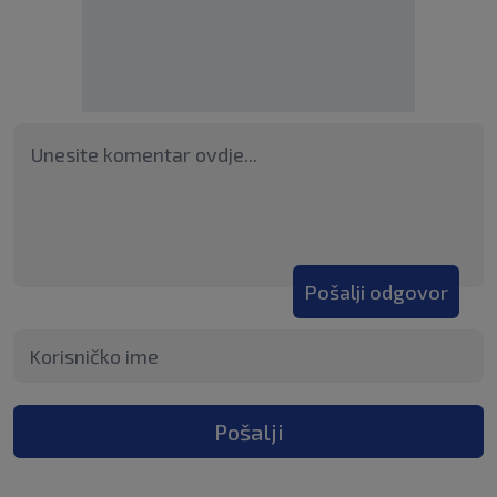
Pošalji odgovor
Pošalji