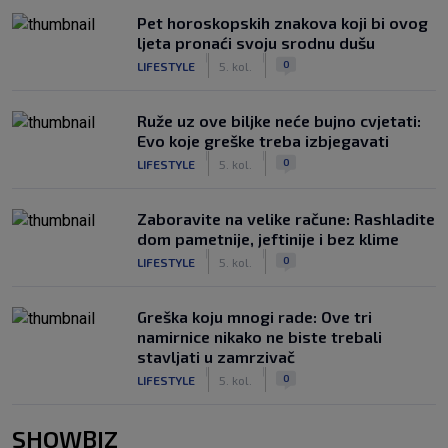
Pet horoskopskih znakova koji bi ovog
ljeta pronaći svoju srodnu dušu
|
|
0
LIFESTYLE
5. kol.
Ruže uz ove biljke neće bujno cvjetati:
Evo koje greške treba izbjegavati
|
|
0
LIFESTYLE
5. kol.
Zaboravite na velike račune: Rashladite
dom pametnije, jeftinije i bez klime
|
|
0
LIFESTYLE
5. kol.
Greška koju mnogi rade: Ove tri
namirnice nikako ne biste trebali
stavljati u zamrzivač
|
|
0
LIFESTYLE
5. kol.
SHOWBIZ