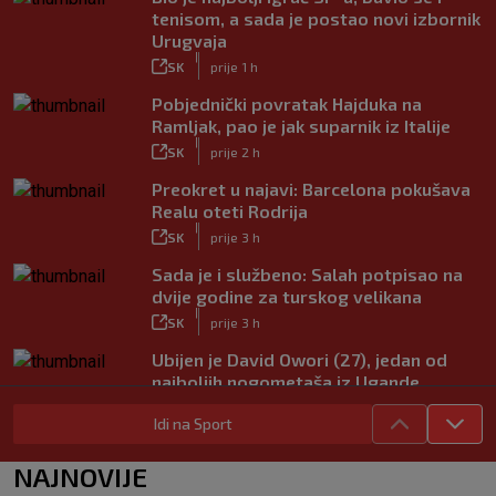
tenisom, a sada je postao novi izbornik
Urugvaja
|
SK
prije 1 h
Pobjednički povratak Hajduka na
Ramljak, pao je jak suparnik iz Italije
|
SK
prije 2 h
Preokret u najavi: Barcelona pokušava
Realu oteti Rodrija
|
SK
prije 3 h
Sada je i službeno: Salah potpisao na
dvije godine za turskog velikana
|
SK
prije 3 h
Ubijen je David Owori (27), jedan od
najboljih nogometaša iz Ugande
|
SK
prije 4 h
Idi na Sport
Garcia odabrao početnih 11 za Litvu?
Livaja se čini se vraća na klupu
NAJNOVIJE
|
SK
prije 9 h