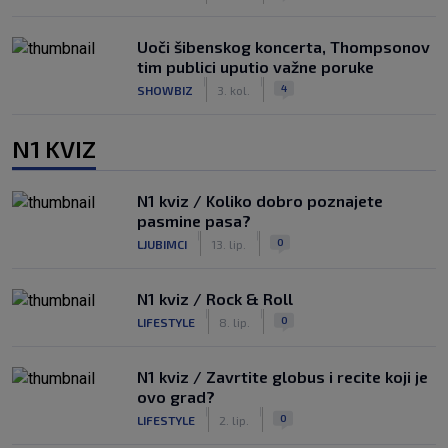
Uoči šibenskog koncerta, Thompsonov
tim publici uputio važne poruke
|
|
4
SHOWBIZ
3. kol.
N1 KVIZ
N1 kviz / Koliko dobro poznajete
pasmine pasa?
|
|
0
LJUBIMCI
13. lip.
N1 kviz / Rock & Roll
|
|
0
LIFESTYLE
8. lip.
N1 kviz / Zavrtite globus i recite koji je
ovo grad?
|
|
0
LIFESTYLE
2. lip.