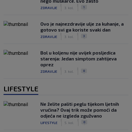
nego muškarce. Evo zašto
|
|
1
ZDRAVLJE
3. kol.
Ovo je najnezdravije ulje za kuhanje, a
gotovo svi ga koriste svaki dan
|
|
3
ZDRAVLJE
3. kol.
Bol u koljenu nije uvijek posljedica
starenja: Jedan simptom zahtijeva
oprez
|
|
0
ZDRAVLJE
3. kol.
LIFESTYLE
Ne želite paliti peglu tijekom ljetnih
vrućina? Ovaj trik može pomoći da
odjeća ne izgleda zgužvano
|
|
0
LIFESTYLE
5. kol.