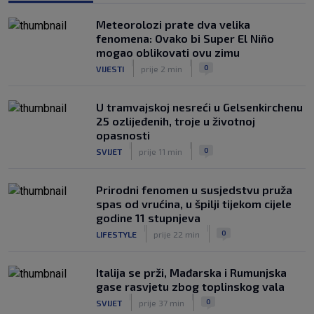
Njemački kroničar govorio o Vuškoviću:
Meteorolozi prate dva velika
Ima samo jednu manu
fenomena: Ovako bi Super El Niño
|
mogao oblikovati ovu zimu
SK
prije 8 h
|
|
0
VIJESTI
prije 2 min
U tramvajskoj nesreći u Gelsenkirchenu
25 ozlijeđenih, troje u životnoj
opasnosti
|
|
0
SVIJET
prije 11 min
Prirodni fenomen u susjedstvu pruža
spas od vrućina, u špilji tijekom cijele
godine 11 stupnjeva
|
|
0
LIFESTYLE
prije 22 min
Italija se prži, Mađarska i Rumunjska
gase rasvjetu zbog toplinskog vala
|
|
0
SVIJET
prije 37 min