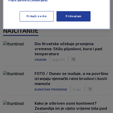
Popis partnera (dobavljača)
Prikaži svrhe
Prihvaćam
NAJČITANIJE
Dio Hrvatske očekuje promjena
vremena: Stižu pljuskovi, bura i pad
temperature
|
|
0
VRIJEME
prije 11 h
FOTO / Dunav se isušuje, a na površinu
izranjaju njemački ratni brodovi i kosti
mamuta
|
|
1
KLIMATSKE PROMJENE
5. kol.
Kako je otkriven osmi kontinent?
Zealandija im je cijelo vrijeme bila pod