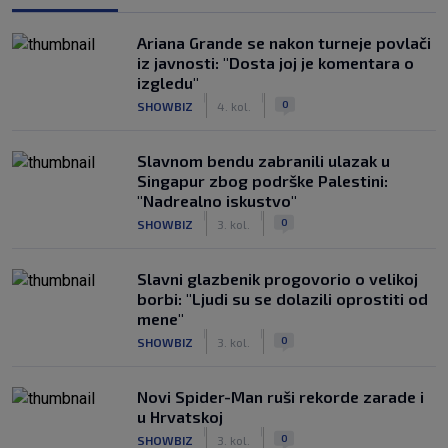
Ariana Grande se nakon turneje povlači
iz javnosti: "Dosta joj je komentara o
izgledu"
|
|
0
SHOWBIZ
4. kol.
Slavnom bendu zabranili ulazak u
Singapur zbog podrške Palestini:
"Nadrealno iskustvo"
|
|
0
SHOWBIZ
3. kol.
Slavni glazbenik progovorio o velikoj
borbi: "Ljudi su se dolazili oprostiti od
mene"
|
|
0
SHOWBIZ
3. kol.
Novi Spider-Man ruši rekorde zarade i
u Hrvatskoj
|
|
0
SHOWBIZ
3. kol.