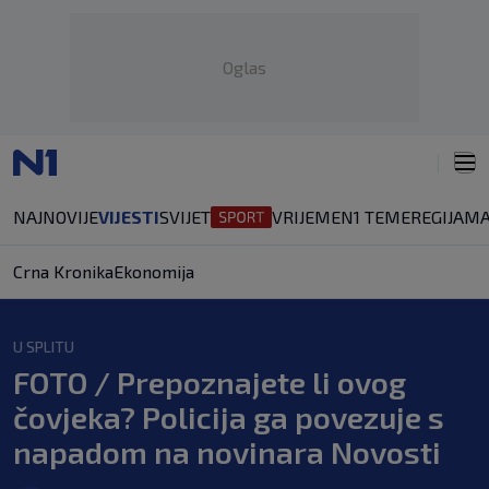
Oglas
NAJNOVIJE
VIJESTI
SVIJET
VRIJEME
N1 TEME
REGIJA
MA
Crna Kronika
Ekonomija
U SPLITU
FOTO / Prepoznajete li ovog
čovjeka? Policija ga povezuje s
napadom na novinara Novosti