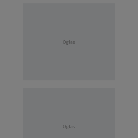
Oglas
Oglas