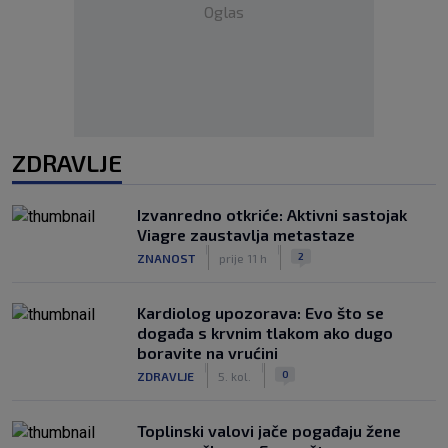
Oglas
ZDRAVLJE
Izvanredno otkriće: Aktivni sastojak
Viagre zaustavlja metastaze
|
|
2
ZNANOST
prije 11 h
Kardiolog upozorava: Evo što se
događa s krvnim tlakom ako dugo
boravite na vrućini
|
|
0
ZDRAVLJE
5. kol.
Toplinski valovi jače pogađaju žene