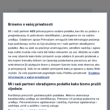
Brinemo o vašoj privatnosti
Mi i naši partneri
603
pohranjujemo osobne podatke, kao što su podaci o
pregledavanju ili jedinstveni identifikatori, i pristupamo im na vašem
Oglas
uređaju. Odabirom opcije Prihvaćam omogućit ćete tehnologije praćenja
koje podržavaju svrhe za čije pružanje mi i naši partneri obrađujemo
podatke. Ako su alati za praćenje onemogućeni, određeni sadržaj i oglasi
koje vidite možda više neće biti toliko relevantni za vas. Možete se vratiti
na ovaj izbornik kako biste izmijenili svoje odabire ili povukli pristanak u
bilo kojem trenutku klikom na Upravljaj postavkama poveznicu pri dnu
web-stranice [ili plutajuće ikone u donjem lijevom kutu web stranice, ako
je primjenjivo]. Vaši će se odabiri primijeniti kako je opisano u dijelu Web-
mjesto. Za više pojedinosti pogledajte našu Politiku privatnosti.
Dodatne
informacije o vašoj privatnosti
Mi i naši partneri obrađujemo podatke kako bismo pružili
sljedeće:
Korištenje preciznih geolokacijskih podataka. Aktivno skeniranje
karakteristika uređaja za identifikaciju. Pohrana i/ili pristup podacima na
Oglas
uređaju. Personalizirano oglašavanje i sadržaj, mjerenje oglašavanja i
sadržaja, uvidi u publiku i razvoj usluga.