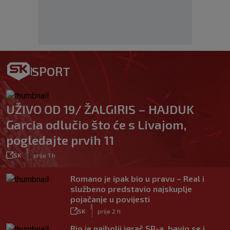
SPORT
UŽIVO OD 19/ ŽALGIRIS – HAJDUK
Garcia odlučio što će s Livajom,
pogledajte prvih 11
|
SK
prije 1 h
Romano je ipak bio u pravu – Real i
službeno predstavio najskuplje
pojačanje u povijesti
|
SK
prije 2 h
Bio je najbolji igrač SP-a, bavio se i