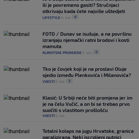
ili je povremeno gasiti? Stručnjaci
otkrivaju kada ćete najviše uštedjeti
0
LIFESTYLE
4. kol.
|
|
FOTO / Dunav se isušuje, a na površinu
izranjaju njemački ratni brodovi i kosti
mamuta
0
KLIMATSKE PROMJENE
5. kol.
|
|
Tko je čovjek koji je na proslavi Oluje
sjedio između Plenkovića i Milanovića?
3
VIJESTI
5. kol.
|
|
Klasić: U Srbiji neće biti promjena jer im
je na čelu Vučić, a on bi se trebao prvo
suočiti s vlastitom prošlošću
VIJESTI
5. kol.
|
Totalni kolaps na jugu Hrvatske, granica
paralizirana. Neki iscrpljeni putnici