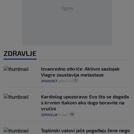
Oglas
ZDRAVLJE
Izvanredno otkriće: Aktivni sastojak
Viagre zaustavlja metastaze
1
ZNANOST
prije 3 h
|
|
Kardiolog upozorava: Evo što se događa
s krvnim tlakom ako dugo boravite na
vrućini
0
ZDRAVLJE
5. kol.
|
|
Toplinski valovi jače pogađaju žene nego