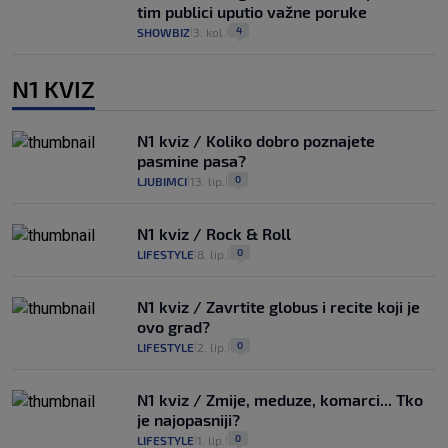
tim publici uputio važne poruke
4
SHOWBIZ
3. kol.
|
|
N1 KVIZ
N1 kviz / Koliko dobro poznajete
pasmine pasa?
0
LJUBIMCI
13. lip.
|
|
N1 kviz / Rock & Roll
0
LIFESTYLE
8. lip.
|
|
N1 kviz / Zavrtite globus i recite koji je
ovo grad?
0
LIFESTYLE
2. lip.
|
|
N1 kviz / Zmije, meduze, komarci... Tko
je najopasniji?
0
LIFESTYLE
1. lip.
|
|