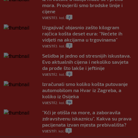
mora. Provjerili smo brodske linije i
cijene
2
VIJESTI
3. kol.
|
|
Uzgajivač objasnio zašto kilogram
rajčica košta deset eura: "Nećete ih
vidjeti na akcijama u trgovinama"
7
VIJESTI
3. kol.
|
|
Selidba je jedno od stresnijih iskustava.
Evo aktualnih cijena i nekoliko savjeta
da prođe što lakše i jeftinije
0
VIJESTI
2. kol.
|
|
Izračunali smo koliko košta putovanje
automobilom na Hvar iz Zagreba, a
koliko iz Osijeka
14
VIJESTI
2. kol.
|
|
"Kći je otišla na more, a zaboravila
zdravstvenu iskaznicu". Kakva su prava
pacijenata izvan mjesta prebivališta?
1
VIJESTI
1. kol.
|
|