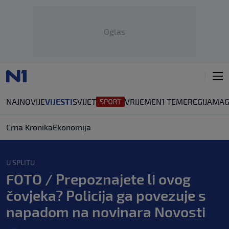
Oglas
NAJNOVIJE
VIJESTI
SVIJET
VRIJEME
N1 TEME
REGIJA
MAG
Crna Kronika
Ekonomija
U SPLITU
FOTO / Prepoznajete li ovog
čovjeka? Policija ga povezuje s
napadom na novinara Novosti