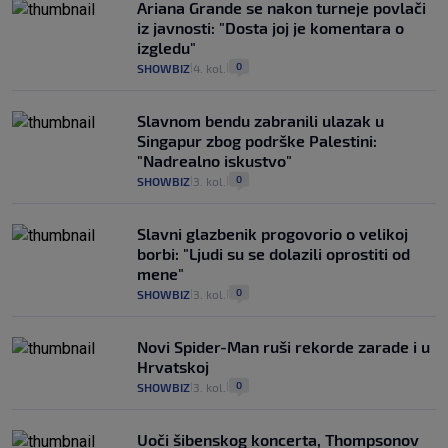
Ariana Grande se nakon turneje povlači
iz javnosti: "Dosta joj je komentara o
izgledu"
0
SHOWBIZ
4. kol.
|
|
Slavnom bendu zabranili ulazak u
Singapur zbog podrške Palestini:
"Nadrealno iskustvo"
0
SHOWBIZ
3. kol.
|
|
Slavni glazbenik progovorio o velikoj
borbi: "Ljudi su se dolazili oprostiti od
mene"
0
SHOWBIZ
3. kol.
|
|
Novi Spider-Man ruši rekorde zarade i u
Hrvatskoj
0
SHOWBIZ
3. kol.
|
|
Uoči šibenskog koncerta, Thompsonov