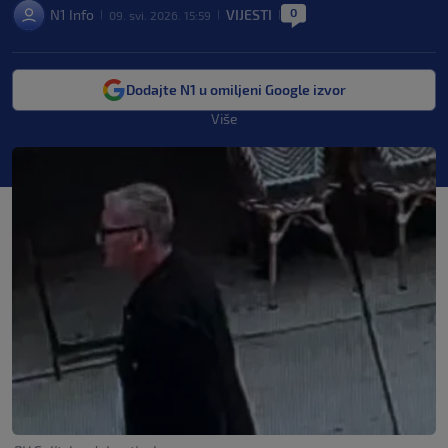
0
N1 Info
VIJESTI
09. svi. 2026. 15:59
|
|
|
Dodajte N1 u omiljeni Google izvor
Više