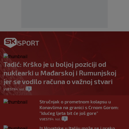
SPORT
Tadić: Krško je u boljoj poziciji od
nuklearki u Mađarskoj i Rumunjskoj
jer se vodilo računa o važnoj stvari
5
VIJESTI
4. kol.
|
|
Stručnjak o prometnom kolapsu u
Konavlima na granici s Crnom Gorom:
"Idućeg ljeta bit će još gore"
3
VIJESTI
4. kol.
|
|
Iz Hrvatske u Italiju može se i preko