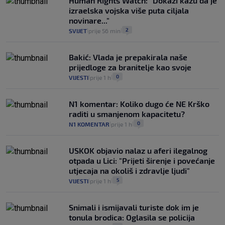
Human Rights Watch: "Dokazi kažu da je
izraelska vojska više puta ciljala
novinare..."
2
SVIJET
prije 56 min
|
|
Bakić: Vlada je prepakirala naše
prijedloge za branitelje kao svoje
0
VIJESTI
prije 1 h
|
|
N1 komentar: Koliko dugo će NE Krško
raditi u smanjenom kapacitetu?
0
N1 KOMENTAR
prije 1 h
|
|
USKOK objavio nalaz u aferi ilegalnog
otpada u Lici: "Prijeti širenje i povećanje
utjecaja na okoliš i zdravlje ljudi"
5
VIJESTI
prije 1 h
|
|
Snimali i ismijavali turiste dok im je
tonula brodica: Oglasila se policija