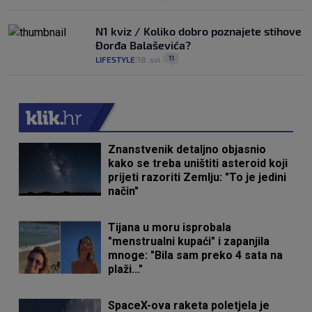
N1 kviz / Koliko dobro poznajete stihove
Đorđa Balaševića?
11
LIFESTYLE
18. svi.
|
|
Znanstvenik detaljno objasnio
kako se treba uništiti asteroid koji
prijeti razoriti Zemlju: "To je jedini
način"
Tijana u moru isprobala
"menstrualni kupaći" i zapanjila
mnoge: "Bila sam preko 4 sata na
plaži..."
SpaceX-ova raketa poletjela je