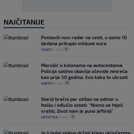
NAJČITANIJE
Postavili novi radar na cesti, u samo 10
tjedana prikupio milijune eura
0
SVIJET
5. kol.
|
|
Marušić o kolonama na autocestama:
Policija satima obavlja očevide nesreća
kao prije 50 godina. Evo kako to ubrzati
6
VIJESTI
4. kol.
|
|
Stariji bračni par otišao na odmor u
Italiju i odlučio ostati: "Nismo se htjeli
vratiti, život nam je puno jeftiniji"
0
LIFESTYLE
4. kol.
|
|
Je li bolje stalno držati klimu uključenom