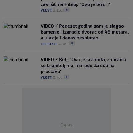
završili na Hitnoj: "Ovo je teror!"
6
VIJESTI
2. kol.
|
|
VIDEO / Pedeset godina sam je slagao
kamenje i izgradio dvorac od 48 metara,
a ulaz je i danas besplatan
0
LIFESTYLE
4. kol.
|
|
VIDEO / Bulj: "Ovo je sramota, zabranili
su braniteljima i narodu da uđu na
proslavu"
6
VIJESTI
5. kol.
|
|
Oglas