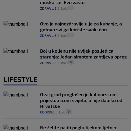
muškarce. Evo zašto
1
ZDRAVLJE
3. kol.
|
|
Ovo je najnezdravije ulje za kuhanje, a
gotovo svi ga koriste svaki dan
3
ZDRAVLJE
3. kol.
|
|
Bol u koljenu nije uvijek posljedica
starenja: Jedan simptom zahtijeva oprez
0
ZDRAVLJE
3. kol.
|
|
LIFESTYLE
Ovaj grad proglašen je kulinarskom
prijestolnicom svijeta, a nije daleko od
Hrvatske
0
COOKING
5. kol.
|
|
Ne želite paliti peglu tijekom ljetnih