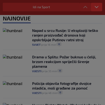
Provjerili smo "što ćemo onda" ako
Plenković na 15 dana ukine mjere: "Ne bi
Idi na Sport
se dogodilo ništa. Vlada se zaljubila u te
intervencije"
NAJNOVIJE
25
VIJESTI
30. srp.
|
|
Analitičar o Mostu: Oni su u yin-yang
Napad u srcu Rusije: U eksploziji teško
poziciji i imaju drugog najpoznatijeg
ranjen proizvođač dronova koji
bravara u povijesti Hrvatske
opskrbljuje Putinov ratni stroj
16
VIJESTI
30. srp.
|
|
0
SVIJET
prije 16 min
|
|
Drama u Splitu: Požar buknuo u ćeliji,
brzom reakcijom spriječili širenje
plamena
0
VIJESTI
prije 35 min
|
|
Policija objavila fotografije dvojice
mladića, moli građane za pomoć
0
VIJESTI
prije 46 min
|
|