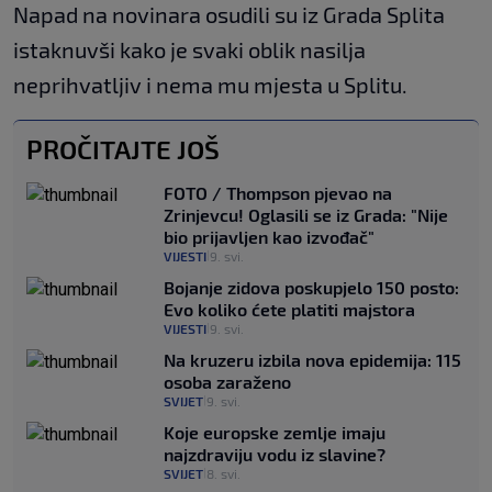
Napad na novinara osudili su iz Grada Splita
istaknuvši kako je svaki oblik nasilja
neprihvatljiv i nema mu mjesta u Splitu.
PROČITAJTE JOŠ
FOTO / Thompson pjevao na
Zrinjevcu! Oglasili se iz Grada: "Nije
bio prijavljen kao izvođač"
VIJESTI
9. svi.
|
Bojanje zidova poskupjelo 150 posto:
Evo koliko ćete platiti majstora
VIJESTI
9. svi.
|
Na kruzeru izbila nova epidemija: 115
osoba zaraženo
SVIJET
9. svi.
|
Koje europske zemlje imaju
najzdraviju vodu iz slavine?
SVIJET
8. svi.
|