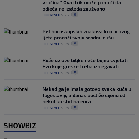
vrućina? Ovaj trik može pomoći da
odjeća ne izgleda zgužvano
0
LIFESTYLE
5. kol.
|
|
Pet horoskopskih znakova koji bi ovog
ljeta pronaći svoju srodnu dušu
0
LIFESTYLE
5. kol.
|
|
Ruže uz ove biljke neće bujno cvjetati:
Evo koje greške treba izbjegavati
0
LIFESTYLE
5. kol.
|
|
Nekad ga je imala gotovo svaka kuća u
Jugoslaviji, a danas postiže cijenu od
nekoliko stotina eura
0
LIFESTYLE
5. kol.
|
|
SHOWBIZ