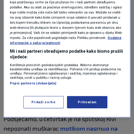
koje podržavaju svrhe za čije pružanje mi i naši partneri obrađujemo
dalmatinska@policija.hr
, stoji u priopćenju.
podatke. Ako su alati za praćenje onemogućeni, određeni sadržaj i oglasi
koje vidite možda više neće biti toliko relevantni za vas. Možete se vratiti
na ovaj izbornik kako biste izmijenili svoje odabire ili povukli pristanak u
bilo kojem trenutku klikom na Upravljaj postavkama poveznicu pri dnu
web-stranice [ili plutajuće ikone u donjem lijevom kutu web stranice, ako
je primjenjivo]. Vaši će se odabiri primijeniti kako je opisano u dijelu Web-
mjesto. Za više pojedinosti pogledajte našu Politiku privatnosti.
Dodatne
informacije o vašoj privatnosti
Mi i naši partneri obrađujemo podatke kako bismo pružili
sljedeće:
Korištenje preciznih geolokacijskih podataka. Aktivno skeniranje
karakteristika uređaja za identifikaciju. Pohrana i/ili pristup podacima na
uređaju. Personalizirano oglašavanje i sadržaj, mjerenje oglašavanja i
sadržaja, uvidi u publiku i razvoj usluga.
Popis partnera (dobavljača)
Prikaži svrhe
Prihvaćam
PU Splitsko-dalmatinska
Podsjećamo, u četvrtak je na splitskoj Rivi
nepoznati muškarac
motikom nasrnuo na