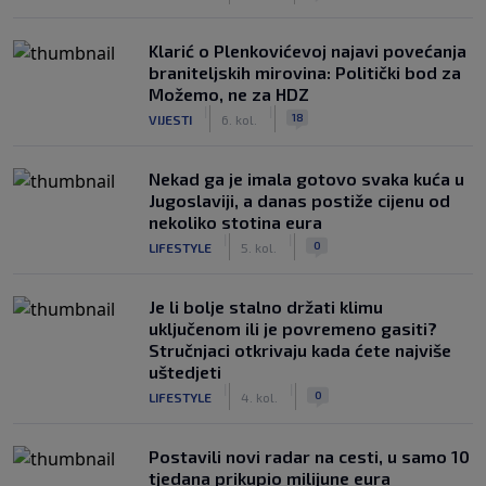
Klarić o Plenkovićevoj najavi povećanja
braniteljskih mirovina: Politički bod za
Možemo, ne za HDZ
|
|
18
VIJESTI
6. kol.
Nekad ga je imala gotovo svaka kuća u
Jugoslaviji, a danas postiže cijenu od
nekoliko stotina eura
|
|
0
LIFESTYLE
5. kol.
Je li bolje stalno držati klimu
uključenom ili je povremeno gasiti?
Stručnjaci otkrivaju kada ćete najviše
uštedjeti
|
|
0
LIFESTYLE
4. kol.
Postavili novi radar na cesti, u samo 10
tjedana prikupio milijune eura