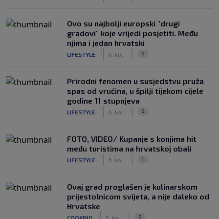
Ovo su najbolji europski "drugi
gradovi" koje vrijedi posjetiti. Među
njima i jedan hrvatski
|
|
0
LIFESTYLE
6. kol.
Prirodni fenomen u susjedstvu pruža
spas od vrućina, u špilji tijekom cijele
godine 11 stupnjeva
|
|
0
LIFESTYLE
6. kol.
FOTO, VIDEO/ Kupanje s konjima hit
među turistima na hrvatskoj obali
|
|
1
LIFESTYLE
6. kol.
Ovaj grad proglašen je kulinarskom
prijestolnicom svijeta, a nije daleko od
Hrvatske
|
|
0
COOKING
5. kol.