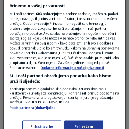
Brinemo o vašoj privatnosti
Mi i naši partneri
603
pohranjujemo osobne podatke, kao što su podaci
o pregledavanju ili jedinstveni identifikatori, i pristupamo im na vašem
uređaju. Odabirom opcije Prihvaćam omogućit ćete tehnologije
praćenja koje podržavaju svrhe za čije pružanje mi i naši partneri
obrađujemo podatke. Ako su alati za praćenje onemogućeni, određeni
Oglas
sadržaj i oglasi koje vidite možda više neće biti toliko relevantni za vas.
Možete se vratiti na ovaj izbornik kako biste izmijenili svoje odabire ili
povukli pristanak u bilo kojem trenutku klikom na Upravljaj postavkama
poveznicu pri dnu web-stranice [ili plutajuće ikone u donjem lijevom
kutu web stranice, ako je primjenjivo]. Vaši će se odabiri primijeniti kako
je opisano u dijelu Web-mjesto. Za više pojedinosti pogledajte našu
Politiku privatnosti.
Dodatne informacije o vašoj privatnosti
Mi i naši partneri obrađujemo podatke kako bismo
pružili sljedeće:
Korištenje preciznih geolokacijskih podataka. Aktivno skeniranje
karakteristika uređaja za identifikaciju. Pohrana i/ili pristup podacima na
uređaju. Personalizirano oglašavanje i sadržaj, mjerenje oglašavanja i
sadržaja, uvidi u publiku i razvoj usluga.
Popis partnera (dobavljača)
Oglas
Prikaži svrhe
Prihvaćam