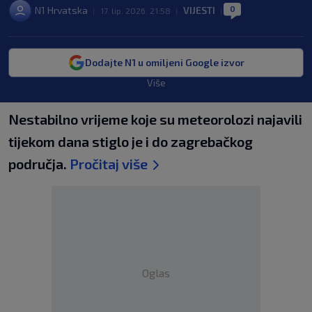
0
N1 Hrvatska
VIJESTI
|
17. lip. 2026. 21:58
|
|
Dodajte N1 u omiljeni Google izvor
Više
Nestabilno vrijeme koje su meteorolozi najavili
tijekom dana stiglo je i do zagrebačkog
područja.
Pročitaj više
Oglas