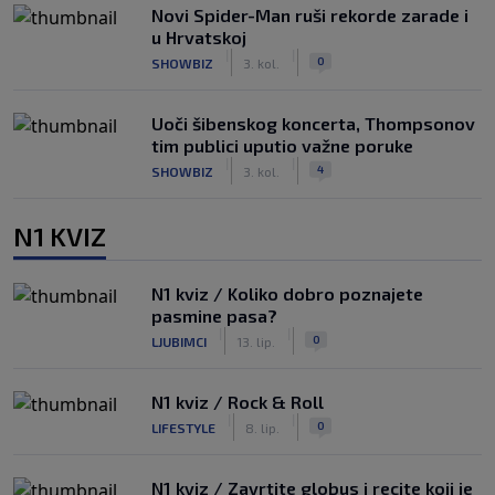
Novi Spider-Man ruši rekorde zarade i
u Hrvatskoj
|
|
0
SHOWBIZ
3. kol.
Uoči šibenskog koncerta, Thompsonov
tim publici uputio važne poruke
|
|
4
SHOWBIZ
3. kol.
N1 KVIZ
N1 kviz / Koliko dobro poznajete
pasmine pasa?
|
|
0
LJUBIMCI
13. lip.
N1 kviz / Rock & Roll
|
|
0
LIFESTYLE
8. lip.
N1 kviz / Zavrtite globus i recite koji je