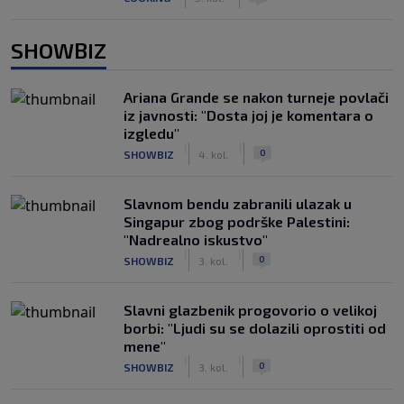
SHOWBIZ
Ariana Grande se nakon turneje povlači
iz javnosti: "Dosta joj je komentara o
izgledu"
|
|
0
SHOWBIZ
4. kol.
Slavnom bendu zabranili ulazak u
Singapur zbog podrške Palestini:
"Nadrealno iskustvo"
|
|
0
SHOWBIZ
3. kol.
Slavni glazbenik progovorio o velikoj
borbi: "Ljudi su se dolazili oprostiti od
mene"
|
|
0
SHOWBIZ
3. kol.