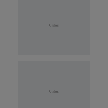
Oglas
Oglas