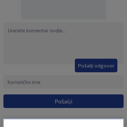
Pošalji odgovor
Pošalji