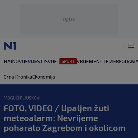
Oglas
NAJNOVIJE
VIJESTI
SVIJET
VRIJEME
N1 TEME
REGIJA
MA
Crna Kronika
Ekonomija
MOGUĆI PLJUSKOVI
FOTO, VIDEO / Upaljen žuti
meteoalarm: Nevrijeme
poharalo Zagrebom i okolicom