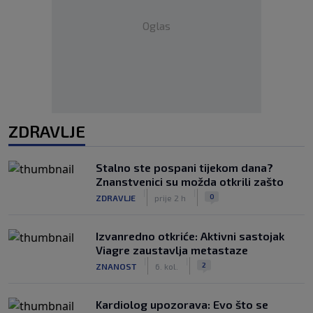
Oglas
ZDRAVLJE
Stalno ste pospani tijekom dana?
Znanstvenici su možda otkrili zašto
|
|
0
ZDRAVLJE
prije 2 h
Izvanredno otkriće: Aktivni sastojak
Viagre zaustavlja metastaze
|
|
2
ZNANOST
6. kol.
Kardiolog upozorava: Evo što se