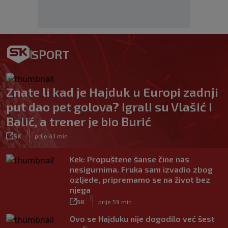
SPORT
Znate li kad je Hajduk u Europi zadnji
put dao pet golova? Igrali su Vlašić i
Balić, a trener je bio Burić
|
SK
prije 41 min
Kek: Propuštene šanse čine nas
nesigurnima. Fruka sam izvadio zbog
ozljede, pripremamo se na život bez
njega
|
SK
prije 59 min
Ovo se Hajduku nije dogodilo već šest