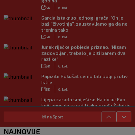
godina
|
SK
6. kol.
Garcia istaknuo jednog igrača: ‘On je
baš “životinja”, zaustavljamo ga da ne
trenira tako’
|
SK
6. kol.
Junak riječke pobjede priznao: ‘Nisam
zadovoljan, trebalo je biti barem dva
razlike’
|
SK
6. kol.
Pajaziti: Pokušat ćemo biti bolji protiv
Istre
|
SK
6. kol.
Lijepa zarada smiješi se Hajduku: Evo
koji iznos će zaraditi ako prođu Žalgiris
|
SK
6. kol.
Idi na Sport
Kakav spektakl! Pogledajte čudesan
doček Salaha u Turskoj
NAJNOVIJE
|