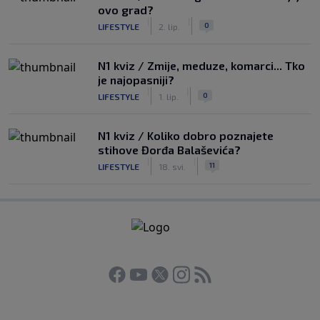
ovo grad?
|
|
0
LIFESTYLE
2. lip.
N1 kviz / Zmije, meduze, komarci... Tko
je najopasniji?
|
|
0
LIFESTYLE
1. lip.
N1 kviz / Koliko dobro poznajete
stihove Đorđa Balaševića?
|
|
11
LIFESTYLE
18. svi.