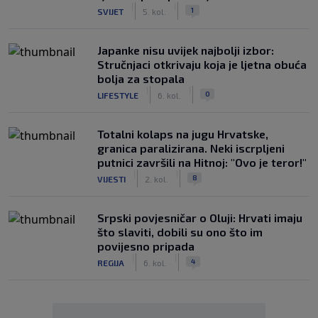
|
|
1
SVIJET
5. kol.
Japanke nisu uvijek najbolji izbor:
Stručnjaci otkrivaju koja je ljetna obuća
bolja za stopala
|
|
0
LIFESTYLE
6. kol.
Totalni kolaps na jugu Hrvatske,
granica paralizirana. Neki iscrpljeni
putnici završili na Hitnoj: "Ovo je teror!"
|
|
8
VIJESTI
2. kol.
Srpski povjesničar o Oluji: Hrvati imaju
što slaviti, dobili su ono što im
povijesno pripada
|
|
4
REGIJA
6. kol.