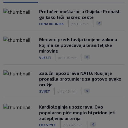
SK
6. kol.
Rapsodija Hajduka u Litvi, playoff KL
Pretučen muškarac u Osijeku: Pronašli
praktički je osiguran! Majstorije Šege i
ga kako leži nasred ceste
Pajazitija
|
|
0
CRNA KRONIKA
prije 8 min
|
SK
6. kol.
Medved predstavlja izmjene zakona
kojima se povećavaju braniteljske
mirovine
|
|
0
VIJESTI
prije 15 min
Zalužni upozorava NATO: Rusija je
pronašla protumjere za gotovo svako
oružje
|
|
0
SVIJET
prije 43 min
Kardiologinja upozorava: Ovo
popularno piće moglo bi pridonijeti
začepljenju arterija
|
|
0
LIFESTYLE
prije 46 min