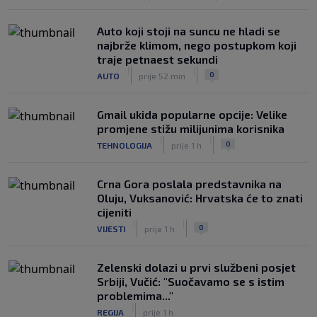
Auto koji stoji na suncu ne hladi se
najbrže klimom, nego postupkom koji
traje petnaest sekundi
|
|
0
AUTO
prije 52 min
Gmail ukida popularne opcije: Velike
promjene stižu milijunima korisnika
|
|
0
TEHNOLOGIJA
prije 1 h
Crna Gora poslala predstavnika na
Oluju, Vuksanović: Hrvatska će to znati
cijeniti
|
|
0
VIJESTI
prije 1 h
Zelenski dolazi u prvi službeni posjet
Srbiji, Vučić: "Suočavamo se s istim
problemima..."
|
REGIJA
prije 1 h