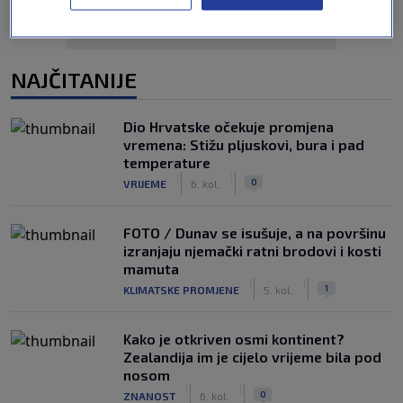
NAJČITANIJE
Dio Hrvatske očekuje promjena
vremena: Stižu pljuskovi, bura i pad
temperature
|
|
0
VRIJEME
6. kol.
FOTO / Dunav se isušuje, a na površinu
izranjaju njemački ratni brodovi i kosti
mamuta
|
|
1
KLIMATSKE PROMJENE
5. kol.
Kako je otkriven osmi kontinent?
Zealandija im je cijelo vrijeme bila pod
nosom
|
|
0
ZNANOST
6. kol.