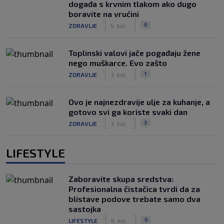
događa s krvnim tlakom ako dugo
boravite na vrućini
|
|
0
ZDRAVLJE
5. kol.
Toplinski valovi jače pogađaju žene
nego muškarce. Evo zašto
|
|
1
ZDRAVLJE
3. kol.
Ovo je najnezdravije ulje za kuhanje, a
gotovo svi ga koriste svaki dan
|
|
3
ZDRAVLJE
3. kol.
LIFESTYLE
Zaboravite skupa sredstva:
Profesionalna čistačica tvrdi da za
blistave podove trebate samo dva
sastojka
|
|
0
LIFESTYLE
6. kol.