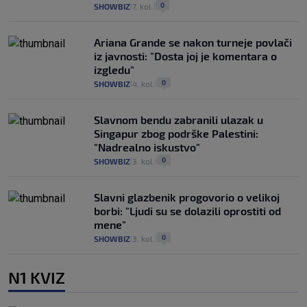
0
SHOWBIZ
7. kol.
|
|
Ariana Grande se nakon turneje povlači
iz javnosti: "Dosta joj je komentara o
izgledu"
0
SHOWBIZ
4. kol.
|
|
Slavnom bendu zabranili ulazak u
Singapur zbog podrške Palestini:
"Nadrealno iskustvo"
0
SHOWBIZ
3. kol.
|
|
Slavni glazbenik progovorio o velikoj
borbi: "Ljudi su se dolazili oprostiti od
mene"
0
SHOWBIZ
3. kol.
|
|
N1 KVIZ