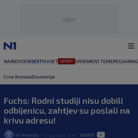
Oglas
NAJNOVIJE
VIJESTI
SVIJET
VRIJEME
N1 TEME
REGIJA
MAG
Crna Kronika
Ekonomija
Fuchs: Rodni studiji nisu dobili
odbijenicu, zahtjev su poslali na
krivu adresu!
0
N1 Hrvatska
VIJESTI
12. srp. 2024. 13:50
|
|
|