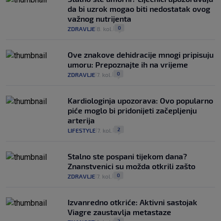
da bi uzrok mogao biti nedostatak ovog
važnog nutrijenta
0
ZDRAVLJE
8. kol.
|
|
Ove znakove dehidracije mnogi pripisuju
umoru: Prepoznajte ih na vrijeme
0
ZDRAVLJE
7. kol.
|
|
Kardiologinja upozorava: Ovo popularno
piće moglo bi pridonijeti začepljenju
arterija
2
LIFESTYLE
7. kol.
|
|
Stalno ste pospani tijekom dana?
Znanstvenici su možda otkrili zašto
0
ZDRAVLJE
7. kol.
|
|
Izvanredno otkriće: Aktivni sastojak
Viagre zaustavlja metastaze
2