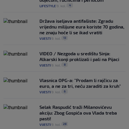
4
LIFESTYLE
9. kol.
|
|
Država iseljava antifašiste: Zgradu
vrijednu milijune eura koriste 70 godina,
ne znaju hoće li se ikad vratiti
13
VIJESTI
9. kol.
|
|
VIDEO / Nezgoda u središtu Sinja:
Alkarski konji proklizali i pali na Pijaci
8
VIJESTI
9. kol.
|
|
Vlasnica OPG-a: "Prodam li rajčicu za
euro, a ne za tri, neću zaraditi za kruh"
6
VIJESTI
9. kol.
|
|
Selak Raspudić traži Milanovićevu
akciju: Zbog Gospića ova Vlada treba
pasti!
28
VIJESTI
9. kol.
|
|