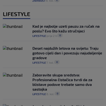
ZNANOST
6. kol.
|
|
LIFESTYLE
Kad je najbolje uzeti pauzu za ručak na
poslu? Evo što kažu stručnjaci
0
LIFESTYLE
prije 2 h
|
|
Deset najdužih letova na svijetu: Traju
gotovo cijeli dan i povezuju najudaljenije
gradove
0
LIFESTYLE
7. kol.
|
|
Zaboravite skupa sredstva:
Profesionalna čistačica tvrdi da za
blistave podove trebate samo dva
sastojka
0
LIFESTYLE
6. kol.
|
|