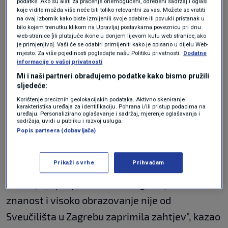
podatke. Ako su alati za praćenje onemogućeni, određeni sadržaj i oglasi
koje vidite možda više neće biti toliko relevantni za vas. Možete se vratiti
završen, Sveučilište bi poslalo dopis
na ovaj izbornik kako biste izmijenili svoje odabire ili povukli pristanak u
bilo kojem trenutku klikom na Upravljaj postavkama poveznicu pri dnu
Ministarstvu da taj program stavi na listu.
web-stranice [ili plutajuće ikone u donjem lijevom kutu web stranice, ako
je primjenjivo]. Vaši će se odabiri primijeniti kako je opisano u dijelu Web-
Prema novom zakonu izjednačavaju se
mjesto. Za više pojedinosti pogledajte našu Politiku privatnosti.
Dodatne
visokoškolske institucije. Javna sveučilišta
informacije o vašoj privatnosti
Mi i naši partneri obrađujemo podatke kako bismo pružili
jednako trebaju provjeru kvaliteta studija od
sljedeće:
javne agencije", istaknuo je ministar.
Korištenje preciznih geolokacijskih podataka. Aktivno skeniranje
karakteristika uređaja za identifikaciju. Pohrana i/ili pristup podacima na
uređaju. Personalizirano oglašavanje i sadržaj, mjerenje oglašavanja i
Sudbina Rodnih studija?
sadržaja, uvidi u publiku i razvoj usluga.
Popis partnera (dobavljača)
Prikaži svrhe
Prihvaćam
Dodao da je sudbina
Rodnih studija
onakva
kakvu ju je propisao zakon: "Agencija za
znanost i visoko obrazovanje nije od
Sveučilišta u Zagrebu zaprimila zahtjev", kazao