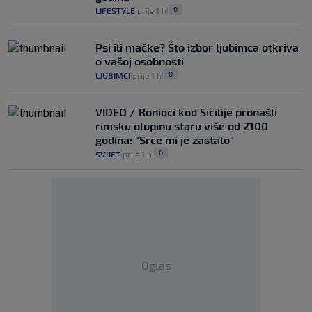
0
LIFESTYLE
prije 1 h
|
|
Psi ili mačke? Što izbor ljubimca otkriva
o vašoj osobnosti
0
LJUBIMCI
prije 1 h
|
|
VIDEO / Ronioci kod Sicilije pronašli
rimsku olupinu staru više od 2100
godina: "Srce mi je zastalo"
0
SVIJET
prije 1 h
|
|
Oglas