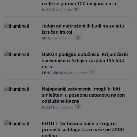
nađe se gotovo 100 milijuna eura
0
VIJESTI
prije 7 min
|
|
Jedan od najtraženijih ljudi na svijetu
izručen Irskoj
0
SVIJET
prije 23 min
|
|
USKOK podigao optužnicu: Krijumčarili
spremnike iz Srbije i zaradili 145.500
eura
0
CRNA KRONIKA
prije 47 min
|
|
Najopasniji zatvorenici mogli bi biti
smješteni u posebnu ustanovu nakon
odslužene kazne
0
VIJESTI
prije 56 min
|
|
FOTO / Na tavanu kuće u Trogiru
pronašli su blago staro više od 2000
godina