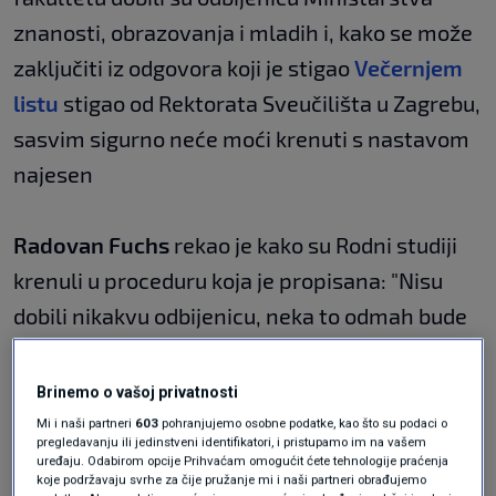
znanosti, obrazovanja i mladih i, kako se može
zaključiti iz odgovora koji je stigao
Večernjem
listu
stigao od Rektorata Sveučilišta u Zagrebu,
sasvim sigurno neće moći krenuti s nastavom
najesen
Radovan Fuchs
rekao je kako su Rodni studiji
krenuli u proceduru koja je propisana: "Nisu
dobili nikakvu odbijenicu, neka to odmah bude
jasno. Pokretanje novog studija kreće s
fakulteta, nakon što fakultetsko znanstveno-
Brinemo o vašoj privatnosti
nastavno vijeće da suglasnost i odobri,
Mi i naši partneri
603
pohranjujemo osobne podatke, kao što su podaci o
pregledavanju ili jedinstveni identifikatori, i pristupamo im na vašem
postupak ide dalje prema Sveučilištu. Nakon
uređaju. Odabirom opcije Prihvaćam omogućit ćete tehnologije praćenja
koje podržavaju svrhe za čije pružanje mi i naši partneri obrađujemo
toga, po starom zakonu, postupak bi bio