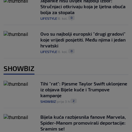
Japanke nisu uvijek najbolji izbor:
Stručnjaci otkrivaju koja je ljetna obuća
bolja za stopala
0
LIFESTYLE
6. kol.
|
|
Ovo su najbolji europski "drugi gradovi"
koje vrijedi posjetiti. Među njima i jedan
hrvatski
0
LIFESTYLE
6. kol.
|
|
SHOWBIZ
Tihi "rat": Pjesme Taylor Swift uklonjene
iz objava Bijele kuće i Trumpove
kampanje
2
SHOWBIZ
prije 3 h
|
|
Bijela kuća razbjesnila fanove Marvela,
Spider-Manom promovirali deportacije:
Sramim se!