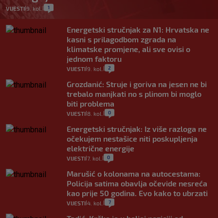
1
VIJESTI
9. kol.
|
|
Energetski stručnjak za N1: Hrvatska ne
kasni s prilagodbom zgrada na
klimatske promjene, ali sve ovisi o
jednom faktoru
2
VIJESTI
9. kol.
|
|
Grozdanić: Struje i goriva na jesen ne bi
trebalo manjkati no s plinom bi moglo
biti problema
0
VIJESTI
8. kol.
|
|
Energetski stručnjak: Iz više razloga ne
očekujem nestašice niti poskupljenja
električne energije
0
VIJESTI
7. kol.
|
|
Marušić o kolonama na autocestama:
Policija satima obavlja očevide nesreća
kao prije 50 godina. Evo kako to ubrzati
7
VIJESTI
4. kol.
|
|