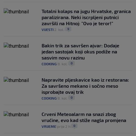
Totalni kolaps na jugu Hrvatske, granica
paralizirana. Neki iscrpljeni putnici
završili na Hitnoj: "Ovo je teror!"
9
VIJESTI
2. kol.
|
|
Bakin trik za savršen ajvar: Dodaje
jedan sastojak koji okus podiže na
sasvim novu razinu
0
COOKING
8. kol.
|
|
Napravite pljeskavice kao iz restorana:
Za savršeno mekano i sočno meso
isprobajte ovaj trik
0
COOKING
8. kol.
|
|
Crveni Meteoalarm na snazi zbog
vrućine, evo kad stiže nagla promjena
0
VRIJEME
prije 2 h
|
|