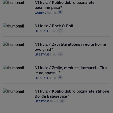
N1 kviz / Koliko dobro poznajete
pasmine pasa?
0
LJUBIMCI
13. lip.
|
|
N1 kviz / Rock & Roll
0
LIFESTYLE
8. lip.
|
|
N1 kviz / Zavrtite globus i recite koji je
ovo grad?
0
LIFESTYLE
2. lip.
|
|
N1 kviz / Zmije, meduze, komarci... Tko
je najopasniji?
0
LIFESTYLE
1. lip.
|
|
N1 kviz / Koliko dobro poznajete stihove
Đorđa Balaševića?
11
LIFESTYLE
18. svi.
|
|