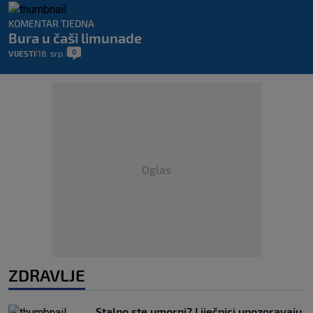
KOMENTAR TJEDNA
Bura u čaši limunade
0
VIJESTI
18. srp.
|
|
Oglas
ZDRAVLJE
Stalno ste umorni? Liječnici upozoravaju