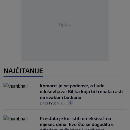
Oglas
NAJČITANIJE
Komarci je ne podnose, a ljude
oduševljava: Biljka koja bi trebala rasti
na svakom balkonu
2
LIFESTYLE
9. kol.
|
|
Prestala je koristiti omekšivač na
mjesec dana. Evo što se dogodilo s
odjećom, ručnicima i perilicom