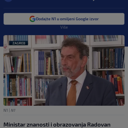
Dodajte N1 u omiljeni Google izvor
Više
N1
|
N1
Ministar znanosti i obrazovanja Radovan