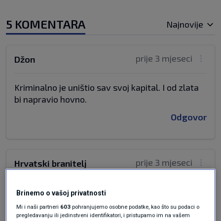
5 KOMENTARA
Najnovije
prije 3 mjeseci
Džon
Kriminalno je uništio sav svoj kapital. I od zlata
bi napravio hovno.
Odgovor
prije 3 mjeseci
Hrvatski branitelj
Goranu da nauči.Ništa na ženu moj lipi
Brinemo o vašoj privatnosti
frzelinu,ol nisi cuja za guju iz Šume
Mi i naši partneri
603
pohranjujemo osobne podatke, kao što su podaci o
Striborove.Ne virujen da ti pape nije,štija pri
pregledavanju ili jedinstveni identifikatori, i pristupamo im na vašem