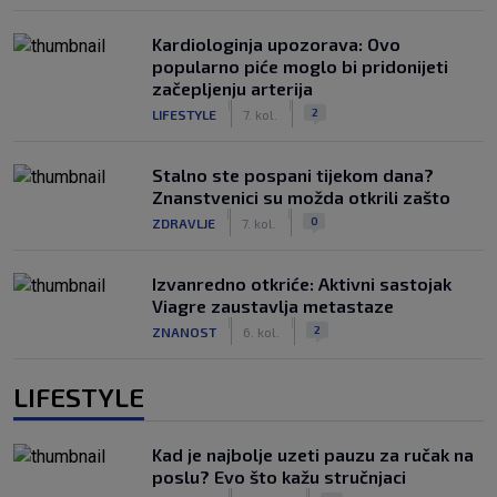
Kardiologinja upozorava: Ovo
popularno piće moglo bi pridonijeti
začepljenju arterija
|
|
2
LIFESTYLE
7. kol.
Stalno ste pospani tijekom dana?
Znanstvenici su možda otkrili zašto
|
|
0
ZDRAVLJE
7. kol.
Izvanredno otkriće: Aktivni sastojak
Viagre zaustavlja metastaze
|
|
2
ZNANOST
6. kol.
LIFESTYLE
Kad je najbolje uzeti pauzu za ručak na
poslu? Evo što kažu stručnjaci
|
|