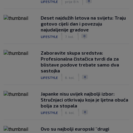
0
LIFESTYLE
prije 8 h
Deset najdužih letova na svijetu: Traju
gotovo cijeli dan i povezuju
najudaljenije gradove
|
|
0
LIFESTYLE
7. kol.
Zaboravite skupa sredstva:
Profesionalna čistačica tvrdi da za
blistave podove trebate samo dva
sastojka
|
|
0
LIFESTYLE
6. kol.
Japanke nisu uvijek najbolji izbor:
Stručnjaci otkrivaju koja je ljetna obuća
bolja za stopala
|
|
0
LIFESTYLE
6. kol.
Ovo su najbolji europski "drugi