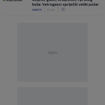
koša: Vatrogasci spriječili veliki požar
|
|
1
VIJESTI
8. kol.
Oglas