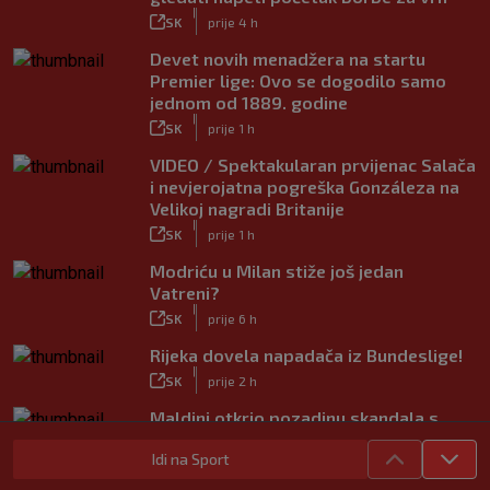
|
SK
prije 4 h
Devet novih menadžera na startu
Premier lige: Ovo se dogodilo samo
jednom od 1889. godine
|
SK
prije 1 h
VIDEO / Spektakularan prvijenac Salača
i nevjerojatna pogreška Gonzáleza na
Velikoj nagradi Britanije
|
SK
prije 1 h
Modriću u Milan stiže još jedan
Vatreni?
|
SK
prije 6 h
Rijeka dovela napadača iz Bundeslige!
|
SK
prije 2 h
Maldini otkrio pozadinu skandala s
Pirlom: ‘Povjerenje više ne postoji’
Idi na Sport
|
SK
prije 3 h