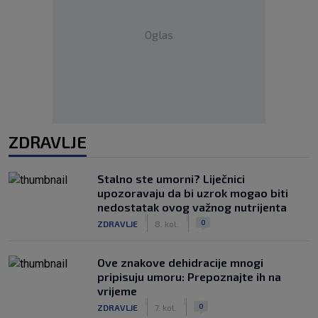
Oglas
ZDRAVLJE
Stalno ste umorni? Liječnici
upozoravaju da bi uzrok mogao biti
nedostatak ovog važnog nutrijenta
|
|
0
ZDRAVLJE
8. kol.
Ove znakove dehidracije mnogi
pripisuju umoru: Prepoznajte ih na
vrijeme
|
|
0
ZDRAVLJE
7. kol.