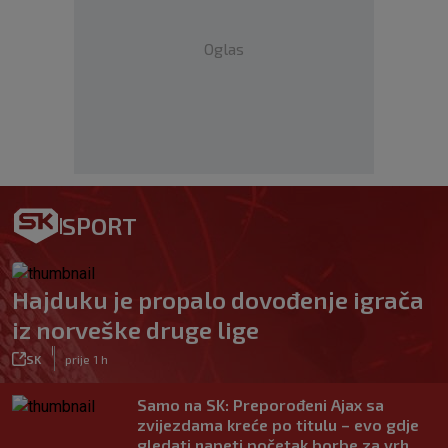
Oglas
SPORT
Hajduku je propalo dovođenje igrača
iz norveške druge lige
|
SK
prije 1 h
Samo na SK: Preporođeni Ajax sa
zvijezdama kreće po titulu – evo gdje
gledati napeti početak borbe za vrh