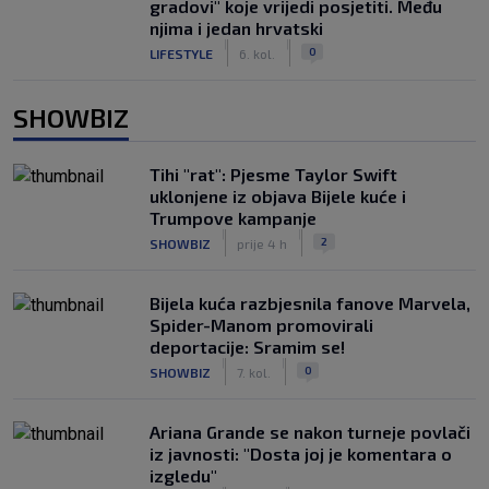
gradovi" koje vrijedi posjetiti. Među
njima i jedan hrvatski
|
|
0
LIFESTYLE
6. kol.
SHOWBIZ
Tihi "rat": Pjesme Taylor Swift
uklonjene iz objava Bijele kuće i
Trumpove kampanje
|
|
2
SHOWBIZ
prije 4 h
Bijela kuća razbjesnila fanove Marvela,
Spider-Manom promovirali
deportacije: Sramim se!
|
|
0
SHOWBIZ
7. kol.
Ariana Grande se nakon turneje povlači
iz javnosti: "Dosta joj je komentara o
izgledu"