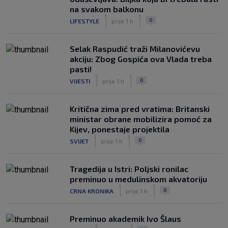
na svakom balkonu
|
|
0
LIFESTYLE
prije 1 h
Selak Raspudić traži Milanovićevu
akciju: Zbog Gospića ova Vlada treba
pasti!
|
|
0
VIJESTI
prije 1 h
Kritična zima pred vratima: Britanski
ministar obrane mobilizira pomoć za
Kijev, ponestaje projektila
|
|
0
SVIJET
prije 1 h
Tragedija u Istri: Poljski ronilac
preminuo u medulinskom akvatoriju
|
|
0
CRNA KRONIKA
prije 1 h
Preminuo akademik Ivo Šlaus
|
|