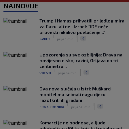
Mourinho naljutio naše susjede
NAJNOVIJE
ponižavajućim komentarom
|
SK
prije 6 h
Trump i Hamas prihvatili prijedlog mira
Osijek se preporodio, Špehar poručuje:
za Gazu, ali ne i Izrael: "IDF neće
‘Mogu se nadati Europi’
provesti nikakvo povlačenje..."
|
|
|
SK
prije 4 h
0
SVIJET
prije 1 min
Upozorenja su sve ozbiljnija: Drava na
povijesno niskoj razini, Orljava na tri
centimetra...
|
|
0
VIJESTI
prije 14 min
Dva nova slučaja u Istri: Muškarci
mobitelima snimali nagu djecu,
razotkrili ih građani
|
|
0
CRNA KRONIKA
prije 50 min
Komarci je ne podnose, a ljude
oduševljava: Biljka koja bi trebala rasti