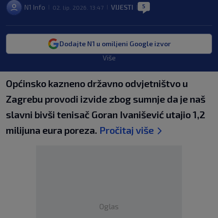
5
N1 Info
VIJESTI
02. lip. 2026. 13:47
|
|
|
Dodajte N1 u omiljeni Google izvor
Više
Općinsko kazneno državno odvjetništvo u
Zagrebu provodi izvide zbog sumnje da je naš
slavni bivši tenisač Goran Ivanišević utajio 1,2
milijuna eura poreza.
Pročitaj više
Oglas