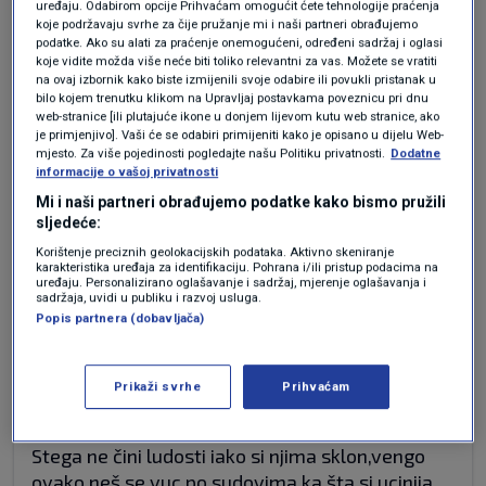
uređaju. Odabirom opcije Prihvaćam omogućit ćete tehnologije praćenja
spavanja,a mog te i on naučit ka ja mojega.
koje podržavaju svrhe za čije pružanje mi i naši partneri obrađujemo
Nije loše što ga je prijavila kad "institucije" ne
podatke. Ako su alati za praćenje onemogućeni, određeni sadržaj i oglasi
rade svoj posao.
koje vidite možda više neće biti toliko relevantni za vas. Možete se vratiti
na ovaj izbornik kako biste izmijenili svoje odabire ili povukli pristanak u
A gdje je "jedinana" nam Hrvatska,novac u
bilo kojem trenutku klikom na Upravljaj postavkama poveznicu pri dnu
poreznoj oazi a ruka na srcu kad svira Ljepa
web-stranice [ili plutajuće ikone u donjem lijevom kutu web stranice, ako
je primjenjivo]. Vaši će se odabiri primijeniti kako je opisano u dijelu Web-
naša i uz to i privilegije.
mjesto. Za više pojedinosti pogledajte našu Politiku privatnosti.
Dodatne
Na kraju da parafraziram Matoša,svi vi sa
informacije o vašoj privatnosti
parama i privilegijama prodali bi je ko zadnju
Mi i naši partneri obrađujemo podatke kako bismo pružili
ku....vu.
sljedeće:
Ovo važi i za političare i druge hulje
Korištenje preciznih geolokacijskih podataka. Aktivno skeniranje
karakteristika uređaja za identifikaciju. Pohrana i/ili pristup podacima na
Koji se bogate na sakupljačima
uređaju. Personalizirano oglašavanje i sadržaj, mjerenje oglašavanja i
flaša,umirovljenicima,minimalnim plačama,pa
sadržaja, uvidi u publiku i razvoj usluga.
Popis partnera (dobavljača)
sad dalje da ne nabrajamo kao Plenki,a ne vide
da im nije bilo nikad bolje....sa inflaciom od
5,8%.
Prikaži svrhe
Prihvaćam
Gorane zato pamet u tikvu i podmaži nekog
u"institucijama",da se zataška,
Stega ne čini ludosti iako si njima sklon,vengo
ovako,neš se vuc po sudovima,ka šta si ucinija