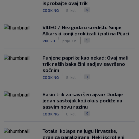
isprobajte ovaj trik
|
|
0
COOKING
8. kol.
VIDEO / Nezgoda u središtu Sinja:
Alkarski konji proklizali i pali na Pijaci
|
|
1
VIJESTI
prije 3 h
Punjene paprike kao nekad: Ovaj mali
trik naših baka čini nadjev savršeno
sočnim
|
|
1
COOKING
8. kol.
Bakin trik za savršen ajvar: Dodaje
jedan sastojak koji okus podiže na
sasvim novu razinu
|
|
0
COOKING
8. kol.
Totalni kolaps na jugu Hrvatske,
granica paralizirana. Neki iscrpljeni