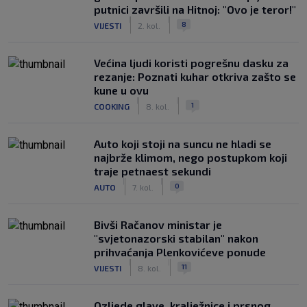
putnici završili na Hitnoj: "Ovo je teror!"
|
|
8
VIJESTI
2. kol.
Većina ljudi koristi pogrešnu dasku za
rezanje: Poznati kuhar otkriva zašto se
kune u ovu
|
|
1
COOKING
8. kol.
Auto koji stoji na suncu ne hladi se
najbrže klimom, nego postupkom koji
traje petnaest sekundi
|
|
0
AUTO
7. kol.
Bivši Račanov ministar je
"svjetonazorski stabilan" nakon
prihvaćanja Plenkovićeve ponude
|
|
11
VIJESTI
8. kol.
Ozljede glave, kralježnice i prsnog