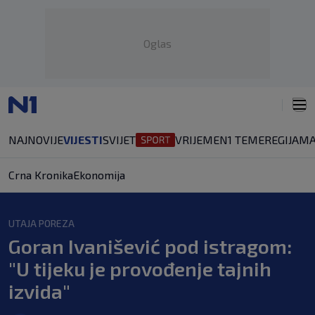
Oglas
NAJNOVIJE
VIJESTI
SVIJET
VRIJEME
N1 TEME
REGIJA
MA
Crna Kronika
Ekonomija
UTAJA POREZA
Goran Ivanišević pod istragom:
"U tijeku je provođenje tajnih
izvida"