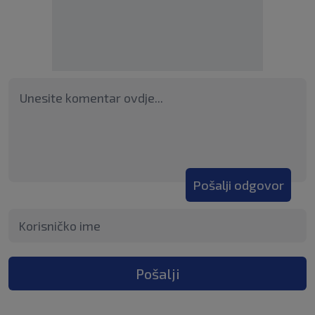
Pošalji odgovor
Pošalji