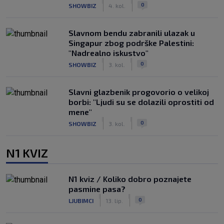
|
|
0
SHOWBIZ
4. kol.
Slavnom bendu zabranili ulazak u
Singapur zbog podrške Palestini:
"Nadrealno iskustvo"
|
|
0
SHOWBIZ
3. kol.
Slavni glazbenik progovorio o velikoj
borbi: "Ljudi su se dolazili oprostiti od
mene"
|
|
0
SHOWBIZ
3. kol.
N1 KVIZ
N1 kviz / Koliko dobro poznajete
pasmine pasa?
|
|
0
LJUBIMCI
13. lip.