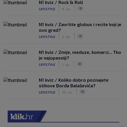
N1 kviz / Rock & Roll
|
|
0
LIFESTYLE
8. lip.
N1 kviz / Zavrtite globus i recite koji je
ovo grad?
|
|
0
LIFESTYLE
2. lip.
N1 kviz / Zmije, meduze, komarci... Tko
je najopasniji?
|
|
0
LIFESTYLE
1. lip.
N1 kviz / Koliko dobro poznajete
stihove Đorđa Balaševića?
|
|
11
LIFESTYLE
18. svi.