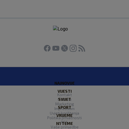
NAJNOVIJE
VIJESTI
Kontakt
O Nama
SVIJET
Marketing
SPORT
Impressum
Uvjeti korištenja
VRIJEME
Politika privatnosti
RSS
N1 TEME
Vaše primjedbe