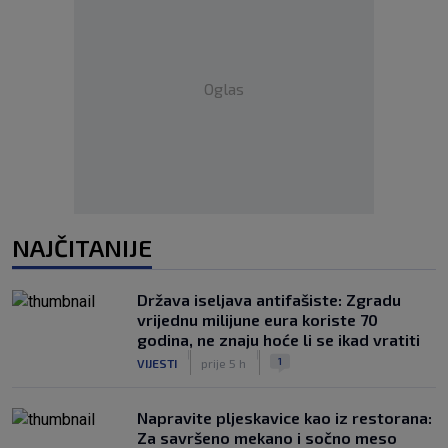
Oglas
NAJČITANIJE
Država iseljava antifašiste: Zgradu
vrijednu milijune eura koriste 70
godina, ne znaju hoće li se ikad vratiti
|
|
1
VIJESTI
prije 5 h
Napravite pljeskavice kao iz restorana:
Za savršeno mekano i sočno meso