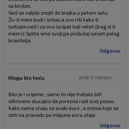
sa bivšon.
Neš se valjda znojit do brejka u petom setu.
Živ ti meni budi i sritan,a ovo riši kako ti
svitujen,neš i za ovo iscipat koji reket.Drag si ti
meni iz Splita smo svoji,pa poslušaj savjet palog
branitelja.
Odgovor
prije 3 mjeseci
Mogu što hoću
Bilo je i vrijeme , samo to nije trebalo biti
otkriveno slucajno da porezna radi svoj posao .
Kako nama znaju za svaki euro , a onima koje se
stiti na pronadu po mijijune eura utaje
Odgovor