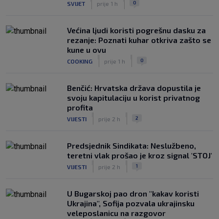
0
SVIJET
prije 1 h
Većina ljudi koristi pogrešnu dasku za
rezanje: Poznati kuhar otkriva zašto se
kune u ovu
|
|
0
COOKING
prije 1 h
Benčić: Hrvatska država dopustila je
svoju kapitulaciju u korist privatnog
profita
|
|
2
VIJESTI
prije 2 h
Predsjednik Sindikata: Neslužbeno,
teretni vlak prošao je kroz signal 'STOJ'
|
|
1
VIJESTI
prije 2 h
U Bugarskoj pao dron "kakav koristi
Ukrajina", Sofija pozvala ukrajinsku
veleposlanicu na razgovor