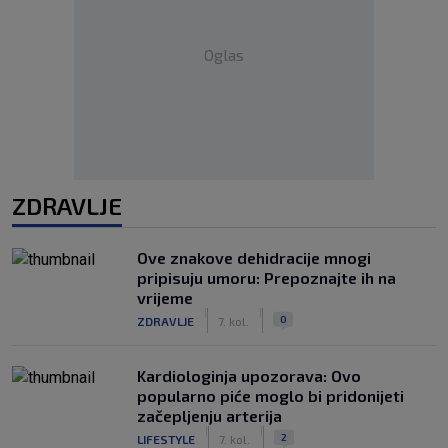
Oglas
ZDRAVLJE
Ove znakove dehidracije mnogi
pripisuju umoru: Prepoznajte ih na
vrijeme
|
|
0
ZDRAVLJE
7. kol.
Kardiologinja upozorava: Ovo
popularno piće moglo bi pridonijeti
začepljenju arterija
|
|
2
LIFESTYLE
7. kol.