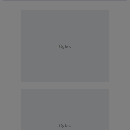
Oglas
Oglas