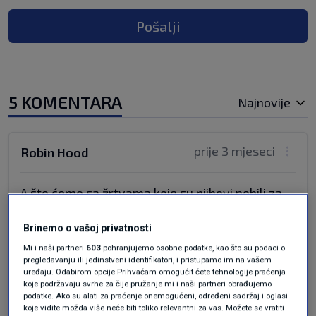
Pošalji
5 KOMENTARA
Najnovije
prije 3 mjeseci
Robin Hood
A što ćemo sa žrtvama koje su njihovi pobili za
vrijeme NDH???U kojoj mi to državi živimo???
Čije je Batinder granice potvrdio kad je trebalo
Brinemo o vašoj privatnosti
priznat Hrvatsku jel ustaške ili Titove granice?
Mi i naši partneri
603
pohranjujemo osobne podatke, kao što su podaci o
pregledavanju ili jedinstveni identifikatori, i pristupamo im na vašem
Odgovor
uređaju. Odabirom opcije Prihvaćam omogućit ćete tehnologije praćenja
koje podržavaju svrhe za čije pružanje mi i naši partneri obrađujemo
podatke. Ako su alati za praćenje onemogućeni, određeni sadržaj i oglasi
koje vidite možda više neće biti toliko relevantni za vas. Možete se vratiti