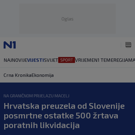
Oglas
NAJNOVIJE
VIJESTI
SVIJET
VRIJEME
N1 TEME
REGIJA
MA
Crna Kronika
Ekonomija
NA GRANIČNOM PRIJELAZU MACELJ
Hrvatska preuzela od Slovenije
posmrtne ostatke 500 žrtava
poratnih likvidacija