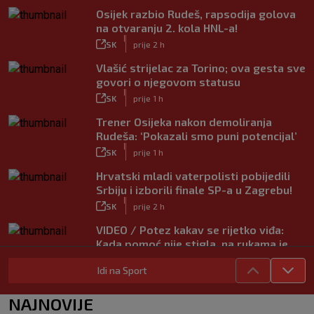
Osijek razbio Rudeš, rapsodija golova
na otvaranju 2. kola HNL-a!
|
SK
prije 2 h
Vlašić strijelac za Torino; ova gesta sve
govori o njegovom statusu
|
SK
prije 1 h
Trener Osijeka nakon demoliranja
Rudeša: ‘Pokazali smo puni potencijal’
|
SK
prije 1 h
Hrvatski mladi vaterpolisti pobijedili
Srbiju i izborili finale SP-a u Zagrebu!
|
SK
prije 2 h
VIDEO / Potez kakav se rijetko viđa:
Kada pomoć nije stigla, na rukama je
iznio suigrača u bolovima
Idi na Sport
|
SK
prije 5 h
Vušković debitirao za Brighton:
NAJNOVIJE
Pogledajte brojke iz prvog nastupa