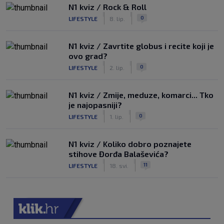
N1 kviz / Rock & Roll
|
|
0
LIFESTYLE
8. lip.
N1 kviz / Zavrtite globus i recite koji je
ovo grad?
|
|
0
LIFESTYLE
2. lip.
N1 kviz / Zmije, meduze, komarci... Tko
je najopasniji?
|
|
0
LIFESTYLE
1. lip.
N1 kviz / Koliko dobro poznajete
stihove Đorđa Balaševića?
|
|
11
LIFESTYLE
18. svi.