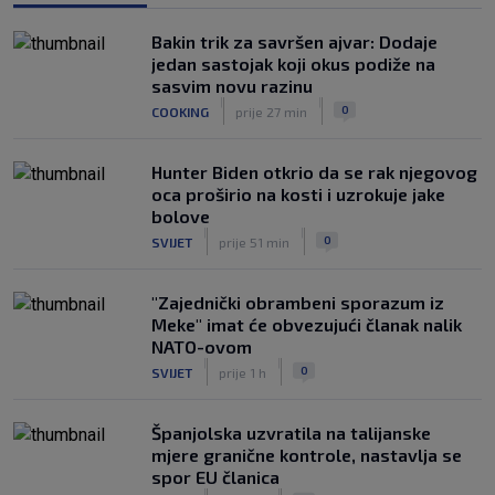
|
SK
prije 3 h
Bakin trik za savršen ajvar: Dodaje
Dinamo u finalu Ramljaka! Sutra protiv
jedan sastojak koji okus podiže na
Ajaxa na glavnom terenu Maksimira
sasvim novu razinu
|
|
|
SK
prije 3 h
0
COOKING
prije 27 min
Hunter Biden otkrio da se rak njegovog
oca proširio na kosti i uzrokuje jake
bolove
|
|
0
SVIJET
prije 51 min
"Zajednički obrambeni sporazum iz
Meke" imat će obvezujući članak nalik
NATO-ovom
|
|
0
SVIJET
prije 1 h
Španjolska uzvratila na talijanske
mjere granične kontrole, nastavlja se
spor EU članica
|
|