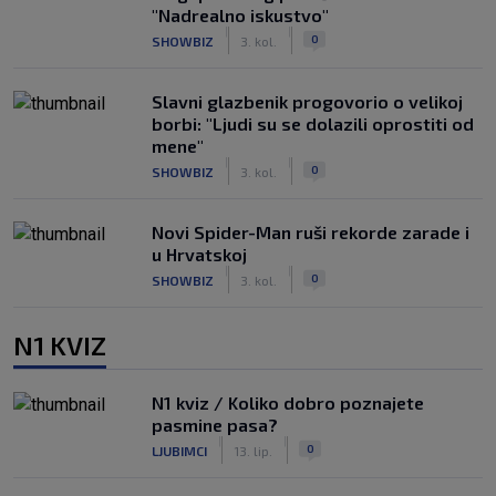
"Nadrealno iskustvo"
|
|
0
SHOWBIZ
3. kol.
Slavni glazbenik progovorio o velikoj
borbi: "Ljudi su se dolazili oprostiti od
mene"
|
|
0
SHOWBIZ
3. kol.
Novi Spider-Man ruši rekorde zarade i
u Hrvatskoj
|
|
0
SHOWBIZ
3. kol.
N1 KVIZ
N1 kviz / Koliko dobro poznajete
pasmine pasa?
|
|
0
LJUBIMCI
13. lip.