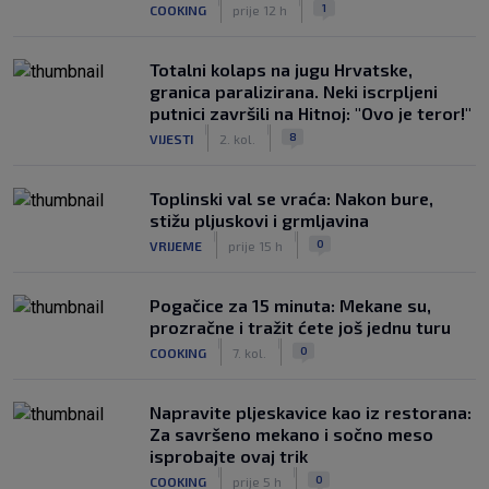
|
|
1
COOKING
prije 12 h
Totalni kolaps na jugu Hrvatske,
granica paralizirana. Neki iscrpljeni
putnici završili na Hitnoj: "Ovo je teror!"
|
|
8
VIJESTI
2. kol.
Toplinski val se vraća: Nakon bure,
stižu pljuskovi i grmljavina
|
|
0
VRIJEME
prije 15 h
Pogačice za 15 minuta: Mekane su,
prozračne i tražit ćete još jednu turu
|
|
0
COOKING
7. kol.
Napravite pljeskavice kao iz restorana:
Za savršeno mekano i sočno meso
isprobajte ovaj trik
|
|
0
COOKING
prije 5 h