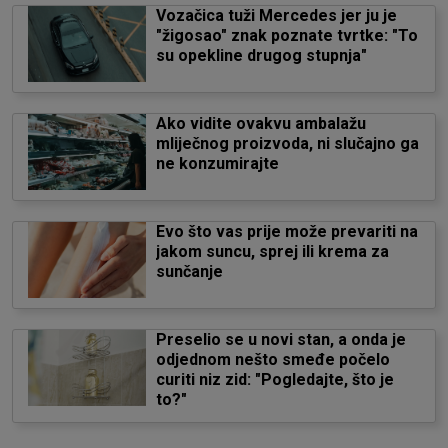
Vozačica tuži Mercedes jer ju je
"žigosao" znak poznate tvrtke: "To
su opekline drugog stupnja"
Ako vidite ovakvu ambalažu
mliječnog proizvoda, ni slučajno ga
ne konzumirajte
Evo što vas prije može prevariti na
jakom suncu, sprej ili krema za
sunčanje
Preselio se u novi stan, a onda je
odjednom nešto smeđe počelo
curiti niz zid: "Pogledajte, što je
to?"