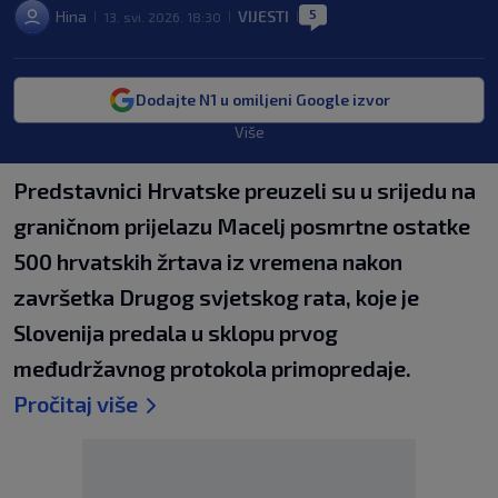
5
Hina
VIJESTI
13. svi. 2026. 18:30
|
|
|
Dodajte N1 u omiljeni Google izvor
Više
Predstavnici Hrvatske preuzeli su u srijedu na
graničnom prijelazu Macelj posmrtne ostatke
500 hrvatskih žrtava iz vremena nakon
završetka Drugog svjetskog rata, koje je
Slovenija predala u sklopu prvog
međudržavnog protokola primopredaje.
Pročitaj više