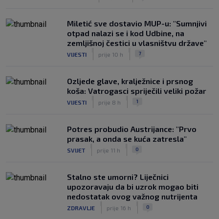
Miletić sve dostavio MUP-u: "Sumnjivi
otpad nalazi se i kod Udbine, na
zemljišnoj čestici u vlasništvu države"
|
|
7
VIJESTI
prije 10 h
Ozljede glave, kralježnice i prsnog
koša: Vatrogasci spriječili veliki požar
|
|
1
VIJESTI
prije 8 h
Potres probudio Austrijance: "Prvo
prasak, a onda se kuća zatresla"
|
|
0
SVIJET
prije 11 h
Stalno ste umorni? Liječnici
upozoravaju da bi uzrok mogao biti
nedostatak ovog važnog nutrijenta
|
|
0
ZDRAVLJE
prije 16 h