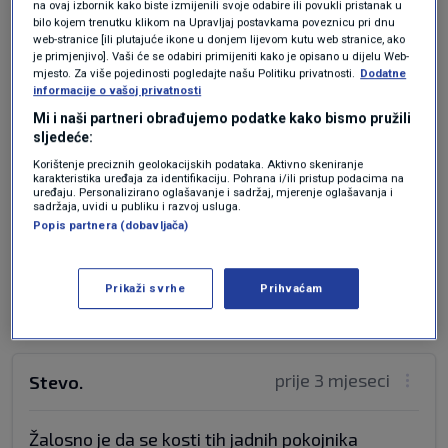
na ovaj izbornik kako biste izmijenili svoje odabire ili povukli pristanak u
prije 3 mjeseci
bilo kojem trenutku klikom na Upravljaj postavkama poveznicu pri dnu
Sarah
web-stranice [ili plutajuće ikone u donjem lijevom kutu web stranice, ako
je primjenjivo]. Vaši će se odabiri primijeniti kako je opisano u dijelu Web-
mjesto. Za više pojedinosti pogledajte našu Politiku privatnosti.
Dodatne
Sada te ljude pokopajte u Jasenovcu i kraj onog
informacije o vašoj privatnosti
spomenika napravite njihov spomenik jer su
Mi i naši partneri obrađujemo podatke kako bismo pružili
žrtve istog perioda kao i one žrtve .Ako
sljedeće:
osuđujemo sve bivše režime koji su izazvali
Korištenje preciznih geolokacijskih podataka. Aktivno skeniranje
stradanja onda neka i žrtve imaju spomenik na
karakteristika uređaja za identifikaciju. Pohrana i/ili pristup podacima na
uređaju. Personalizirano oglašavanje i sadržaj, mjerenje oglašavanja i
istom mjestu . To su žrtve 40-ih žrtve ustaškog i
sadržaja, uvidi u publiku i razvoj usluga.
komunističkog režima . Pošteno je da im se
Popis partnera (dobavljača)
istovremeno stavi i vijenac na grob.
Odgovor
Prikaži svrhe
Prihvaćam
prije 3 mjeseci
Stevo.
Žalosno je da se kosti tih jadnih pokojnika