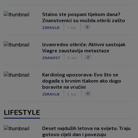
Stalno ste pospani tijekom dana?
Znanstvenici su možda otkrili zašto
|
|
0
ZDRAVLJE
7. kol.
Izvanredno otkriće: Aktivni sastojak
Viagre zaustavlja metastaze
|
|
2
ZNANOST
6. kol.
Kardiolog upozorava: Evo što se
događa s krvnim tlakom ako dugo
boravite na vrućini
|
|
0
ZDRAVLJE
5. kol.
LIFESTYLE
Deset najdužih letova na svijetu: Traju
gotovo cijeli dan i povezuju