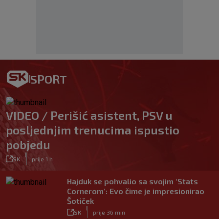
SPORT
VIDEO / Perišić asistent, PSV u
posljednjim trenucima ispustio
pobjedu
|
SK
prije 1 h
Hajduk se pohvalio sa svojim ‘Stats
Cornerom’: Evo čime je impresionirao
Šotiček
|
SK
prije 36 min