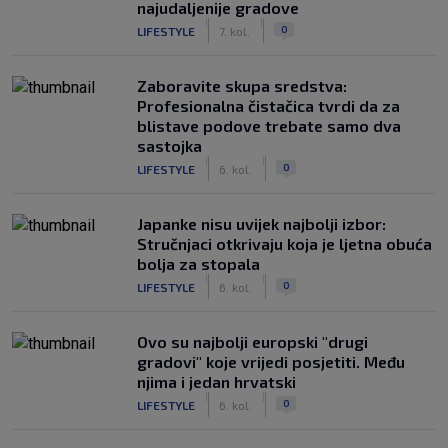
najudaljenije gradove
|
|
0
LIFESTYLE
7. kol.
Zaboravite skupa sredstva:
Profesionalna čistačica tvrdi da za
blistave podove trebate samo dva
sastojka
|
|
0
LIFESTYLE
6. kol.
Japanke nisu uvijek najbolji izbor:
Stručnjaci otkrivaju koja je ljetna obuća
bolja za stopala
|
|
0
LIFESTYLE
6. kol.
Ovo su najbolji europski "drugi
gradovi" koje vrijedi posjetiti. Među
njima i jedan hrvatski
|
|
0
LIFESTYLE
6. kol.