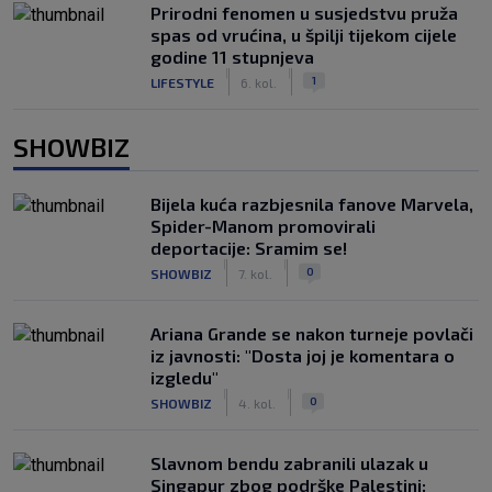
Prirodni fenomen u susjedstvu pruža
spas od vrućina, u špilji tijekom cijele
godine 11 stupnjeva
|
|
1
LIFESTYLE
6. kol.
SHOWBIZ
Bijela kuća razbjesnila fanove Marvela,
Spider-Manom promovirali
deportacije: Sramim se!
|
|
0
SHOWBIZ
7. kol.
Ariana Grande se nakon turneje povlači
iz javnosti: "Dosta joj je komentara o
izgledu"
|
|
0
SHOWBIZ
4. kol.
Slavnom bendu zabranili ulazak u
Singapur zbog podrške Palestini: