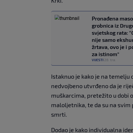
Krki.
Pronađena mas
grobnica iz Drug
svjetskog rata: 
nije samo ekshu
žrtava, ovo je i 
za istinom"
VIJESTI
28. tra.
|
Istaknuo je kako je na temelju
nedvojbeno utvrđeno da je rije
muškarcima, pretežito u dobi o
maloljetnika, te da su na svim
smrti.
Dodao je kako individualna ide