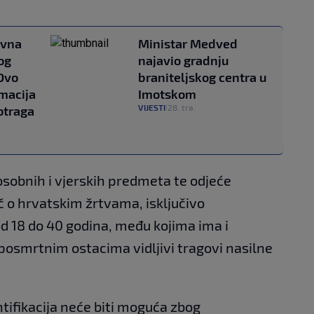
ovna
Ministar Medved
og
najavio gradnju
"Ovo
braniteljskog centra u
macija
Imotskom
VIJESTI
28. tra.
potraga
|
 osobnih i vjerskih predmeta te odjeće
č o hrvatskim žrtvama, isključivo
d 18 do 40 godina, među kojima ima i
 posmrtnim ostacima vidljivi tragovi nasilne
ntifikacija neće biti moguća zbog