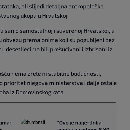
ataka, ali slijedi detaljna antropološka
stvenog ukopa u Hrvatskoj.
li san o samostalnoj i suverenoj Hrvatskoj, a
 obvezu prema onima koji su pogubljeni bez
u desetljećima bili prešućivani i izbrisani iz
lošću nema zrele ni stabilne budućnosti,
 prioritet njegova ministarstva i dalje ostaje
soba iz Domovinskog rata.
cama:
"Ovo je najjeftinija
aj
zemlja za odmor. S 80