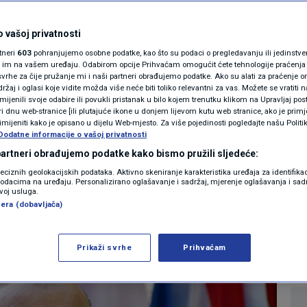
MAGAZIN
ela od Slovenije
N1 KOMENTAR
 vašoj privatnosti
rtneri
603
pohranjujemo osobne podatke, kao što su podaci o pregledavanju ili jedinstveni 
tke 500 žrtava
KOLUMNE
o im na vašem uređaju. Odabirom opcije Prihvaćam omogućit ćete tehnologije praćenja
vrhe za čije pružanje mi i naši partneri obrađujemo podatke. Ako su alati za praćenje
žaj i oglasi koje vidite možda više neće biti toliko relevantni za vas. Možete se vratiti n
acija
N1(DIS)INFO
zmijenili svoje odabire ili povukli pristanak u bilo kojem trenutku klikom na Upravljaj p
i dnu web-stranice [ili plutajuće ikone u donjem lijevom kutu web stranice, ako je primje
KLIMATSKE PROMJENE
rimijeniti kako je opisano u dijelu Web-mjesto. Za više pojedinosti pogledajte našu Politi
Dodatne informacije o vašoj privatnosti
5
JESTI
komentara
|
FOTO
 partneri obrađujemo podatke kako bismo pružili sljedeće:
reciznih geolokacijskih podataka. Aktivno skeniranje karakteristika uređaja za identifika
p podacima na uređaju. Personalizirano oglašavanje i sadržaj, mjerenje oglašavanja i sadr
VIDEO
Više
zvoj usluga.
era (dobavljača)
Prikaži svrhe
Prihvaćam