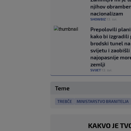
njihov obramben
nacionalizam
SHOWBIZ
13. svi.
|
Prepolovili plan
kako bi izgradili 
brodski tunel na
svijetu i zaobišli
najopasnije mor
zemlji
SVIJET
13. svi.
|
Teme
TREBČE
MINISTARSTVO BRANITELJA
KAKVO JE TV