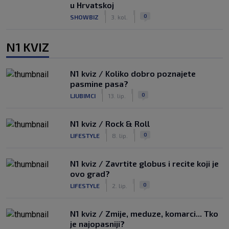
u Hrvatskoj
|
|
0
SHOWBIZ
3. kol.
N1 KVIZ
N1 kviz / Koliko dobro poznajete
pasmine pasa?
|
|
0
LJUBIMCI
13. lip.
N1 kviz / Rock & Roll
|
|
0
LIFESTYLE
8. lip.
N1 kviz / Zavrtite globus i recite koji je
ovo grad?
|
|
0
LIFESTYLE
2. lip.
N1 kviz / Zmije, meduze, komarci... Tko
je najopasniji?