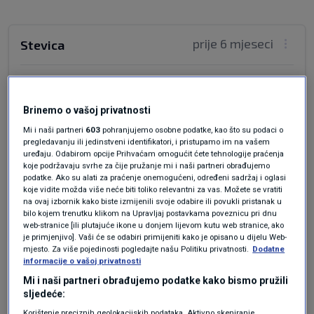
prije 6 mjeseci
Stevica
Hej HZMO koji to postotak ?
Ministrima drzavnim tajnicima politicarima u
Brinemo o vašoj privatnosti
Saboru lane 80 posto povecanje plate za ?cega?
Mi i naši partneri
603
pohranjujemo osobne podatke, kao što su podaci o
A umirovljenicima mrvice Oreskovicka Taritas. I
pregledavanju ili jedinstveni identifikatori, i pristupamo im na vašem
vi ste ta lovecanja uzeli a umotovljenicima sipak
uređaju. Odabirom opcije Prihvaćam omogućit ćete tehnologije praćenja
koje podržavaju svrhe za čije pružanje mi i naši partneri obrađujemo
a sto vi radte od ljetos lajete samo o Ustasama
podatke. Ako su alati za praćenje onemogućeni, određeni sadržaj i oglasi
sram vas bilo
koje vidite možda više neće biti toliko relevantni za vas. Možete se vratiti
na ovaj izbornik kako biste izmijenili svoje odabire ili povukli pristanak u
Odgovor
bilo kojem trenutku klikom na Upravljaj postavkama poveznicu pri dnu
web-stranice [ili plutajuće ikone u donjem lijevom kutu web stranice, ako
je primjenjivo]. Vaši će se odabiri primijeniti kako je opisano u dijelu Web-
mjesto. Za više pojedinosti pogledajte našu Politiku privatnosti.
Dodatne
informacije o vašoj privatnosti
Mi i naši partneri obrađujemo podatke kako bismo pružili
sljedeće:
Korištenje preciznih geolokacijskih podataka. Aktivno skeniranje