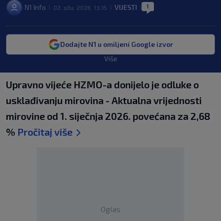
1
N1 Info
VIJESTI
02. ožu. 2026. 13:15
|
|
|
Dodajte N1 u omiljeni Google izvor
Više
Upravno vijeće HZMO-a donijelo je odluke o
usklađivanju mirovina - Aktualna vrijednosti
mirovine od 1. siječnja 2026. povećana za 2,68
%
Pročitaj više
Oglas