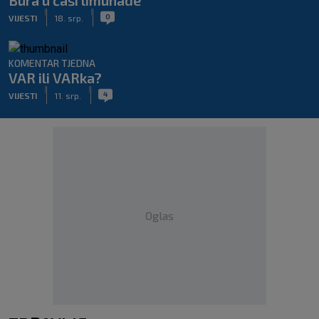
Bura u čaši limunade
|
|
0
VIJESTI
18. srp.
KOMENTAR TJEDNA
VAR ili VARka?
|
|
4
VIJESTI
11. srp.
Oglas