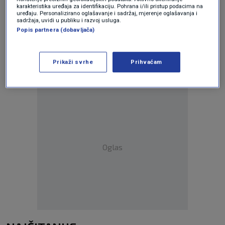
karakteristika uređaja za identifikaciju. Pohrana i/ili pristup podacima na
uređaju. Personalizirano oglašavanje i sadržaj, mjerenje oglašavanja i
Oglas
sadržaja, uvidi u publiku i razvoj usluga.
Popis partnera (dobavljača)
Prikaži svrhe
Prihvaćam
Oglas