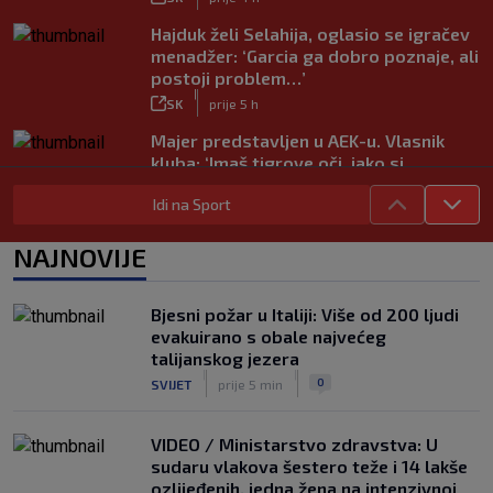
Hajduk želi Selahija, oglasio se igračev
menadžer: ‘Garcia ga dobro poznaje, ali
postoji problem…’
|
SK
prije 5 h
Majer predstavljen u AEK-u. Vlasnik
kluba: ‘Imaš tigrove oči, jako si
inteligentan’
Idi na Sport
|
SK
prije 4 h
Bio je hit druge lige, a sada s Istrom
NAJNOVIJE
prijeti Hajduku: ‘Imao sam 16 ponuda,
ali htio sam SHNL’
|
Bjesni požar u Italiji: Više od 200 ljudi
SK
prije 5 h
evakuirano s obale najvećeg
VIDEO / Tenisač se požalio na
talijanskog jezera
gledatelja koji mu je smetao, reakcija
|
|
0
SVIJET
prije 5 min
suca je hit
|
SK
prije 5 h
VIDEO / Ministarstvo zdravstva: U
sudaru vlakova šestero teže i 14 lakše
ozlijeđenih, jedna žena na intenzivnoj