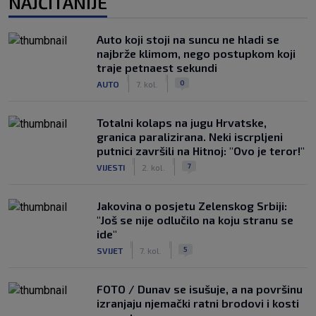
NAJČITANIJE
Auto koji stoji na suncu ne hladi se
najbrže klimom, nego postupkom koji
traje petnaest sekundi
|
|
0
AUTO
7. kol.
Totalni kolaps na jugu Hrvatske,
granica paralizirana. Neki iscrpljeni
putnici završili na Hitnoj: "Ovo je teror!"
|
|
7
VIJESTI
2. kol.
Jakovina o posjetu Zelenskog Srbiji:
"Još se nije odlučilo na koju stranu se
ide"
|
|
5
SVIJET
7. kol.
FOTO / Dunav se isušuje, a na površinu
izranjaju njemački ratni brodovi i kosti