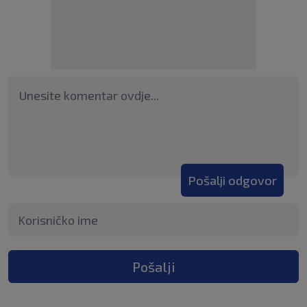
Pošalji odgovor
Pošalji