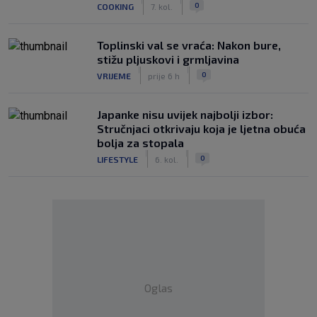
|
|
0
COOKING
7. kol.
Toplinski val se vraća: Nakon bure,
stižu pljuskovi i grmljavina
|
|
0
VRIJEME
prije 6 h
Japanke nisu uvijek najbolji izbor:
Stručnjaci otkrivaju koja je ljetna obuća
bolja za stopala
|
|
0
LIFESTYLE
6. kol.
Oglas