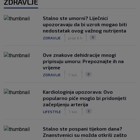
ZDRAVLJE
Stalno ste umorni? Liječnici
upozoravaju da bi uzrok mogao biti
nedostatak ovog važnog nutrijenta
|
|
0
ZDRAVLJE
prije 6 h
Ove znakove dehidracije mnogi
pripisuju umoru: Prepoznajte ih na
vrijeme
|
|
0
ZDRAVLJE
7. kol.
Kardiologinja upozorava: Ovo
popularno piće moglo bi pridonijeti
začepljenju arterija
|
|
2
LIFESTYLE
7. kol.
Stalno ste pospani tijekom dana?
Znanstvenici su možda otkrili zašto
|
|