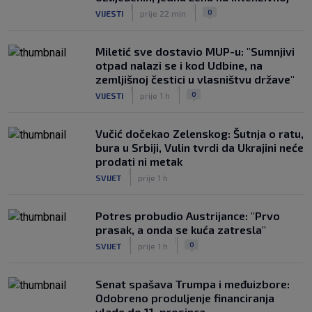
|
|
0
VIJESTI
prije 22 min
Miletić sve dostavio MUP-u: "Sumnjivi
otpad nalazi se i kod Udbine, na
zemljišnoj čestici u vlasništvu države"
|
|
0
VIJESTI
prije 1 h
Vučić dočekao Zelenskog: Šutnja o ratu,
bura u Srbiji, Vulin tvrdi da Ukrajini neće
prodati ni metak
|
SVIJET
prije 1 h
Potres probudio Austrijance: "Prvo
prasak, a onda se kuća zatresla"
|
|
0
SVIJET
prije 1 h
Senat spašava Trumpa i međuizbore:
Odobreno produljenje financiranja
vlade do 11. prosinca