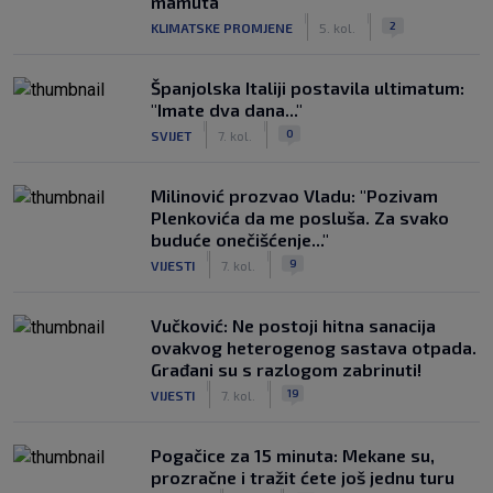
mamuta
|
|
2
KLIMATSKE PROMJENE
5. kol.
Španjolska Italiji postavila ultimatum:
"Imate dva dana..."
|
|
0
SVIJET
7. kol.
Milinović prozvao Vladu: "Pozivam
Plenkovića da me posluša. Za svako
buduće onečišćenje..."
|
|
9
VIJESTI
7. kol.
Vučković: Ne postoji hitna sanacija
ovakvog heterogenog sastava otpada.
Građani su s razlogom zabrinuti!
|
|
19
VIJESTI
7. kol.
Pogačice za 15 minuta: Mekane su,
prozračne i tražit ćete još jednu turu