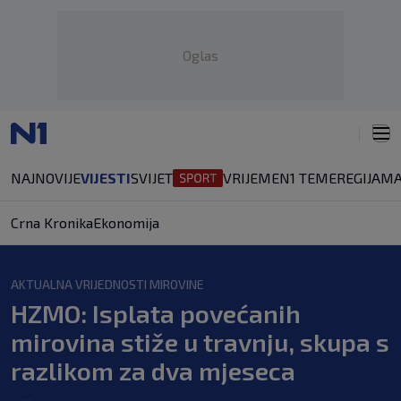
Oglas
NAJNOVIJE
VIJESTI
SVIJET
VRIJEME
N1 TEME
REGIJA
MA
Crna Kronika
Ekonomija
AKTUALNA VRIJEDNOSTI MIROVINE
HZMO: Isplata povećanih
mirovina stiže u travnju, skupa s
razlikom za dva mjeseca