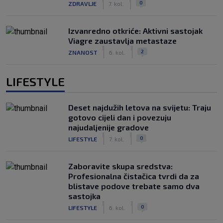
0
ZDRAVLJE
7. kol.
Izvanredno otkriće: Aktivni sastojak
Viagre zaustavlja metastaze
|
|
2
ZNANOST
6. kol.
LIFESTYLE
Deset najdužih letova na svijetu: Traju
gotovo cijeli dan i povezuju
najudaljenije gradove
|
|
0
LIFESTYLE
7. kol.
Zaboravite skupa sredstva:
Profesionalna čistačica tvrdi da za
blistave podove trebate samo dva
sastojka
|
|
0
LIFESTYLE
6. kol.