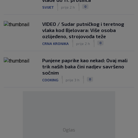
|
|
0
SVIJET
prije 2 h
VIDEO / Sudar putničkog i teretnog
vlaka kod Bjelovara: Više osoba
ozlijeđeno, strojovođa teže
|
|
0
CRNA KRONIKA
prije 2 h
Punjene paprike kao nekad: Ovaj mali
trik naših baka čini nadjev savršeno
sočnim
|
|
0
COOKING
prije 3 h
Oglas