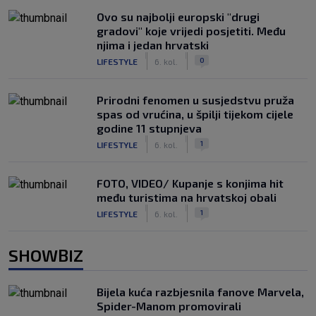
Ovo su najbolji europski "drugi
gradovi" koje vrijedi posjetiti. Među
njima i jedan hrvatski
|
|
0
LIFESTYLE
6. kol.
Prirodni fenomen u susjedstvu pruža
spas od vrućina, u špilji tijekom cijele
godine 11 stupnjeva
|
|
1
LIFESTYLE
6. kol.
FOTO, VIDEO/ Kupanje s konjima hit
među turistima na hrvatskoj obali
|
|
1
LIFESTYLE
6. kol.
SHOWBIZ
Bijela kuća razbjesnila fanove Marvela,
Spider-Manom promovirali