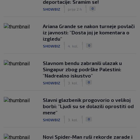
deportacije: Sramim se!
|
|
0
SHOWBIZ
prije 2 h
Ariana Grande se nakon turneje povlači
iz javnosti: "Dosta joj je komentara o
izgledu"
|
|
0
SHOWBIZ
4. kol.
Slavnom bendu zabranili ulazak u
Singapur zbog podrške Palestini:
"Nadrealno iskustvo"
|
|
0
SHOWBIZ
3. kol.
Slavni glazbenik progovorio o velikoj
borbi: "Ljudi su se dolazili oprostiti od
mene"
|
|
0
SHOWBIZ
3. kol.
Novi Spider-Man ruši rekorde zarade i