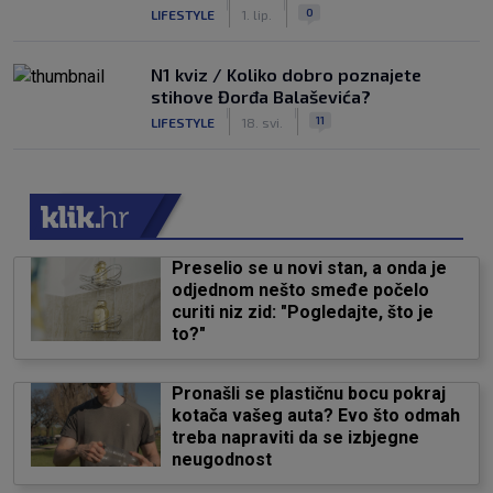
|
|
0
LIFESTYLE
1. lip.
N1 kviz / Koliko dobro poznajete
stihove Đorđa Balaševića?
|
|
11
LIFESTYLE
18. svi.
Preselio se u novi stan, a onda je
odjednom nešto smeđe počelo
curiti niz zid: "Pogledajte, što je
to?"
Pronašli se plastičnu bocu pokraj
kotača vašeg auta? Evo što odmah
treba napraviti da se izbjegne
neugodnost