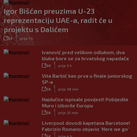
Igor Bišćan preuzima U-23
reprezentaciju UAE-a, radit će u
projektu s Dalićem
|
SK
prije 1 h
Ivanović pred velikom odlukom, dva
kluba bore se za hrvatskog napadača
|
SK
prije 3 h
Vita Barbić kao prva u finale juniorskog
SP-a
|
SK
prije 38 min
Hajdučice ispisale povijest! Pobijedile
Muru i izborile Europu
|
SK
prije 35 min
Liverpool dovodi kapetana Barcelone!
Fabrizio Romano objavio ‘Here we go’
|
SK
prije 4 h