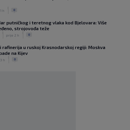
Fabrizio Romano objavio ‘Here we go’
|
|
0
 1 h
SK
prije 4 h
Hajduk želi Selahija, oglasio se igračev
ar putničkog i teretnog vlaka kod Bjelovara: Više
menadžer: ‘Garcia ga dobro poznaje,
eđeno, strojovođa teže
ali postoji problem…’
|
|
|
0
prije 2 h
SK
prije 4 h
Majer predstavljen u AEK-u. Vlasnik
 rafinerija u ruskoj Krasnodarskoj regiji: Moskva
kluba: ‘Imaš tigrove oči, jako si
pade na Kijev
inteligentan’
|
|
0
 3 h
SK
prije 4 h
Bio je hit druge lige, a sada s Istrom
prijeti Hajduku: ‘Imao sam 16 ponuda,
ali htio sam SHNL’
|
SK
prije 4 h
VIDEO / Tenisač se požalio na
gledatelja koji mu je smetao, reakcija
suca je hit
|
SK
prije 4 h