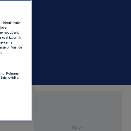
identifikatori,
 koje
 onemogućeni,
a ovaj izbornik
ostavkama
njivo]. Vaši će
ku
ciju. Pohrana
žaja, uvidi u
evno
Oglas