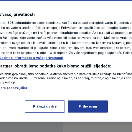
N1(DIS)INFO
uku za više od 400
KLIMATSKE PROMJENE
 vašoj privatnosti
rtneri
603
pohranjujemo osobne podatke, kao što su podaci o pregledavanju ili jedinstveni 
Stvarno će bolje živjeti"
FOTO
o im na vašem uređaju. Odabirom opcije Prihvaćam omogućit ćete tehnologije praćenja
vrhe za čije pružanje mi i naši partneri obrađujemo podatke. Ako su alati za praćenje
žaj i oglasi koje vidite možda više neće biti toliko relevantni za vas. Možete se vratiti n
VIDEO
zmijenili svoje odabire ili povukli pristanak u bilo kojem trenutku klikom na Upravljaj p
ra
i dnu web-stranice [ili plutajuće ikone u donjem lijevom kutu web stranice, ako je primje
rimijeniti kako je opisano u dijelu Web-mjesto. Za više pojedinosti pogledajte našu Politi
Dodatne informacije o vašoj privatnosti
 partneri obrađujemo podatke kako bismo pružili sljedeće:
reciznih geolokacijskih podataka. Aktivno skeniranje karakteristika uređaja za identifika
p podacima na uređaju. Personalizirano oglašavanje i sadržaj, mjerenje oglašavanja i sadr
zvoj usluga.
era (dobavljača)
e tipa 2, što bi mnogima trebalo olakšati svakodn
Prikaži svrhe
Prihvaćam