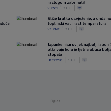
razlogom zabrinuti!
|
|
19
VIJESTI
7. kol.
Stiže kratko osvježenje, a onda no
uduće
toplinski val i rast temperatura
|
|
0
VRIJEME
7. kol.
Japanke nisu uvijek najbolji izbor:
otkrivaju koja je ljetna obuća bolj
stopala
|
|
0
LIFESTYLE
6. kol.
Oglas