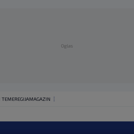
Oglas
1 TEME
REGIJA
MAGAZIN
N1 KOMENTAR
KOLUMNE