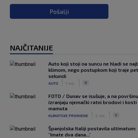
Pošalji
NAJČITANIJE
Auto koji stoji na suncu ne hladi se naj
klimom, nego postupkom koji traje pe
sekundi
|
|
0
AUTO
7. kol.
FOTO / Dunav se isušuje, a na površin
izranjaju njemački ratni brodovi i kosti
mamuta
|
|
2
KLIMATSKE PROMJENE
5. kol.
Španjolska Italiji postavila ultimatum:
"Imate dva dana..."