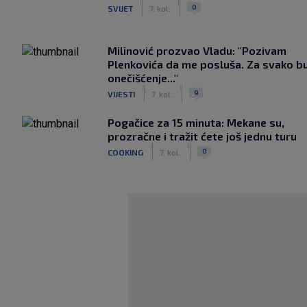
|
|
0
SVIJET
7. kol.
Milinović prozvao Vladu: "Pozivam
Plenkovića da me posluša. Za svako b
onečišćenje..."
|
|
9
VIJESTI
7. kol.
Pogačice za 15 minuta: Mekane su,
prozračne i tražit ćete još jednu turu
|
|
0
COOKING
7. kol.