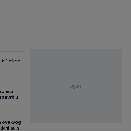
i: "Još se
"
Oglas
ranica
 završili
ja ovakvog
đani su s