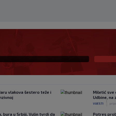
eprezentaciju UAE-a,
aru vlakova šestero teže i
Miletić sve
enzivnoj
Udbine, na z
|
VIJESTI
prij
 bura u Srbiji, Vulin tvrdi da
Potres prob