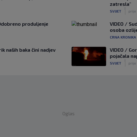
zatresla"
|
SVIJET
prije
Odobreno produljenje
VIDEO / Sud
osoba ozlij
CRNA KRONIKA
ik naših baka čini nadjev
VIDEO / Gori
pojačala na
|
SVIJET
prije
Oglas