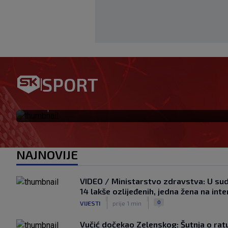
Igor Bišćan preuzima U-23 r
SPORT
radit će u projektu s Dalićem
|
SK
prije 51 min
NAJNOVIJE
VIDEO / Ministarstvo zdravstva: U sud
14 lakše ozlijeđenih, jedna žena na int
|
|
0
VIJESTI
prije 1 min
Vučić dočekao Zelenskog: Šutnja o ratu,