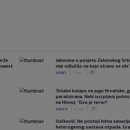
brže
Jakovina o posjetu Zelenskog Srbij
tnaest
nije odlučilo na koju stranu se ide
|
|
5
SVIJET
7. kol.
u
Totalni kolaps na jugu Hrvatske, g
paralizirana. Neki iscrpljeni putnici
na Hitnoj: "Ovo je teror!"
|
|
7
VIJESTI
2. kol.
Vučković: Ne postoji hitna sanaci
heterogenog sastava otpada. Gra