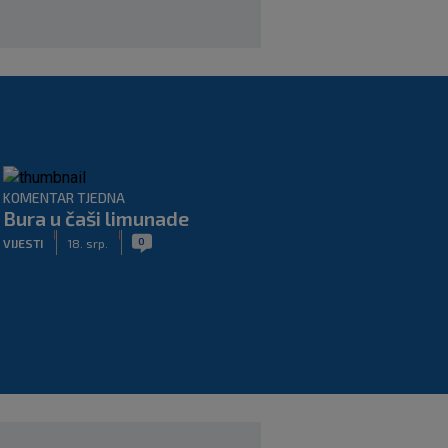
KOMENTAR TJEDNA
Bura u čaši limunade
|
|
0
VIJESTI
18. srp.