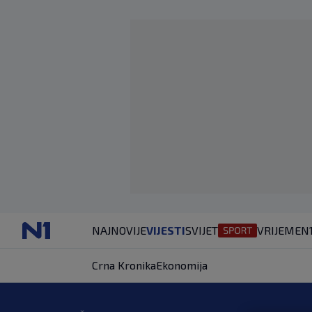
NAJNOVIJE
VIJESTI
SVIJET
VRIJEME
N
Crna Kronika
Ekonomija