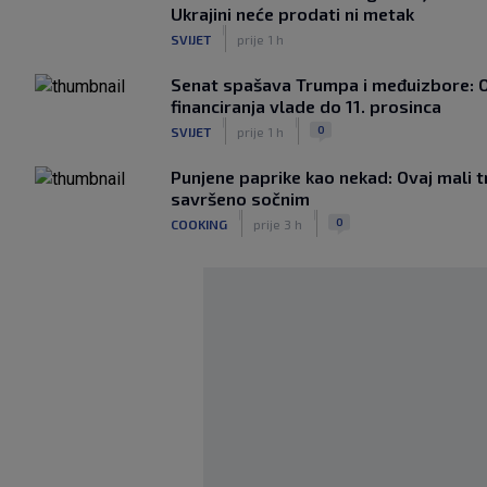
Ukrajini neće prodati ni metak
|
SVIJET
prije 1 h
Senat spašava Trumpa i međuizbore: 
financiranja vlade do 11. prosinca
|
|
0
SVIJET
prije 1 h
Punjene paprike kao nekad: Ovaj mali tr
savršeno sočnim
|
|
0
COOKING
prije 3 h