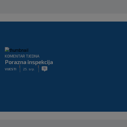
KOMENTAR TJEDNA
Porazna inspekcija
|
|
11
VIJESTI
25. srp.