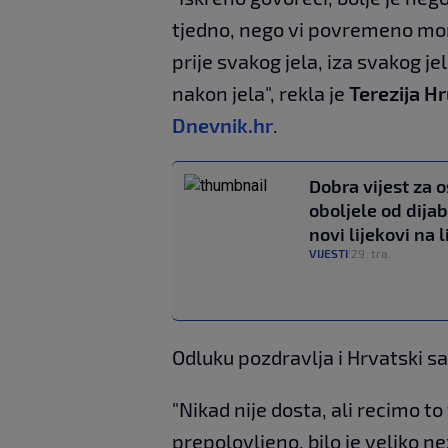
tjedno, nego vi povremeno mora
prije svakog jela, iza svakog j
nakon jela", rekla je
Terezija H
Dnevnik.hr
.
Dobra vijest za 
oboljele od dijab
novi lijekovi na 
VIJESTI
29. tra.
|
Odluku pozdravlja i Hrvatski sa
"Nikad nije dosta, ali recimo to
prepolovljeno, bilo je veliko n