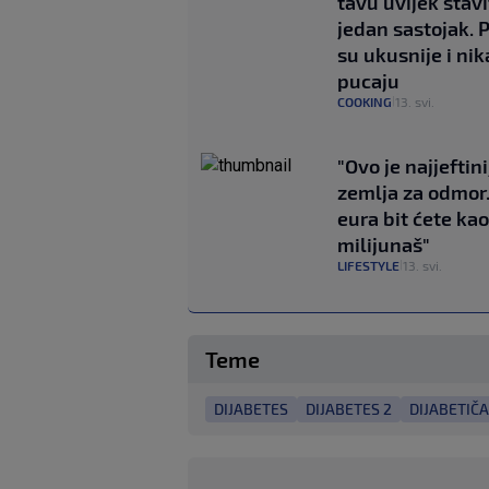
tavu uvijek stavi
jedan sastojak. 
su ukusnije i ni
pucaju
COOKING
13. svi.
|
"Ovo je najjeftini
zemlja za odmor.
eura bit ćete kao
milijunaš"
LIFESTYLE
13. svi.
|
Teme
DIJABETES
DIJABETES 2
DIJABETIČA