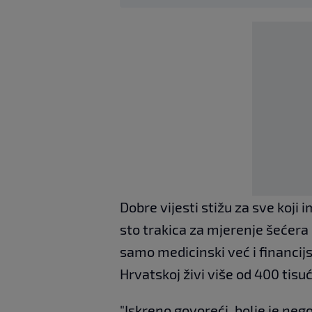
Dobre vijesti stižu za sve koji 
sto trakica za mjerenje šećera
samo medicinski već i financij
Hrvatskoj živi više od 400 tisuć
"Iskreno govoreći, bolje je ne