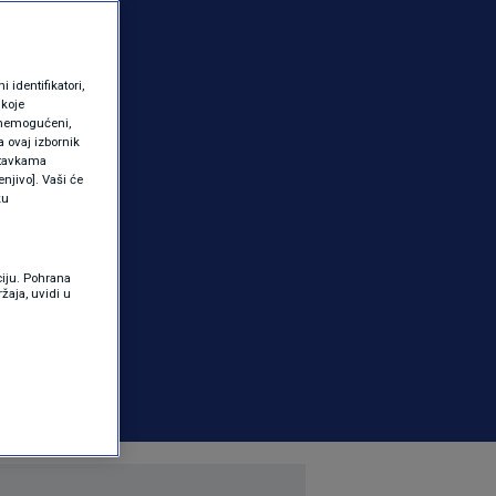
identifikatori,
 koje
 onemogućeni,
a ovaj izbornik
ostavkama
njivo]. Vaši će
ku
ciju. Pohrana
žaja, uvidi u