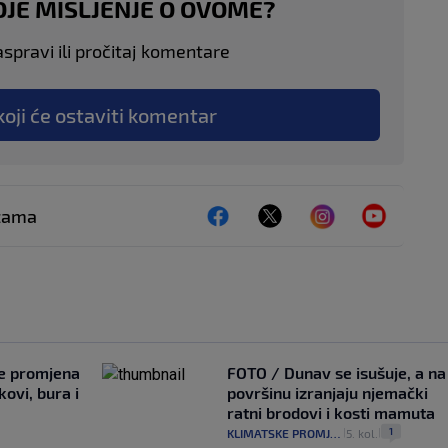
OJE MIŠLJENJE O OVOME?
aspravi ili pročitaj komentare
koji će ostaviti komentar
ežama
je promjena
FOTO / Dunav se isušuje, a na
ovi, bura i
površinu izranjaju njemački
ratni brodovi i kosti mamuta
1
KLIMATSKE PROMJENE
5. kol.
|
|