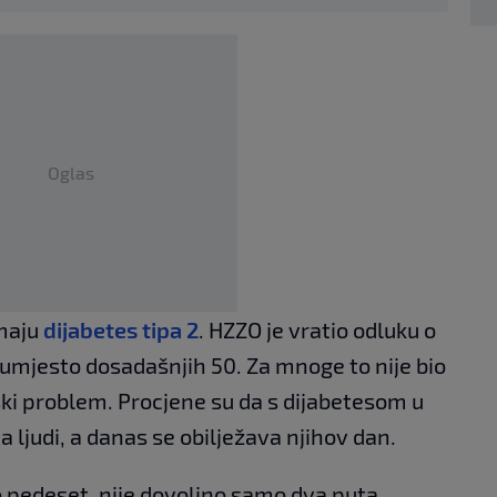
Oglas
imaju
dijabetes tipa 2
. HZZO je vratio odluku o
 umjesto dosadašnjih 50. Za mnoge to nije bio
ski problem. Procjene su da s dijabetesom u
a ljudi, a danas se obilježava njihov dan.
go pedeset, nije dovoljno samo dva puta