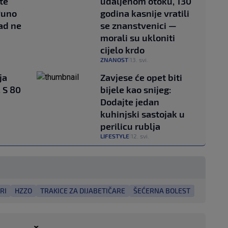
te
udaljenom otoku, 130
Puno
godina kasnije vratili
kad ne
se znanstvenici —
morali su ukloniti
cijelo krdo
ZNANOST
13. svi.
|
ja
Zavjese će opet biti
 S 80
bijele kao snijeg:
Dodajte jedan
kuhinjski sastojak u
perilicu rublja
LIFESTYLE
12. svi.
|
RI
HZZO
TRAKICE ZA DIJABETIČARE
ŠEĆERNA BOLEST