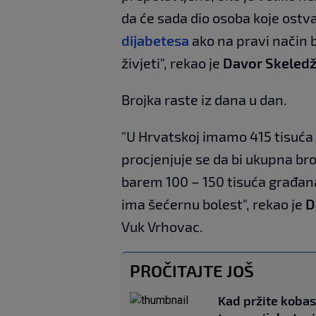
da će sada dio osoba koje ostv
dijabetesa
ako na pravi način b
živjeti", rekao je
Davor Skeledž
Brojka raste iz dana u dan.
"U Hrvatskoj imamo 415 tisuća
procjenjuje se da bi ukupna br
barem 100 – 150 tisuća građana 
ima šećernu bolest", rekao je
D
Vuk Vrhovac.
PROČITAJTE JOŠ
Kad pržite kobas