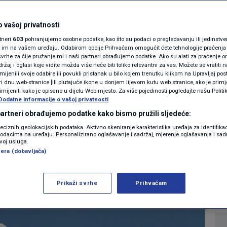
MAGAZIN
nu odluku za više
N1 KOMENTAR
 vašoj privatnosti
rtneri
603
pohranjujemo osobne podatke, kao što su podaci o pregledavanju ili jedinstveni 
judi. Udruga:
KOLUMNE
o im na vašem uređaju. Odabirom opcije Prihvaćam omogućit ćete tehnologije praćenja
vrhe za čije pružanje mi i naši partneri obrađujemo podatke. Ako su alati za praćenje
žaj i oglasi koje vidite možda više neće biti toliko relevantni za vas. Možete se vratiti n
je živjeti"
N1(DIS)INFO
zmijenili svoje odabire ili povukli pristanak u bilo kojem trenutku klikom na Upravljaj p
i dnu web-stranice [ili plutajuće ikone u donjem lijevom kutu web stranice, ako je primje
KLIMATSKE PROMJENE
rimijeniti kako je opisano u dijelu Web-mjesto. Za više pojedinosti pogledajte našu Politi
Dodatne informacije o vašoj privatnosti
0
VIJESTI
komentara
|
FOTO
 partneri obrađujemo podatke kako bismo pružili sljedeće:
reciznih geolokacijskih podataka. Aktivno skeniranje karakteristika uređaja za identifika
p podacima na uređaju. Personalizirano oglašavanje i sadržaj, mjerenje oglašavanja i sadr
VIDEO
Više
zvoj usluga.
era (dobavljača)
Prikaži svrhe
Prihvaćam