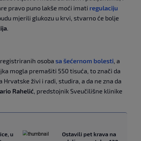
are pravo puno lakše moći imati
regulaciju
udu mjerili glukozu u krvi, stvarno će bolje
ija
.
 registriranih osoba
sa šećernom bolesti
, a
ojka mogla premašiti 550 tisuća, to znači da
Hrvatske živi i radi, studira, a da ne zna da
ario Rahelić
, predstojnik Sveučilišne klinike
ice, u
Ostavili pet krava na