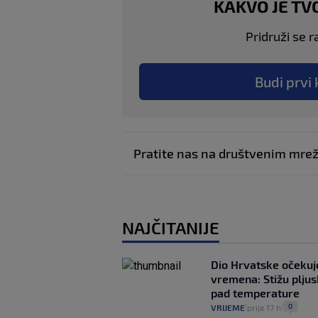
KAKVO JE TV
Pridruži se r
Budi prvi 
Pratite nas na društvenim mr
NAJČITANIJE
Dio Hrvatske očeku
vremena: Stižu pljusk
pad temperature
0
VRIJEME
prije 17 h
|
|