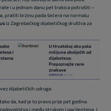
te i u jednom danu pet trakica potrošiti –
ela, pratiti brzinu pada šećera na normalu
rus
iz Zagrebačkog dijabetičkog društva za
osobe
U Hrvatskoj oko pola
etesa i
milijuna oboljelih od
listama
dijabetesa:
Prepoznajte rane
znakove
ZDRAVLJE
20. tra.
|
vez dijabetičkih udruga.
 tako da, kad je to pravo prije pet godina
ezadovoljstvo i među strukom i pacijentima, i