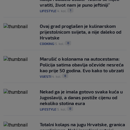
vratiti, život nam je puno jeftiniji"
1
LIFESTYLE
4. kol.
|
|
Ovaj grad proglašen je kulinarskom
prijestolnicom svijeta, a nije daleko od
Hrvatske
0
COOKING
5. kol.
|
|
Marušić o kolonama na autocestama:
Policija satima obavlja očevide nesreća
kao prije 50 godina. Evo kako to ubrzati
6
VIJESTI
4. kol.
|
|
Nekad ga je imala gotovo svaka kuća u
Jugoslaviji, a danas postiže cijenu od
nekoliko stotina eura
0
LIFESTYLE
5. kol.
|
|
Totalni kolaps na jugu Hrvatske, granica