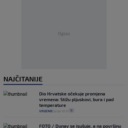
Oglas
NAJČITANIJE
Dio Hrvatske očekuje promjena
vremena: Stižu pljuskovi, bura i pad
temperature
0
VRIJEME
prije 10 h
|
|
FOTO / Dunav se isušuje, a na površinu