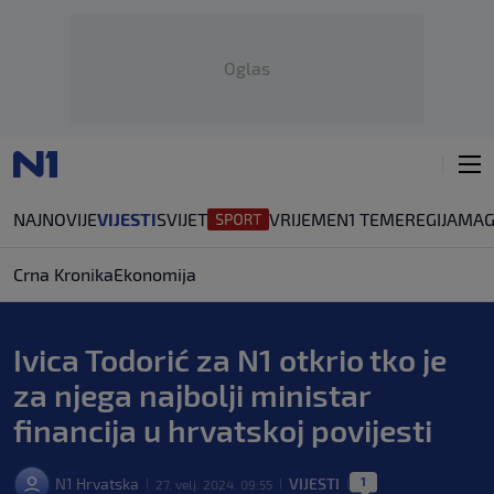
Oglas
NAJNOVIJE
VIJESTI
SVIJET
VRIJEME
N1 TEME
REGIJA
MAG
Crna Kronika
Ekonomija
Ivica Todorić za N1 otkrio tko je
za njega najbolji ministar
financija u hrvatskoj povijesti
1
N1 Hrvatska
VIJESTI
27. velj. 2024. 09:55
|
|
|