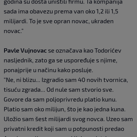
godina su dosta uništili firmu. Ta kompanija
sada ima obavezu prema van oko 1,2 ili 1,5
milijardi. To je sve opran novac, ukraden
novac."
Pavle Vujnovac
se označava kao Todorićev
nasljednik, zato ga se uspoređuje s njime,
ponajprije u načinu kako posluje.
"Ne, ni blizu... Izgradio sam 40 novih tvornica,
tisuću zgrada... Od nule sam stvorio sve.
Govore da sam poljoprivredu platio kunu.
Platio sam oko milijun, što je kao jedna kuna.
Uložio sam šest milijardi svog novca. Uzeo sam
privatni kredit koji sam u potpunosti predao