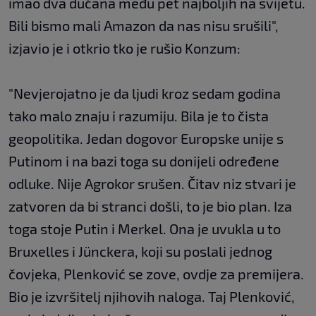
imao dva dućana među pet najboljih na svijetu.
Bili bismo mali Amazon da nas nisu srušili",
izjavio je i otkrio tko je rušio Konzum:
"Nevjerojatno je da ljudi kroz sedam godina
tako malo znaju i razumiju. Bila je to čista
geopolitika. Jedan dogovor Europske unije s
Putinom i na bazi toga su donijeli određene
odluke. Nije Agrokor srušen. Čitav niz stvari je
zatvoren da bi stranci došli, to je bio plan. Iza
toga stoje Putin i Merkel. Ona je uvukla u to
Bruxelles i Jünckera, koji su poslali jednog
čovjeka, Plenković se zove, ovdje za premijera.
Bio je izvršitelj njihovih naloga. Taj Plenković,