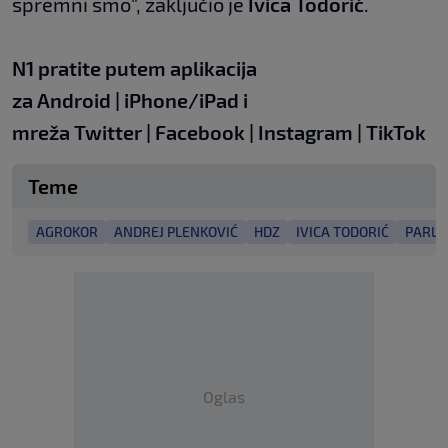
spremni smo", zaključio je
Ivica Todorić
.
N1 pratite putem aplikacija
za
Android
|
iPhone/iPad
i
mreža
Twitter
|
Facebook
|
Instagram
|
TikTok
Teme
AGROKOR
ANDREJ PLENKOVIĆ
HDZ
IVICA TODORIĆ
PARLA
Oglas