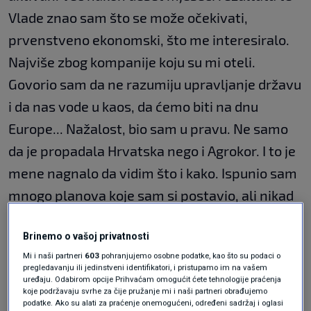
Vlade znao sam što se može očekivati,
prvenstveno ekonomski, što me interesiralo.
Najviše zbog kompanije koju su mi oteli.
Govorio sam da ne razumiju upravljanje državu
i da nas vode u kaos, da ćemo biti na dnu
Europe... Nažalost, bio sam u pravu. Ne samo
da je propadala Hrvatska nego i Agrokor. I to je
mene nagnalo da vidim što i kako. Ispunio sam
mnogo planova koje sam si postavio, ali nikad
nisam mislio ući u politiku", rekao je Todorić.
Brinemo o vašoj privatnosti
Mi i naši partneri
603
pohranjujemo osobne podatke, kao što su podaci o
pregledavanju ili jedinstveni identifikatori, i pristupamo im na vašem
uređaju. Odabirom opcije Prihvaćam omogućit ćete tehnologije praćenja
koje podržavaju svrhe za čije pružanje mi i naši partneri obrađujemo
podatke. Ako su alati za praćenje onemogućeni, određeni sadržaj i oglasi