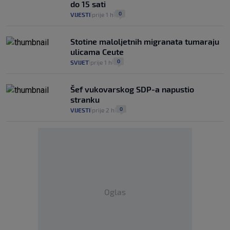
do 15 sati
0
VIJESTI
prije 1 h
|
|
Stotine maloljetnih migranata tumaraju
ulicama Ceute
0
SVIJET
prije 1 h
|
|
Šef vukovarskog SDP-a napustio
stranku
0
VIJESTI
prije 2 h
|
|
Oglas