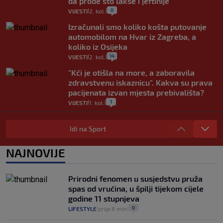
da prođe što lakše i jeftinije
0
VIJESTI
2. kol.
|
|
Izračunali smo koliko košta putovanje
automobilom na Hvar iz Zagreba, a
koliko iz Osijeka
14
VIJESTI
2. kol.
|
|
"Kći je otišla na more, a zaboravila
zdravstvenu iskaznicu". Kakva su prava
pacijenata izvan mjesta prebivališta?
1
VIJESTI
1. kol.
|
|
Provjerili smo "što ćemo onda" ako
Plenković na 15 dana ukine mjere: "Ne bi
Idi na Sport
se dogodilo ništa. Vlada se zaljubila u te
intervencije"
NAJNOVIJE
25
VIJESTI
30. srp.
|
|
Analitičar o Mostu: Oni su u yin-yang
Prirodni fenomen u susjedstvu pruža
poziciji i imaju drugog najpoznatijeg
spas od vrućina, u špilji tijekom cijele
bravara u povijesti Hrvatske
godine 11 stupnjeva
16
VIJESTI
30. srp.
|
|
0
LIFESTYLE
prije 6 min
|
|