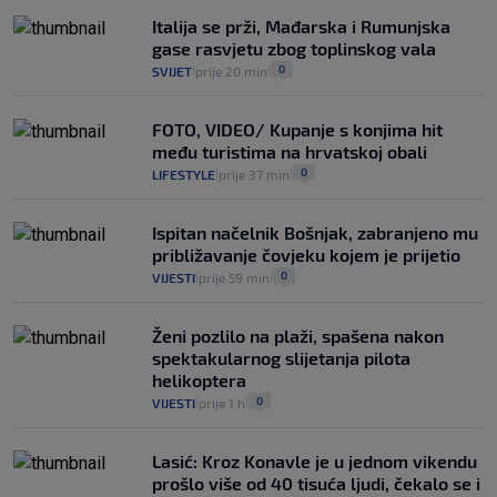
Italija se prži, Mađarska i Rumunjska
gase rasvjetu zbog toplinskog vala
0
SVIJET
prije 20 min
|
|
FOTO, VIDEO/ Kupanje s konjima hit
među turistima na hrvatskoj obali
0
LIFESTYLE
prije 37 min
|
|
Ispitan načelnik Bošnjak, zabranjeno mu
približavanje čovjeku kojem je prijetio
0
VIJESTI
prije 59 min
|
|
Ženi pozlilo na plaži, spašena nakon
spektakularnog slijetanja pilota
helikoptera
0
VIJESTI
prije 1 h
|
|
Lasić: Kroz Konavle je u jednom vikendu
prošlo više od 40 tisuća ljudi, čekalo se i