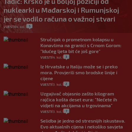
Tadić: Krško je u boljoj poziciji od
nuklearki u Mađarskoj i Rumunjskoj
jer se vodilo računa o važnoj stvari
5
VIJESTI
4. kol.
|
|
Stručnjak o prometnom kolapsu u
Konavlima na granici s Crnom Gorom:
"Idućeg ljeta bit će još gore"
3
VIJESTI
4. kol.
|
|
Iz Hrvatske u Italiju može se i preko
mora. Provjerili smo brodske linije i
cijene
2
VIJESTI
3. kol.
|
|
Uzgajivač objasnio zašto kilogram
rajčica košta deset eura: "Nećete ih
vidjeti na akcijama u trgovinama"
7
VIJESTI
3. kol.
|
|
Selidba je jedno od stresnijih iskustava.
Evo aktualnih cijena i nekoliko savjeta