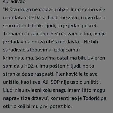
surađivao.
"Ništa drugo ne dolazi u obzir. Imat ćemo više
mandata od HDZ-a. Ljudi me zovu, u dva dana
smo učlanili toliko ljudi, to je jedan pokret.
Trebamo ići zajedno. Reći ću vam jedno, ovdje
je vladavina prava otišla do đavla... Ne bih
surađivao s lopovima, izdajicama i
kriminalcima. Sa svima ostalima bih. Uvjeren
sam da u HDZ-u ima poštenih ljudi, no ta
stranka će se raspasti, Plenković je to sve
uništio, kao i sve. Ali, SDP nije uspio uništiti.
Ljudi nisu svjesni koju snagu imam i što mogu
napraviti za državu", komentirao je Todorić pa
otkrio koji bi mu prvi potez bio: