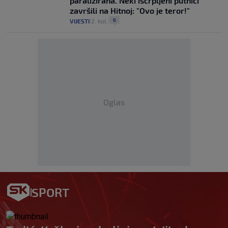
paralizirana. Neki iscrpljeni putnici
završili na Hitnoj: "Ovo je teror!"
6
VIJESTI
2. kol.
|
|
Oglas
SPORT