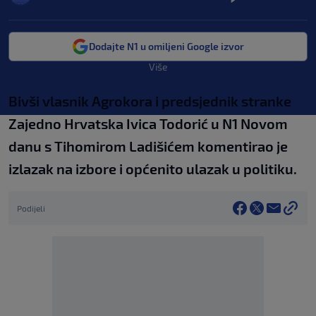
Dodajte N1 u omiljeni Google izvor
Više
Bivši vlasnik Agrokora i predsjednik stranke
Zajedno Hrvatska Ivica Todorić u N1 Novom
danu s Tihomirom Ladišićem komentirao je
izlazak na izbore i općenito ulazak u politiku.
Podijeli