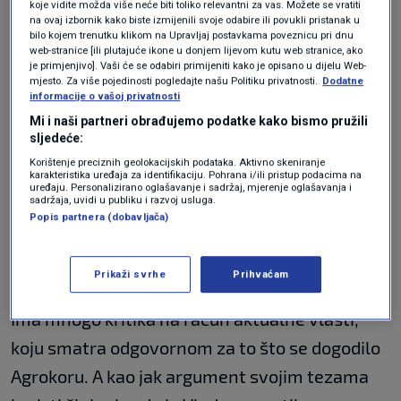
koje vidite možda više neće biti toliko relevantni za vas. Možete se vratiti
na ovaj izbornik kako biste izmijenili svoje odabire ili povukli pristanak u
bilo kojem trenutku klikom na Upravljaj postavkama poveznicu pri dnu
web-stranice [ili plutajuće ikone u donjem lijevom kutu web stranice, ako
je primjenjivo]. Vaši će se odabiri primijeniti kako je opisano u dijelu Web-
mjesto. Za više pojedinosti pogledajte našu Politiku privatnosti.
Dodatne
informacije o vašoj privatnosti
Mi i naši partneri obrađujemo podatke kako bismo pružili
sljedeće:
Korištenje preciznih geolokacijskih podataka. Aktivno skeniranje
karakteristika uređaja za identifikaciju. Pohrana i/ili pristup podacima na
uređaju. Personalizirano oglašavanje i sadržaj, mjerenje oglašavanja i
sadržaja, uvidi u publiku i razvoj usluga.
N1
|
N1
Popis partnera (dobavljača)
Prikaži svrhe
Prihvaćam
Ima mnogo kritika na račun aktualne vlasti,
koju smatra odgovornom za to što se dogodilo
Agrokoru. A kao jak argument svojim tezama