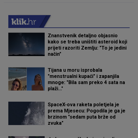
Znanstvenik detaljno objasnio
kako se treba uništiti asteroid koji
prijeti razoriti Zemlju: "To je jedini
način"
Tijana u moru isprobala
"menstrualni kupaći" i zapanjila
mnoge: "Bila sam preko 4 sata na
plaži..."
SpaceX-ova raketa poletjela je
prema Mjesecu: Pogodila je ga je
brzinom "sedam puta brže od
zvuka"