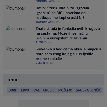
EKONOMIJA
10. svi.
|
Davor Štern: Bila bi to "zgodna
igranka" da MOL novcima od
reotkupa Ine kupi srpski NIS
EKONOMIJA
11. svi.
|
Znate li koja je funkcija ovih krugova
na cestama: Može ih se naći u
brojnim europskim državama
AUTO
10. svi.
|
Slovenka u Vodicama obukla majicu s
natpisom zbog kojeg su uslijedile
brojne reakcije
VIJESTI
11. svi.
|
Teme
DORH
EPPO
IVAN TURUDIĆ
MOŽEMO
SANDRA BENČIĆ