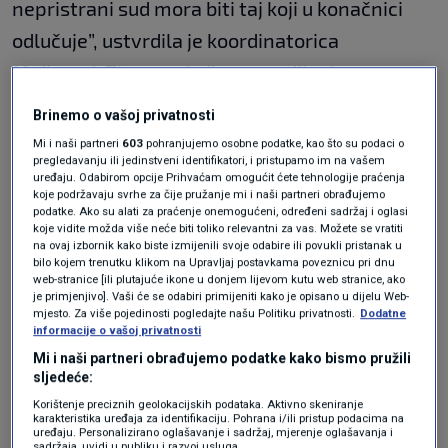
nepristrani sud mora biti taj koji u konačnici
odlučuje”, ustvrdila je koordinatorica
Možemo!. Time se, kaže, potvrdilo da se
Uredba o EPPO-u “primjenjuje na nezakonit
Brinemo o vašoj privatnosti
način”, odnosno suprotno europskom pravu i
Mi i naši partneri
603
pohranjujemo osobne podatke, kao što su podaci o
pregledavanju ili jedinstveni identifikatori, i pristupamo im na vašem
Ustavu RH.
uređaju. Odabirom opcije Prihvaćam omogućit ćete tehnologije praćenja
koje podržavaju svrhe za čije pružanje mi i naši partneri obrađujemo
podatke. Ako su alati za praćenje onemogućeni, određeni sadržaj i oglasi
Benčić
je podsjetila da je nakon uhićenja
koje vidite možda više neće biti toliko relevantni za vas. Možete se vratiti
bivšeg HDZ-ova ministra zdravstva
Vilija
na ovaj izbornik kako biste izmijenili svoje odabire ili povukli pristanak u
bilo kojem trenutku klikom na Upravljaj postavkama poveznicu pri dnu
Beroša
u studenom 2024. otvoreno pitanje
web-stranice [ili plutajuće ikone u donjem lijevom kutu web stranice, ako
je primjenjivo]. Vaši će se odabiri primijeniti kako je opisano u dijelu Web-
može li Državno odvjetništvo preuzeti slučaj u
mjesto. Za više pojedinosti pogledajte našu Politiku privatnosti.
Dodatne
informacije o vašoj privatnosti
kojem je istragu pokrenuo Ured europskog
Mi i naši partneri obrađujemo podatke kako bismo pružili
javnog tužitelja (EPPO). EPPO je tvrdio da je
sljedeće:
riječ o predmetu iz njegove nadležnosti, dok je
Korištenje preciznih geolokacijskih podataka. Aktivno skeniranje
karakteristika uređaja za identifikaciju. Pohrana i/ili pristup podacima na
uređaju. Personalizirano oglašavanje i sadržaj, mjerenje oglašavanja i
glavni državni odvjetnik odlučio da postupanje
sadržaja, uvidi u publiku i razvoj usluga.