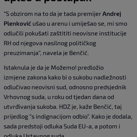
“S obzirom na to da je tada premijer
Andrej
Plenković
ušao u arenu i umiješao se, mi smo
odlučili pokušati zaštititi neovisne institucije
RH od njegova nasilnog političkog
preuzimanja”, navela je Benčić.
Istaknula je da je Možemo! predložio
izmjene zakona kako bi o sukobu nadležnosti
odlučivao neovisni sud, odnosno predsjednik
Vrhovnog suda, u roku od tjedan dana od
utvrđivanja sukoba. HDZ je, kaže Benčić, taj
prijedlog “s indignacijom odbio”. Kako je dodala,
sada predstoji odluka Suda EU-a, a potom i
odluka Ustavnog suda.