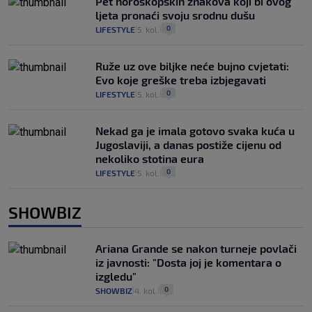
Pet horoskopskih znakova koji bi ovog
ljeta pronaći svoju srodnu dušu
0
LIFESTYLE
5. kol.
|
|
Ruže uz ove biljke neće bujno cvjetati:
Evo koje greške treba izbjegavati
0
LIFESTYLE
5. kol.
|
|
Nekad ga je imala gotovo svaka kuća u
Jugoslaviji, a danas postiže cijenu od
nekoliko stotina eura
0
LIFESTYLE
5. kol.
|
|
SHOWBIZ
Ariana Grande se nakon turneje povlači
iz javnosti: "Dosta joj je komentara o
izgledu"
0
SHOWBIZ
4. kol.
|
|