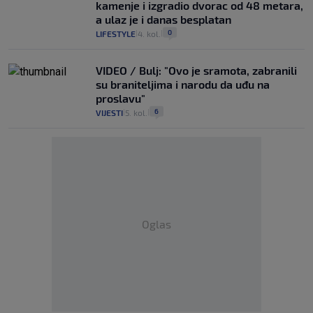
kamenje i izgradio dvorac od 48 metara,
a ulaz je i danas besplatan
0
LIFESTYLE
4. kol.
|
|
VIDEO / Bulj: "Ovo je sramota, zabranili
su braniteljima i narodu da uđu na
proslavu"
6
VIJESTI
5. kol.
|
|
Oglas