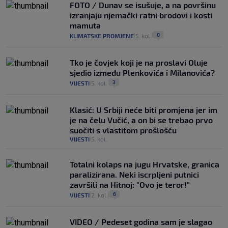
FOTO / Dunav se isušuje, a na površinu
izranjaju njemački ratni brodovi i kosti
mamuta
0
KLIMATSKE PROMJENE
5. kol.
|
|
Tko je čovjek koji je na proslavi Oluje
sjedio između Plenkovića i Milanovića?
3
VIJESTI
5. kol.
|
|
Klasić: U Srbiji neće biti promjena jer im
je na čelu Vučić, a on bi se trebao prvo
suočiti s vlastitom prošlošću
VIJESTI
5. kol.
|
Totalni kolaps na jugu Hrvatske, granica
paralizirana. Neki iscrpljeni putnici
završili na Hitnoj: "Ovo je teror!"
6
VIJESTI
2. kol.
|
|
VIDEO / Pedeset godina sam je slagao