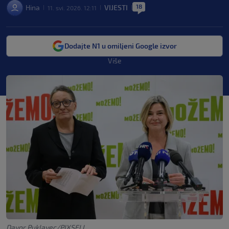
18
Hina
VIJESTI
11. svi. 2026. 12:11
|
|
|
Dodajte N1 u omiljeni Google izvor
Više
Davor Puklavec/PIXSELL