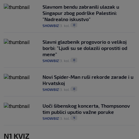
Slavnom bendu zabranili ulazak u
Singapur zbog podrške Palestini:
"Nadrealno iskustvo"
0
SHOWBIZ
3. kol.
|
|
Slavni glazbenik progovorio o velikoj
borbi: "Ljudi su se dolazili oprostiti od
mene"
0
SHOWBIZ
3. kol.
|
|
Novi Spider-Man ruši rekorde zarade i u
Hrvatskoj
0
SHOWBIZ
3. kol.
|
|
Uoči šibenskog koncerta, Thompsonov
tim publici uputio važne poruke
4
SHOWBIZ
3. kol.
|
|
N1 KVIZ