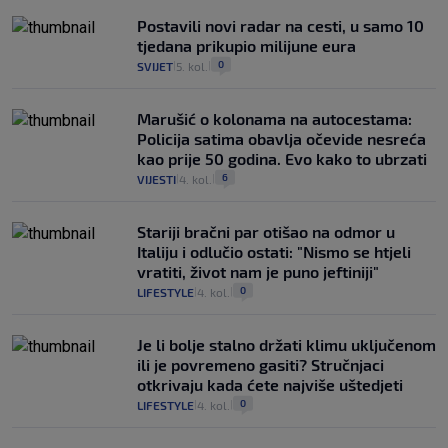
Postavili novi radar na cesti, u samo 10
tjedana prikupio milijune eura
0
SVIJET
5. kol.
|
|
Marušić o kolonama na autocestama:
Policija satima obavlja očevide nesreća
kao prije 50 godina. Evo kako to ubrzati
6
VIJESTI
4. kol.
|
|
Stariji bračni par otišao na odmor u
Italiju i odlučio ostati: "Nismo se htjeli
vratiti, život nam je puno jeftiniji"
0
LIFESTYLE
4. kol.
|
|
Je li bolje stalno držati klimu uključenom
ili je povremeno gasiti? Stručnjaci
otkrivaju kada ćete najviše uštedjeti
0
LIFESTYLE
4. kol.
|
|