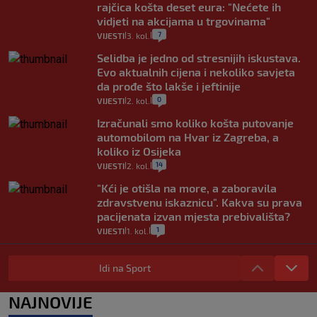
rajčica košta deset eura: "Nećete ih
vidjeti na akcijama u trgovinama"
7
VIJESTI
3. kol.
|
|
Selidba je jedno od stresnijih iskustava.
Evo aktualnih cijena i nekoliko savjeta
da prođe što lakše i jeftinije
0
VIJESTI
2. kol.
|
|
Izračunali smo koliko košta putovanje
automobilom na Hvar iz Zagreba, a
koliko iz Osijeka
14
VIJESTI
2. kol.
|
|
"Kći je otišla na more, a zaboravila
zdravstvenu iskaznicu". Kakva su prava
pacijenata izvan mjesta prebivališta?
1
VIJESTI
1. kol.
|
|
Provjerili smo "što ćemo onda" ako
Plenković na 15 dana ukine mjere: "Ne bi
Idi na Sport
se dogodilo ništa. Vlada se zaljubila u te
intervencije"
NAJNOVIJE
25
VIJESTI
30. srp.
|
|