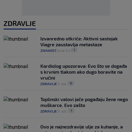
ZDRAVLJE
Izvanredno otkriće: Aktivni sastojak
Viagre zaustavlja metastaze
1
ZNANOST
prije 3 h
|
|
Kardiolog upozorava: Evo što se događa
s krvnim tlakom ako dugo boravite na
vrućini
0
ZDRAVLJE
5. kol.
|
|
Toplinski valovi jače pogađaju žene nego
muškarce. Evo zašto
1
ZDRAVLJE
3. kol.
|
|
Ovo je najnezdravije ulje za kuhanje, a