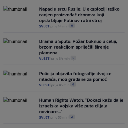
Analitičar o Mostu: Oni su u yin-yang
Napad u srcu Rusije: U eksploziji teško
poziciji i imaju drugog najpoznatijeg
ranjen proizvođač dronova koji
bravara u povijesti Hrvatske
opskrbljuje Putinov ratni stroj
16
VIJESTI
30. srp.
|
|
0
SVIJET
prije 14 min
|
|
Drama u Splitu: Požar buknuo u ćeliji,
brzom reakcijom spriječili širenje
plamena
0
VIJESTI
prije 34 min
|
|
Policija objavila fotografije dvojice
mladića, moli građane za pomoć
0
VIJESTI
prije 45 min
|
|
Human Rights Watch: "Dokazi kažu da je
izraelska vojska više puta ciljala
novinare..."
2
SVIJET
prije 55 min
|
|