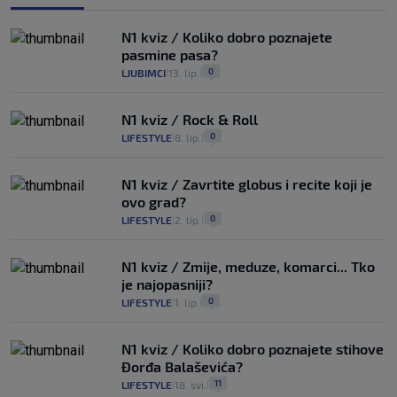
N1 kviz / Koliko dobro poznajete
pasmine pasa?
0
LJUBIMCI
13. lip.
|
|
N1 kviz / Rock & Roll
0
LIFESTYLE
8. lip.
|
|
N1 kviz / Zavrtite globus i recite koji je
ovo grad?
0
LIFESTYLE
2. lip.
|
|
N1 kviz / Zmije, meduze, komarci... Tko
je najopasniji?
0
LIFESTYLE
1. lip.
|
|
N1 kviz / Koliko dobro poznajete stihove
Đorđa Balaševića?
11
LIFESTYLE
18. svi.
|
|