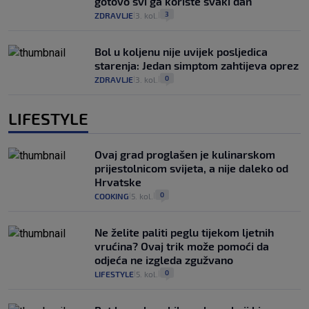
gotovo svi ga koriste svaki dan
3
ZDRAVLJE
3. kol.
|
|
Bol u koljenu nije uvijek posljedica
starenja: Jedan simptom zahtijeva oprez
0
ZDRAVLJE
3. kol.
|
|
LIFESTYLE
Ovaj grad proglašen je kulinarskom
prijestolnicom svijeta, a nije daleko od
Hrvatske
0
COOKING
5. kol.
|
|
Ne želite paliti peglu tijekom ljetnih
vrućina? Ovaj trik može pomoći da
odjeća ne izgleda zgužvano
0
LIFESTYLE
5. kol.
|
|