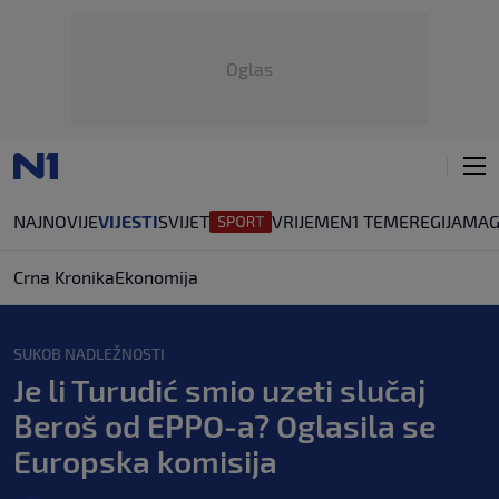
Oglas
NAJNOVIJE
VIJESTI
SVIJET
VRIJEME
N1 TEME
REGIJA
MAG
Crna Kronika
Ekonomija
SUKOB NADLEŽNOSTI
Je li Turudić smio uzeti slučaj
Beroš od EPPO-a? Oglasila se
Europska komisija