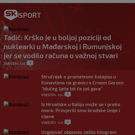
SPORT
Tadić: Krško je u boljoj poziciji od
nuklearki u Mađarskoj i Rumunjskoj
jer se vodilo računa o važnoj stvari
5
VIJESTI
4. kol.
|
|
Stručnjak o prometnom kolapsu u
Konavlima na granici s Crnom Gorom:
"Idućeg ljeta bit će još gore"
3
VIJESTI
4. kol.
|
|
Iz Hrvatske u Italiju može se i preko
mora. Provjerili smo brodske linije i
cijene
2
VIJESTI
3. kol.
|
|
Uzgajivač objasnio zašto kilogram