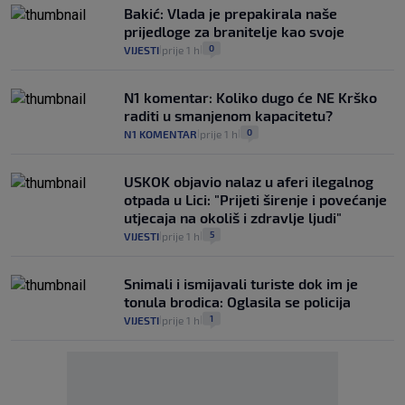
Bakić: Vlada je prepakirala naše
prijedloge za branitelje kao svoje
0
VIJESTI
prije 1 h
|
|
N1 komentar: Koliko dugo će NE Krško
raditi u smanjenom kapacitetu?
0
N1 KOMENTAR
prije 1 h
|
|
USKOK objavio nalaz u aferi ilegalnog
otpada u Lici: "Prijeti širenje i povećanje
utjecaja na okoliš i zdravlje ljudi"
5
VIJESTI
prije 1 h
|
|
Snimali i ismijavali turiste dok im je
tonula brodica: Oglasila se policija
1
VIJESTI
prije 1 h
|
|