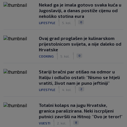
Nekad ga je imala gotovo svaka kuća u
Jugoslaviji, a danas postiže cijenu od
nekoliko stotina eura
|
|
0
LIFESTYLE
5. kol.
Ovaj grad proglašen je kulinarskom
prijestolnicom svijeta, a nije daleko od
Hrvatske
|
|
0
COOKING
5. kol.
Stariji bračni par otišao na odmor u
Italiju i odlučio ostati: "Nismo se htjeli
vratiti, život nam je puno jeftiniji"
|
|
2
LIFESTYLE
4. kol.
Totalni kolaps na jugu Hrvatske,
granica paralizirana. Neki iscrpljeni
putnici završili na Hitnoj: "Ovo je teror!"
|
|
8
VIJESTI
2. kol.