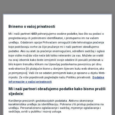
Brinemo o vašoj privatnosti
Mi i naši partneri
603
pohranjujemo osobne podatke, kao što su podaci o
pregledavanju ili jedinstveni identifikatori, i pristupamo im na vašem
uređaju. Odabirom opcije Prihvaćam omogućit ćete tehnologije praćenja
koje podržavaju svrhe za čije pružanje mi i naši partneri obrađujemo
Oglas
podatke. Ako su alati za praćenje onemogućeni, određeni sadržaj i oglasi
koje vidite možda više neće biti toliko relevantni za vas. Možete se vratiti
na ovaj izbornik kako biste izmijenili svoje odabire ili povukli pristanak u
bilo kojem trenutku klikom na Upravljaj postavkama poveznicu pri dnu
web-stranice [ili plutajuće ikone u donjem lijevom kutu web stranice, ako
je primjenjivo]. Vaši će se odabiri primijeniti kako je opisano u dijelu Web-
mjesto. Za više pojedinosti pogledajte našu Politiku privatnosti.
Dodatne
informacije o vašoj privatnosti
Mi i naši partneri obrađujemo podatke kako bismo pružili
sljedeće:
Korištenje preciznih geolokacijskih podataka. Aktivno skeniranje
karakteristika uređaja za identifikaciju. Pohrana i/ili pristup podacima na
uređaju. Personalizirano oglašavanje i sadržaj, mjerenje oglašavanja i
sadržaja, uvidi u publiku i razvoj usluga.
Oglas