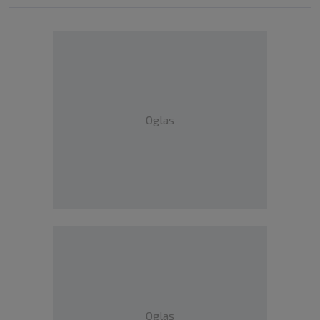
Oglas
Oglas