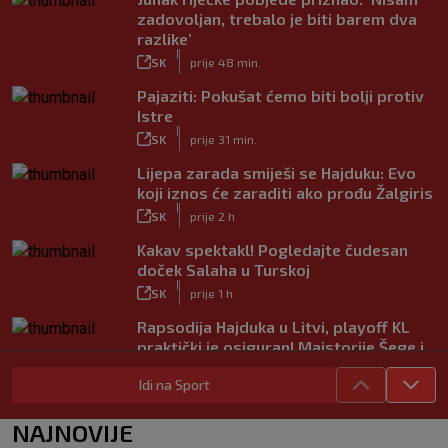
zadovoljan, trebalo je biti barem dva
razlike’
|
SK
prije 48 min.
Pajaziti: Pokušat ćemo biti bolji protiv
Istre
|
SK
prije 31 min.
Lijepa zarada smiješi se Hajduku: Evo
koji iznos će zaraditi ako prođu Žalgiris
|
SK
prije 2 h
Kakav spektakl! Pogledajte čudesan
doček Salaha u Turskoj
|
SK
prije 1 h
Rapsodija Hajduka u Litvi, playoff KL
praktički je osiguran! Majstorije Šege i
Pajazitija
Idi na Sport
|
SK
prije 6 h
Neočekivani problemi za Dinamo:
NAJNOVIJE
Mišićeva zamjena zapela u Beogradu