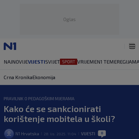
Oglas
NAJNOVIJE
VIJESTI
SVIJET
VRIJEME
N1 TEME
REGIJA
MA
Crna Kronika
Ekonomija
PRAVILNIK O PEDAGOŠKIM MJERAMA
Kako će se sankcionirati
korištenje mobitela u školi?
0
N1 Hrvatska
VIJESTI
28. lis. 2025. 11:04
|
|
|