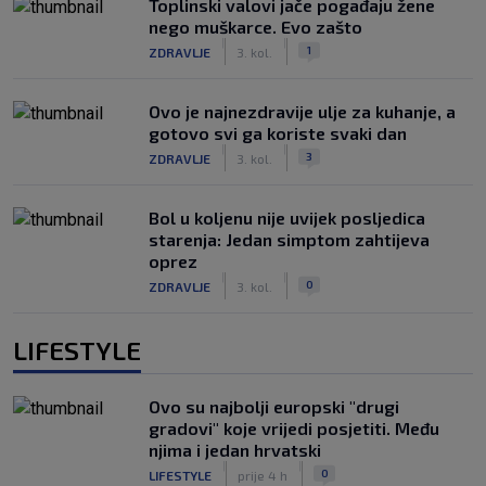
Toplinski valovi jače pogađaju žene
nego muškarce. Evo zašto
|
|
1
ZDRAVLJE
3. kol.
Ovo je najnezdravije ulje za kuhanje, a
gotovo svi ga koriste svaki dan
|
|
3
ZDRAVLJE
3. kol.
Bol u koljenu nije uvijek posljedica
starenja: Jedan simptom zahtijeva
oprez
|
|
0
ZDRAVLJE
3. kol.
LIFESTYLE
Ovo su najbolji europski "drugi
gradovi" koje vrijedi posjetiti. Među
njima i jedan hrvatski
|
|
0
LIFESTYLE
prije 4 h