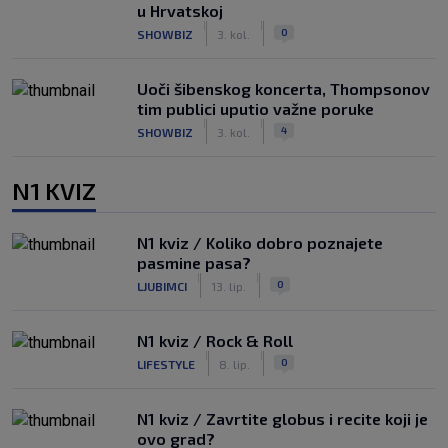
u Hrvatskoj
|
|
0
SHOWBIZ
3. kol.
Uoči šibenskog koncerta, Thompsonov
tim publici uputio važne poruke
|
|
4
SHOWBIZ
3. kol.
N1 KVIZ
N1 kviz / Koliko dobro poznajete
pasmine pasa?
|
|
0
LJUBIMCI
13. lip.
N1 kviz / Rock & Roll
|
|
0
LIFESTYLE
8. lip.
N1 kviz / Zavrtite globus i recite koji je
ovo grad?