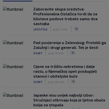
|
SK
prije 1 h
Zaboravite skupa sredstva:
Rijeka u Finsku nosi minimalnu
Profesionalna čistačica tvrdi da za
prednost, bivši vratar Dinama spriječio
blistave podove trebate samo dva
veću razliku
sastojka
|
|
|
SK
prije 2 h
0
LIFESTYLE
prije 7 min.
Pad povjerenja u Zelenskog: Pretekli ga
Zalužnji i drugi generali. Tek je šesti
|
|
0
SVIJET
prije 15 min.
Cijene na tržištu nekretnina i dalje
rastu, u Njemačkoj opet poskupjeli
stanovi i obiteljske kuće
|
|
0
SVIJET
prije 26 min.
Japanke nisu uvijek najbolji izbor:
Stručnjaci otkrivaju koja je ljetna obuća
bolja za stopala
|
|