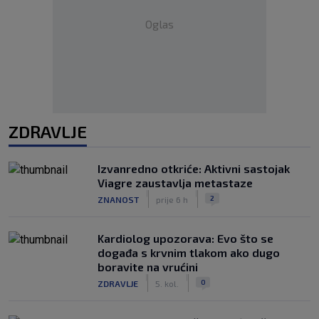
Oglas
ZDRAVLJE
Izvanredno otkriće: Aktivni sastojak
Viagre zaustavlja metastaze
|
|
2
ZNANOST
prije 6 h
Kardiolog upozorava: Evo što se
događa s krvnim tlakom ako dugo
boravite na vrućini
|
|
0
ZDRAVLJE
5. kol.