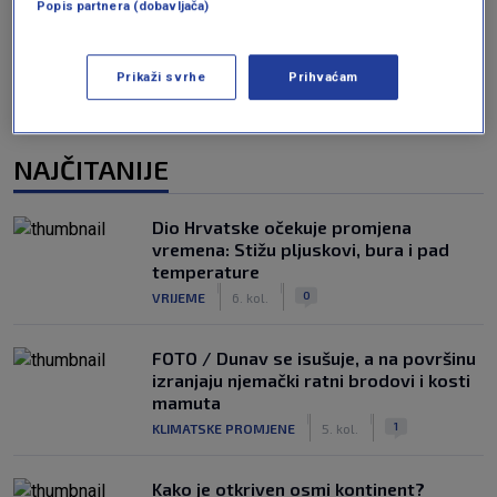
Popis partnera (dobavljača)
Prikaži svrhe
Prihvaćam
NAJČITANIJE
Dio Hrvatske očekuje promjena
vremena: Stižu pljuskovi, bura i pad
temperature
|
|
0
VRIJEME
6. kol.
FOTO / Dunav se isušuje, a na površinu
izranjaju njemački ratni brodovi i kosti
mamuta
|
|
1
KLIMATSKE PROMJENE
5. kol.
Kako je otkriven osmi kontinent?