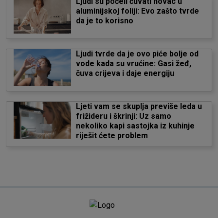
Ljudi su počeli čuvati novac u
aluminijskoj foliji: Evo zašto tvrde
da je to korisno
Ljudi tvrde da je ovo piće bolje od
vode kada su vrućine: Gasi žeđ,
čuva crijeva i daje energiju
Ljeti vam se skuplja previše leda u
frižideru i škrinji: Uz samo
nekoliko kapi sastojka iz kuhinje
riješit ćete problem