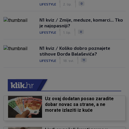
|
|
0
LIFESTYLE
2. lip.
N1 kviz / Zmije, meduze, komarci... Tko
je najopasniji?
|
|
0
LIFESTYLE
1. lip.
N1 kviz / Koliko dobro poznajete
stihove Đorđa Balaševića?
|
|
11
LIFESTYLE
18. svi.
Uz ovaj dodatan posao zaradite
dobar novac sa strane, a ne
morate izlaziti iz kuće