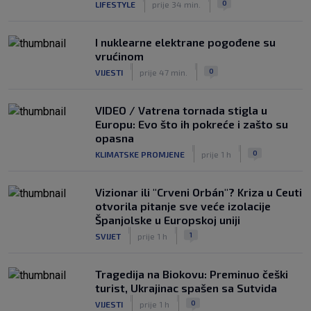
0
LIFESTYLE
prije 34 min.
I nuklearne elektrane pogođene su
vrućinom
|
|
0
VIJESTI
prije 47 min.
VIDEO / Vatrena tornada stigla u
Europu: Evo što ih pokreće i zašto su
opasna
|
|
0
KLIMATSKE PROMJENE
prije 1 h
Vizionar ili "Crveni Orbán"? Kriza u Ceuti
otvorila pitanje sve veće izolacije
Španjolske u Europskoj uniji
|
|
1
SVIJET
prije 1 h
Tragedija na Biokovu: Preminuo češki
turist, Ukrajinac spašen sa Sutvida
|
|
0
VIJESTI
prije 1 h