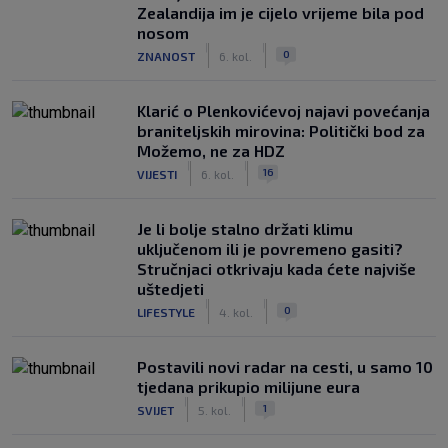
Zealandija im je cijelo vrijeme bila pod
nosom
|
|
0
ZNANOST
6. kol.
Klarić o Plenkovićevoj najavi povećanja
braniteljskih mirovina: Politički bod za
Možemo, ne za HDZ
|
|
16
VIJESTI
6. kol.
Je li bolje stalno držati klimu
uključenom ili je povremeno gasiti?
Stručnjaci otkrivaju kada ćete najviše
uštedjeti
|
|
0
LIFESTYLE
4. kol.
Postavili novi radar na cesti, u samo 10
tjedana prikupio milijune eura
|
|
1
SVIJET
5. kol.