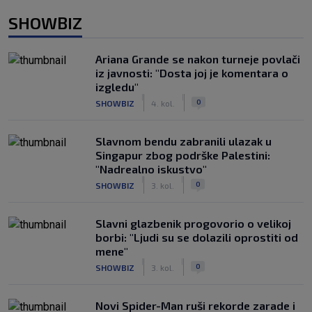
SHOWBIZ
Ariana Grande se nakon turneje povlači
iz javnosti: "Dosta joj je komentara o
izgledu"
|
|
0
SHOWBIZ
4. kol.
Slavnom bendu zabranili ulazak u
Singapur zbog podrške Palestini:
"Nadrealno iskustvo"
|
|
0
SHOWBIZ
3. kol.
Slavni glazbenik progovorio o velikoj
borbi: "Ljudi su se dolazili oprostiti od
mene"
|
|
0
SHOWBIZ
3. kol.
Novi Spider-Man ruši rekorde zarade i