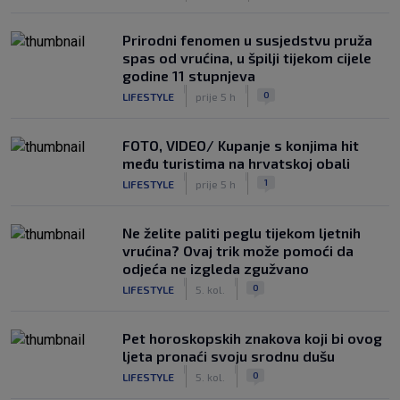
Prirodni fenomen u susjedstvu pruža
spas od vrućina, u špilji tijekom cijele
godine 11 stupnjeva
|
|
0
LIFESTYLE
prije 5 h
FOTO, VIDEO/ Kupanje s konjima hit
među turistima na hrvatskoj obali
|
|
1
LIFESTYLE
prije 5 h
Ne želite paliti peglu tijekom ljetnih
vrućina? Ovaj trik može pomoći da
odjeća ne izgleda zgužvano
|
|
0
LIFESTYLE
5. kol.
Pet horoskopskih znakova koji bi ovog
ljeta pronaći svoju srodnu dušu
|
|
0
LIFESTYLE
5. kol.