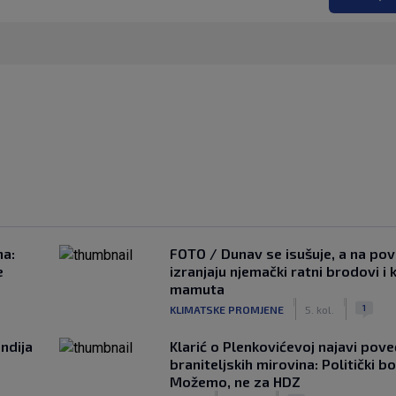
na:
FOTO / Dunav se isušuje, a na pov
e
izranjaju njemački ratni brodovi i 
mamuta
|
|
1
KLIMATSKE PROMJENE
5. kol.
ndija
Klarić o Plenkovićevoj najavi pove
braniteljskih mirovina: Politički b
Možemo, ne za HDZ
|
|