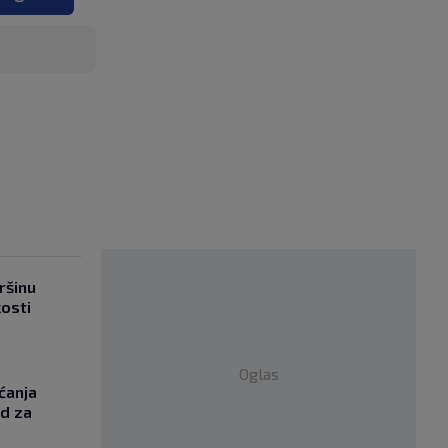
ršinu
kosti
Oglas
ćanja
od za