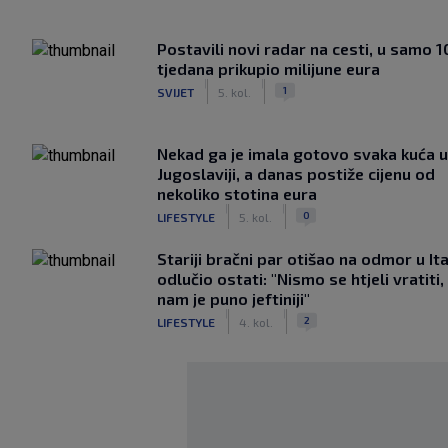
Postavili novi radar na cesti, u samo 1
tjedana prikupio milijune eura
|
|
1
SVIJET
5. kol.
Nekad ga je imala gotovo svaka kuća u
Jugoslaviji, a danas postiže cijenu od
nekoliko stotina eura
|
|
0
LIFESTYLE
5. kol.
Stariji bračni par otišao na odmor u Ital
odlučio ostati: "Nismo se htjeli vratiti,
nam je puno jeftiniji"
|
|
2
LIFESTYLE
4. kol.