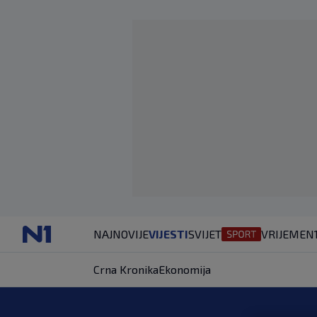
NAJNOVIJE
VIJESTI
SVIJET
VRIJEME
N
Crna Kronika
Ekonomija