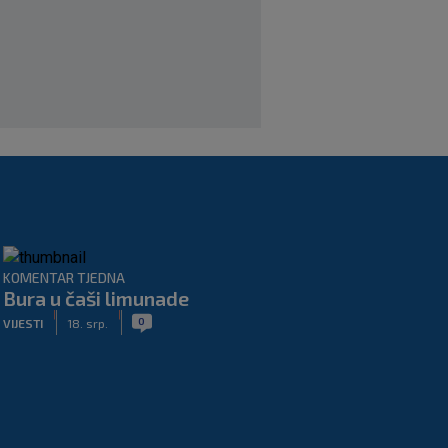
veću razliku
|
SK
prije 2 h
KOMENTAR TJEDNA
Bura u čaši limunade
|
|
0
VIJESTI
18. srp.