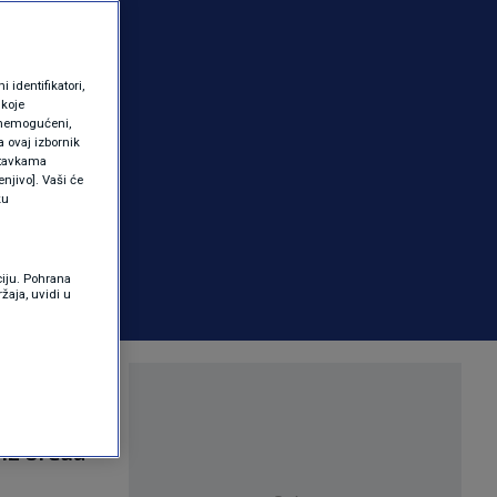
identifikatori,
 koje
 onemogućeni,
a ovaj izbornik
ostavkama
njivo]. Vaši će
ku
ciju. Pohrana
žaja, uvidi u
 75.
čke
 iz Ureda