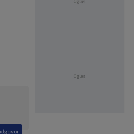
Oglas
Oglas
 odgovor