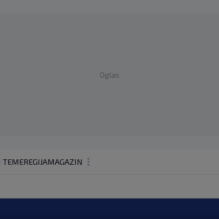
Oglas
1 TEME
REGIJA
MAGAZIN
N1 KOMENTAR
KOLUMNE