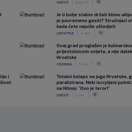
16
VIJESTI
prije 9 h
0
Je li bolje stalno držati klimu uklj
je povremeno gasiti? Stručnjaci o
kada ćete najviše uštedjeti
|
|
0
LIFESTYLE
4. kol.
Ovaj grad proglašen je kulinarsk
prijestolnicom svijeta, a nije dale
Hrvatske
|
|
0
COOKING
5. kol.
iju i
Totalni kolaps na jugu Hrvatske, g
 život
paralizirana. Neki iscrpljeni putnici
na Hitnoj: "Ovo je teror!"
|
|
8
VIJESTI
2. kol.