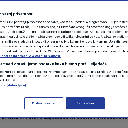
i NATO-a: "Ispunjava
N1(DIS)INFO
KLIMATSKE PROMJENE
 vašoj privatnosti
koji zajedno piju i
rtneri
603
pohranjujemo osobne podatke, kao što su podaci o pregledavanju ili jedinstveni 
FOTO
o im na vašem uređaju. Odabirom opcije Prihvaćam omogućit ćete tehnologije praćenja
j"
vrhe za čije pružanje mi i naši partneri obrađujemo podatke. Ako su alati za praćenje
žaj i oglasi koje vidite možda više neće biti toliko relevantni za vas. Možete se vratiti n
VIDEO
zmijenili svoje odabire ili povukli pristanak u bilo kojem trenutku klikom na Upravljaj p
i dnu web-stranice [ili plutajuće ikone u donjem lijevom kutu web stranice, ako je primje
rimijeniti kako je opisano u dijelu Web-mjesto. Za više pojedinosti pogledajte našu Politi
Dodatne informacije o vašoj privatnosti
 partneri obrađujemo podatke kako bismo pružili sljedeće:
reciznih geolokacijskih podataka. Aktivno skeniranje karakteristika uređaja za identifika
p podacima na uređaju. Personalizirano oglašavanje i sadržaj, mjerenje oglašavanja i sadr
zvoj usluga.
era (dobavljača)
 je u utorak u Washingtonu svečanom obilježavanju
Prikaži svrhe
Prihvaćam
na prijemu za hrvatsko-američku zajednicu i ameri
i značaj hrvatske zajednice u Americi, priopćeno je