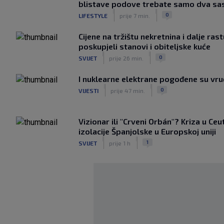
blistave podove trebate samo dva sa
|
|
0
LIFESTYLE
prije 7 min.
Cijene na tržištu nekretnina i dalje ras
poskupjeli stanovi i obiteljske kuće
|
|
0
SVIJET
prije 26 min.
I nuklearne elektrane pogođene su vr
|
|
0
VIJESTI
prije 47 min.
Vizionar ili "Crveni Orbán"? Kriza u Ceu
izolacije Španjolske u Europskoj uniji
|
|
1
SVIJET
prije 1 h