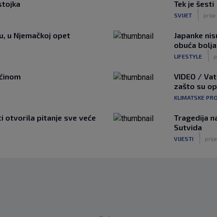
stojka
Tek je šesti
|
SVIJET
prije
tu, u Njemačkoj opet
Japanke nisu
obuća bolja
|
LIFESTYLE
p
ućinom
VIDEO / Vat
zašto su o
KLIMATSKE PR
ti otvorila pitanje sve veće
Tragedija n
Sutvida
|
VIJESTI
prije