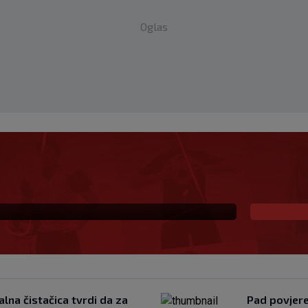
Oglas
 već šest godina
lna čistačica tvrdi da za
Pad povjeren