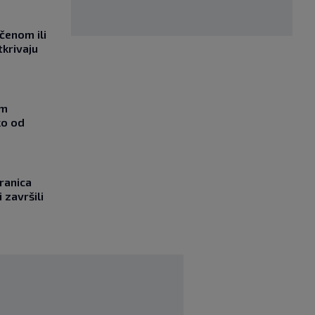
učenom ili
tkrivaju
om
ko od
ranica
 završili