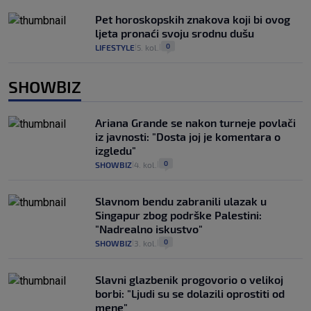
Pet horoskopskih znakova koji bi ovog
ljeta pronaći svoju srodnu dušu
0
LIFESTYLE
5. kol.
|
|
SHOWBIZ
Ariana Grande se nakon turneje povlači
iz javnosti: "Dosta joj je komentara o
izgledu"
0
SHOWBIZ
4. kol.
|
|
Slavnom bendu zabranili ulazak u
Singapur zbog podrške Palestini:
"Nadrealno iskustvo"
0
SHOWBIZ
3. kol.
|
|
Slavni glazbenik progovorio o velikoj
borbi: "Ljudi su se dolazili oprostiti od
mene"