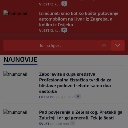
0
VIJESTI
2. kol.
|
|
Izračunali smo koliko košta putovanje
automobilom na Hvar iz Zagreba, a
koliko iz Osijeka
14
VIJESTI
2. kol.
|
|
"Kći je otišla na more, a zaboravila
zdravstvenu iskaznicu". Kakva su prava
Idi na Sport
pacijenata izvan mjesta prebivališta?
1
VIJESTI
1. kol.
NAJNOVIJE
|
|
Provjerili smo "što ćemo onda" ako
Plenković na 15 dana ukine mjere: "Ne bi
Zaboravite skupa sredstva:
se dogodilo ništa. Vlada se zaljubila u te
Profesionalna čistačica tvrdi da za
intervencije"
blistave podove trebate samo dva
25
VIJESTI
30. srp.
|
|
sastojka
0
LIFESTYLE
prije 18 min
|
|
Pad povjerenja u Zelenskog: Pretekli ga
Zalužnji i drugi generali. Tek je šesti
0
SVIJET
prije 26 min
|
|