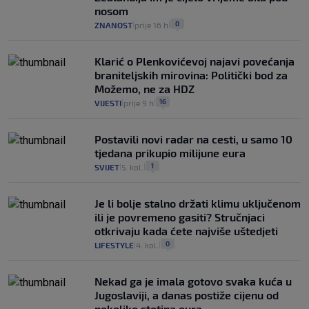
nosom
0
ZNANOST
prije 16 h
|
|
Klarić o Plenkovićevoj najavi povećanja
braniteljskih mirovina: Politički bod za
Možemo, ne za HDZ
16
VIJESTI
prije 9 h
|
|
Postavili novi radar na cesti, u samo 10
tjedana prikupio milijune eura
1
SVIJET
5. kol.
|
|
Je li bolje stalno držati klimu uključenom
ili je povremeno gasiti? Stručnjaci
otkrivaju kada ćete najviše uštedjeti
0
LIFESTYLE
4. kol.
|
|
Nekad ga je imala gotovo svaka kuća u
Jugoslaviji, a danas postiže cijenu od
nekoliko stotina eura