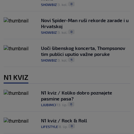
0
SHOWBIZ
3. kol.
|
|
Novi Spider-Man ruši rekorde zarade i u
Hrvatskoj
0
SHOWBIZ
3. kol.
|
|
Uoči šibenskog koncerta, Thompsonov
tim publici uputio važne poruke
4
SHOWBIZ
3. kol.
|
|
N1 KVIZ
N1 kviz / Koliko dobro poznajete
pasmine pasa?
0
LJUBIMCI
13. lip.
|
|
N1 kviz / Rock & Roll
0
LIFESTYLE
8. lip.
|
|