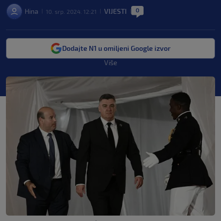
0
Hina
VIJESTI
10. srp. 2024. 12:21
|
|
|
Dodajte N1 u omiljeni Google izvor
Više