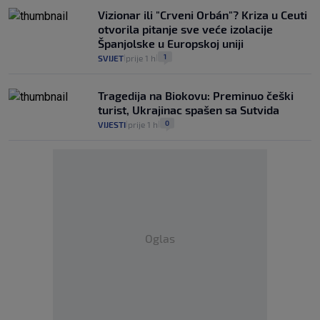
Vizionar ili "Crveni Orbán"? Kriza u Ceuti
otvorila pitanje sve veće izolacije
Španjolske u Europskoj uniji
1
SVIJET
prije 1 h
|
|
Tragedija na Biokovu: Preminuo češki
turist, Ukrajinac spašen sa Sutvida
0
VIJESTI
prije 1 h
|
|
Oglas