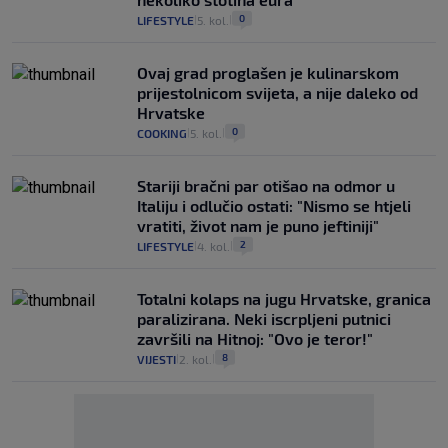
0
LIFESTYLE
5. kol.
|
|
Ovaj grad proglašen je kulinarskom
prijestolnicom svijeta, a nije daleko od
Hrvatske
0
COOKING
5. kol.
|
|
Stariji bračni par otišao na odmor u
Italiju i odlučio ostati: "Nismo se htjeli
vratiti, život nam je puno jeftiniji"
2
LIFESTYLE
4. kol.
|
|
Totalni kolaps na jugu Hrvatske, granica
paralizirana. Neki iscrpljeni putnici
završili na Hitnoj: "Ovo je teror!"
8
VIJESTI
2. kol.
|
|