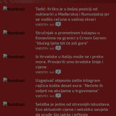
Tadić: Krško je u boljoj poziciji od
nuklearki u Mađarskoj i Rumunjskoj jer
se vodilo računa o važnoj stvari
5
VIJESTI
4. kol.
|
|
Stručnjak o prometnom kolapsu u
Konavlima na granici s Crnom Gorom:
"Idućeg ljeta bit će još gore"
3
VIJESTI
4. kol.
|
|
Iz Hrvatske u Italiju može se i preko
mora. Provjerili smo brodske linije i
cijene
2
VIJESTI
3. kol.
|
|
Uzgajivač objasnio zašto kilogram
rajčica košta deset eura: "Nećete ih
vidjeti na akcijama u trgovinama"
7
VIJESTI
3. kol.
|
|
Selidba je jedno od stresnijih iskustava.
Evo aktualnih cijena i nekoliko savjeta
da prođe što lakše i jeftinije