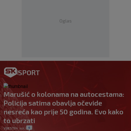
Oglas
SPORT
Marušić o kolonama na autocestama:
Policija satima obavlja očevide
nesreća kao prije 50 godina. Evo kako
to ubrzati
6
VIJESTI
4. kol.
|
|