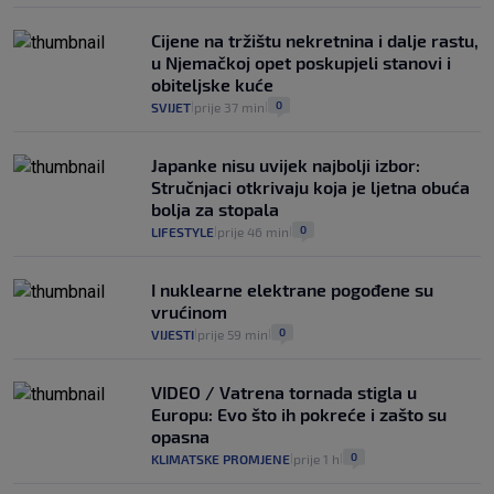
Cijene na tržištu nekretnina i dalje rastu,
u Njemačkoj opet poskupjeli stanovi i
obiteljske kuće
0
SVIJET
prije 37 min
|
|
Japanke nisu uvijek najbolji izbor:
Stručnjaci otkrivaju koja je ljetna obuća
bolja za stopala
0
LIFESTYLE
prije 46 min
|
|
I nuklearne elektrane pogođene su
vrućinom
0
VIJESTI
prije 59 min
|
|
VIDEO / Vatrena tornada stigla u
Europu: Evo što ih pokreće i zašto su
opasna
0
KLIMATSKE PROMJENE
prije 1 h
|
|