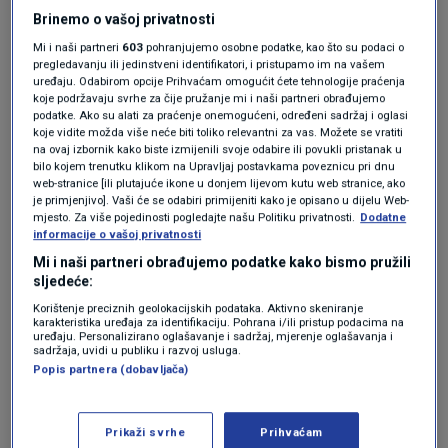
okupljaju ovdje samo zbog jednostavne prilike
Brinemo o vašoj privatnosti
da zajedno piju i razmišljaju o Hrvatskoj, to mi
Mi i naši partneri
603
pohranjujemo osobne podatke, kao što su podaci o
ispunjava srce optimizmom i uvjerenjem da
pregledavanju ili jedinstveni identifikatori, i pristupamo im na vašem
uređaju. Odabirom opcije Prihvaćam omogućit ćete tehnologije praćenja
sve ovo što radim godinama nije bilo uzalud“,
koje podržavaju svrhe za čije pružanje mi i naši partneri obrađujemo
podatke. Ako su alati za praćenje onemogućeni, određeni sadržaj i oglasi
rekao je između ostaloga predsjednik
Zoran
koje vidite možda više neće biti toliko relevantni za vas. Možete se vratiti
na ovaj izbornik kako biste izmijenili svoje odabire ili povukli pristanak u
Milanović
na prijemu koji je organiziralo
bilo kojem trenutku klikom na Upravljaj postavkama poveznicu pri dnu
web-stranice [ili plutajuće ikone u donjem lijevom kutu web stranice, ako
veleposlanstvo RH u Washingtonu.
je primjenjivo]. Vaši će se odabiri primijeniti kako je opisano u dijelu Web-
mjesto. Za više pojedinosti pogledajte našu Politiku privatnosti.
Dodatne
Došao i gradonačelnik
informacije o vašoj privatnosti
Mi i naši partneri obrađujemo podatke kako bismo pružili
iz Mississippija
sljedeće:
Korištenje preciznih geolokacijskih podataka. Aktivno skeniranje
karakteristika uređaja za identifikaciju. Pohrana i/ili pristup podacima na
uređaju. Personalizirano oglašavanje i sadržaj, mjerenje oglašavanja i
sadržaja, uvidi u publiku i razvoj usluga.
Milanović je posebno pozdravio
Popis partnera (dobavljača)
gradonačelnika Biloxija,
Andrewa Gilicha
, koji
je doputovao čak iz Mississippija samo kako bi
Prikaži svrhe
Prihvaćam