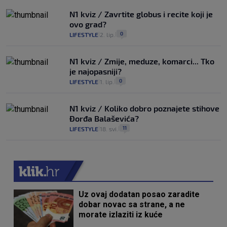
N1 kviz / Zavrtite globus i recite koji je
ovo grad?
0
LIFESTYLE
2. lip.
|
|
N1 kviz / Zmije, meduze, komarci... Tko
je najopasniji?
0
LIFESTYLE
1. lip.
|
|
N1 kviz / Koliko dobro poznajete stihove
Đorđa Balaševića?
11
LIFESTYLE
18. svi.
|
|
Uz ovaj dodatan posao zaradite
dobar novac sa strane, a ne
morate izlaziti iz kuće