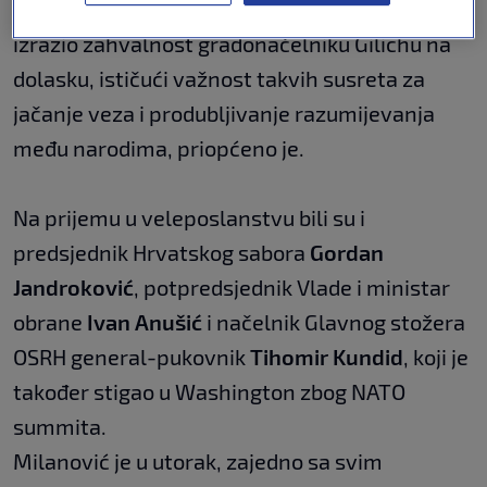
prisustvovao svečanosti. U tom je smislu
izrazio zahvalnost gradonačelniku Gilichu na
dolasku, ističući važnost takvih susreta za
jačanje veza i produbljivanje razumijevanja
među narodima, priopćeno je.
Na prijemu u veleposlanstvu bili su i
predsjednik Hrvatskog sabora
Gordan
Jandroković
, potpredsjednik Vlade i ministar
obrane
Ivan Anušić
i načelnik Glavnog stožera
OSRH general-pukovnik
Tihomir Kundid
, koji je
također stigao u Washington zbog NATO
summita.
Milanović je u utorak, zajedno sa svim