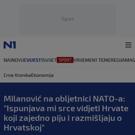
Oglas
NAJNOVIJE
VIJESTI
SVIJET
VRIJEME
N1 TEME
REGIJA
MAG
Crna Kronika
Ekonomija
Milanović na obljetnici NATO-a:
"Ispunjava mi srce vidjeti Hrvate
koji zajedno piju i razmišljaju o
Hrvatskoj"