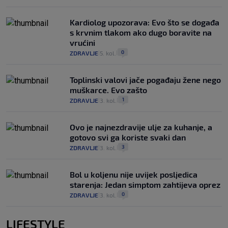
Kardiolog upozorava: Evo što se događa
s krvnim tlakom ako dugo boravite na
vrućini
0
ZDRAVLJE
5. kol.
|
|
Toplinski valovi jače pogađaju žene nego
muškarce. Evo zašto
1
ZDRAVLJE
3. kol.
|
|
Ovo je najnezdravije ulje za kuhanje, a
gotovo svi ga koriste svaki dan
3
ZDRAVLJE
3. kol.
|
|
Bol u koljenu nije uvijek posljedica
starenja: Jedan simptom zahtijeva oprez
0
ZDRAVLJE
3. kol.
|
|
LIFESTYLE