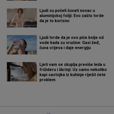
Ljudi su počeli čuvati novac u
aluminijskoj foliji: Evo zašto tvrde
da je to korisno
Ljudi tvrde da je ovo piće bolje od
vode kada su vrućine: Gasi žeđ,
čuva crijeva i daje energiju
Ljeti vam se skuplja previše leda u
frižideru i škrinji: Uz samo nekoliko
kapi sastojka iz kuhinje riješit ćete
problem