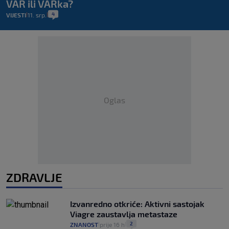
VAR ili VARka?
4
VIJESTI
11. srp.
|
|
Oglas
ZDRAVLJE
Izvanredno otkriće: Aktivni sastojak
Viagre zaustavlja metastaze
2
ZNANOST
prije 16 h
|
|