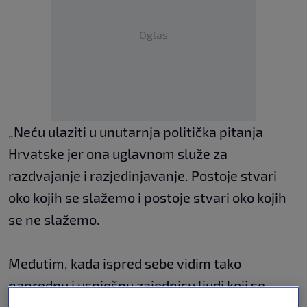
Oglas
„Neću ulaziti u unutarnja politička pitanja
Hrvatske jer ona uglavnom služe za
razdvajanje i razjedinjavanje. Postoje stvari
oko kojih se slažemo i postoje stvari oko kojih
se ne slažemo.
Međutim, kada ispred sebe vidim tako
naprednu i uspješnu zajednicu ljudi koji se