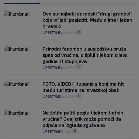
Ovo su najbolji europski "drugi gradovi"
koje vrijedi posjetiti. Među njima i jedan
hrvatski
0
LIFESTYLE
prije 4 h
|
|
Prirodni fenomen u susjedstvu pruža
spas od vrućina, u špilji tijekom cijele
godine 11 stupnjeva
0
LIFESTYLE
prije 5 h
|
|
FOTO, VIDEO/ Kupanje s konjima hit
među turistima na hrvatskoj obali
1
LIFESTYLE
prije 5 h
|
|
Ne želite paliti peglu tijekom ljetnih
vrućina? Ovaj trik može pomoći da
odjeća ne izgleda zgužvano
0
LIFESTYLE
5. kol.
|
|