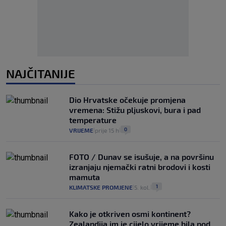
NAJČITANIJE
Dio Hrvatske očekuje promjena
vremena: Stižu pljuskovi, bura i pad
temperature
0
VRIJEME
prije 15 h
|
|
FOTO / Dunav se isušuje, a na površinu
izranjaju njemački ratni brodovi i kosti
mamuta
1
KLIMATSKE PROMJENE
5. kol.
|
|
Kako je otkriven osmi kontinent?
Zealandija im je cijelo vrijeme bila pod