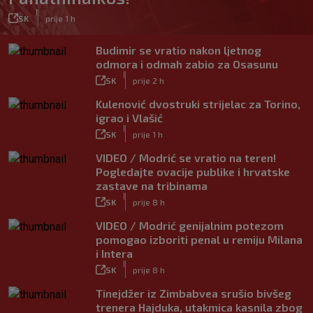
|
SK
prije 1 h
Budimir se vratio nakon ljetnog
odmora i odmah zabio za Osasunu
|
SK
prije 2 h
Kulenović dvostruki strijelac za Torino,
igrao i Vlašić
|
SK
prije 1 h
VIDEO / Modrić se vratio na teren!
Pogledajte ovacije publike i hrvatske
zastave na tribinama
|
SK
prije 8 h
VIDEO / Modrić genijalnim potezom
pomogao izboriti penal u remiju Milana
i Intera
|
SK
prije 8 h
Tinejdžer iz Zimbabvea srušio bivšeg
trenera Hajduka, utakmica kasnila zbog