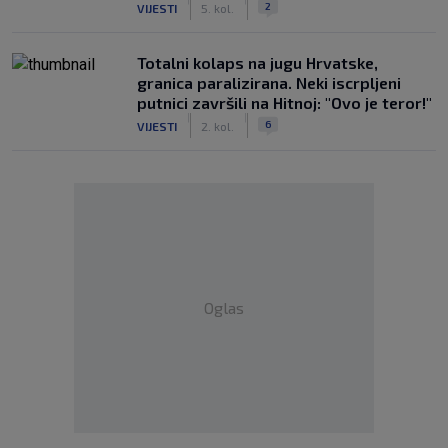
2
VIJESTI
5. kol.
Totalni kolaps na jugu Hrvatske,
granica paralizirana. Neki iscrpljeni
putnici završili na Hitnoj: "Ovo je teror!"
|
|
6
VIJESTI
2. kol.
Oglas