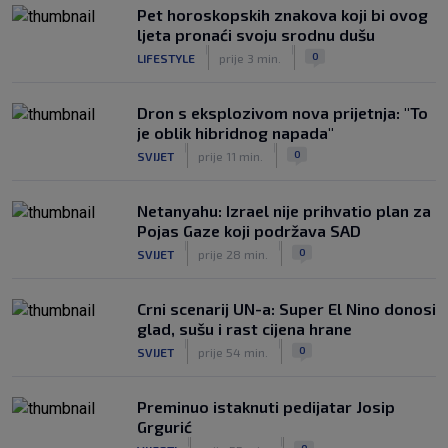
Pet horoskopskih znakova koji bi ovog
ljeta pronaći svoju srodnu dušu
|
|
0
LIFESTYLE
prije 3 min.
Dron s eksplozivom nova prijetnja: "To
je oblik hibridnog napada"
|
|
0
SVIJET
prije 11 min.
Netanyahu: Izrael nije prihvatio plan za
Pojas Gaze koji podržava SAD
|
|
0
SVIJET
prije 28 min.
Crni scenarij UN-a: Super El Nino donosi
glad, sušu i rast cijena hrane
|
|
0
SVIJET
prije 54 min.
Preminuo istaknuti pedijatar Josip
Grgurić
|
|
0