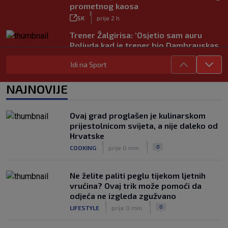
prometnog kaosa
|
SK
prije 2 h
Trener Žalgirisa: ‘Osjetio sam auru
Poljuda kad je trener bio Dambrauskas.
Hajduk danas igra nestabilno’
Idi na Sport
|
SK
prije 4 h
Vatreni u Cityju sve bolji: ‘Kovačić
NAJNOVIJE
izgleda potpuno fit, a Gvardiol bi
mogao biti starter na boku’
|
Ovaj grad proglašen je kulinarskom
SK
prije 4 h
prijestolnicom svijeta, a nije daleko od
Luis Figo žestoko prozvao Infantina:
Hrvatske
‘Najniže, najlopovskije i kukavički
|
|
0
COOKING
prije 0 min.
sebično ponašanje. Mora otići!’
|
SK
prije 6 h
Ne želite paliti peglu tijekom ljetnih
vrućina? Ovaj trik može pomoći da
odjeća ne izgleda zgužvano
|
|
0
LIFESTYLE
prije 0 min.