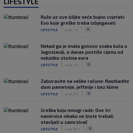
LIFESTYLE
Ruže uz ove biljke neće bujno cvjetati:
Evo koje greške treba izbjegavati
|
|
0
LIFESTYLE
prije 1 h
Nekad ga je imala gotovo svaka kuća u
Jugoslaviji, a danas postiže cijenu od
nekoliko stotina eura
|
|
0
LIFESTYLE
prije 3 h
Zaboravite na velike račune: Rashladite
dom pametnije, jeftinije i bez klime
|
|
0
LIFESTYLE
prije 5 h
Greška koju mnogi rade: Ove tri
namirnice nikako ne biste trebali
stavljati u zamrzivač
|
|
0
LIFESTYLE
prije 15 h