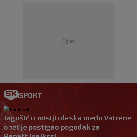
Oglas
SPORT
Jagušić u misiji ulaska među Vatrene,
opet je postigao pogodak za
Panathinaikos!