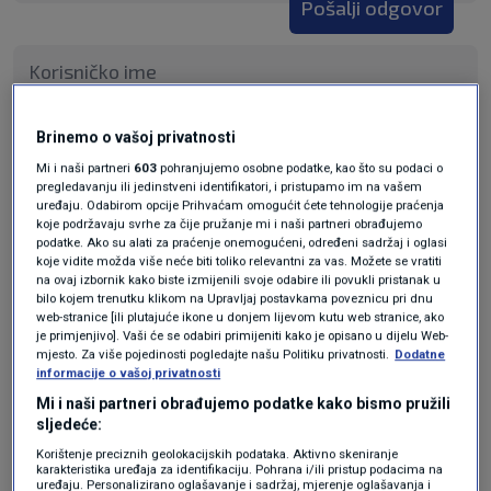
Pošalji odgovor
Brinemo o vašoj privatnosti
Pošalji
Mi i naši partneri
603
pohranjujemo osobne podatke, kao što su podaci o
pregledavanju ili jedinstveni identifikatori, i pristupamo im na vašem
uređaju. Odabirom opcije Prihvaćam omogućit ćete tehnologije praćenja
koje podržavaju svrhe za čije pružanje mi i naši partneri obrađujemo
podatke. Ako su alati za praćenje onemogućeni, određeni sadržaj i oglasi
koje vidite možda više neće biti toliko relevantni za vas. Možete se vratiti
na ovaj izbornik kako biste izmijenili svoje odabire ili povukli pristanak u
bilo kojem trenutku klikom na Upravljaj postavkama poveznicu pri dnu
web-stranice [ili plutajuće ikone u donjem lijevom kutu web stranice, ako
je primjenjivo]. Vaši će se odabiri primijeniti kako je opisano u dijelu Web-
mjesto. Za više pojedinosti pogledajte našu Politiku privatnosti.
Dodatne
informacije o vašoj privatnosti
Oglas
Mi i naši partneri obrađujemo podatke kako bismo pružili
sljedeće:
Korištenje preciznih geolokacijskih podataka. Aktivno skeniranje
karakteristika uređaja za identifikaciju. Pohrana i/ili pristup podacima na
uređaju. Personalizirano oglašavanje i sadržaj, mjerenje oglašavanja i