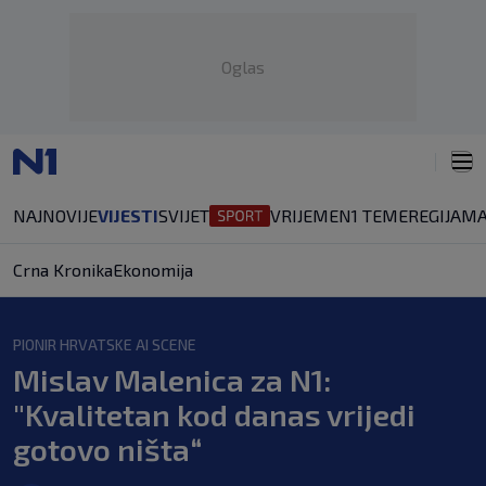
Oglas
NAJNOVIJE
VIJESTI
SVIJET
VRIJEME
N1 TEME
REGIJA
MA
Crna Kronika
Ekonomija
PIONIR HRVATSKE AI SCENE
Mislav Malenica za N1:
"Kvalitetan kod danas vrijedi
gotovo ništa“