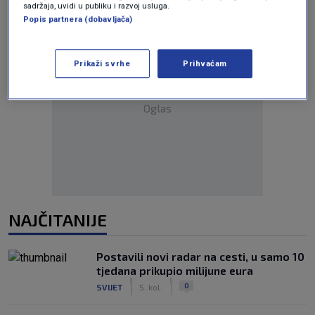
sadržaja, uvidi u publiku i razvoj usluga.
Popis partnera (dobavljača)
Prikaži svrhe
Prihvaćam
Oglas
NAJČITANIJE
Postavili novi radar na cesti, u samo 10
tjedana prikupio milijune eura
|
|
0
SVIJET
5. kol.