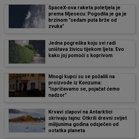
SpaceX-ova raketa poletjela je
prema Mjesecu: Pogodila je ga je
brzinom "sedam puta brže od
zvuka"
Jedna pogreška koju svi radi
uništava živicu tijekom ljeta: Evo
kako joj pomoći s koprivom
Mnogi kupci su se požalili na
proizvode iz Konzuma:
"Ispričavamo se, pojačat ćemo
nadzor"
Krvavi slapovi na Antarktici
skrivaju tajnu: Otkrili drevni svijet
milijunima godina odsječen od
ostatka planeta