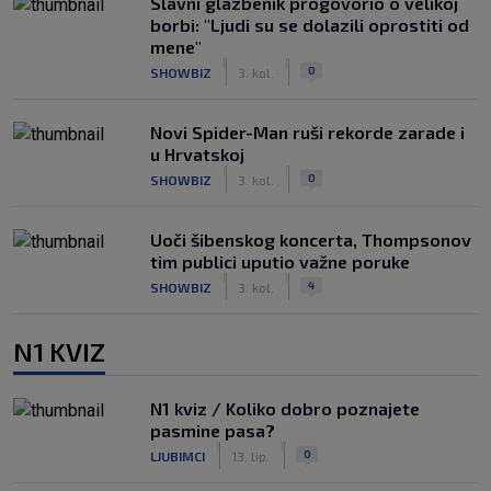
Slavni glazbenik progovorio o velikoj
borbi: "Ljudi su se dolazili oprostiti od
mene"
|
|
0
SHOWBIZ
3. kol.
Novi Spider-Man ruši rekorde zarade i
u Hrvatskoj
|
|
0
SHOWBIZ
3. kol.
Uoči šibenskog koncerta, Thompsonov
tim publici uputio važne poruke
|
|
4
SHOWBIZ
3. kol.
N1 KVIZ
N1 kviz / Koliko dobro poznajete
pasmine pasa?
|
|
0
LJUBIMCI
13. lip.