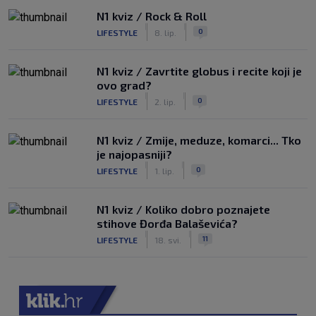
N1 kviz / Rock & Roll
|
|
0
LIFESTYLE
8. lip.
N1 kviz / Zavrtite globus i recite koji je
ovo grad?
|
|
0
LIFESTYLE
2. lip.
N1 kviz / Zmije, meduze, komarci... Tko
je najopasniji?
|
|
0
LIFESTYLE
1. lip.
N1 kviz / Koliko dobro poznajete
stihove Đorđa Balaševića?
|
|
11
LIFESTYLE
18. svi.