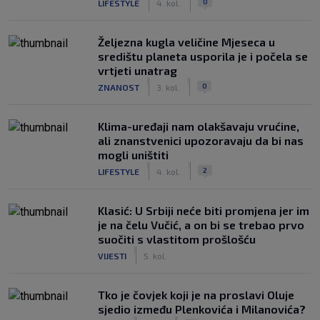
0
LIFESTYLE
4. kol.
Željezna kugla veličine Mjeseca u
središtu planeta usporila je i počela se
vrtjeti unatrag
|
|
0
ZNANOST
3. kol.
Klima-uređaji nam olakšavaju vrućine,
ali znanstvenici upozoravaju da bi nas
mogli uništiti
|
|
2
LIFESTYLE
4. kol.
Klasić: U Srbiji neće biti promjena jer im
je na čelu Vučić, a on bi se trebao prvo
suočiti s vlastitom prošlošću
|
VIJESTI
5. kol.
Tko je čovjek koji je na proslavi Oluje
sjedio između Plenkovića i Milanovića?
|
|