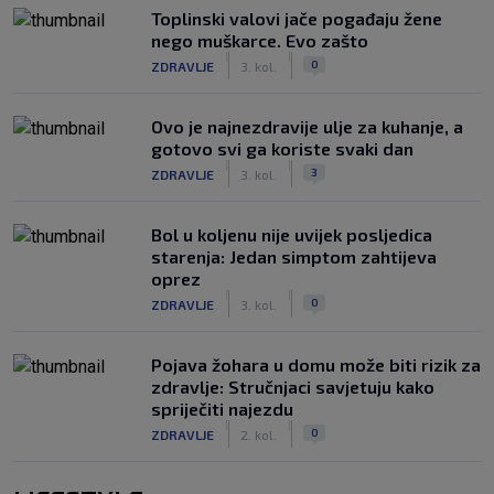
Toplinski valovi jače pogađaju žene
nego muškarce. Evo zašto
|
|
0
ZDRAVLJE
3. kol.
Ovo je najnezdravije ulje za kuhanje, a
gotovo svi ga koriste svaki dan
|
|
3
ZDRAVLJE
3. kol.
Bol u koljenu nije uvijek posljedica
starenja: Jedan simptom zahtijeva
oprez
|
|
0
ZDRAVLJE
3. kol.
Pojava žohara u domu može biti rizik za
zdravlje: Stručnjaci savjetuju kako
spriječiti najezdu
|
|
0
ZDRAVLJE
2. kol.