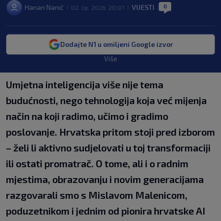
0
Hanan Nanić
VIJESTI
02. lip. 2026. 20:07
|
|
|
Dodajte N1 u omiljeni Google izvor
Više
Umjetna inteligencija više nije tema
budućnosti, nego tehnologija koja već mijenja
način na koji radimo, učimo i gradimo
poslovanje. Hrvatska pritom stoji pred izborom
– želi li aktivno sudjelovati u toj transformaciji
ili ostati promatrač. O tome, ali i o radnim
mjestima, obrazovanju i novim generacijama
razgovarali smo s Mislavom Malenicom,
poduzetnikom i jednim od pionira hrvatske AI