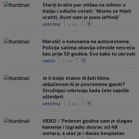
Stariji bračni par otišao na odmor u
Italiju i odlučio ostati: "Nismo se htjeli
vratiti, život nam je puno jeftiniji"
|
|
0
LIFESTYLE
4. kol.
Marušić o kolonama na autocestama:
Policija satima obavlja očevide nesreća
kao prije 50 godina. Evo kako to ubrzati
|
|
6
VIJESTI
4. kol.
Je li bolje stalno držati klimu
uključenom ili je povremeno gasiti?
Stručnjaci otkrivaju kada ćete najviše
uštedjeti
|
|
0
LIFESTYLE
4. kol.
VIDEO / Pedeset godina sam je slagao
kamenje i izgradio dvorac od 48
metara, a ulaz je i danas besplatan
|
|