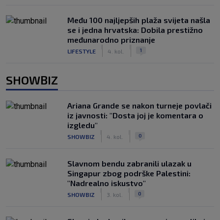
Među 100 najljepših plaža svijeta našla
se i jedna hrvatska: Dobila prestižno
međunarodno priznanje
|
|
1
LIFESTYLE
4. kol.
SHOWBIZ
Ariana Grande se nakon turneje povlači
iz javnosti: "Dosta joj je komentara o
izgledu"
|
|
0
SHOWBIZ
4. kol.
Slavnom bendu zabranili ulazak u
Singapur zbog podrške Palestini:
"Nadrealno iskustvo"
|
|
0
SHOWBIZ
3. kol.