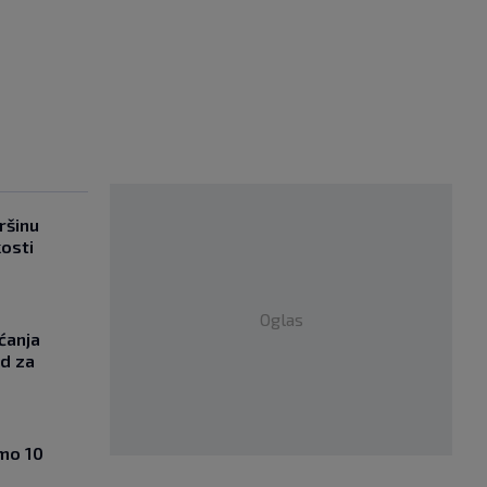
ršinu
kosti
Oglas
ćanja
od za
amo 10