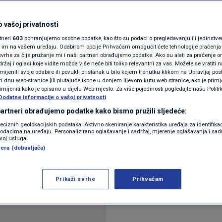
N1(DIS)INFO
o ozlijeđen i
KLIMATSKE PROMJENE
 vašoj privatnosti
rtneri
603
pohranjujemo osobne podatke, kao što su podaci o pregledavanju ili jedinstveni 
FOTO
o im na vašem uređaju. Odabirom opcije Prihvaćam omogućit ćete tehnologije praćenja
vrhe za čije pružanje mi i naši partneri obrađujemo podatke. Ako su alati za praćenje
žaj i oglasi koje vidite možda više neće biti toliko relevantni za vas. Možete se vratiti n
VIDEO
zmijenili svoje odabire ili povukli pristanak u bilo kojem trenutku klikom na Upravljaj p
ra
i dnu web-stranice [ili plutajuće ikone u donjem lijevom kutu web stranice, ako je primje
rimijeniti kako je opisano u dijelu Web-mjesto. Za više pojedinosti pogledajte našu Politi
Dodatne informacije o vašoj privatnosti
 partneri obrađujemo podatke kako bismo pružili sljedeće:
reciznih geolokacijskih podataka. Aktivno skeniranje karakteristika uređaja za identifika
p podacima na uređaju. Personalizirano oglašavanje i sadržaj, mjerenje oglašavanja i sadr
zvoj usluga.
era (dobavljača)
nu u Solinu. Pljačkaš mu je uzeo torbu s mobitelo
Prikaži svrhe
Prihvaćam