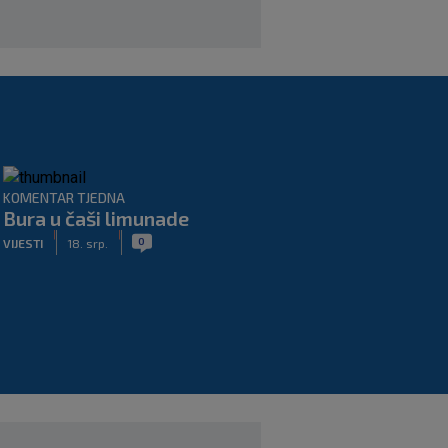
KOMENTAR TJEDNA
Bura u čaši limunade
|
|
0
VIJESTI
18. srp.