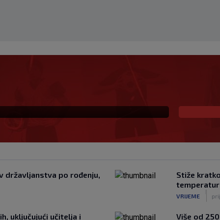
 već šest godina
 državljanstva po rođenju,
Stiže kratko
temperatur
|
VRIJEME
pri
, uključujući učitelja i
Više od 250