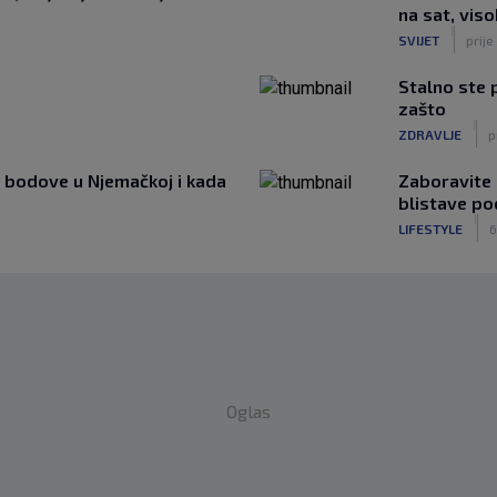
na sat, viso
|
SVIJET
prije
Stalno ste 
zašto
|
ZDRAVLJE
p
e bodove u Njemačkoj i kada
Zaboravite 
blistave p
|
LIFESTYLE
6
Oglas