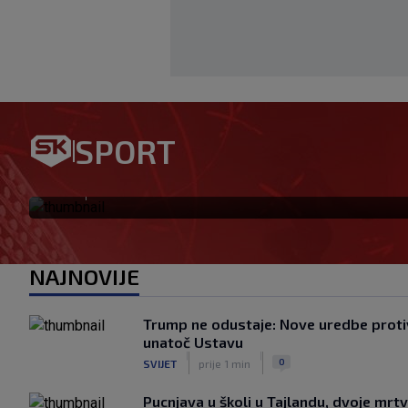
SPORT
Ovo se Hajduku nije dogodilo
|
SK
prije 2 h
NAJNOVIJE
Trump ne odustaje: Nove uredbe protiv
unatoč Ustavu
|
|
0
SVIJET
prije 1 min
Pucnjava u školi u Tajlandu, dvoje mrtvih