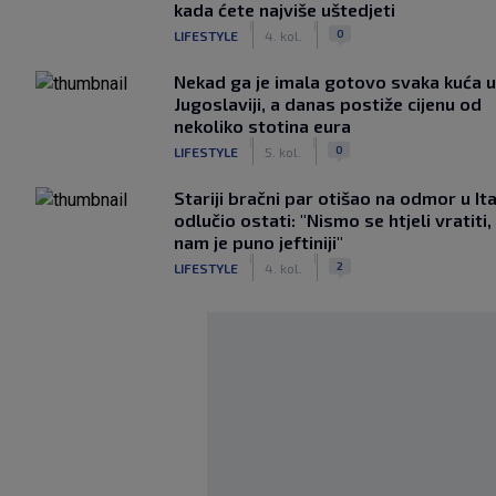
kada ćete najviše uštedjeti
|
|
0
LIFESTYLE
4. kol.
Nekad ga je imala gotovo svaka kuća u
Jugoslaviji, a danas postiže cijenu od
nekoliko stotina eura
|
|
0
LIFESTYLE
5. kol.
Stariji bračni par otišao na odmor u Ital
odlučio ostati: "Nismo se htjeli vratiti,
nam je puno jeftiniji"
|
|
2
LIFESTYLE
4. kol.