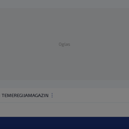
Oglas
1 TEME
REGIJA
MAGAZIN
N1 KOMENTAR
KOLUMNE