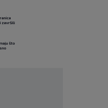
ranica
 završili
imaju što
esno