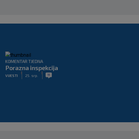
KOMENTAR TJEDNA
Porazna inspekcija
|
|
11
VIJESTI
25. srp.