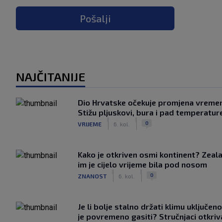
Pošalji
NAJČITANIJE
Dio Hrvatske očekuje promjena vreme
Stižu pljuskovi, bura i pad temperatur
|
|
0
VRIJEME
6. kol.
Kako je otkriven osmi kontinent? Zeala
im je cijelo vrijeme bila pod nosom
|
|
0
ZNANOST
6. kol.
Je li bolje stalno držati klimu uključeno
je povremeno gasiti? Stručnjaci otkriv