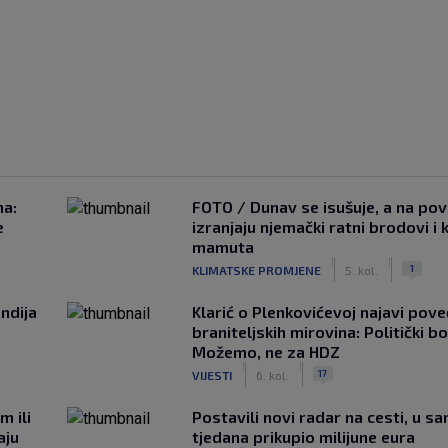
na:
FOTO / Dunav se isušuje, a na pov
e
izranjaju njemački ratni brodovi i 
mamuta
|
|
1
KLIMATSKE PROMJENE
5. kol.
ndija
Klarić o Plenkovićevoj najavi pove
braniteljskih mirovina: Politički b
Možemo, ne za HDZ
|
|
17
VIJESTI
6. kol.
m ili
Postavili novi radar na cesti, u s
aju
tjedana prikupio milijune eura