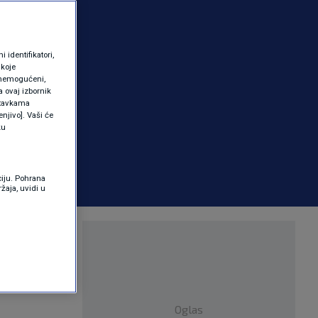
identifikatori,
 koje
 onemogućeni,
a ovaj izbornik
ostavkama
njivo]. Vaši će
ku
ciju. Pohrana
žaja, uvidi u
m i novac
Oglas