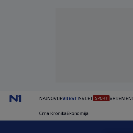
NAJNOVIJE
VIJESTI
SVIJET
VRIJEME
N
Crna Kronika
Ekonomija