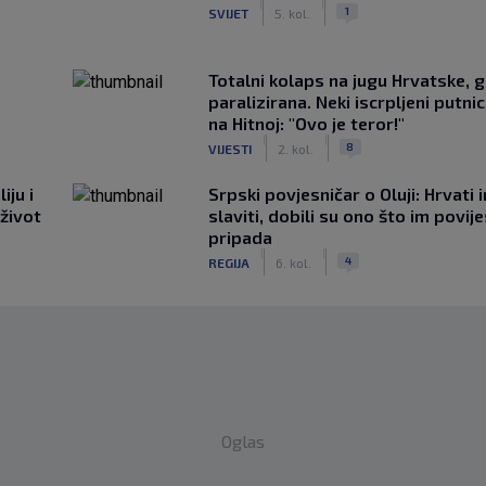
|
|
1
SVIJET
5. kol.
Totalni kolaps na jugu Hrvatske, g
paralizirana. Neki iscrpljeni putnici
na Hitnoj: "Ovo je teror!"
|
|
8
VIJESTI
2. kol.
iju i
Srpski povjesničar o Oluji: Hrvati 
 život
slaviti, dobili su ono što im povij
pripada
|
|
4
REGIJA
6. kol.
Oglas