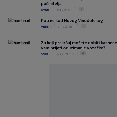
počinitelja
|
|
0
SVIJET
prije 9 min
Potres kod Novog Vinodolskog
|
|
0
VIJESTI
prije 21 min
Za koji prekršaj možete dobiti kaznen
vam prijeti oduzimanje vozačke?
|
|
0
SVIJET
prije 29 min