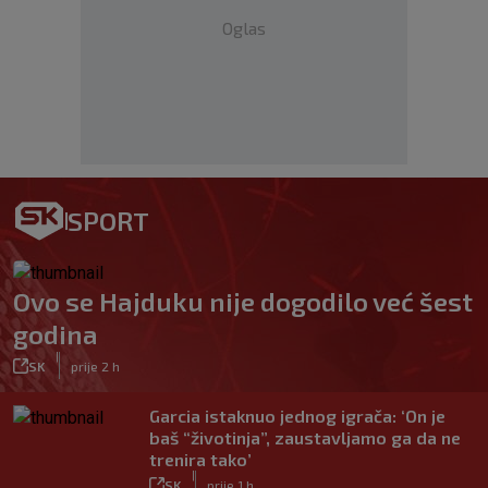
Oglas
SPORT
Ovo se Hajduku nije dogodilo već šest
godina
|
SK
prije 2 h
Garcia istaknuo jednog igrača: ‘On je
baš “životinja”, zaustavljamo ga da ne
trenira tako’
|
SK
prije 1 h