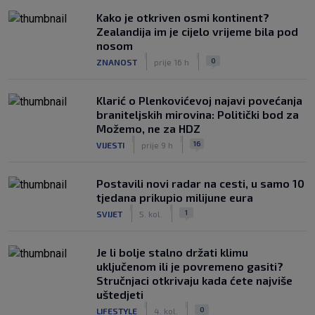
Kako je otkriven osmi kontinent?
Zealandija im je cijelo vrijeme bila pod
nosom
|
|
0
ZNANOST
prije 16 h
Klarić o Plenkovićevoj najavi povećanja
braniteljskih mirovina: Politički bod za
Možemo, ne za HDZ
|
|
16
VIJESTI
prije 9 h
Postavili novi radar na cesti, u samo 10
tjedana prikupio milijune eura
|
|
1
SVIJET
5. kol.
Je li bolje stalno držati klimu
uključenom ili je povremeno gasiti?
Stručnjaci otkrivaju kada ćete najviše
uštedjeti
|
|
0
LIFESTYLE
4. kol.