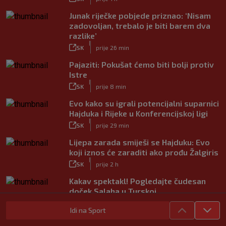
Junak riječke pobjede priznao: ‘Nisam
zadovoljan, trebalo je biti barem dva
razlike’
|
SK
prije 26 min
Pajaziti: Pokušat ćemo biti bolji protiv
Istre
|
SK
prije 8 min
Evo kako su igrali potencijalni suparnici
Hajduka i Rijeke u Konferencijskoj ligi
|
SK
prije 29 min
Lijepa zarada smiješi se Hajduku: Evo
koji iznos će zaraditi ako prođu Žalgiris
|
SK
prije 2 h
Kakav spektakl! Pogledajte čudesan
doček Salaha u Turskoj
|
SK
prije 56 min
Idi na Sport
Neočekivani problemi za Dinamo: