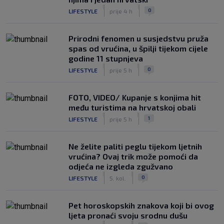
|
|
0
LIFESTYLE
prije 4 h
Prirodni fenomen u susjedstvu pruža
spas od vrućina, u špilji tijekom cijele
godine 11 stupnjeva
|
|
0
LIFESTYLE
prije 5 h
FOTO, VIDEO/ Kupanje s konjima hit
među turistima na hrvatskoj obali
|
|
1
LIFESTYLE
prije 5 h
Ne želite paliti peglu tijekom ljetnih
vrućina? Ovaj trik može pomoći da
odjeća ne izgleda zgužvano
|
|
0
LIFESTYLE
5. kol.
Pet horoskopskih znakova koji bi ovog
ljeta pronaći svoju srodnu dušu
|
|