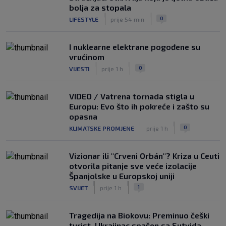
bolja za stopala
|
|
0
LIFESTYLE
prije 54 min
I nuklearne elektrane pogođene su
vrućinom
|
|
0
VIJESTI
prije 1 h
VIDEO / Vatrena tornada stigla u
Europu: Evo što ih pokreće i zašto su
opasna
|
|
0
KLIMATSKE PROMJENE
prije 1 h
Vizionar ili "Crveni Orbán"? Kriza u Ceuti
otvorila pitanje sve veće izolacije
Španjolske u Europskoj uniji
|
|
1
SVIJET
prije 1 h
Tragedija na Biokovu: Preminuo češki
turist, Ukrajinac spašen sa Sutvida