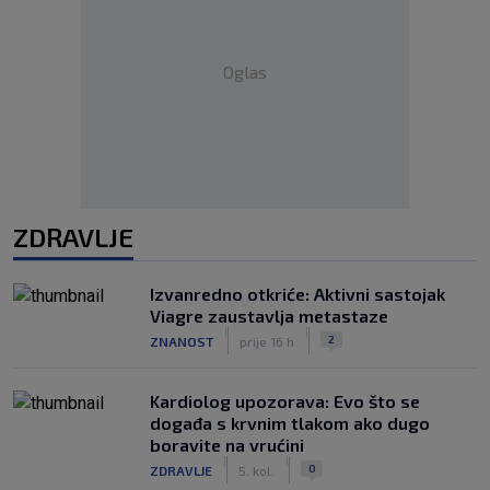
Oglas
ZDRAVLJE
Izvanredno otkriće: Aktivni sastojak
Viagre zaustavlja metastaze
|
|
2
ZNANOST
prije 16 h
Kardiolog upozorava: Evo što se
događa s krvnim tlakom ako dugo
boravite na vrućini
|
|
0
ZDRAVLJE
5. kol.