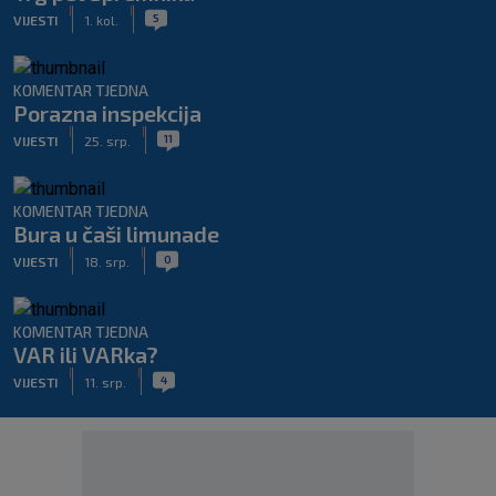
|
|
5
VIJESTI
1. kol.
KOMENTAR TJEDNA
Porazna inspekcija
|
|
11
VIJESTI
25. srp.
KOMENTAR TJEDNA
Bura u čaši limunade
|
|
0
VIJESTI
18. srp.
KOMENTAR TJEDNA
VAR ili VARka?
|
|
4
VIJESTI
11. srp.