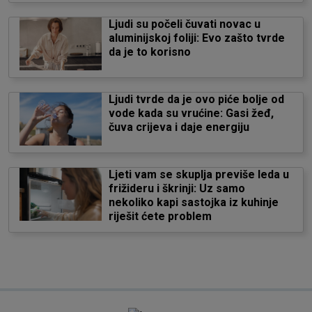
Ljudi su počeli čuvati novac u
aluminijskoj foliji: Evo zašto tvrde
da je to korisno
Ljudi tvrde da je ovo piće bolje od
vode kada su vrućine: Gasi žeđ,
čuva crijeva i daje energiju
Ljeti vam se skuplja previše leda u
frižideru i škrinji: Uz samo
nekoliko kapi sastojka iz kuhinje
riješit ćete problem