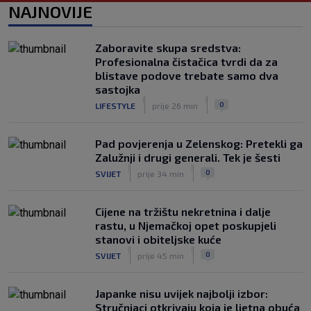
Mišićeva zamjena zapela u Beogradu
NAJNOVIJE
|
SK
prije 1 h
Zaboravite skupa sredstva:
Profesionalna čistačica tvrdi da za
blistave podove trebate samo dva
sastojka
|
|
0
LIFESTYLE
prije 26 min
Pad povjerenja u Zelenskog: Pretekli ga
Zalužnji i drugi generali. Tek je šesti
|
|
0
SVIJET
prije 34 min
Cijene na tržištu nekretnina i dalje
rastu, u Njemačkoj opet poskupjeli
stanovi i obiteljske kuće
|
|
0
SVIJET
prije 45 min
Japanke nisu uvijek najbolji izbor:
Stručnjaci otkrivaju koja je ljetna obuća