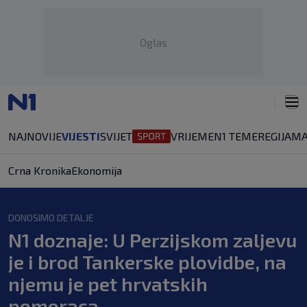
Oglas
NAJNOVIJE
VIJESTI
SVIJET
VRIJEME
N1 TEME
REGIJA
MA
Crna Kronika
Ekonomija
DONOSIMO DETALJE
N1 doznaje: U Perzijskom zaljevu
je i brod Tankerske plovidbe, na
njemu je pet hrvatskih
pomoraca