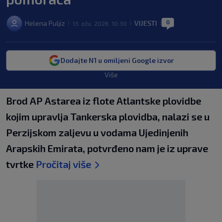
0
Helena Puljiz
VIJESTI
13. ožu. 2026. 10:30
|
|
|
Dodajte N1 u omiljeni Google izvor
Više
Brod AP Astarea iz flote Atlantske plovidbe
kojim upravlja Tankerska plovidba, nalazi se u
Perzijskom zaljevu u vodama Ujedinjenih
Arapskih Emirata, potvrđeno nam je iz uprave
tvrtke
Pročitaj više