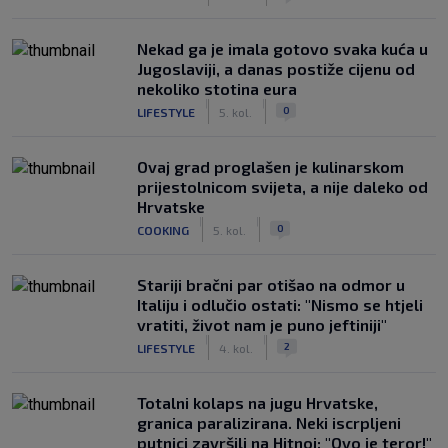
Nekad ga je imala gotovo svaka kuća u
Jugoslaviji, a danas postiže cijenu od
nekoliko stotina eura
|
|
0
LIFESTYLE
5. kol.
Ovaj grad proglašen je kulinarskom
prijestolnicom svijeta, a nije daleko od
Hrvatske
|
|
0
COOKING
5. kol.
Stariji bračni par otišao na odmor u
Italiju i odlučio ostati: "Nismo se htjeli
vratiti, život nam je puno jeftiniji"
|
|
2
LIFESTYLE
4. kol.
Totalni kolaps na jugu Hrvatske,
granica paralizirana. Neki iscrpljeni
putnici završili na Hitnoj: "Ovo je teror!"