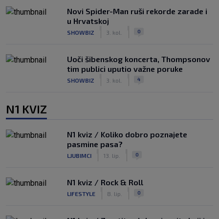
Novi Spider-Man ruši rekorde zarade i
u Hrvatskoj
|
|
0
SHOWBIZ
3. kol.
Uoči šibenskog koncerta, Thompsonov
tim publici uputio važne poruke
|
|
4
SHOWBIZ
3. kol.
N1 KVIZ
N1 kviz / Koliko dobro poznajete
pasmine pasa?
|
|
0
LJUBIMCI
13. lip.
N1 kviz / Rock & Roll
|
|
0
LIFESTYLE
8. lip.