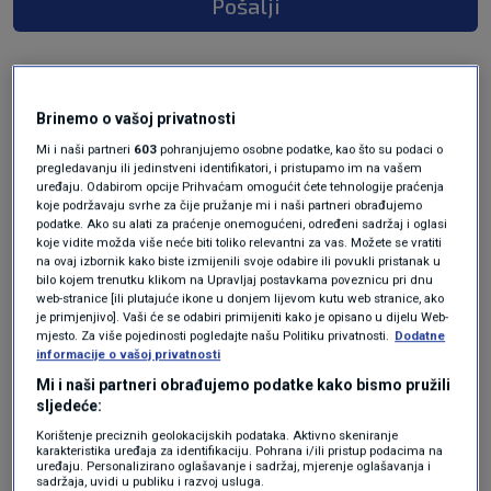
Pošalji
Brinemo o vašoj privatnosti
Mi i naši partneri
603
pohranjujemo osobne podatke, kao što su podaci o
pregledavanju ili jedinstveni identifikatori, i pristupamo im na vašem
uređaju. Odabirom opcije Prihvaćam omogućit ćete tehnologije praćenja
koje podržavaju svrhe za čije pružanje mi i naši partneri obrađujemo
podatke. Ako su alati za praćenje onemogućeni, određeni sadržaj i oglasi
Oglas
koje vidite možda više neće biti toliko relevantni za vas. Možete se vratiti
na ovaj izbornik kako biste izmijenili svoje odabire ili povukli pristanak u
bilo kojem trenutku klikom na Upravljaj postavkama poveznicu pri dnu
web-stranice [ili plutajuće ikone u donjem lijevom kutu web stranice, ako
je primjenjivo]. Vaši će se odabiri primijeniti kako je opisano u dijelu Web-
mjesto. Za više pojedinosti pogledajte našu Politiku privatnosti.
Dodatne
informacije o vašoj privatnosti
Mi i naši partneri obrađujemo podatke kako bismo pružili
sljedeće:
Korištenje preciznih geolokacijskih podataka. Aktivno skeniranje
karakteristika uređaja za identifikaciju. Pohrana i/ili pristup podacima na
uređaju. Personalizirano oglašavanje i sadržaj, mjerenje oglašavanja i
sadržaja, uvidi u publiku i razvoj usluga.