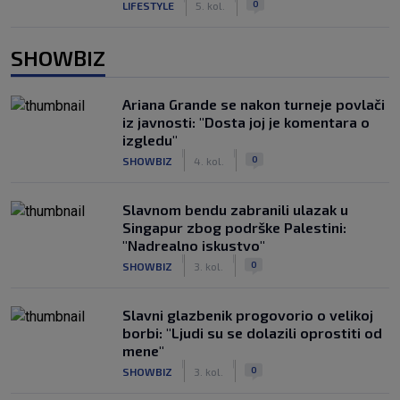
0
LIFESTYLE
5. kol.
SHOWBIZ
Ariana Grande se nakon turneje povlači
iz javnosti: "Dosta joj je komentara o
izgledu"
|
|
0
SHOWBIZ
4. kol.
Slavnom bendu zabranili ulazak u
Singapur zbog podrške Palestini:
"Nadrealno iskustvo"
|
|
0
SHOWBIZ
3. kol.
Slavni glazbenik progovorio o velikoj
borbi: "Ljudi su se dolazili oprostiti od
mene"
|
|
0
SHOWBIZ
3. kol.