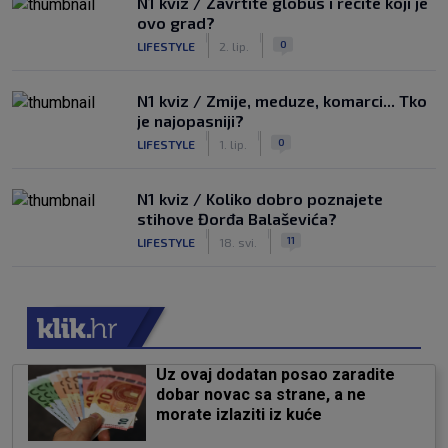
N1 kviz / Zavrtite globus i recite koji je
ovo grad?
|
|
0
LIFESTYLE
2. lip.
N1 kviz / Zmije, meduze, komarci... Tko
je najopasniji?
|
|
0
LIFESTYLE
1. lip.
N1 kviz / Koliko dobro poznajete
stihove Đorđa Balaševića?
|
|
11
LIFESTYLE
18. svi.
Uz ovaj dodatan posao zaradite
dobar novac sa strane, a ne
morate izlaziti iz kuće