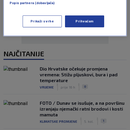
Popis partnera (dobavljača)
Oglas
Prikaži svrhe
Prihvaćam
NAJČITANIJE
Dio Hrvatske očekuje promjena
vremena: Stižu pljuskovi, bura i pad
temperature
|
|
0
VRIJEME
prije 16 h
FOTO / Dunav se isušuje, a na površinu
izranjaju njemački ratni brodovi i kosti
mamuta
|
|
1
KLIMATSKE PROMJENE
5. kol.