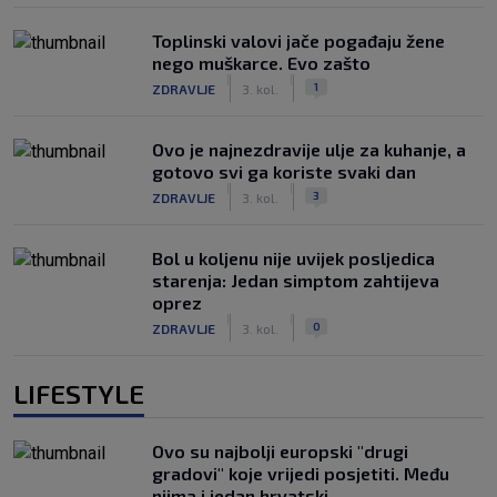
Toplinski valovi jače pogađaju žene
nego muškarce. Evo zašto
|
|
1
ZDRAVLJE
3. kol.
Ovo je najnezdravije ulje za kuhanje, a
gotovo svi ga koriste svaki dan
|
|
3
ZDRAVLJE
3. kol.
Bol u koljenu nije uvijek posljedica
starenja: Jedan simptom zahtijeva
oprez
|
|
0
ZDRAVLJE
3. kol.
LIFESTYLE
Ovo su najbolji europski "drugi
gradovi" koje vrijedi posjetiti. Među
njima i jedan hrvatski