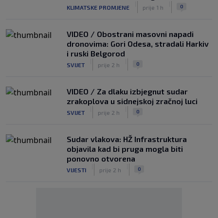
|
|
0
KLIMATSKE PROMJENE
prije 1 h
VIDEO / Obostrani masovni napadi
dronovima: Gori Odesa, stradali Harkiv
i ruski Belgorod
|
|
0
SVIJET
prije 2 h
VIDEO / Za dlaku izbjegnut sudar
zrakoplova u sidnejskoj zračnoj luci
|
|
0
SVIJET
prije 2 h
Sudar vlakova: HŽ Infrastruktura
objavila kad bi pruga mogla biti
ponovno otvorena
|
|
0
VIJESTI
prije 2 h