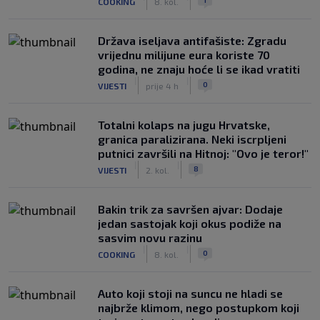
COOKING
8. kol.
Država iseljava antifašiste: Zgradu
vrijednu milijune eura koriste 70
godina, ne znaju hoće li se ikad vratiti
|
|
0
VIJESTI
prije 4 h
Totalni kolaps na jugu Hrvatske,
granica paralizirana. Neki iscrpljeni
putnici završili na Hitnoj: "Ovo je teror!"
|
|
8
VIJESTI
2. kol.
Bakin trik za savršen ajvar: Dodaje
jedan sastojak koji okus podiže na
sasvim novu razinu
|
|
0
COOKING
8. kol.
Auto koji stoji na suncu ne hladi se
najbrže klimom, nego postupkom koji