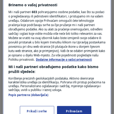
Brinemo o vašoj privatnosti
Pošalji
Mi i naši partneri
603
pohranjujemo osobne podatke, kao što su podaci
o pregledavanju ili jedinstveni identifikatori, i pristupamo im na vašem
uređaju. Odabirom opcije Prihvaćam omogućit ćete tehnologije
praćenja koje podržavaju svrhe za čije pružanje mi i naši partneri
obrađujemo podatke. Ako su alati za praćenje onemogućeni, određeni
sadržaj i oglasi koje vidite možda više neće biti toliko relevantni za vas.
Možete se vratiti na ovaj izbornik kako biste izmijenili svoje odabire ili
povukli pristanak u bilo kojem trenutku klikom na Upravljaj postavkama
poveznicu pri dnu web-stranice [ili plutajuće ikone u donjem lijevom
kutu web stranice, ako je primjenjivo]. Vaši će se odabiri primijeniti kako
je opisano u dijelu Web-mjesto. Za više pojedinosti pogledajte našu
Politiku privatnosti.
Dodatne informacije o vašoj privatnosti
Oglas
Mi i naši partneri obrađujemo podatke kako bismo
pružili sljedeće:
Korištenje preciznih geolokacijskih podataka. Aktivno skeniranje
karakteristika uređaja za identifikaciju. Pohrana i/ili pristup podacima na
uređaju. Personalizirano oglašavanje i sadržaj, mjerenje oglašavanja i
sadržaja, uvidi u publiku i razvoj usluga.
Popis partnera (dobavljača)
Prikaži svrhe
Prihvaćam