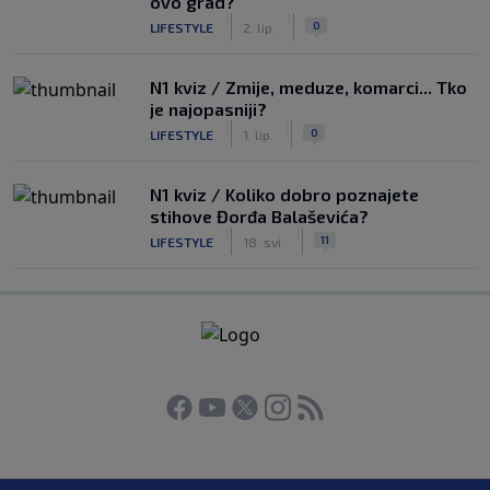
ovo grad?
|
|
0
LIFESTYLE
2. lip.
N1 kviz / Zmije, meduze, komarci... Tko
je najopasniji?
|
|
0
LIFESTYLE
1. lip.
N1 kviz / Koliko dobro poznajete
stihove Đorđa Balaševića?
|
|
11
LIFESTYLE
18. svi.