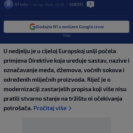
0
N1 Info
VIJESTI
|
14. lip. 2026. 22:25
|
|
Dodajte N1 u omiljeni Google izvor
Više
U nedjelju je u cijeloj Europskoj uniji počela
primjena Direktive koja uređuje sastav, nazive i
označavanje meda, džemova, voćnih sokova i
određenih mliječnih proizvoda. Riječ je o
modernizaciji zastarjelih propisa koji više nisu
pratili stvarno stanje na tržištu ni očekivanja
potrošača.
Pročitaj više