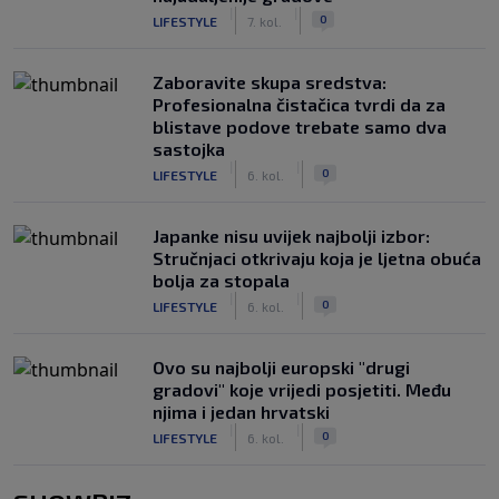
|
|
0
LIFESTYLE
7. kol.
Zaboravite skupa sredstva:
Profesionalna čistačica tvrdi da za
blistave podove trebate samo dva
sastojka
|
|
0
LIFESTYLE
6. kol.
Japanke nisu uvijek najbolji izbor:
Stručnjaci otkrivaju koja je ljetna obuća
bolja za stopala
|
|
0
LIFESTYLE
6. kol.
Ovo su najbolji europski "drugi
gradovi" koje vrijedi posjetiti. Među
njima i jedan hrvatski
|
|
0
LIFESTYLE
6. kol.