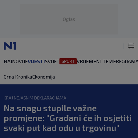
Oglas
NAJNOVIJE
VIJESTI
SVIJET
VRIJEME
N1 TEME
REGIJA
MA
Crna Kronika
Ekonomija
KRAJ NEJASNIM DEKLARACIJAMA
Na snagu stupile važne
promjene: "Građani će ih osjetiti
svaki put kad odu u trgovinu"