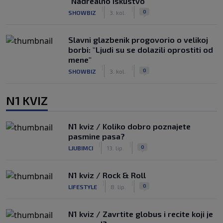
"Nadrealno iskustvo"
|
|
0
SHOWBIZ
3. kol.
Slavni glazbenik progovorio o velikoj
borbi: "Ljudi su se dolazili oprostiti od
mene"
|
|
0
SHOWBIZ
3. kol.
N1 KVIZ
N1 kviz / Koliko dobro poznajete
pasmine pasa?
|
|
0
LJUBIMCI
13. lip.
N1 kviz / Rock & Roll
|
|
0
LIFESTYLE
8. lip.
N1 kviz / Zavrtite globus i recite koji je