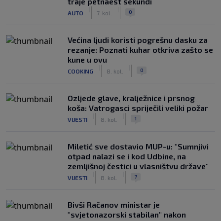
traje petnaest sekundi
|
|
0
AUTO
7. kol.
Većina ljudi koristi pogrešnu dasku za
rezanje: Poznati kuhar otkriva zašto se
kune u ovu
|
|
0
COOKING
8. kol.
Ozljede glave, kralježnice i prsnog
koša: Vatrogasci spriječili veliki požar
|
|
1
VIJESTI
8. kol.
Miletić sve dostavio MUP-u: "Sumnjivi
otpad nalazi se i kod Udbine, na
zemljišnoj čestici u vlasništvu države"
|
|
7
VIJESTI
8. kol.
Bivši Račanov ministar je
"svjetonazorski stabilan" nakon