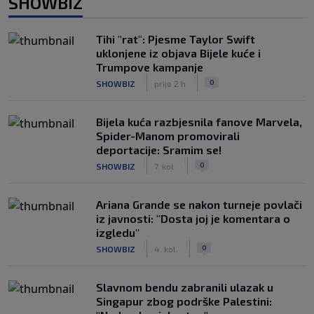
SHOWBIZ
Tihi "rat": Pjesme Taylor Swift
uklonjene iz objava Bijele kuće i
Trumpove kampanje
|
|
0
SHOWBIZ
prije 2 h
Bijela kuća razbjesnila fanove Marvela,
Spider-Manom promovirali
deportacije: Sramim se!
|
|
0
SHOWBIZ
7. kol.
Ariana Grande se nakon turneje povlači
iz javnosti: "Dosta joj je komentara o
izgledu"
|
|
0
SHOWBIZ
4. kol.
Slavnom bendu zabranili ulazak u
Singapur zbog podrške Palestini: