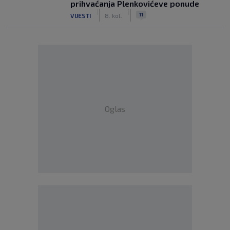
prihvaćanja Plenkovićeve ponude
|
|
11
VIJESTI
8. kol.
Oglas