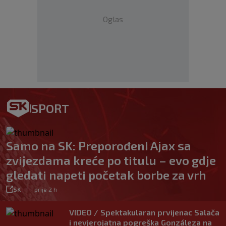
Oglas
SPORT
Samo na SK: Preporođeni Ajax sa
zvijezdama kreće po titulu – evo gdje
gledati napeti početak borbe za vrh
|
SK
prije 2 h
VIDEO / Spektakularan prvijenac Salača
i nevjerojatna pogreška Gonzáleza na