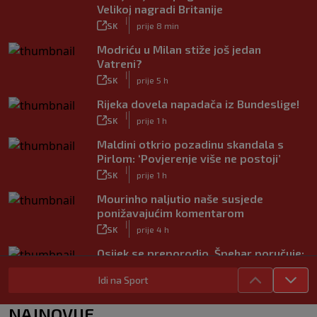
Velikoj nagradi Britanije
|
SK
prije 8 min
Modriću u Milan stiže još jedan
Vatreni?
|
SK
prije 5 h
Rijeka dovela napadača iz Bundeslige!
|
SK
prije 1 h
Maldini otkrio pozadinu skandala s
Pirlom: ‘Povjerenje više ne postoji’
|
SK
prije 1 h
Mourinho naljutio naše susjede
ponižavajućim komentarom
|
SK
prije 4 h
Osijek se preporodio, Špehar poručuje:
‘Mogu se nadati Europi’
|
Idi na Sport
SK
prije 2 h
Carević nakon drugog poraza: ‘Ne
NAJNOVIJE