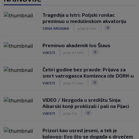
mogu biti ljutit, ovo nam mora biti
putokaz’
|
Tragedija u Istri: Poljski ronilac
SK
prije 5 h
preminuo u medulinskom akvatoriju
Zekić sasuo kritike nakon remija: ‘O
|
|
0
CRNA KRONIKA
prije 8 min
problemima možemo pričati tri dana’
|
SK
prije 3 h
Preminuo akademik Ivo Šlaus
|
|
0
VIJESTI
prije 41 min
Četiri godine bez pravde: Prijava za
smrt vatrogasca Komlenca ide DORH-u
|
|
0
VIJESTI
prije 51 min
VIDEO / Nezgoda u središtu Sinja:
Alkarski konji proklizali i pali na Pijaci
|
|
0
VIJESTI
prije 1 h
Prizori kao usred jeseni, a tek je
kolovoz: Evo što se događa s drvećem