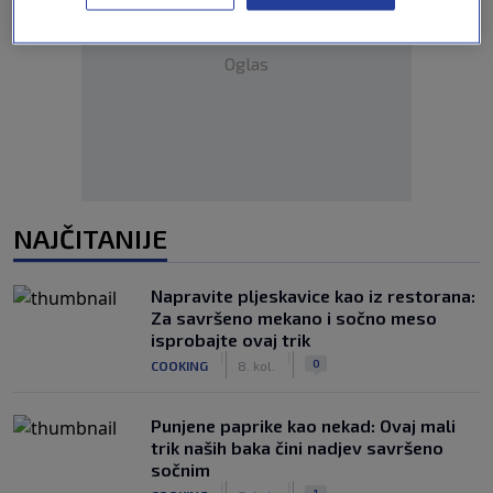
Oglas
NAJČITANIJE
Napravite pljeskavice kao iz restorana:
Za savršeno mekano i sočno meso
isprobajte ovaj trik
|
|
0
COOKING
8. kol.
Punjene paprike kao nekad: Ovaj mali
trik naših baka čini nadjev savršeno
sočnim
|
|
1