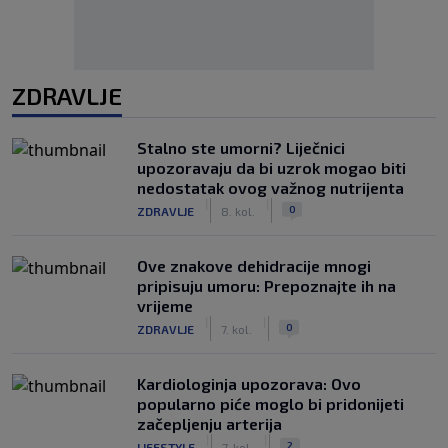
ZDRAVLJE
Stalno ste umorni? Liječnici
upozoravaju da bi uzrok mogao biti
nedostatak ovog važnog nutrijenta
|
|
0
ZDRAVLJE
8. kol.
Ove znakove dehidracije mnogi
pripisuju umoru: Prepoznajte ih na
vrijeme
|
|
0
ZDRAVLJE
7. kol.
Kardiologinja upozorava: Ovo
popularno piće moglo bi pridonijeti
začepljenju arterija
|
|
2
LIFESTYLE
7. kol.