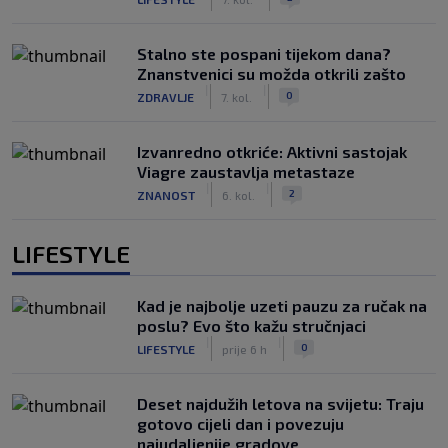
Stalno ste pospani tijekom dana?
Znanstvenici su možda otkrili zašto
|
|
0
ZDRAVLJE
7. kol.
Izvanredno otkriće: Aktivni sastojak
Viagre zaustavlja metastaze
|
|
2
ZNANOST
6. kol.
LIFESTYLE
Kad je najbolje uzeti pauzu za ručak na
poslu? Evo što kažu stručnjaci
|
|
0
LIFESTYLE
prije 6 h
Deset najdužih letova na svijetu: Traju
gotovo cijeli dan i povezuju
najudaljenije gradove